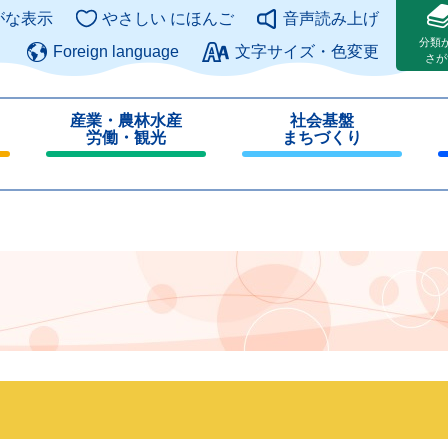
このページの本文へ
がな表示
やさしい にほんご
音声読み上げ
分類
Foreign language
文字サイズ・色変更
さが
産業・農林水産
社会基盤
労働・観光
まちづくり
閉
閉
じ
じ
る
る