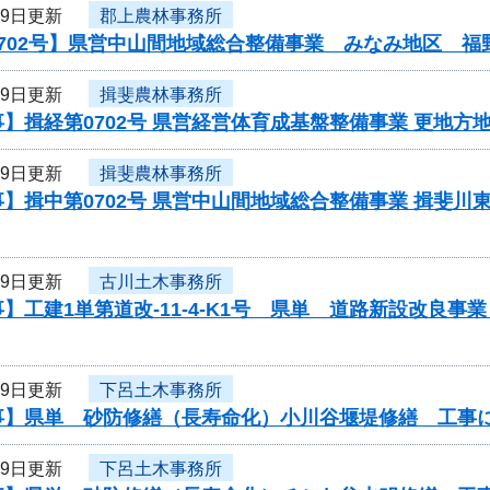
29日更新
郡上農林事務所
0702号】県営中山間地域総合整備事業 みなみ地区 福
29日更新
揖斐農林事務所
】揖経第0702号 県営経営体育成基盤整備事業 更地方
29日更新
揖斐農林事務所
】揖中第0702号 県営中山間地域総合整備事業 揖斐川
29日更新
古川土木事務所
】工建1単第道改-11-4-K1号 県単 道路新設改良
29日更新
下呂土木事務所
事】県単 砂防修繕（長寿命化）小川谷堰堤修繕 工事
29日更新
下呂土木事務所