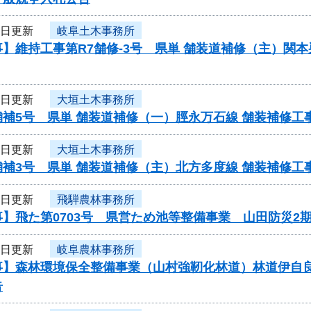
4日更新
岐阜土木事務所
】維持工事第R7舗修-3号 県単 舗装道補修（主）関
4日更新
大垣土木事務所
舗補5号 県単 舗装道補修（一）脛永万石線 舗装補修
4日更新
大垣土木事務所
舗補3号 県単 舗装道補修（主）北方多度線 舗装補修
4日更新
飛騨農林事務所
】飛た第0703号 県営ため池等整備事業 山田防災2
4日更新
岐阜農林事務所
事】森林環境保全整備事業（山村強靭化林道）林道伊自
告