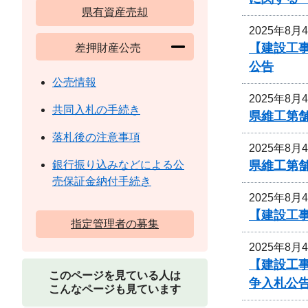
県有資産売却
2025年8月
【建設工事
差押財産公売
公告
公売情報
2025年8月
共同入札の手続き
県維工第
落札後の注意事項
2025年8月
県維工第
銀行振り込みなどによる公
売保証金納付手続き
2025年8月
【建設工事
指定管理者の募集
2025年8月
【建設工
このページを見ている人は
争入札公
こんなページも見ています