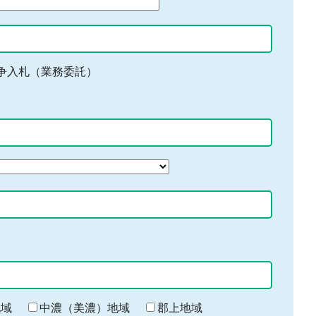
争入札（業務委託）
地域
中濃（美濃）地域
郡上地域