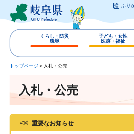
ペ
メ
ふり
ー
ニ
ジ
ュ
の
ー
先
を
くらし・防災
子ども・女性
頭
飛
環境
医療・福祉
で
ば
閉
閉
す
し
じ
じ
。
て
る
る
トップページ
>
入札・公売
本
文
へ
入札・公売
重要なお知らせ