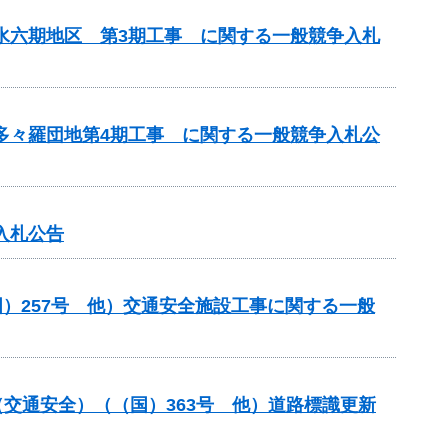
用水六期地区 第3期工事 に関する一般競争入札
 多々羅団地第4期工事 に関する一般競争入札公
入札公告
）257号 他）交通安全施設工事に関する一般
金（交通安全）（（国）363号 他）道路標識更新