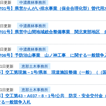
1日更新
中濃農林事務所
0701号】県営かんがい排水事業（保全合理化型）曽代
1日更新
中濃農林事務所
0701号】県営中山間地域総合整備事業 関北東部地区
1日更新
中濃農林事務所
706号】予防治山事業 山ノ神工事 に関する一般競争
31日更新
恵那土木事務所
】交工第現施－1号/県単 現道施設整備（一般）（（国
31日更新
恵那土木事務所
】交工第43－A037－8－1号/公共 防災・安全交付
する一般競争入札