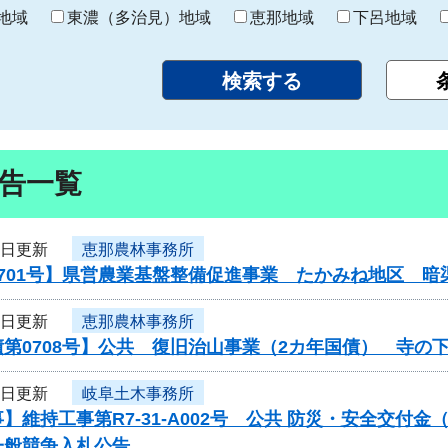
り
地域
東濃（多治見）地域
恵那地域
下呂地域
告一覧
5日更新
恵那農林事務所
0701号】県営農業基盤整備促進事業 たかみね地区 暗
5日更新
恵那農林事務所
第0708号】公共 復旧治山事業（2カ年国債） 寺の
4日更新
岐阜土木事務所
】維持工事第R7-31-A002号 公共 防災・安全交付
一般競争入札公告