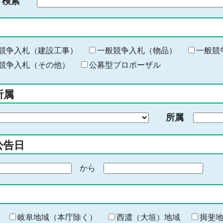
ド検索
検
索
す
る
キ
競争入札（建設工事）
一般競争入札（物品）
一般競
ー
競争入札（その他）
公募型プロポーザル
ワ
ー
所属
ド
を
所属
入
力
公告日
から
期
間
の
終
わ
岐阜地域（本庁除く）
西濃（大垣）地域
揖斐