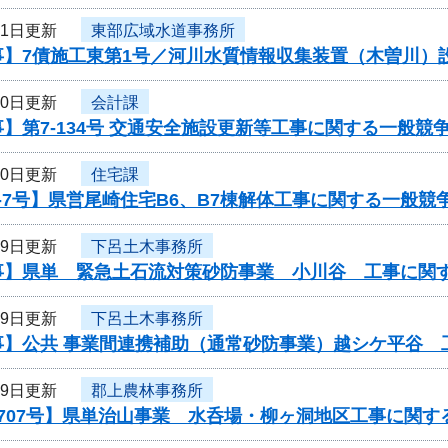
31日更新
東部広域水道事務所
事】7債施工東第1号／河川水質情報収集装置（木曽川）
30日更新
会計課
】第7-134号 交通安全施設更新等工事に関する一般競
30日更新
住宅課
-7号】県営尾崎住宅B6、B7棟解体工事に関する一般競
29日更新
下呂土木事務所
事】県単 緊急土石流対策砂防事業 小川谷 工事に関
29日更新
下呂土木事務所
事】公共 事業間連携補助（通常砂防事業）越シケ平谷 
29日更新
郡上農林事務所
707号】県単治山事業 水呑場・柳ヶ洞地区工事に関す