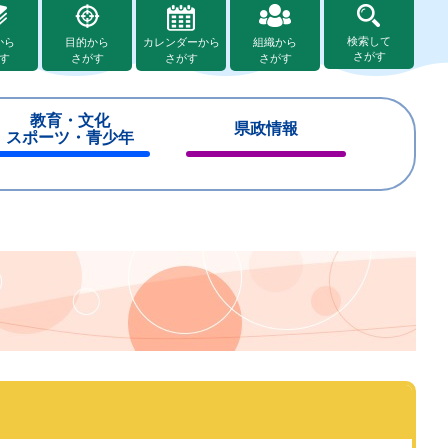
検索して
から
目的から
カレンダーから
組織から
さがす
す
さがす
さがす
さがす
教育・文化
県政情報
スポーツ・青少年
閉
閉
じ
じ
る
る