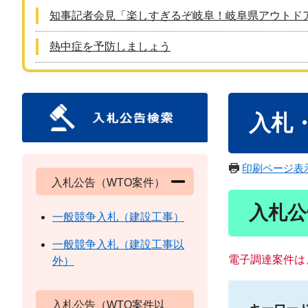
知事記者会見「楽しすぎるぞ岐阜！岐阜県アウトド
熱中症を予防しましょう
本
入札
文
印刷ページ表
入札公告（WTO案件）
入札公
一般競争入札（建設工事）
一般競争入札（建設工事以
電子調達案件は
外）
入札公告（WTO案件以