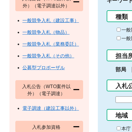
キーワー
外）（電子調達以外）
種類
一般競争入札（建設工事）
一般
一般競争入札（物品）
一般
一般競争入札（業務委託）
担当
一般競争入札（その他）
公募型プロポーザル
部局
入札
入札公告（WTO案件以
外）（電子調達）
期
間
電子調達（建設工事以外）
の
地域
始
入札参加資格
ま
本庁