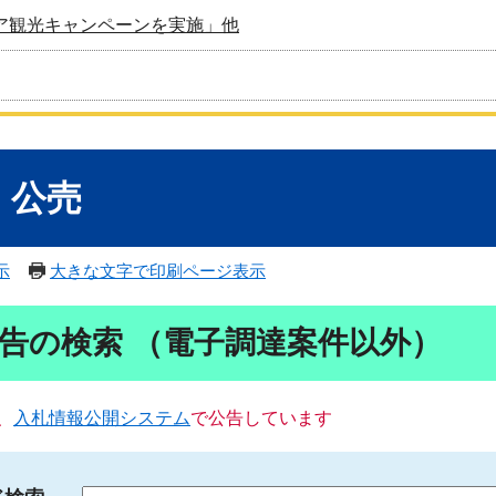
ア観光キャンペーンを実施」他
・公売
示
大きな文字で印刷ページ表示
告の検索 （電子調達案件以外）
、
入札情報公開システム
で公告しています