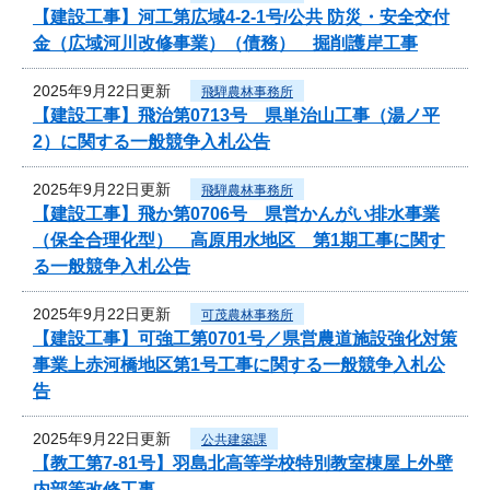
【建設工事】河工第広域4-2-1号/公共 防災・安全交付
金（広域河川改修事業）（債務） 掘削護岸工事
2025年9月22日更新
飛騨農林事務所
【建設工事】飛治第0713号 県単治山工事（湯ノ平
2）に関する一般競争入札公告
2025年9月22日更新
飛騨農林事務所
【建設工事】飛か第0706号 県営かんがい排水事業
（保全合理化型） 高原用水地区 第1期工事に関す
る一般競争入札公告
2025年9月22日更新
可茂農林事務所
【建設工事】可強工第0701号／県営農道施設強化対策
事業上赤河橋地区第1号工事に関する一般競争入札公
告
2025年9月22日更新
公共建築課
【教工第7-81号】羽島北高等学校特別教室棟屋上外壁
内部等改修工事