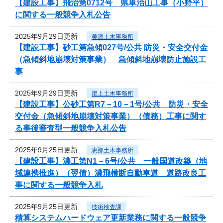
【建設工事】飛治第0712号 県単治山工事（小野平）
に関する一般競争入札公告
2025年9月29日更新
美濃土木事務所
【建設工事】砂工第急傾027号/公共 防災・安全交付金
（急傾斜地崩壊対策事業） 急傾斜地崩壊防止施設工
事
2025年9月29日更新
郡上土木事務所
【建設工事】公砂工第R7－10－1号/公共 防災・安全
交付金（急傾斜地崩壊対策事業）（債務）工事に関す
る事後審査型一般競争入札公告
2025年9月25日更新
恵那土木事務所
【建設工事】濃工第N1－6号/公共 一般国道改築（地
域連携推進）（翌債）濃飛横断自動車道 道路改良工
事に関する一般競争入札
2025年9月25日更新
技術検査課
積算システムハードウェア更新業務に関する一般競争