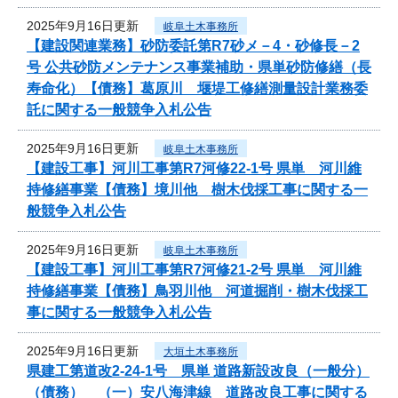
2025年9月16日更新
岐阜土木事務所
【建設関連業務】砂防委託第R7砂メ－4・砂修長－2
号 公共砂防メンテナンス事業補助・県単砂防修繕（長
寿命化）【債務】葛原川 堰堤工修繕測量設計業務委
託に関する一般競争入札公告
2025年9月16日更新
岐阜土木事務所
【建設工事】河川工事第R7河修22-1号 県単 河川維
持修繕事業【債務】境川他 樹木伐採工事に関する一
般競争入札公告
2025年9月16日更新
岐阜土木事務所
【建設工事】河川工事第R7河修21-2号 県単 河川維
持修繕事業【債務】鳥羽川他 河道掘削・樹木伐採工
事に関する一般競争入札公告
2025年9月16日更新
大垣土木事務所
県建工第道改2-24-1号 県単 道路新設改良（一般分）
（債務） （一）安八海津線 道路改良工事に関する