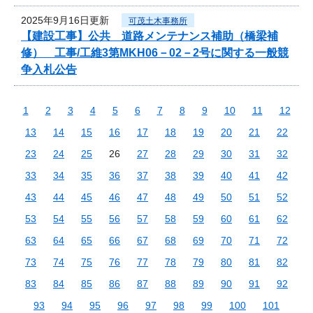
2025年9月16日更新
可茂土木事務所
【建設工事】公共 道路メンテナンス補助（橋梁補
修） 工事/工維3第MKH06－02－2号に関する一般競
争入札公告
1
2
3
4
5
6
7
8
9
10
11
12
13
14
15
16
17
18
19
20
21
22
23
24
25
26
27
28
29
30
31
32
33
34
35
36
37
38
39
40
41
42
43
44
45
46
47
48
49
50
51
52
53
54
55
56
57
58
59
60
61
62
63
64
65
66
67
68
69
70
71
72
73
74
75
76
77
78
79
80
81
82
83
84
85
86
87
88
89
90
91
92
93
94
95
96
97
98
99
100
101