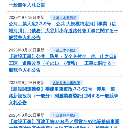
一般競争入札公告
2025年9月16日更新
大垣土木事務所
公河工第大広2-3-9号 公共 大規模特定河川事業（広
域河川）（債務）大谷川小寺道路付替工事に関する一
般競争入札公告
2025年9月16日更新
下呂土木事務所
【建設工事】公共 防災・安全交付金 他 山之口6
工区 道路改良（その1）（債務） 工事に関する一
般競争入札公告
2025年9月16日更新
多治見土木事務所
【建設関連業務】委建単第道改-7-3-S2号 県単 道
路新設改良（一般分）測量業務委託に関する一般競争
入札公告
2025年9月16日更新
可茂農林事務所
【建設工事】可池工第0704号／県営ため池等整備事業