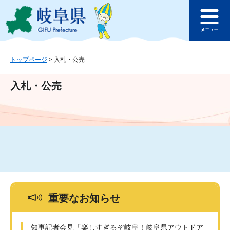
ペ
メ
このページの本文へ
ー
ニ
メ
ジ
ュ
ニ
の
ー
ュ
先
を
ー
頭
飛
トップページ
>
入札・公売
で
ば
す
し
入札・公売
。
て
本
文
へ
重要なお知らせ
知事記者会見「楽しすぎるぞ岐阜！岐阜県アウトドア