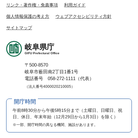
リンク・著作権・免責事項
利用ガイド
個人情報保護の考え方
ウェブアクセシビリティ方針
サイトマップ
岐阜県庁
GIFU Prefectural Office
〒500-8570
岐阜市薮田南2丁目1番1号
電話番号 058-272-1111（代表）
（法人番号4000020210005）
開庁時間
午前8時30分から午後5時15分まで
（土曜日、日曜日、祝
日、休日、年末年始（12月29日から1月3日）を除く）
※一部、開庁時間の異なる機関、施設があります。