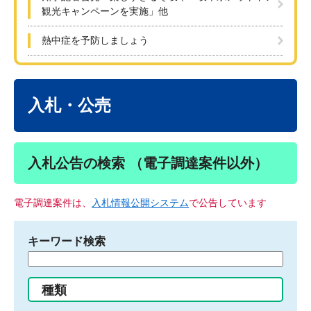
観光キャンペーンを実施」他
熱中症を予防しましょう
本
文
入札・公売
入札公告の検索 （電子調達案件以外）
電子調達案件は、
入札情報公開システム
で公告しています
キーワード検索
検
索
す
種類
る