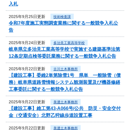
入札
2025年9月25日更新
技術検査課
令和7年度施工実態調査業務に関する一般競争入札公
告
2025年9月24日更新
多治見工業高等学校
岐阜県立多治見工業高等学校で実施する建築基準法第
12条定期点検等委託業務に関する一般競争入札公告
2025年9月22日更新
古川土木事務所
【建設工事】委維2単第除雪1号 県単 一般除雪（債
務）岐阜県道路雪情報システム観測装置及び機器修繕
工事委託に関する一般競争入札公告
2025年9月22日更新
美濃土木事務所
【建設工事】維工第43-A066号/公共 防災・安全交付
金（交通安全）北野乙狩線歩道設置工事
2025年9月22日更新
美濃土木事務所