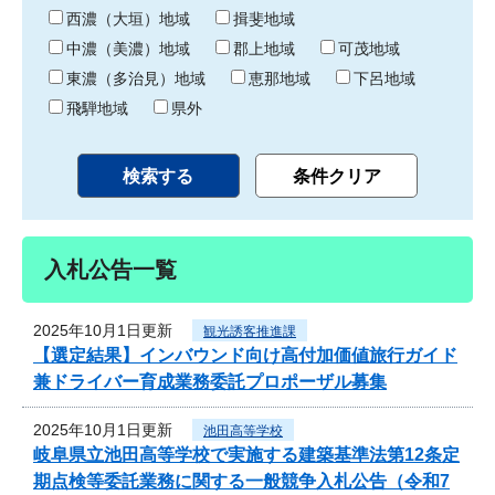
り
西濃（大垣）地域
揖斐地域
中濃（美濃）地域
郡上地域
可茂地域
東濃（多治見）地域
恵那地域
下呂地域
飛騨地域
県外
入札公告一覧
2025年10月1日更新
観光誘客推進課
【選定結果】インバウンド向け高付加価値旅行ガイド
兼ドライバー育成業務委託プロポーザル募集
2025年10月1日更新
池田高等学校
岐阜県立池田高等学校で実施する建築基準法第12条定
期点検等委託業務に関する一般競争入札公告（令和7