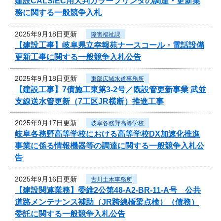
建設CALS/EC用大判カラープリンタの調達・更新業
務に関する一般競争入札
2025年9月18日更新
障害福祉課
【建設工事】岐阜県立幸報苑ナースコール・電話設備
更新工事に関する一般競争入札公告
2025年9月18日更新
東部広域水道事務所
【建設工事】7債施工東第3-2号／既設管更新事業 武並
支線送水管更新（7工区JR横断）推進工事
2025年9月17日更新
岐阜各務野高等学校
岐阜各務野高等学校における高等学校DX加速化推進
事業に係る情報機器等の調達に関する一般競争入札公
告
2025年9月16日更新
古川土木事務所
【建設関連業務】委維2公第48-A2-BR-11-A号 公共
道路メンテナンス補助（JR跨線橋梁点検）（債務）
委託に関する一般競争入札公告