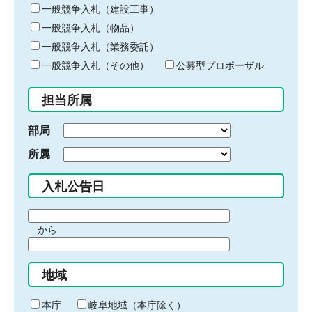
キ
一般競争入札（建設工事）
ー
一般競争入札（物品）
ワ
一般競争入札（業務委託）
ー
ド
一般競争入札（その他）
公募型プロポーザル
を
入
担当所属
力
部局
所属
入札公告日
期
から
間
期
の
間
始
地域
の
ま
終
り
わ
本庁
岐阜地域（本庁除く）