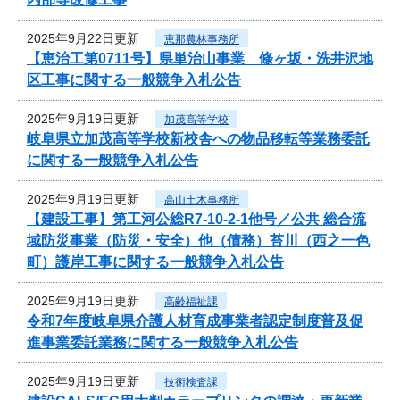
2025年9月22日更新
恵那農林事務所
【恵治工第0711号】県単治山事業 條ヶ坂・洗井沢地
区工事に関する一般競争入札公告
2025年9月19日更新
加茂高等学校
岐阜県立加茂高等学校新校舎への物品移転等業務委託
に関する一般競争入札公告
2025年9月19日更新
高山土木事務所
【建設工事】第工河公総R7-10-2-1他号／公共 総合流
域防災事業（防災・安全）他（債務）苔川（西之一色
町）護岸工事に関する一般競争入札公告
2025年9月19日更新
高齢福祉課
令和7年度岐阜県介護人材育成事業者認定制度普及促
進事業委託業務に関する一般競争入札公告
2025年9月19日更新
技術検査課