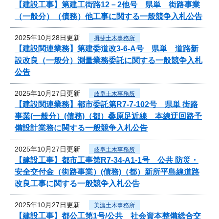
【建設工事】第建工街路12－2他号 県単 街路事業
（一般分）（債務）他工事に関する一般競争入札公告
2025年10月28日更新
揖斐土木事務所
【建設関連業務】第建委道改3-6-A号 県単 道路新
設改良（一般分）測量業務委託に関する一般競争入札
公告
2025年10月27日更新
岐阜土木事務所
【建設関連業務】都市委託第R7-7-102号 県単 街路
事業(一般分）(債務)（都）桑原足近線 本線迂回路予
備設計業務に関する一般競争入札公告
2025年10月27日更新
岐阜土木事務所
【建設工事】都市工事第R7-34-A1-1号 公共 防災・
安全交付金（街路事業）(債務)（都）新所平島線道路
改良工事に関する一般競争入札公告
2025年10月27日更新
美濃土木事務所
【建設工事】都公工第1号/公共 社会資本整備総合交