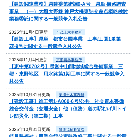
【建設関連業務】県建委第街調9-A号 県単 街路調査
事業 （一）大垣大野線 神戸大橋東詰交差点概略検討
業務委託に関する一般競争入札公告
2025年11月4日更新
可茂土木事務所
【建設工事】県単 都市公園事業 工事/工園1単第
花-9号に関する一般競争入札公告
2025年11月4日更新
恵那農林事務所
【恵中第0702号】県営中山間地域総合整備事業 三
郷・東野地区 用水路第1期工事に関する一般競争入
札公告
2025年10月31日更新
美濃土木事務所
【建設工事】維工第1-A060-6号/公共 社会資本整備
総合交付金（交通安全）他（債務）道の駅むげ川トイ
レ防災化（第二期）工事
2025年10月31日更新
健康福祉政策課
岐阜県福祉・農業会館分電盤改修工事に関する一般競