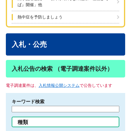
ば』開催」他
熱中症を予防しましょう
本
文
入札・公売
入札公告の検索 （電子調達案件以外）
電子調達案件は、
入札情報公開システム
で公告しています
キーワード検索
検
索
す
種類
る