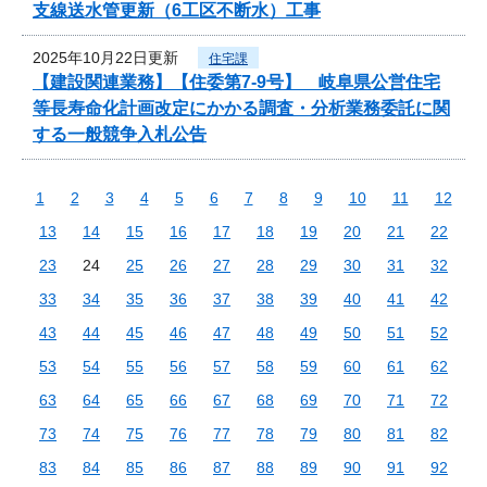
支線送水管更新（6工区不断水）工事
2025年10月22日更新
住宅課
【建設関連業務】【住委第7-9号】 岐阜県公営住宅
等長寿命化計画改定にかかる調査・分析業務委託に関
する一般競争入札公告
1
2
3
4
5
6
7
8
9
10
11
12
13
14
15
16
17
18
19
20
21
22
23
24
25
26
27
28
29
30
31
32
33
34
35
36
37
38
39
40
41
42
43
44
45
46
47
48
49
50
51
52
53
54
55
56
57
58
59
60
61
62
63
64
65
66
67
68
69
70
71
72
73
74
75
76
77
78
79
80
81
82
83
84
85
86
87
88
89
90
91
92