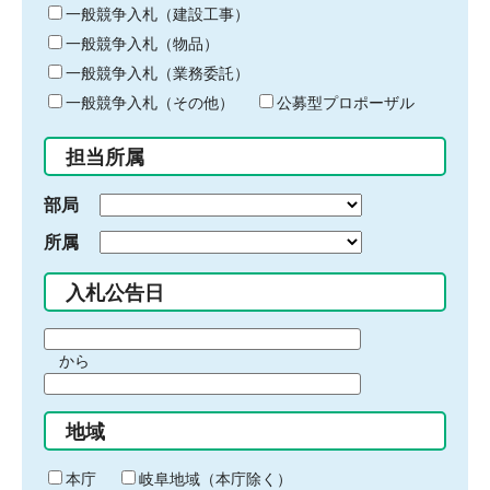
キ
一般競争入札（建設工事）
ー
一般競争入札（物品）
ワ
一般競争入札（業務委託）
ー
ド
一般競争入札（その他）
公募型プロポーザル
を
入
担当所属
力
部局
所属
入札公告日
期
から
間
期
の
間
始
地域
の
ま
終
り
わ
本庁
岐阜地域（本庁除く）