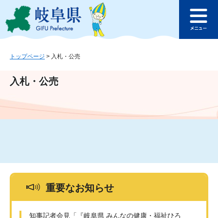
ペ
メ
このページの本文へ
ー
ニ
メ
ジ
ュ
ニ
の
ー
ュ
先
を
ー
頭
飛
トップページ
>
入札・公売
で
ば
す
し
入札・公売
。
て
本
文
へ
重要なお知らせ
知事記者会見「『岐阜県 みんなの健康・福祉ひろ