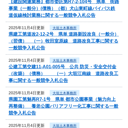
【建設関連業務】都市委託第R7-2-104号 県単 街路
事業（一般分）(債務）（都）犬山東町線バイパス鉄
道仮線検討業務に関する一般競争入札公告
2025年11月4日更新
大垣土木事務所
県建工第道改2-12-2号 県単 道路新設改良（一般分）
（翌債） （一）牧田室原線 道路改良工事に関する
一般競争入札公告
2025年11月4日更新
大垣土木事務所
公建工第交建11-A01-005号 公共 防災・安全交付金
（改築）（債務） （一）大垣江南線 道路改良工
事に関する一般競争入札公告
2025年11月4日更新
大垣土木事務所
県園工第魅再R7-1号 県単 都市公園事業（魅力向上
再整備） 養老公園バリアフリー化工事に関する一般
競争入札公告
2025年11月4日更新
大垣土木事務所