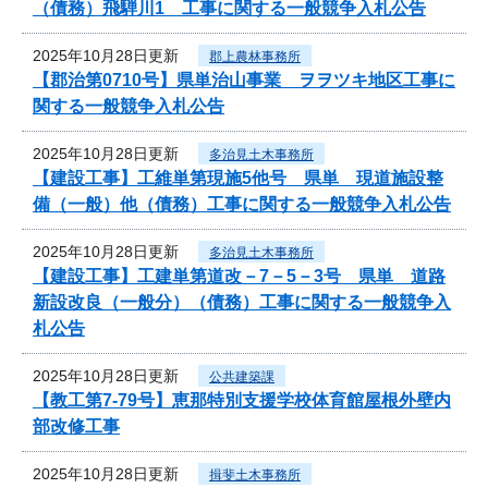
（債務）飛騨川1 工事に関する一般競争入札公告
2025年10月28日更新
郡上農林事務所
【郡治第0710号】県単治山事業 ヲヲツキ地区工事に
関する一般競争入札公告
2025年10月28日更新
多治見土木事務所
【建設工事】工維単第現施5他号 県単 現道施設整
備（一般）他（債務）工事に関する一般競争入札公告
2025年10月28日更新
多治見土木事務所
【建設工事】工建単第道改－7－5－3号 県単 道路
新設改良（一般分）（債務）工事に関する一般競争入
札公告
2025年10月28日更新
公共建築課
【教工第7-79号】恵那特別支援学校体育館屋根外壁内
部改修工事
2025年10月28日更新
揖斐土木事務所