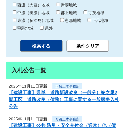
り
西濃（大垣）地域
揖斐地域
中濃（美濃）地域
郡上地域
可茂地域
東濃（多治見）地域
恵那地域
下呂地域
飛騨地域
県外
入札公告一覧
2025年11月11日更新
下呂土木事務所
【建設工事】県単 道路新設改良（一般分）蛇之尾2
期工区 道路改良（債務）工事に関する一般競争入札
公告
2025年11月11日更新
可茂土木事務所
【建設工事】公共 防災・安全交付金（通常）他（債