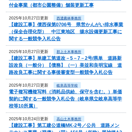
付金事業（都市公園整備）舗装更新工事
2025年10月27日更新
西濃農林事務所
【建設工事】債西保第0706号 県営かんがい排水事業
（保全合理化型） 中江東地区 揚水設備更新工事に
関する一般競争入札公告
2025年10月27日更新
郡上土木事務所
【建設工事】単建工第道改－5－7－2号/県単 道路新
設改良（一般分）【債務】（一）美並和良明宝線 道
路改良工事に関する事後審査型一般競争入札公告
2025年10月27日更新
岐阜高等学校
電子複写機複写料（消耗品供給、保守を含む。）単価
契約に関する一般競争入札公告（岐阜県立岐阜高等学
校等10所属）
2025年10月24日更新
高山土木事務所
【建設工事】第工建公道橋MK-2号／公共 道路メン