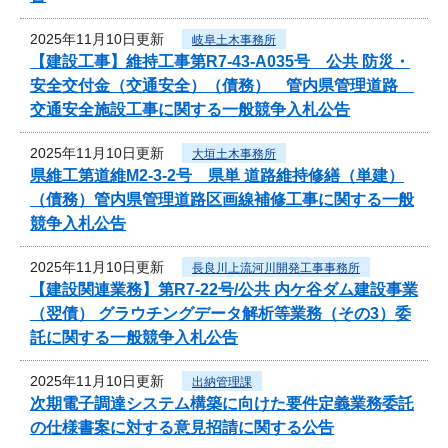
2025年11月10日更新
岐阜土木事務所
【建設工事】維持工事第R7-43-A035号 公共 防災・
安全交付金（交通安全）（債務） 管内県管理道路
交通安全施設工事に関する一般競争入札公告
2025年11月10日更新
大垣土木事務所
県維工第道維M2-3-2号 県単 道路維持修繕（単建）
（債務）管内県管理道路区画線補修工事に関する一般
競争入札公告
2025年11月10日更新
長良川上流河川開発工事事務所
【建設関連業務】第R7-22号/公共 内ケ谷ダム建設事業
（翌債） グラウチングデータ解析等業務（その3）委
託に関する一般競争入札公告
2025年11月10日更新
出納管理課
次期電子調達システム構築に向けた要件定義業務委託
の仕様書案に対する意見招請に関する公告