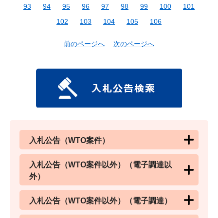
93
94
95
96
97
98
99
100
101
102
103
104
105
106
前のページへ
次のページへ
入札公告（WTO案件）
入札公告（WTO案件以外）（電子調達以
外）
入札公告（WTO案件以外）（電子調達）