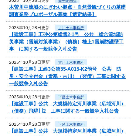
2025年10月28日更新
観光企画課
木曽川中流域のにぎわい拠点・自然景観づくりの基礎
調査業務プロポーザル募集【選定結果】
2025年10月28日更新
古川土木事務所
【建設工事】工砂公第総雪2-1号 公共 総合流域防
災事業（雪崩対策事業）（債務）桂上1雪崩防護壁工
事 に関する一般競争入札公告
2025年10月28日更新
古川土木事務所
【建設工事】工維3公第55-A015-K2他号 公共 防
災・安全交付金（雪寒・古川）（翌債）工事に関する
一般競争入札公告
2025年10月28日更新
下呂土木事務所
【建設工事】公共 大規模特定河川事業（広域河川）
（債務）飛騨川2 工事に関する一般競争入札公告
2025年10月28日更新
下呂土木事務所
【建設工事】公共 大規模特定河川事業（広域河川）