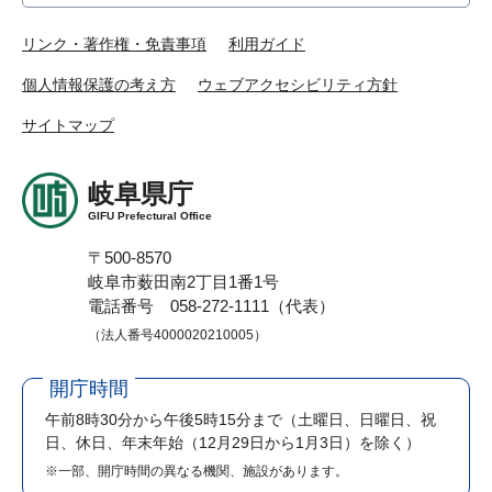
リンク・著作権・免責事項
利用ガイド
個人情報保護の考え方
ウェブアクセシビリティ方針
サイトマップ
岐阜県庁
GIFU Prefectural Office
〒500-8570
岐阜市薮田南2丁目1番1号
電話番号 058-272-1111（代表）
（法人番号4000020210005）
開庁時間
午前8時30分から午後5時15分まで
（土曜日、日曜日、祝
日、休日、年末年始（12月29日から1月3日）を除く）
※一部、開庁時間の異なる機関、施設があります。