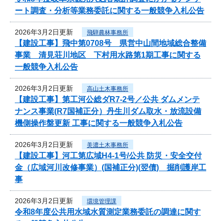
ート調査・分析等業務委託に関する一般競争入札公告
2026年3月2日更新
飛騨農林事務所
【建設工事】飛中第0708号 県営中山間地域総合整備
事業 清見荘川地区 下村用水路第1期工事に関する
一般競争入札公告
2026年3月2日更新
高山土木事務所
【建設工事】第工河公総ダR7-2号／公共 ダムメンテ
ナンス事業(R7国補正分）丹生川ダム取水・放流設備
機側操作盤更新 工事に関する一般競争入札公告
2026年3月2日更新
美濃土木事務所
【建設工事】河工第広域H4-1号/公共 防災・安全交付
金（広域河川改修事業）(国補正分)(翌債) 掘削護岸工
事
2026年3月2日更新
環境管理課
令和8年度公共用水域水質測定業務委託の調達に関す