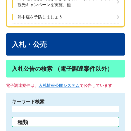
観光キャンペーンを実施」他
熱中症を予防しましょう
本
文
入札・公売
入札公告の検索 （電子調達案件以外）
電子調達案件は、
入札情報公開システム
で公告しています
キーワード検索
検
索
す
種類
る