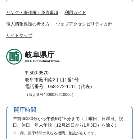
リンク・著作権・免責事項
利用ガイド
個人情報保護の考え方
ウェブアクセシビリティ方針
サイトマップ
岐阜県庁
GIFU Prefectural Office
〒500-8570
岐阜市薮田南2丁目1番1号
電話番号 058-272-1111（代表）
（法人番号4000020210005）
開庁時間
午前8時30分から午後5時15分まで
（土曜日、日曜日、祝
日、休日、年末年始（12月29日から1月3日）を除く）
※一部、開庁時間の異なる機関、施設があります。