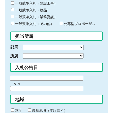
キ
一般競争入札（建設工事）
ー
一般競争入札（物品）
ワ
一般競争入札（業務委託）
ー
ド
一般競争入札（その他）
公募型プロポーザル
を
入
担当所属
力
部局
所属
入札公告日
期
から
間
期
の
間
始
地域
の
ま
終
り
わ
本庁
岐阜地域（本庁除く）