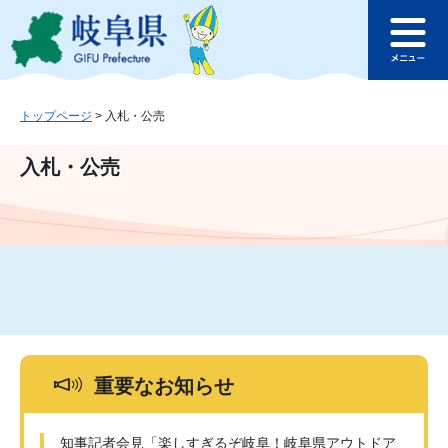
ペ
メ
このページの本文へ
ー
ニ
メ
ジ
ュ
ニ
の
ー
ュ
先
を
ー
頭
飛
トップページ
>
入札・公売
で
ば
す
し
入札・公売
。
て
本
文
へ
重要なお知らせ
知事記者会見「楽しすぎるぞ岐阜！岐阜県アウトドア