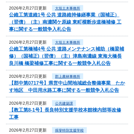
2026年2月27日更新
大垣土木事務所
公維工第道維1号 公共 道路維持修繕事業（国補正）
（翌債）（主）南濃関ケ原線 東町横断歩道橋補修 工
事に関する一般競争入札公告
2026年2月27日更新
大垣土木事務所
公維工第橋補4号 公共 道路メンテナンス補助（橋梁補
修）（国補正)（翌債）（主）津島南濃線 東海大橋長
良川橋 橋梁補修工事に関する一般競争入札公告
2026年2月27日更新
郡上農林事務所
【郡中第0717号】県営中山間地域総合整備事業 たか
す地区 中田用水路工事に関する一般競争入札公告
2026年2月27日更新
公共建築課
【教工第8-1号】長良特別支援学校本館棟内部等改修
工事
2026年2月27日更新
揖斐特別支援学校