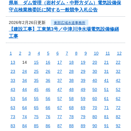
県単 ダム管理（岩村ダム・中野方ダム）電気設備保
守点検業務委託に関する一般競争入札公告
2026年2月26日更新
東部広域水道事務所
【建設工事】工東第3号／中津川浄水場電気設備修繕
工事
1
2
3
4
5
6
7
8
9
10
11
12
13
14
15
16
17
18
19
20
21
22
23
24
25
26
27
28
29
30
31
32
33
34
35
36
37
38
39
40
41
42
43
44
45
46
47
48
49
50
51
52
53
54
55
56
57
58
59
60
61
62
63
64
65
66
67
68
69
70
71
72
73
74
75
76
77
78
79
80
81
82
83
84
85
86
87
88
89
90
91
92