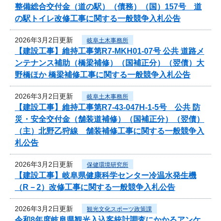
整備総合交付金（道の駅）（債務）（国）157号 道
の駅トイレ改修工事に関する一般競争入札公告
2026年3月2日更新
岐阜土木事務所
【建設工事】維持工事第R7-MKH01-07号 公共 道路メ
ンテナンス補助（橋梁補修）（国補正分）（翌債）大
野橋ほか 橋梁補修工事に関する一般競争入札公告
2026年3月2日更新
岐阜土木事務所
【建設工事】維持工事第R7-43-047H-1-5号 公共 防
災・安全交付金（舗装道補修）（国補正分）（翌債）
（主）北野乙狩線 舗装補修工事に関する一般競争入
札公告
2026年3月2日更新
保健環境研究所
【建設工事】岐阜県健康科学センター冷温水発生機
（R－2）改修工事に関する一般競争入札公告
2026年3月2日更新
観光文化スポーツ政策課
令和8年度岐阜県観光入込客統計調査にかかるアンケ