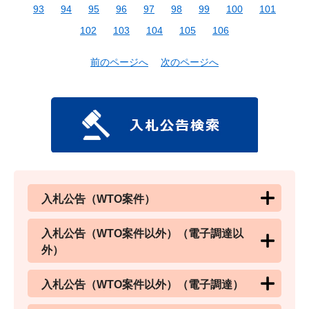
93
94
95
96
97
98
99
100
101
102
103
104
105
106
前のページへ
次のページへ
入札公告（WTO案件）
入札公告（WTO案件以外）（電子調達以
外）
入札公告（WTO案件以外）（電子調達）