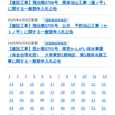
【建設工事】飛治第0706号 県単治山工事（湯ノ平）
に関する一般競争入札公告
2025年6月9日更新
飛騨農林事務所
【建設工事】飛治第0705号 公共 予防治山工事（セ
トノ平）に関する一般競争入札公告
2025年6月9日更新
西濃農林事務所
【建設工事】西か第0701号 県営かんがい排水事業
（保全合理化型） 大巻東部1期地区 第1期排水路工
事に関する一般競争入札公告
1
2
3
4
5
6
7
8
9
10
11
12
13
14
15
16
17
18
19
20
21
22
23
24
25
26
27
28
29
30
31
32
33
34
35
36
37
38
39
40
41
42
43
44
45
46
47
48
49
50
51
52