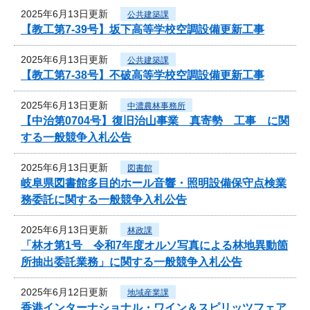
2025年6月13日更新
公共建築課
【教工第7-39号】坂下高等学校空調設備更新工事
2025年6月13日更新
公共建築課
【教工第7-38号】不破高等学校空調設備更新工事
2025年6月13日更新
中濃農林事務所
【中治第0704号】復旧治山事業 真寄勢 工事 に関
する一般競争入札公告
2025年6月13日更新
図書館
岐阜県図書館多目的ホール音響・照明設備保守点検業
務委託に関する一般競争入札公告
2025年6月13日更新
林政課
「林オ第1号 令和7年度オルソ写真による林地異動箇
所抽出委託業務」に関する一般競争入札公告
2025年6月12日更新
地域産業課
香港インターナショナル・ワイン＆スピリッツフェア