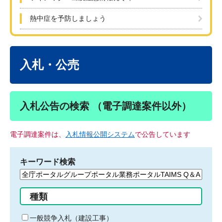
熱中症を予防しましょう
本
文
入札・公売
入札公告の検索 （電子調達案件以外）
電子調達案件は、
入札情報公開システム
で公告しています
キーワード検索
検
索
す
種類
る
キ
一般競争入札（建設工事）