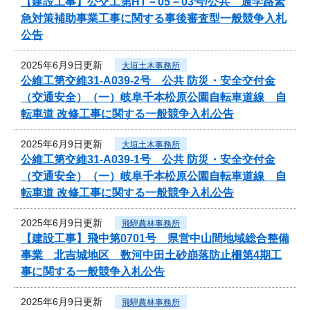
【建設工事】公交工第HT－05－03号/公共 通学路緊
急対策補助事業工事に関する事後審査型一般競争入札
公告
2025年6月9日更新
大垣土木事務所
公維工第交維31-A039-2号 公共 防災・安全交付金
（交通安全）（一）岐阜千本松原公園自転車道線 自
転車道 改修工事に関する一般競争入札公告
2025年6月9日更新
大垣土木事務所
公維工第交維31-A039-1号 公共 防災・安全交付金
（交通安全）（一）岐阜千本松原公園自転車道線 自
転車道 改修工事に関する一般競争入札公告
2025年6月9日更新
飛騨農林事務所
【建設工事】飛中第0701号 県営中山間地域総合整備
事業 北吉城地区 数河中田土砂崩落防止柵第4期工
事に関する一般競争入札公告
2025年6月9日更新
飛騨農林事務所