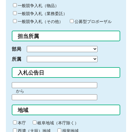
ー
一般競争入札（物品）
ワ
一般競争入札（業務委託）
ー
ド
一般競争入札（その他）
公募型プロポーザル
を
入
担当所属
力
部局
所属
入札公告日
期
から
間
期
の
間
始
地域
の
ま
終
り
わ
本庁
岐阜地域（本庁除く）
り
西濃（大垣）地域
揖斐地域