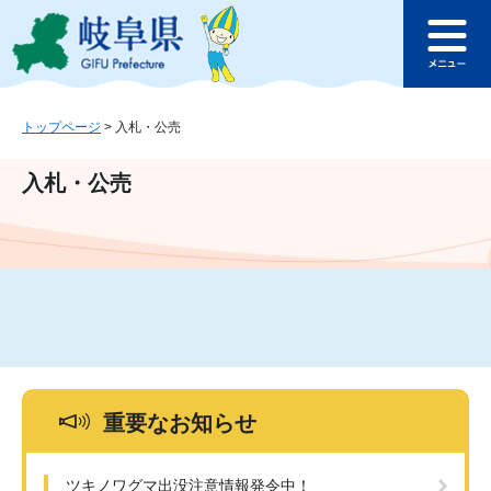
ペ
メ
このページの本文へ
ー
ニ
メ
ジ
ュ
ニ
の
ー
ュ
先
を
ー
頭
飛
トップページ
>
入札・公売
で
ば
す
し
入札・公売
。
て
本
文
へ
重要なお知らせ
ツキノワグマ出没注意情報発令中！