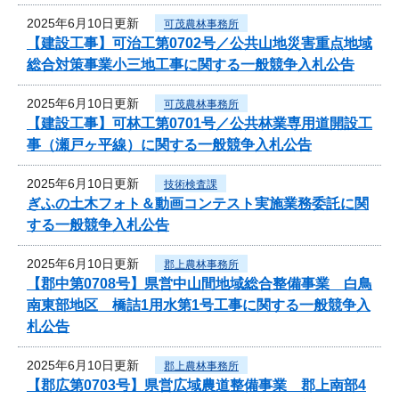
2025年6月10日更新
可茂農林事務所
【建設工事】可治工第0702号／公共山地災害重点地域
総合対策事業小三地工事に関する一般競争入札公告
2025年6月10日更新
可茂農林事務所
【建設工事】可林工第0701号／公共林業専用道開設工
事（瀬戸ヶ平線）に関する一般競争入札公告
2025年6月10日更新
技術検査課
ぎふの土木フォト＆動画コンテスト実施業務委託に関
する一般競争入札公告
2025年6月10日更新
郡上農林事務所
【郡中第0708号】県営中山間地域総合整備事業 白鳥
南東部地区 橋詰1用水第1号工事に関する一般競争入
札公告
2025年6月10日更新
郡上農林事務所
【郡広第0703号】県営広域農道整備事業 郡上南部4