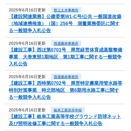
2025年6月16日更新
郡上土木事務所
【建設関連業務】公建委第W1-C号/公共 一般国道改築
（地域連携推進）（国）256号 測量業務委託に関す
る一般競争入札公告
2025年6月16日更新
西濃農林事務所
【建設工事】西ほ第0701号 県営経営体育成基盤整備
事業 大巻東部1期地区 第1期工事に関する一般競争
入札公告
2025年6月16日更新
西濃農林事務所
【建設工事】西特第0702号 県営特定農業用管水路等
特別対策事業 時北部地区 第6期用水路工事に関す
る一般競争入札公告
2025年6月16日更新
岐阜工業高等学校
【建設工事】岐阜工業高等学校グラウンド防球ネット
及び照明改修工事に関する一般競争入札公告