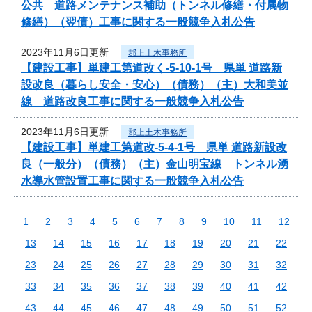
公共 道路メンテナンス補助（トンネル修繕・付属物
修繕）（翌債）工事に関する一般競争入札公告
2023年11月6日更新
郡上土木事務所
【建設工事】単建工第道改く-5-10-1号 県単 道路新
設改良（暮らし安全・安心）（債務）（主）大和美並
線 道路改良工事に関する一般競争入札公告
2023年11月6日更新
郡上土木事務所
【建設工事】単建工第道改-5-4-1号 県単 道路新設改
良（一般分）（債務）（主）金山明宝線 トンネル湧
水導水管設置工事に関する一般競争入札公告
1
2
3
4
5
6
7
8
9
10
11
12
13
14
15
16
17
18
19
20
21
22
23
24
25
26
27
28
29
30
31
32
33
34
35
36
37
38
39
40
41
42
43
44
45
46
47
48
49
50
51
52