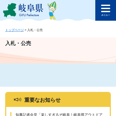
ペ
メ
このページの本文へ
ー
ニ
メ
ジ
ュ
ニ
の
ー
ュ
先
を
ー
頭
飛
トップページ
>
入札・公売
で
ば
す
し
入札・公売
。
て
本
文
へ
重要なお知らせ
知事記者会見「楽しすぎるぞ岐阜！岐阜県アウトドア