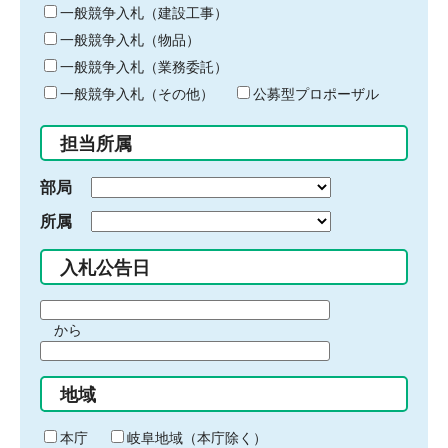
キ
一般競争入札（建設工事）
ー
一般競争入札（物品）
ワ
一般競争入札（業務委託）
ー
ド
一般競争入札（その他）
公募型プロポーザル
を
入
担当所属
力
部局
所属
入札公告日
期
から
間
期
の
間
始
地域
の
ま
終
り
わ
本庁
岐阜地域（本庁除く）