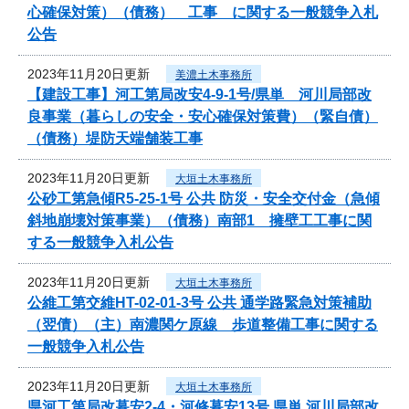
心確保対策）（債務） 工事 に関する一般競争入札
公告
2023年11月20日更新
美濃土木事務所
【建設工事】河工第局改安4-9-1号/県単 河川局部改
良事業（暮らしの安全・安心確保対策費）（緊自債）
（債務）堤防天端舗装工事
2023年11月20日更新
大垣土木事務所
公砂工第急傾R5-25-1号 公共 防災・安全交付金（急傾
斜地崩壊対策事業）（債務）南部1 擁壁工工事に関
する一般競争入札公告
2023年11月20日更新
大垣土木事務所
公維工第交維HT-02-01-3号 公共 通学路緊急対策補助
（翌債）（主）南濃関ケ原線 歩道整備工事に関する
一般競争入札公告
2023年11月20日更新
大垣土木事務所
県河工第局改暮安2-4・河修暮安13号 県単 河川局部改