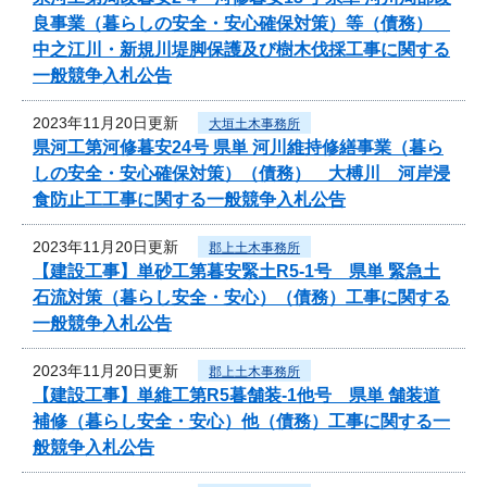
良事業（暮らしの安全・安心確保対策）等（債務）
中之江川・新規川堤脚保護及び樹木伐採工事に関する
一般競争入札公告
2023年11月20日更新
大垣土木事務所
県河工第河修暮安24号 県単 河川維持修繕事業（暮ら
しの安全・安心確保対策）（債務） 大榑川 河岸浸
食防止工工事に関する一般競争入札公告
2023年11月20日更新
郡上土木事務所
【建設工事】単砂工第暮安緊土R5-1号 県単 緊急土
石流対策（暮らし安全・安心）（債務）工事に関する
一般競争入札公告
2023年11月20日更新
郡上土木事務所
【建設工事】単維工第R5暮舗装-1他号 県単 舗装道
補修（暮らし安全・安心）他（債務）工事に関する一
般競争入札公告