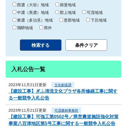
り
西濃（大垣）地域
揖斐地域
中濃（美濃）地域
郡上地域
可茂地域
東濃（多治見）地域
恵那地域
下呂地域
飛騨地域
県外
入札公告一覧
2023年11月21日更新
文化創造課
【建設工事】ぎふ清流文化プラザ各所修繕工事に関す
る一般競争入札公告
2023年11月21日更新
可茂農林事務所
【建設工事】可強工第0502号／県営農道施設強化対策
事業八百津地区第5号工事に関する一般競争入札公告