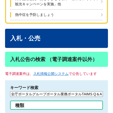
観光キャンペーンを実施」他
熱中症を予防しましょう
本
文
入札・公売
入札公告の検索 （電子調達案件以外）
電子調達案件は、
入札情報公開システム
で公告しています
キーワード検索
検
索
す
種類
る