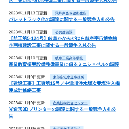
区 第1期ため池整備工事に関する一般競争入札公告
2023年11月13日更新
飛騨家畜保健衛生所
パレットラック他の調達に関する一般競争入札公告
2023年11月10日更新
公共建築課
【航工第5-124号】岐阜かかみがはら航空宇宙博物館
企画棟建設工事に関する一般競争入札公告
2023年11月10日更新
岐阜工業高等学校
産業教育振興設備整備事業に係るミニショベルの調達
2023年11月9日更新
東部広域水道事務所
【建設工事】工東第15号／中津川浄水場次亜塩注入機
連成計修繕工事
2023年11月9日更新
産業技術総合センター
光造形3Dプリンターの調達に関する一般競争入札公
告
2023年11月8日更新
大垣養老高等学校