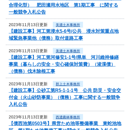
合理化型） 肥田瀬用水地区 第1期工事 に関する
一般競争入札公告
2023年11月13日更新
美濃土木事務所
【建設工事】河工第浸水5-6号/公共 浸水対策重点地
域緊急事業他（債務）取付道路工事
2023年11月13日更新
美濃土木事務所
【建設工事】河工第河修安1-1号/県単 河川維持修繕
事業（暮らしの安全・安心確保対策費）（浚渫債）
（債務）伐木除根工事
2023年11月13日更新
郡上土木事務所
【建設工事】公砂工第R5-1-1-1号 公共 防災・安全交
付金（火山砂防事業）（債務）工事に関する一般競争
入札公告
2023年11月13日更新
西濃農林事務所
【債西池第0503号】県営ため池等整備事業 東蛇池地