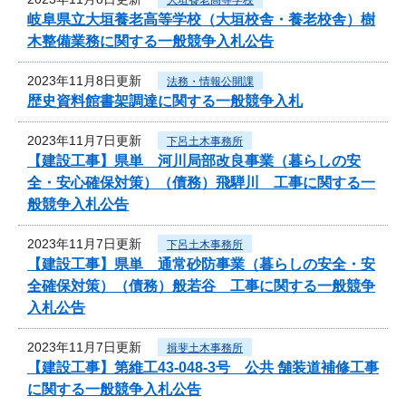
岐阜県立大垣養老高等学校（大垣校舎・養老校舎）樹
木整備業務に関する一般競争入札公告
2023年11月8日更新
法務・情報公開課
歴史資料館書架調達に関する一般競争入札
2023年11月7日更新
下呂土木事務所
【建設工事】県単 河川局部改良事業（暮らしの安
全・安心確保対策）（債務）飛騨川 工事に関する一
般競争入札公告
2023年11月7日更新
下呂土木事務所
【建設工事】県単 通常砂防事業（暮らしの安全・安
全確保対策）（債務）般若谷 工事に関する一般競争
入札公告
2023年11月7日更新
揖斐土木事務所
【建設工事】第維工43-048-3号 公共 舗装道補修工事
に関する一般競争入札公告