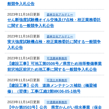
般競争入札公告
2023年11月16日更新
森林文化アカデミー
せん断強度試験機オイル交換及び点検・校正業務委託
に関する一般競争入札公告
2023年11月16日更新
森林文化アカデミー
実大強度試験機点検・校正業務委託に関する一般競争
入札公告
2023年11月14日更新
可茂農林事務所
【建設工事】可池工第0506号／県営ため池等整備事業
前沢地区前沢ため池工事に関する一般競争入札公告
2023年11月14日更新
可茂土木事務所
【建設工事】公共 道路メンテナンス補助（橋梁補
修）（翌債）工事/工維3第MK06-05-1他号
2023年11月14日更新
中濃農林事務所
【中か第0503号】公共 県営かんがい排水事業（保全