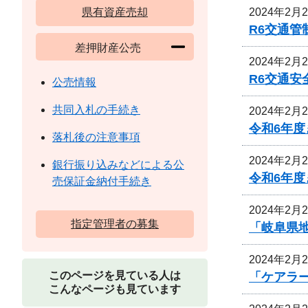
2024年2月
県有資産売却
R6交通
差押財産公売
2024年2月
R6交通
公売情報
共同入札の手続き
2024年2月
令和6年
落札後の注意事項
2024年2月
銀行振り込みなどによる公
令和6年
売保証金納付手続き
2024年2月
指定管理者の募集
「岐阜県
2024年2月
このページを見ている人は
「ケアラ
こんなページも見ています