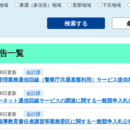
り
地域
東濃（多治見）地域
恵那地域
下呂地域
告一覧
28日更新
会計課
者管理業務通信回線（警察庁共通基盤利用）サービス提供
28日更新
会計課
ターネット通信回線サービスの調達に関する一般競争入札
28日更新
会計課
員指導教育責任者講習等業務委託に関する一般競争入札公