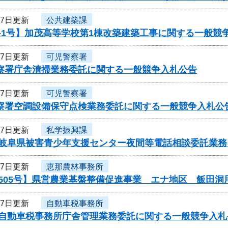
27日更新
公共建築課
-1号】加茂高等学校第1棟改築建築工事に関する一般競
27日更新
可児警察署
警察署庁舎清掃業務委託に関する一般競争入札公告
27日更新
可児警察署
警察署空調設備保守点検業務委託に関する一般競争入札公
27日更新
私学振興課
度岐阜県被害青少年支援センター夜間等電話相談委託業
27日更新
恵那農林事務所
505号】県営農業基盤整備促進事業 エナ地区 飯田洞
27日更新
自動車税事務所
度自動車税事務所庁舎管理業務委託に関する一般競争入札