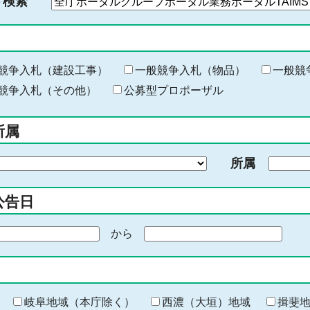
ド検索
検
索
す
る
キ
競争入札（建設工事）
一般競争入札（物品）
一般競
ー
競争入札（その他）
公募型プロポーザル
ワ
ー
所属
ド
を
所属
入
力
公告日
から
期
間
の
終
わ
岐阜地域（本庁除く）
西濃（大垣）地域
揖斐