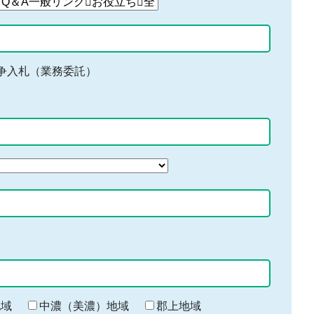
争入札（業務委託）
地域
中濃（美濃）地域
郡上地域