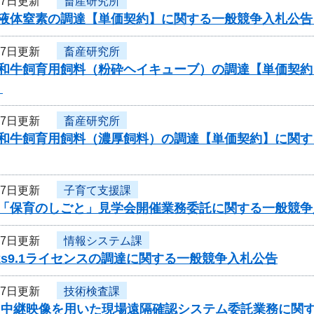
27日更新
畜産研究所
度液体窒素の調達【単価契約】に関する一般競争入札公
27日更新
畜産研究所
度和牛飼育用飼料（粉砕ヘイキューブ）の調達【単価契
）
27日更新
畜産研究所
度和牛飼育用飼料（濃厚飼料）の調達【単価契約】に関
27日更新
子育て支援課
度「保育のしごと」見学会開催業務委託に関する一般競争
27日更新
情報システム課
orks9.1ライセンスの調達に関する一般競争入札公告
27日更新
技術検査課
度 中継映像を用いた現場遠隔確認システム委託業務に関