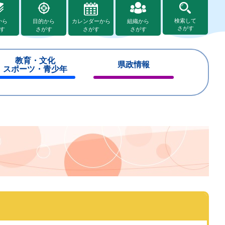
検索して
から
目的から
カレンダーから
組織から
さがす
す
さがす
さがす
さがす
教育・文化
県政情報
スポーツ・青少年
閉
閉
じ
じ
る
る