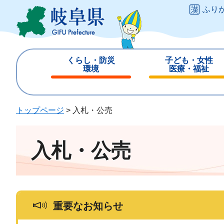
ペ
メ
ふり
ー
ニ
ジ
ュ
の
ー
先
を
くらし・防災
子ども・女性
頭
飛
環境
医療・福祉
で
ば
閉
閉
す
し
じ
じ
。
て
る
る
トップページ
>
入札・公売
本
文
へ
入札・公売
重要なお知らせ