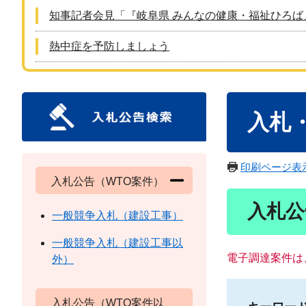
知事記者会見「『岐阜県 みんなの健康・福祉ひろば
熱中症を予防しましょう
本
入札
文
印刷ページ表
入札公告（WTO案件）
入札公
一般競争入札（建設工事）
一般競争入札（建設工事以
電子調達案件は
外）
入札公告（WTO案件以