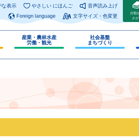
このページの本文へ
がな表示
やさしい にほんご
音声読み上げ
分類
Foreign language
文字サイズ・色変更
さが
産業・農林水産
社会基盤
労働・観光
まちづくり
閉
閉
じ
じ
る
る