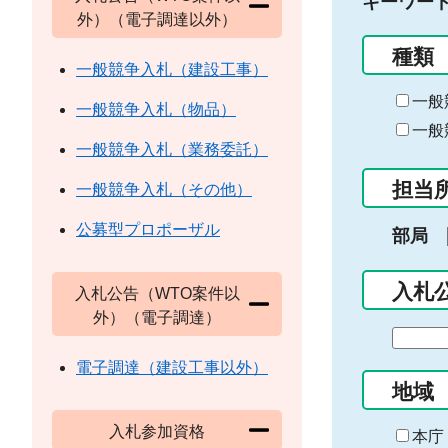
キーワー
外）（電子調達以外）
種類
一般競争入札（建設工事）
一般
一般競争入札（物品）
一般
一般競争入札（業務委託）
担当
一般競争入札（その他）
公募型プロポーザル
部局
入札
入札公告（WTO案件以
外）（電子調達）
期
間
電子調達（建設工事以外）
の
地域
始
入札参加資格
ま
本庁