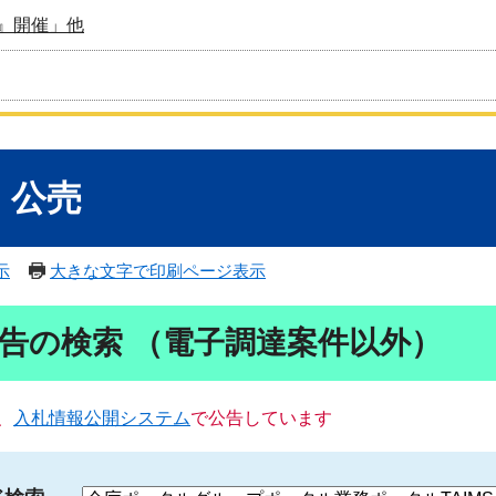
』開催」他
・公売
示
大きな文字で印刷ページ表示
告の検索 （電子調達案件以外）
、
入札情報公開システム
で公告しています