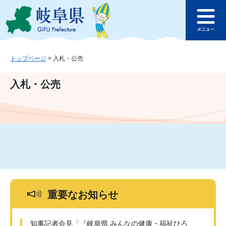
ペ
メ
このページの本文へ
ー
ニ
メ
ジ
ュ
ニ
の
ー
ュ
先
を
ー
頭
飛
トップページ
>
入札・公売
で
ば
す
し
入札・公売
。
て
本
文
へ
重要なお知らせ
知事記者会見「『岐阜県 みんなの健康・福祉ひろ