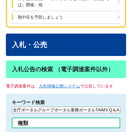
ば』開催」他
熱中症を予防しましょう
本
文
入札・公売
入札公告の検索 （電子調達案件以外）
電子調達案件は、
入札情報公開システム
で公告しています
キーワード検索
検
索
す
種類
る