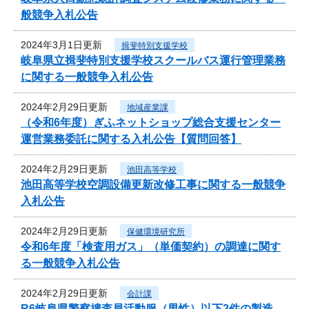
般競争入札公告
2024年3月1日更新
揖斐特別支援学校
岐阜県立揖斐特別支援学校スクールバス運行管理業務
に関する一般競争入札公告
2024年2月29日更新
地域産業課
（令和6年度）ぎふネットショップ総合支援センター
運営業務委託に関する入札公告【質問回答】
2024年2月29日更新
池田高等学校
池田高等学校空調設備更新改修工事に関する一般競争
入札公告
2024年2月29日更新
保健環境研究所
令和6年度「検査用ガス」（単価契約）の調達に関す
る一般競争入札公告
2024年2月29日更新
会計課
R6岐阜県警察捜査員活動服（男性）以下2件の製造