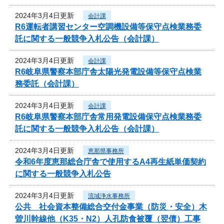
2024年3月4日更新
会計課
R6運転者講習センター空調機設備等保守点検業務委
託に関する一般競争入札公告（会計課）
2024年3月4日更新
会計課
R6岐阜県警察本部庁舎太陽光発電設備等保守点検業
務委託（会計課）
2024年3月4日更新
会計課
R6岐阜県警察本部庁舎常用発電設備保守点検業務委
託に関する一般競争入札公告（会計課）
2024年3月4日更新
恵那県事務所
令和6年度恵那総合庁舎で使用するA4再生紙単価契約
に関する一般競争入札公告
2024年3月4日更新
流域浄水事務所
公共 社会資本整備総合交付金事業（防災・安全）木
曽川幹線他（K35・N2）人孔防食被覆（翌債）工事