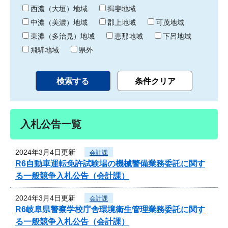
り
西濃（大垣）地域
揖斐地域
中濃（美濃）地域
郡上地域
可茂地域
東濃（多治見）地域
恵那地域
下呂地域
飛騨地域
県外
入札公告一覧
2024年3月4日更新
会計課
R6自動車運転免許試験場の機械警備業務委託に関す
る一般競争入札公告（会計課）
2024年3月4日更新
会計課
R6岐阜県警察学校庁舎環境衛生管理業務委託に関す
る一般競争入札公告（会計課）