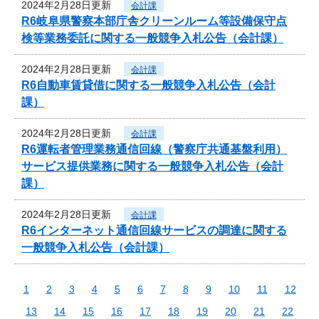
2024年2月28日更新
会計課
R6岐阜県警察本部庁舎クリーンルーム等設備保守点
検等業務委託に関する一般競争入札公告（会計課）
2024年2月28日更新
会計課
R6自動車賃貸借に関する一般競争入札公告（会計
課）
2024年2月28日更新
会計課
R6運転者管理業務通信回線（警察庁共通基盤利用）
サービス提供業務に関する一般競争入札公告（会計
課）
2024年2月28日更新
会計課
R6インターネット通信回線サービスの調達に関する
一般競争入札公告（会計課）
1
2
3
4
5
6
7
8
9
10
11
12
13
14
15
16
17
18
19
20
21
22