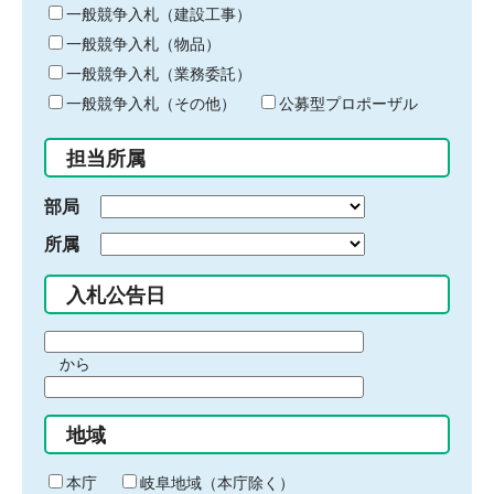
キ
一般競争入札（建設工事）
ー
一般競争入札（物品）
ワ
一般競争入札（業務委託）
ー
ド
一般競争入札（その他）
公募型プロポーザル
を
入
担当所属
力
部局
所属
入札公告日
期
から
間
期
の
間
始
地域
の
ま
終
り
わ
本庁
岐阜地域（本庁除く）