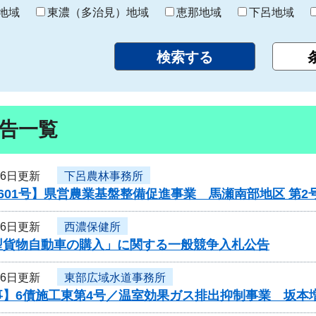
り
地域
東濃（多治見）地域
恵那地域
下呂地域
告一覧
16日更新
下呂農林事務所
601号】県営農業基盤整備促進事業 馬瀬南部地区 第
16日更新
西濃保健所
型貨物自動車の購入」に関する一般競争入札公告
16日更新
東部広域水道事務所
事】6債施工東第4号／温室効果ガス排出抑制事業 坂本