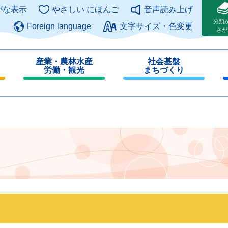
このページの本文へ
がな表示
やさしい にほんご
音声読み上げ
分類
Foreign language
文字サイズ・色変更
さが
産業・農林水産
社会基盤
労働・観光
まちづくり
閉
閉
じ
じ
る
る