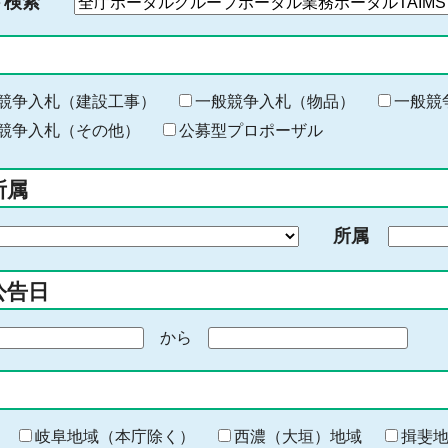
ド検索
検
索
す
る
キ
競争入札（建設工事）
一般競争入札（物品）
一般競
ー
競争入札（その他）
公募型プロポーザル
ワ
ー
所属
ド
を
所属
入
力
公告日
から
期
間
の
終
わ
岐阜地域（本庁除く）
西濃（大垣）地域
揖斐