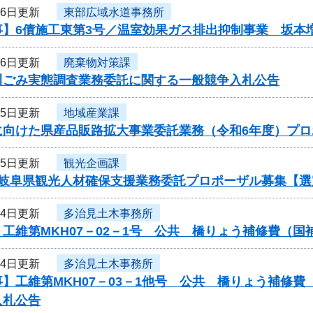
16日更新
東部広域水道事務所
事】6債施工東第3号／温室効果ガス排出抑制事業 坂本
16日更新
廃棄物対策課
川ごみ実態調査業務委託に関する一般競争入札公告
15日更新
地域産業課
に向けた県産品販路拡大事業委託業務（令和6年度）プ
15日更新
観光企画課
度岐阜県観光人材確保支援業務委託プロポーザル募集【選
14日更新
多治見土木事務所
工維第MKH07－02－1号 公共 橋りょう補修費（
14日更新
多治見土木事務所
】工維第MKH07－03－1他号 公共 橋りょう補修
入札公告