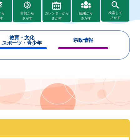
検索して
から
目的から
カレンダーから
組織から
さがす
す
さがす
さがす
さがす
教育・文化
県政情報
スポーツ・青少年
閉
閉
じ
じ
る
る