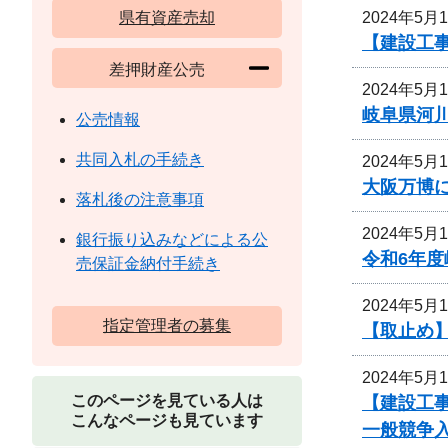
2024年5月
県有資産売却
【建設工
差押財産公売
2024年5月
岐阜県河
公売情報
共同入札の手続き
2024年5月
大阪万博
落札後の注意事項
2024年5月
銀行振り込みなどによる公
令和6年
売保証金納付手続き
2024年5月
指定管理者の募集
【取止め】
2024年5月
このページを見ている人は
【建設工事
こんなページも見ています
一般競争