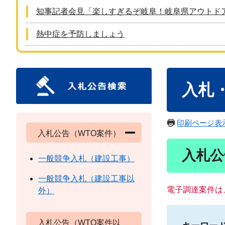
知事記者会見「楽しすぎるぞ岐阜！岐阜県アウトド
熱中症を予防しましょう
本
入札
文
印刷ページ表
入札公告（WTO案件）
入札公
一般競争入札（建設工事）
一般競争入札（建設工事以
電子調達案件は
外）
入札公告（WTO案件以