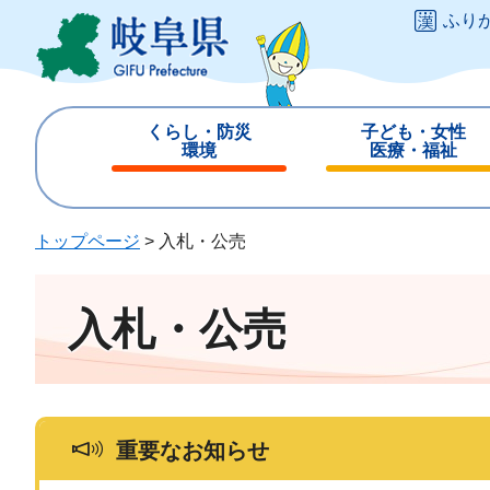
ペ
メ
ふり
ー
ニ
ジ
ュ
の
ー
先
を
くらし・防災
子ども・女性
頭
飛
環境
医療・福祉
で
ば
閉
閉
す
し
じ
じ
。
て
る
る
トップページ
>
入札・公売
本
文
へ
入札・公売
重要なお知らせ