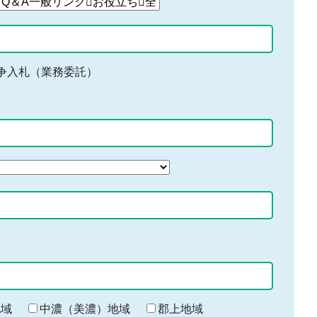
争入札（業務委託）
地域
中濃（美濃）地域
郡上地域