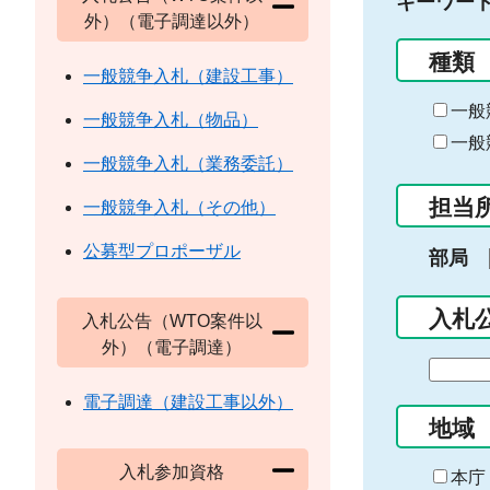
キーワー
外）（電子調達以外）
種類
一般競争入札（建設工事）
一般
一般競争入札（物品）
一般
一般競争入札（業務委託）
担当
一般競争入札（その他）
公募型プロポーザル
部局
入札
入札公告（WTO案件以
外）（電子調達）
期
間
電子調達（建設工事以外）
の
地域
始
入札参加資格
ま
本庁