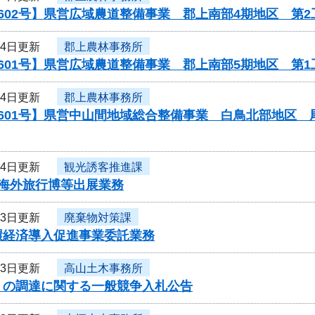
602号】県営広域農道整備事業 郡上南部4期地区 第2
14日更新
郡上農林事務所
601号】県営広域農道整備事業 郡上南部5期地区 第
14日更新
郡上農林事務所
0601号】県営中山間地域総合整備事業 白鳥北部地区
14日更新
観光誘客推進課
度海外旅行博等出展業務
13日更新
廃棄物対策課
環経済導入促進事業委託業務
13日更新
高山土木事務所
」の調達に関する一般競争入札公告