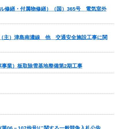
ンネル修繕・付属物修繕）（国）365号 電気室外
安全）（主）津島南濃線 他 交通安全施設工事に関
雪寒事業）板取除雪基地整備第2期工事
第06－107他号)に関する一般競争入札公告