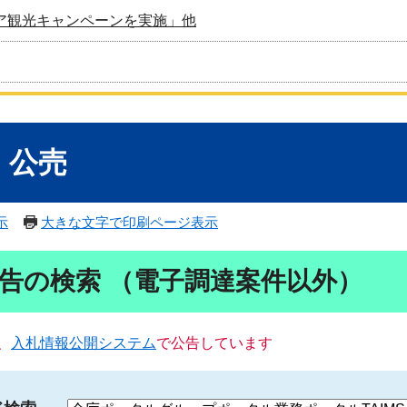
ア観光キャンペーンを実施」他
・公売
示
大きな文字で印刷ページ表示
告の検索 （電子調達案件以外）
、
入札情報公開システム
で公告しています