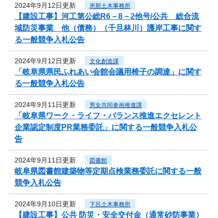
2024年9月12日更新
恵那土木事務所
【建設工事】河工第公総R6－8－2他号/公共 総合流
域防災事業 他（債務）（千旦林川）護岸工事に関す
る一般競争入札公告
2024年9月12日更新
文化創造課
「岐阜県県民ふれあい会館会議用椅子の調達」に関す
る一般競争入札公告
2024年9月11日更新
男女共同参画推進課
「岐阜県ワーク・ライフ・バランス推進エクセレント
企業認定制度PR業務委託」に関する一般競争入札公
告
2024年9月11日更新
図書館
岐阜県図書館建築物等定期点検業務委託に関する一般
競争入札公告
2024年9月10日更新
下呂土木事務所
【建設工事】公共 防災・安全交付金（通常砂防事業）