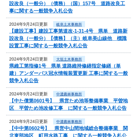
設改良（一般分）（債務）（国）157号 道路改良工
事に関する一般競争入札公告
2024年9月24日更新
岐阜土木事務所
【建設工事】建設工事第道改-1-31-4号 県単 道路新
設改良（一般分）【債務】（主）岐阜美山線他 標識
設置工事に関する一般競争入札公告
2024年9月24日更新
大垣土木事務所
県維工第指修1号 県単 道路維持修繕指定修繕（単
建）アンダーパス冠水情報装置更新 工事に関する一般
競争入札公告
2024年9月24日更新
中濃農林事務所
【中た債第0601号】 県営ため池等整備事業 平曽地
区 平曽ため池改修工事 に関する一般競争入札公告
2024年9月24日更新
中濃農林事務所
【中中第0602号】 県営中山間地域総合整備事業 関
北東部地区 町用水路工事 に関する一般競争入札公