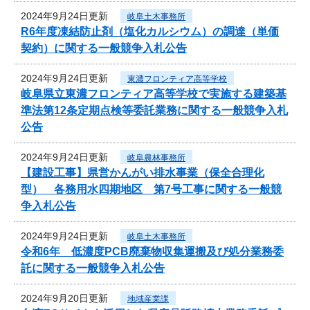
2024年9月24日更新
岐阜土木事務所
R6年度凍結防止剤（塩化カルシウム）の調達（単価
契約）に関する一般競争入札公告
2024年9月24日更新
東濃フロンティア高等学校
岐阜県立東濃フロンティア高等学校で実施する建築基
準法第12条定期点検等委託業務に関する一般競争入札
公告
2024年9月24日更新
岐阜農林事務所
【建設工事】県営かんがい排水事業（保全合理化
型） 各務用水四期地区 第7号工事に関する一般競
争入札公告
2024年9月24日更新
岐阜土木事務所
令和6年 低濃度PCB廃棄物収集運搬及び処分業務委
託に関する一般競争入札公告
2024年9月20日更新
地域産業課