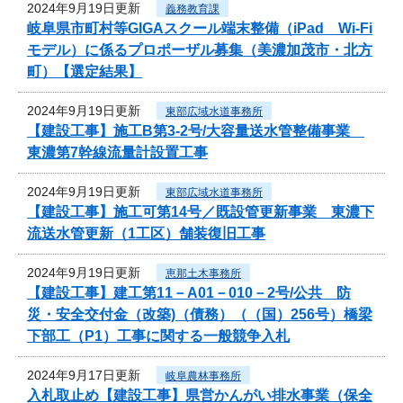
2024年9月19日更新
義務教育課
岐阜県市町村等GIGAスクール端末整備（iPad Wi-Fi
モデル）に係るプロポーザル募集（美濃加茂市・北方
町）【選定結果】
2024年9月19日更新
東部広域水道事務所
【建設工事】施工B第3-2号/大容量送水管整備事業
東濃第7幹線流量計設置工事
2024年9月19日更新
東部広域水道事務所
【建設工事】施工可第14号／既設管更新事業 東濃下
流送水管更新（1工区）舗装復旧工事
2024年9月19日更新
恵那土木事務所
【建設工事】建工第11－A01－010－2号/公共 防
災・安全交付金（改築)（債務）（（国）256号）橋梁
下部工（P1）工事に関する一般競争入札
2024年9月17日更新
岐阜農林事務所
入札取止め【建設工事】県営かんがい排水事業（保全