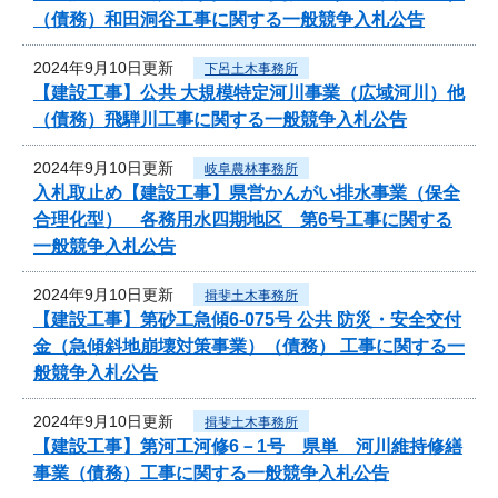
（債務）和田洞谷工事に関する一般競争入札公告
2024年9月10日更新
下呂土木事務所
【建設工事】公共 大規模特定河川事業（広域河川）他
（債務）飛騨川工事に関する一般競争入札公告
2024年9月10日更新
岐阜農林事務所
入札取止め【建設工事】県営かんがい排水事業（保全
合理化型） 各務用水四期地区 第6号工事に関する
一般競争入札公告
2024年9月10日更新
揖斐土木事務所
【建設工事】第砂工急傾6-075号 公共 防災・安全交付
金（急傾斜地崩壊対策事業）（債務） 工事に関する一
般競争入札公告
2024年9月10日更新
揖斐土木事務所
【建設工事】第河工河修6－1号 県単 河川維持修繕
事業（債務）工事に関する一般競争入札公告