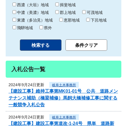
り
西濃（大垣）地域
揖斐地域
中濃（美濃）地域
郡上地域
可茂地域
東濃（多治見）地域
恵那地域
下呂地域
飛騨地域
県外
入札公告一覧
2024年9月24日更新
岐阜土木事務所
【建設工事】維持工事第MK01-01号 公共 道路メン
テナンス補助（橋梁補修）馬飼大橋補修工事に関する
一般競争入札公告
2024年9月24日更新
岐阜土木事務所
【建設工事】建設工事第道改-1-24号 県単 道路新