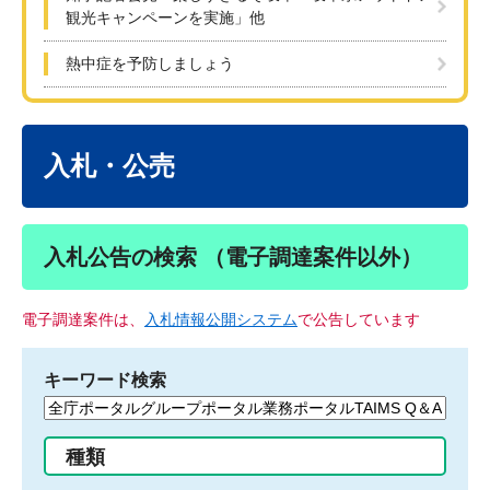
観光キャンペーンを実施」他
熱中症を予防しましょう
本
文
入札・公売
入札公告の検索 （電子調達案件以外）
電子調達案件は、
入札情報公開システム
で公告しています
キーワード検索
検
索
す
種類
る