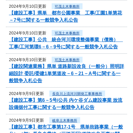
2024年9月10日更新
可茂土木事務所
【建設工事】県単 都市公園事業 工事/工園1単第花
－7号に関する一般競争入札公告
2024年9月10日更新
可茂土木事務所
【建設工事】公共 統合河川環境整備事業（債務）
工事/工河第環6－6－9号に関する一般競争入札公告
2024年9月10日更新
可茂土木事務所
【建設関連業務】県単 道路新設改良（一般分）照明詳
細設計 委託/委建1単第道改－6－21－A号に関する一
般競争入札公告
2024年9月9日更新
長良川上流河川開発工事事務所
【建設工事】第6－5号/公共 内ケ谷ダム建設事業 放流
設備据付工事に関する一般競争入札公告
2024年9月9日更新
岐阜土木事務所
【建設工事】都市工事第17-1号 県単街路事業（一般