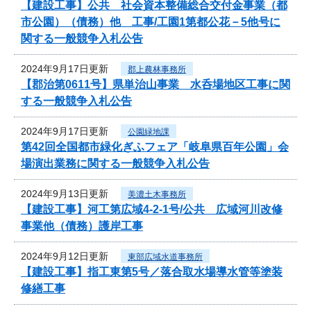
【建設工事】公共 社会資本整備総合交付金事業（都
市公園）（債務）他 工事/工園1第都公花－5他号に
関する一般競争入札公告
2024年9月17日更新
郡上農林事務所
【郡治第0611号】県単治山事業 水呑場地区工事に関
する一般競争入札公告
2024年9月17日更新
公園緑地課
第42回全国都市緑化ぎふフェア「岐阜県百年公園」会
場演出業務に関する一般競争入札公告
2024年9月13日更新
美濃土木事務所
【建設工事】河工第広域4-2-1号/公共 広域河川改修
事業他（債務）護岸工事
2024年9月12日更新
東部広域水道事務所
【建設工事】指工東第5号／落合取水場導水管等塗装
修繕工事