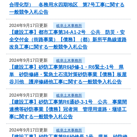
合理化型） 各務用水四期地区 第7号工事に関する
一般競争入札公告
2024年9月17日更新
岐阜土木事務所
【建設工事】都市工事第34-A1-2号 公共 防災・安
全交付金（街路事業）【債務】（都）新所平島線道路
改良工事に関する一般競争入札公告
2024年9月17日更新
岐阜土木事務所
【建設工事】砂防工事第R6砂修-1・R6緊土-1号 県
単 砂防修繕・緊急土石流対策砂防事業【債務】板屋
谷川他 護岸修繕他工事に関する一般競争入札公告
2024年9月17日更新
岐阜土木事務所
【建設工事】砂防工事第R6通砂-3-1号 公共 事業間
連携等砂防事業【債務】冠者洞 管理用道路・堰堤工
事に関する一般競争入札公告
2024年9月17日更新
岐阜土木事務所
【建設工事】砂防工事第R6砂修長-1号 県単 砂防修