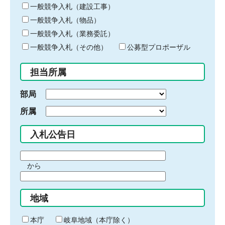
キ
一般競争入札（建設工事）
ー
一般競争入札（物品）
ワ
一般競争入札（業務委託）
ー
ド
一般競争入札（その他）
公募型プロポーザル
を
入
担当所属
力
部局
所属
入札公告日
期
から
間
期
の
間
始
地域
の
ま
終
り
わ
本庁
岐阜地域（本庁除く）