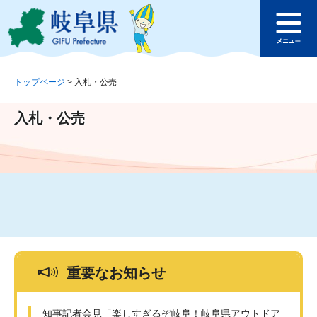
ペ
メ
このページの本文へ
ー
ニ
メ
ジ
ュ
ニ
の
ー
ュ
先
を
ー
頭
飛
トップページ
>
入札・公売
で
ば
す
し
入札・公売
。
て
本
文
へ
重要なお知らせ
知事記者会見「楽しすぎるぞ岐阜！岐阜県アウトドア