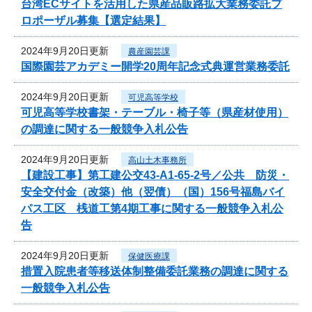
台湾ECサイトを活用した県産品販路拡大業務委託プ
ロポーザル募集【選定結果】
2024年9月20日更新
農産園芸課
国際園芸アカデミー開学20周年記念式典運営業務委託
2024年9月20日更新
可児高等学校
可児高等学校書架・テーブル・椅子等（県産材使用）
の調達に関する一般競争入札公告
2024年9月20日更新
高山土木事務所
【建設工事】第工建公交43-A1-65-2号／公共 防災・
安全交付金（改築）他（翌債）（国）156号福島バイ
パス工区 桟道工第4期工事に関する一般競争入札公
告
2024年9月20日更新
保健医療課
措置入院患者等移送体制整備委託業務の調達に関する
一般競争入札公告