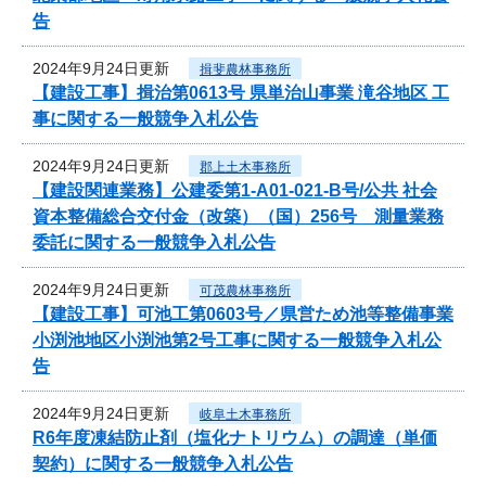
告
2024年9月24日更新
揖斐農林事務所
【建設工事】揖治第0613号 県単治山事業 滝谷地区 工
事に関する一般競争入札公告
2024年9月24日更新
郡上土木事務所
【建設関連業務】公建委第1-A01-021-B号/公共 社会
資本整備総合交付金（改築）（国）256号 測量業務
委託に関する一般競争入札公告
2024年9月24日更新
可茂農林事務所
【建設工事】可池工第0603号／県営ため池等整備事業
小渕池地区小渕池第2号工事に関する一般競争入札公
告
2024年9月24日更新
岐阜土木事務所
R6年度凍結防止剤（塩化ナトリウム）の調達（単価
契約）に関する一般競争入札公告