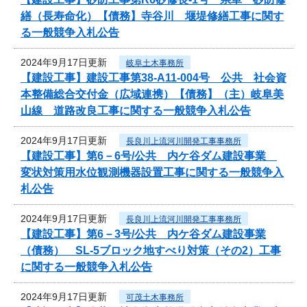
繕（長寿命化）【債務】寺谷川 堰堤修繕工事に関す
る一般競争入札公告
2024年9月17日更新
岐阜土木事務所
【建設工事】建設工事第38-A11-004号 公共 社会資
本整備総合交付金（広域連携）【債務】（主）岐阜美
山線 道路改良工事に関する一般競争入札公告
2024年9月17日更新
長良川上流河川開発工事事務所
【建設工事】第6－6号/公共 内ケ谷ダム建設事業
変状対策用水位観測機器設置工事に関する一般競争入
札公告
2024年9月17日更新
長良川上流河川開発工事事務所
【建設工事】第6－3号/公共 内ケ谷ダム建設事業
（債務） SL-5ブロック地すべり対策（その2）工事
に関する一般競争入札公告
2024年9月17日更新
可茂土木事務所