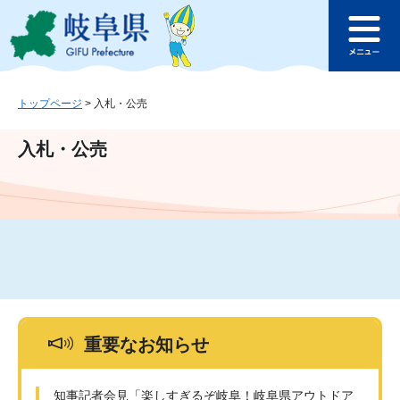
ペ
メ
このページの本文へ
ー
ニ
メ
ジ
ュ
ニ
の
ー
ュ
先
を
ー
頭
飛
トップページ
>
入札・公売
で
ば
す
し
入札・公売
。
て
本
文
へ
重要なお知らせ
知事記者会見「楽しすぎるぞ岐阜！岐阜県アウトドア