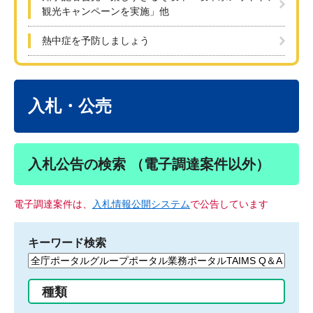
観光キャンペーンを実施」他
熱中症を予防しましょう
本
文
入札・公売
入札公告の検索 （電子調達案件以外）
電子調達案件は、
入札情報公開システム
で公告しています
キーワード検索
検
索
す
種類
る