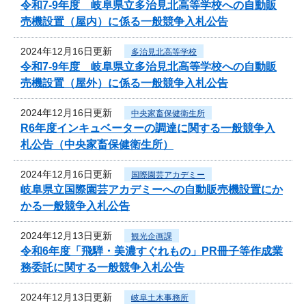
令和7‐9年度 岐阜県立多治見北高等学校への自動販
売機設置（屋内）に係る一般競争入札公告
2024年12月16日更新
多治見北高等学校
令和7‐9年度 岐阜県立多治見北高等学校への自動販
売機設置（屋外）に係る一般競争入札公告
2024年12月16日更新
中央家畜保健衛生所
R6年度インキュベーターの調達に関する一般競争入
札公告（中央家畜保健衛生所）
2024年12月16日更新
国際園芸アカデミー
岐阜県立国際園芸アカデミーへの自動販売機設置にか
かる一般競争入札公告
2024年12月13日更新
観光企画課
令和6年度「飛騨・美濃すぐれもの」PR冊子等作成業
務委託に関する一般競争入札公告
2024年12月13日更新
岐阜土木事務所