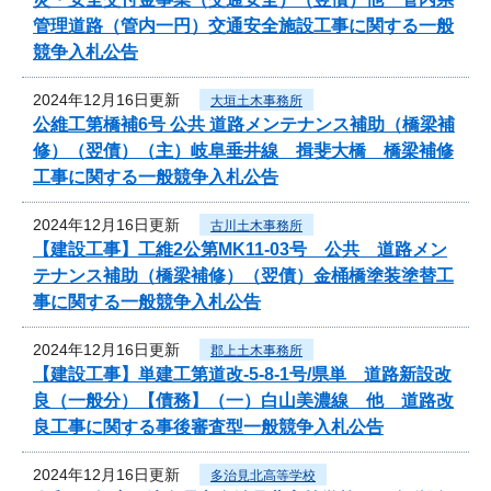
管理道路（管内一円）交通安全施設工事に関する一般
競争入札公告
2024年12月16日更新
大垣土木事務所
公維工第橋補6号 公共 道路メンテナンス補助（橋梁補
修）（翌債）（主）岐阜垂井線 揖斐大橋 橋梁補修
工事に関する一般競争入札公告
2024年12月16日更新
古川土木事務所
【建設工事】工維2公第MK11-03号 公共 道路メン
テナンス補助（橋梁補修）（翌債）金桶橋塗装塗替工
事に関する一般競争入札公告
2024年12月16日更新
郡上土木事務所
【建設工事】単建工第道改-5-8-1号/県単 道路新設改
良（一般分）【債務】（一）白山美濃線 他 道路改
良工事に関する事後審査型一般競争入札公告
2024年12月16日更新
多治見北高等学校