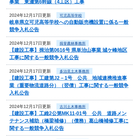
事業 東濃第6幹線（4工区）工事
2024年12月17日更新
可児高等学校
岐阜県立可児高等学校への自動販売機設置に係る一般
競争入札公告
2024年12月17日更新
揖斐農林事務所
【建設工事】揖治第0616号 県単治山事業 城ケ峰地区
工事に関する一般競争入札公告
2024年12月17日更新
多治見土木事務所
【建設工事】工建第J2－1号 公共 地域連携推進事
業（重要物流道路分）（翌債）工事に関する一般競争
入札公告
2024年12月17日更新
古川土木事務所
【建設工事】工維2公第MK11-01号 公共 道路メン
テナンス補助（橋梁補修）（債務）葛山橋補修工事に
関する一般競争入札公告