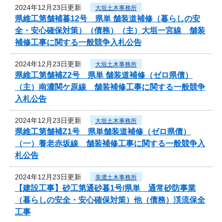
2024年12月23日更新
大垣土木事務所
県維工第舗補暮12号 県単 舗装道補修（暮らしの安
全・安心確保対策）（債務）（主）大垣一宮線 舗装
補修工事に関する一般競争入札公告
2024年12月23日更新
大垣土木事務所
県維工第舗補Z2号 県単 舗装道補修（ゼロ県債）
（主）南濃関ケ原線 舗装補修工事に関する一般競争
入札公告
2024年12月23日更新
大垣土木事務所
県維工第舗補Z1号 県単舗装道補修（ゼロ県債）
（一）養老赤坂線 舗装補修工事に関する一般競争入
札公告
2024年12月23日更新
美濃土木事務所
【建設工事】砂工第通砂暮1号/県単 通常砂防事業
（暮らしの安全・安心確保対策）他（債務）渓流保全
工事