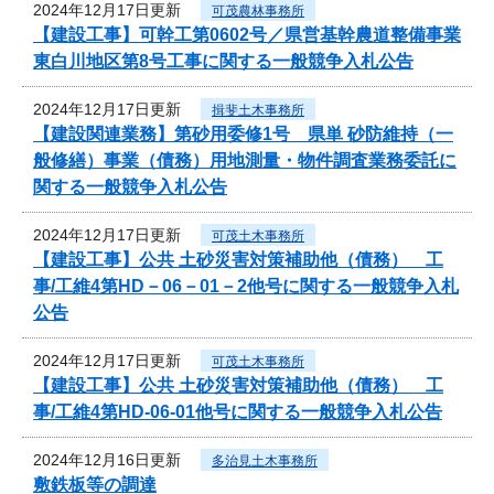
2024年12月17日更新
可茂農林事務所
【建設工事】可幹工第0602号／県営基幹農道整備事業
東白川地区第8号工事に関する一般競争入札公告
2024年12月17日更新
揖斐土木事務所
【建設関連業務】第砂用委修1号 県単 砂防維持（一
般修繕）事業（債務）用地測量・物件調査業務委託に
関する一般競争入札公告
2024年12月17日更新
可茂土木事務所
【建設工事】公共 土砂災害対策補助他（債務） 工
事/工維4第HD－06－01－2他号に関する一般競争入札
公告
2024年12月17日更新
可茂土木事務所
【建設工事】公共 土砂災害対策補助他（債務） 工
事/工維4第HD-06-01他号に関する一般競争入札公告
2024年12月16日更新
多治見土木事務所
敷鉄板等の調達