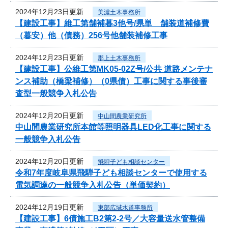
2024年12月23日更新
美濃土木事務所
【建設工事】維工第舗補暮3他号/県単 舗装道補修費
（暮安）他（債務）256号他舗装補修工事
2024年12月23日更新
郡上土木事務所
【建設工事】公維工第MK05-02Z号/公共 道路メンテナ
ンス補助（橋梁補修）（0県債）工事に関する事後審
査型一般競争入札公告
2024年12月20日更新
中山間農業研究所
中山間農業研究所本館等照明器具LED化工事に関する
一般競争入札公告
2024年12月20日更新
飛騨子ども相談センター
令和7年度岐阜県飛騨子ども相談センターで使用する
電気調達の一般競争入札公告（単価契約）
2024年12月19日更新
東部広域水道事務所
【建設工事】6債施工B2第2-2号／大容量送水管整備