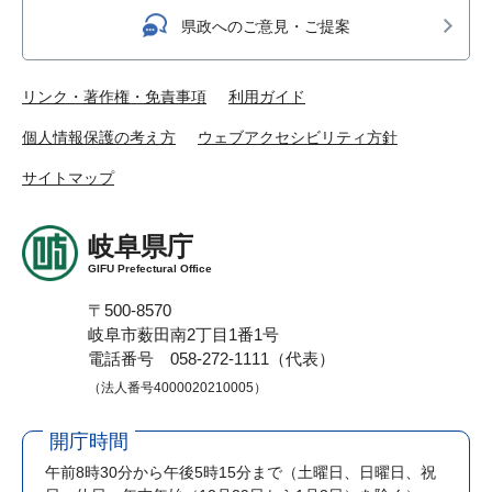
県政へのご意見・ご提案
リンク・著作権・免責事項
利用ガイド
個人情報保護の考え方
ウェブアクセシビリティ方針
サイトマップ
岐阜県庁
GIFU Prefectural Office
〒500-8570
岐阜市薮田南2丁目1番1号
電話番号 058-272-1111（代表）
（法人番号4000020210005）
開庁時間
午前8時30分から午後5時15分まで
（土曜日、日曜日、祝