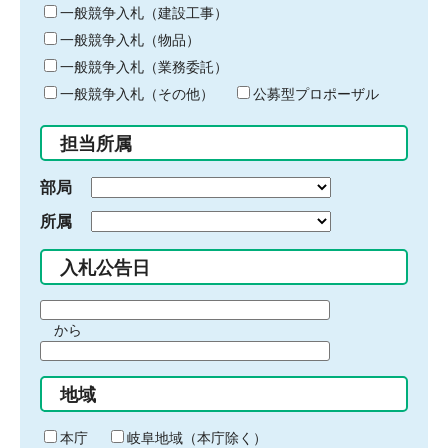
キ
一般競争入札（建設工事）
ー
一般競争入札（物品）
ワ
一般競争入札（業務委託）
ー
ド
一般競争入札（その他）
公募型プロポーザル
を
入
担当所属
力
部局
所属
入札公告日
期
から
間
期
の
間
始
地域
の
ま
終
り
わ
本庁
岐阜地域（本庁除く）