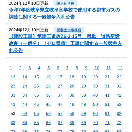
2024年12月10日更新
岐阜盲学校
令和7年度岐阜県立岐阜盲学校で使用する都市ガスの
調達に関する一般競争入札公告
2024年12月10日更新
揖斐土木事務所
【建設工事】第建工道改Z6-3-15号 県単 道路新設
改良（一般分）（ゼロ県債）工事に関する一般競争入
札公告
1
2
3
4
5
6
7
8
9
10
11
12
13
14
15
16
17
18
19
20
21
22
23
24
25
26
27
28
29
30
31
32
33
34
35
36
37
38
39
40
41
42
43
44
45
46
47
48
49
50
51
52
53
54
55
56
57
58
59
60
61
62
63
64
65
66
67
68
69
70
71
72
73
74
75
76
77
78
79
80
81
82