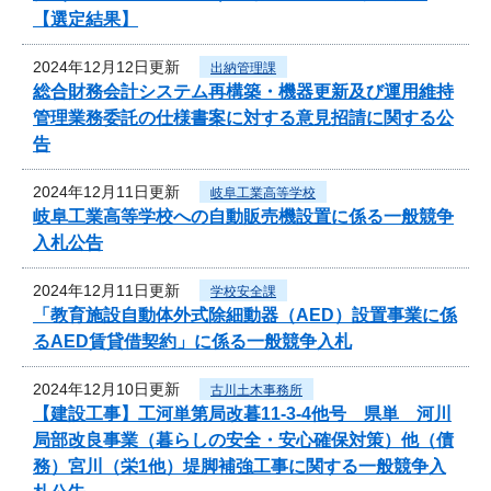
【選定結果】
2024年12月12日更新
出納管理課
総合財務会計システム再構築・機器更新及び運用維持
管理業務委託の仕様書案に対する意見招請に関する公
告
2024年12月11日更新
岐阜工業高等学校
岐阜工業高等学校への自動販売機設置に係る一般競争
入札公告
2024年12月11日更新
学校安全課
「教育施設自動体外式除細動器（AED）設置事業に係
るAED賃貸借契約」に係る一般競争入札
2024年12月10日更新
古川土木事務所
【建設工事】工河単第局改暮11-3-4他号 県単 河川
局部改良事業（暮らしの安全・安心確保対策）他（債
務）宮川（栄1他）堤脚補強工事に関する一般競争入