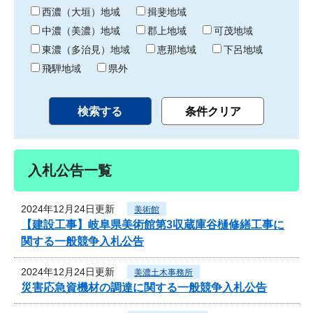
り
西濃（大垣）地域
揖斐地域
中濃（美濃）地域
郡上地域
可茂地域
東濃（多治見）地域
恵那地域
下呂地域
飛騨地域
県外
入札公告一覧
2024年12月24日更新
美術館
【建設工事】岐阜県美術館第3収蔵庫谷樋修繕工事に
関する一般競争入札公告
2024年12月24日更新
美濃土木事務所
災害応急資機材の調達に関する一般競争入札公告