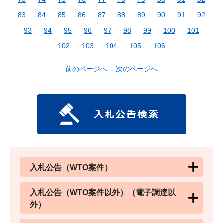
83
84
85
86
87
88
89
90
91
92
93
94
95
96
97
98
99
100
101
102
103
104
105
106
前のページへ
次のページへ
入札公告（WTO案件）
入札公告（WTO案件以外）（電子調達以
外）