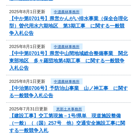
2025年8月1日更新
中濃農林事務所
【中か第0701号】県営かんがい排水事業（保全合理化
型）曽代用水六期地区 第3期工事 に関する一般競
争入札公告
2025年8月1日更新
中濃農林事務所
【中中第0701号】県営中山間地域総合整備事業 関北
東部地区 多々羅団地第4期工事 に関する一般競争
入札公告
2025年8月1日更新
中濃農林事務所
【中治第0706号】予防治山事業 山ノ神工事 に関す
る一般競争入札公告
2025年7月31日更新
恵那土木事務所
【建設工事】交工第現施－1号/県単 現道施設整備
（一般）（（国）257号 他）交通安全施設工事に関
する一般競争入札