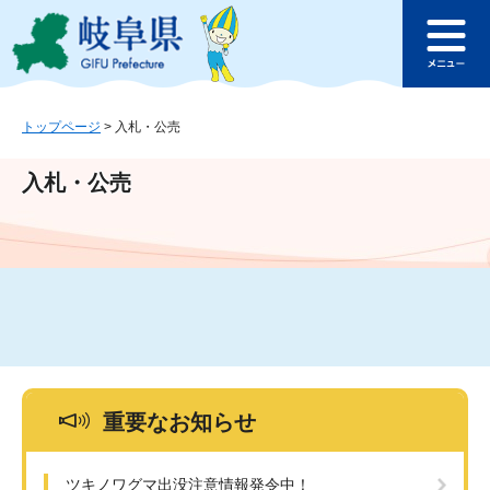
ペ
メ
このページの本文へ
ー
ニ
メ
ジ
ュ
ニ
の
ー
ュ
先
を
ー
頭
飛
トップページ
>
入札・公売
で
ば
す
し
入札・公売
。
て
本
文
へ
重要なお知らせ
ツキノワグマ出没注意情報発令中！