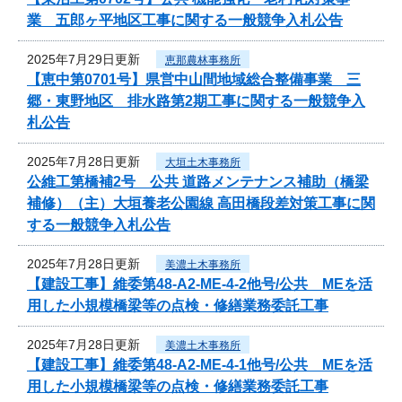
業 五郎ヶ平地区工事に関する一般競争入札公告
2025年7月29日更新
恵那農林事務所
【恵中第0701号】県営中山間地域総合整備事業 三
郷・東野地区 排水路第2期工事に関する一般競争入
札公告
2025年7月28日更新
大垣土木事務所
公維工第橋補2号 公共 道路メンテナンス補助（橋梁
補修）（主）大垣養老公園線 高田橋段差対策工事に関
する一般競争入札公告
2025年7月28日更新
美濃土木事務所
【建設工事】維委第48-A2-ME-4-2他号/公共 MEを活
用した小規模橋梁等の点検・修繕業務委託工事
2025年7月28日更新
美濃土木事務所
【建設工事】維委第48-A2-ME-4-1他号/公共 MEを活
用した小規模橋梁等の点検・修繕業務委託工事