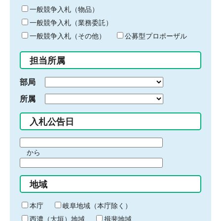
ー
一般競争入札（物品）
ワ
一般競争入札（業務委託）
ー
ド
一般競争入札（その他）
公募型プロポーザル
を
入
担当所属
力
部局
所属
入札公告日
期
から
間
期
の
間
始
地域
の
ま
終
り
わ
本庁
岐阜地域（本庁除く）
り
西濃（大垣）地域
揖斐地域