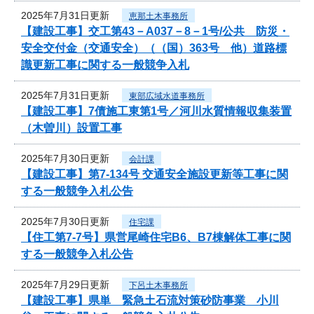
2025年7月31日更新
恵那土木事務所
【建設工事】交工第43－A037－8－1号/公共 防災・
安全交付金（交通安全）（（国）363号 他）道路標
識更新工事に関する一般競争入札
2025年7月31日更新
東部広域水道事務所
【建設工事】7債施工東第1号／河川水質情報収集装置
（木曽川）設置工事
2025年7月30日更新
会計課
【建設工事】第7-134号 交通安全施設更新等工事に関
する一般競争入札公告
2025年7月30日更新
住宅課
【住工第7-7号】県営尾崎住宅B6、B7棟解体工事に関
する一般競争入札公告
2025年7月29日更新
下呂土木事務所
【建設工事】県単 緊急土石流対策砂防事業 小川