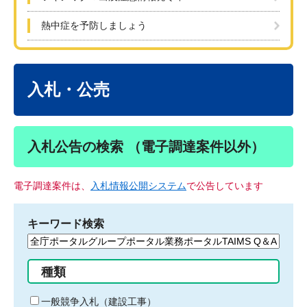
熱中症を予防しましょう
本
文
入札・公売
入札公告の検索 （電子調達案件以外）
電子調達案件は、
入札情報公開システム
で公告しています
キーワード検索
検
索
す
種類
る
キ
一般競争入札（建設工事）