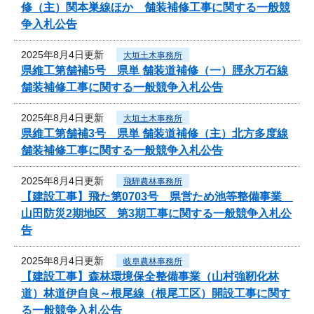
修（主）関本巣線ほか 舗装補修工事に関する一般競
争入札公告
2025年8月4日更新
大垣土木事務所
県維工第舗補5号 県単 舗装道補修（一）脛永万石線
舗装補修工事に関する一般競争入札公告
2025年8月4日更新
大垣土木事務所
県維工第舗補3号 県単 舗装道補修（主）北方多度線
舗装補修工事に関する一般競争入札公告
2025年8月4日更新
飛騨農林事務所
【建設工事】飛た第0703号 県営ため池等整備事業
山田防災2期地区 第3期工事に関する一般競争入札公
告
2025年8月4日更新
岐阜農林事務所
【建設工事】森林環境保全整備事業（山村強靭化林
道）林道伊自良～根尾線（根尾工区）開設工事に関す
る一般競争入札公告