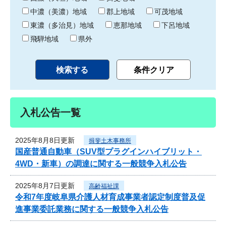
中濃（美濃）地域
郡上地域
可茂地域
東濃（多治見）地域
恵那地域
下呂地域
飛騨地域
県外
入札公告一覧
2025年8月8日更新
揖斐土木事務所
国産普通自動車（SUV型プラグインハイブリット・
4WD・新車）の調達に関する一般競争入札公告
2025年8月7日更新
高齢福祉課
令和7年度岐阜県介護人材育成事業者認定制度普及促
進事業委託業務に関する一般競争入札公告