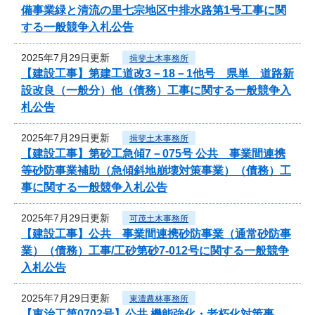
備事業緑と清流の里七宗地区中排水路第1号工事に関
する一般競争入札公告
2025年7月29日更新
揖斐土木事務所
【建設工事】第建工道改3－18－1他号 県単 道路新
設改良（一般分）他（債務）工事に関する一般競争入
札公告
2025年7月29日更新
揖斐土木事務所
【建設工事】第砂工急傾7－075号 公共 事業間連携
等砂防事業補助（急傾斜地崩壊対策事業）（債務）工
事に関する一般競争入札公告
2025年7月29日更新
可茂土木事務所
【建設工事】公共 事業間連携砂防事業（通常砂防事
業）（債務）工事/工砂第砂7-012号に関する一般競争
入札公告
2025年7月29日更新
東濃農林事務所
【東治工第0702号】公共 機能強化・老朽化対策事