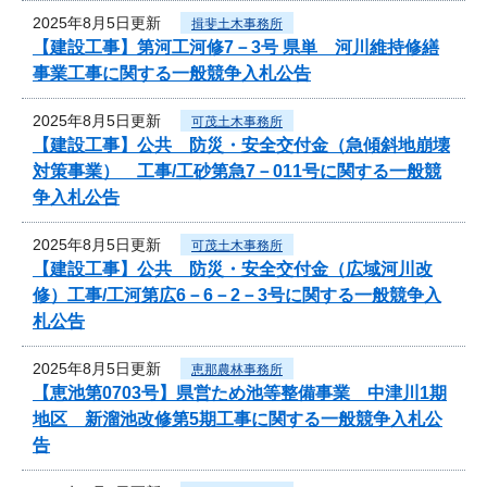
2025年8月5日更新
揖斐土木事務所
【建設工事】第河工河修7－3号 県単 河川維持修繕
事業工事に関する一般競争入札公告
2025年8月5日更新
可茂土木事務所
【建設工事】公共 防災・安全交付金（急傾斜地崩壊
対策事業） 工事/工砂第急7－011号に関する一般競
争入札公告
2025年8月5日更新
可茂土木事務所
【建設工事】公共 防災・安全交付金（広域河川改
修）工事/工河第広6－6－2－3号に関する一般競争入
札公告
2025年8月5日更新
恵那農林事務所
【恵池第0703号】県営ため池等整備事業 中津川1期
地区 新溜池改修第5期工事に関する一般競争入札公
告