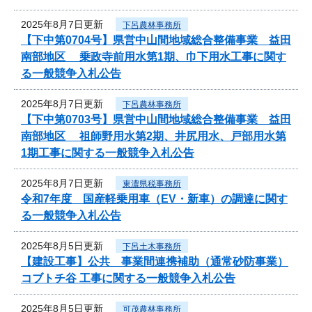
2025年8月7日更新
下呂農林事務所
【下中第0704号】県営中山間地域総合整備事業 益田
南部地区 乗政寺前用水第1期、巾下用水工事に関す
る一般競争入札公告
2025年8月7日更新
下呂農林事務所
【下中第0703号】県営中山間地域総合整備事業 益田
南部地区 祖師野用水第2期、井尻用水、戸部用水第
1期工事に関する一般競争入札公告
2025年8月7日更新
東濃県税事務所
令和7年度 国産軽乗用車（EV・新車）の調達に関す
る一般競争入札公告
2025年8月5日更新
下呂土木事務所
【建設工事】公共 事業間連携補助（通常砂防事業）
コブトチ谷 工事に関する一般競争入札公告
2025年8月5日更新
可茂農林事務所