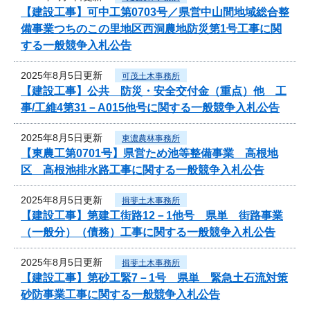
【建設工事】可中工第0703号／県営中山間地域総合整
備事業つちのこの里地区西洞農地防災第1号工事に関
する一般競争入札公告
2025年8月5日更新
可茂土木事務所
【建設工事】公共 防災・安全交付金（重点）他 工
事/工維4第31－A015他号に関する一般競争入札公告
2025年8月5日更新
東濃農林事務所
【東農工第0701号】県営ため池等整備事業 高根地
区 高根池排水路工事に関する一般競争入札公告
2025年8月5日更新
揖斐土木事務所
【建設工事】第建工街路12－1他号 県単 街路事業
（一般分）（債務）工事に関する一般競争入札公告
2025年8月5日更新
揖斐土木事務所
【建設工事】第砂工緊7－1号 県単 緊急土石流対策
砂防事業工事に関する一般競争入札公告