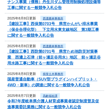
ナンス事業（債務）丹生川ダム管理用制御処理設備等
工事に関する一般競争入札公告
2025年8月8日更新
西濃農林事務所
【建設工事】西保第0703号 県営かんがい排水事業
（保全合理化型） 下立用水東支線地区 第3期工事
に関する一般競争入札公告
2025年8月8日更新
西濃農林事務所
【建設工事】西防第0701号 県営ため池防災対策事
業 西濃上石津（前ヶ瀬足谷用水）地区 前ヶ瀬足谷
用水路工事に関する一般競争入札公告
2025年8月8日更新
揖斐土木事務所
国産普通自動車（SUV型プラグインハイブリット・
4WD・新車）の調達に関する一般競争入札公告
2025年8月7日更新
高齢福祉課
令和7年度岐阜県介護人材育成事業者認定制度普及促
進事業委託業務に関する一般競争入札公告