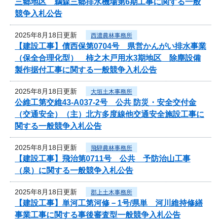
三郷地区 鵜森三郷排水機場第6期工事に関する一般
競争入札公告
2025年8月18日更新
西濃農林事務所
【建設工事】債西保第0704号 県営かんがい排水事業
（保全合理化型） 柿之木戸用水3期地区 除塵設備
製作据付工事に関する一般競争入札公告
2025年8月18日更新
大垣土木事務所
公維工第交維43-A037-2号 公共 防災・安全交付金
（交通安全）（主）北方多度線他交通安全施設工事に
関する一般競争入札公告
2025年8月18日更新
飛騨農林事務所
【建設工事】飛治第0711号 公共 予防治山工事
（泉）に関する一般競争入札公告
2025年8月18日更新
郡上土木事務所
【建設工事】単河工第河修－1号/県単 河川維持修繕
事業工事に関する事後審査型一般競争入札公告