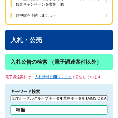
観光キャンペーンを実施」他
熱中症を予防しましょう
本
文
入札・公売
入札公告の検索 （電子調達案件以外）
電子調達案件は、
入札情報公開システム
で公告しています
キーワード検索
検
索
す
種類
る