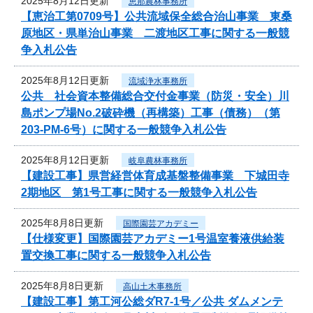
2025年8月12日更新
恵那農林事務所
【恵治工第0709号】公共流域保全総合治山事業 東桑
原地区・県単治山事業 二渡地区工事に関する一般競
争入札公告
2025年8月12日更新
流域浄水事務所
公共 社会資本整備総合交付金事業（防災・安全）川
島ポンプ場No.2破砕機（再構築）工事（債務）（第
203-PM-6号）に関する一般競争入札公告
2025年8月12日更新
岐阜農林事務所
【建設工事】県営経営体育成基盤整備事業 下城田寺
2期地区 第1号工事に関する一般競争入札公告
2025年8月8日更新
国際園芸アカデミー
【仕様変更】国際園芸アカデミー1号温室養液供給装
置交換工事に関する一般競争入札公告
2025年8月8日更新
高山土木事務所
【建設工事】第工河公総ダR7-1号／公共 ダムメンテ