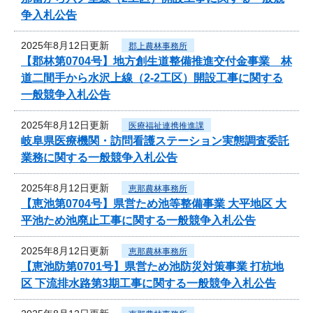
争入札公告
2025年8月12日更新
郡上農林事務所
【郡林第0704号】地方創生道整備推進交付金事業 林
道二間手から水沢上線（2-2工区）開設工事に関する
一般競争入札公告
2025年8月12日更新
医療福祉連携推進課
岐阜県医療機関・訪問看護ステーション実態調査委託
業務に関する一般競争入札公告
2025年8月12日更新
恵那農林事務所
【恵池第0704号】県営ため池等整備事業 大平地区 大
平池ため池廃止工事に関する一般競争入札公告
2025年8月12日更新
恵那農林事務所
【恵池防第0701号】県営ため池防災対策事業 打杭地
区 下流排水路第3期工事に関する一般競争入札公告