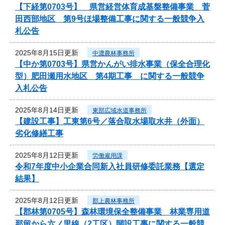
【下経第0703号】 県営経営体育成基盤整備事業 菅
田西部地区 第9号ほ場整備工事に関する一般競争入
札公告
2025年8月15日更新
中濃農林事務所
【中か第0703号】県営かんがい排水事業（保全合理化
型）肥田瀬用水地区 第4期工事 に関する一般競争
入札公告
2025年8月14日更新
東部広域水道事務所
【建設工事】工東第6号／落合取水場取水井（外面）
劣化修繕工事
2025年8月12日更新
労働雇用課
令和7年度中小企業合同新入社員研修委託業務【選定
結果】
2025年8月12日更新
郡上農林事務所
【郡林第0705号】森林環境保全整備事業 林業専用道
那留から六ノ里線（2工区）開設工事に関する一般競