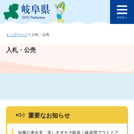
ペ
メ
このページの本文へ
ー
ニ
メ
ジ
ュ
ニ
の
ー
ュ
先
を
ー
頭
飛
トップページ
>
入札・公売
で
ば
す
し
入札・公売
。
て
本
文
へ
重要なお知らせ
知事記者会見「楽しすぎるぞ岐阜！岐阜県アウトドア