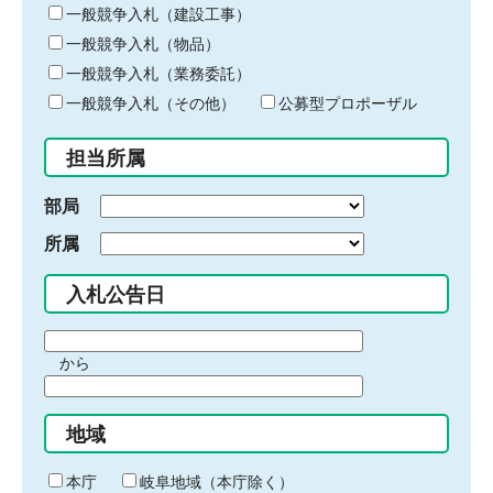
キ
一般競争入札（建設工事）
ー
一般競争入札（物品）
ワ
一般競争入札（業務委託）
ー
ド
一般競争入札（その他）
公募型プロポーザル
を
入
担当所属
力
部局
所属
入札公告日
期
から
間
期
の
間
始
地域
の
ま
終
り
わ
本庁
岐阜地域（本庁除く）