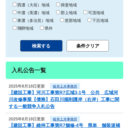
り
西濃（大垣）地域
揖斐地域
中濃（美濃）地域
郡上地域
可茂地域
東濃（多治見）地域
恵那地域
下呂地域
飛騨地域
県外
入札公告一覧
2025年8月18日更新
岐阜土木事務所
【建設工事】河川工事第R7広域3-1号 公共 広域河
川改修事業【債務】石田川掘削護岸（右岸）工事に関
する一般競争入札公告
2025年8月18日更新
岐阜土木事務所
【建設工事】維持工事第R7舗修-4号 県単 舗装道補