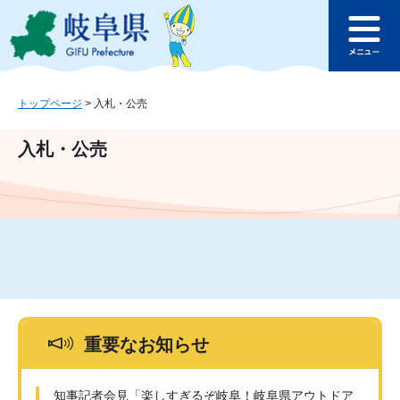
ペ
メ
このページの本文へ
ー
ニ
メ
ジ
ュ
ニ
の
ー
ュ
先
を
ー
頭
飛
トップページ
>
入札・公売
で
ば
す
し
入札・公売
。
て
本
文
へ
重要なお知らせ
知事記者会見「楽しすぎるぞ岐阜！岐阜県アウトドア