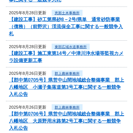
2025年8月28日更新
恵那土木事務所
【建設工事】砂工第県砂8－2号/県単 通常砂防事業
（債務）（前野沢）渓流保全工事に関する一般競争入
札
2025年8月28日更新
東部広域水道事務所
【建設工事】施工東第14号／中津川浄水場等監視カメ
ラ設備更新工事
2025年8月26日更新
郡上農林事務所
【郡中第0705号】県営中山間地域総合整備事業 郡上
八幡地区 小瀬子集落道第3号工事に関する一般競争
入札公告
2025年8月26日更新
郡上農林事務所
【郡中第0706号】県営中山間地域総合整備事業 郡上
八幡地区 大原野用水路第2号工事に関する一般競争
入札公告