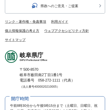
県政へのご意見・ご提案
リンク・著作権・免責事項
利用ガイド
個人情報保護の考え方
ウェブアクセシビリティ方針
サイトマップ
岐阜県庁
GIFU Prefectural Office
〒500-8570
岐阜市薮田南2丁目1番1号
電話番号 058-272-1111（代表）
（法人番号4000020210005）
開庁時間
午前8時30分から午後5時15分まで
（土曜日、日曜日、祝