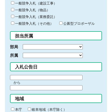
キ
一般競争入札（建設工事）
ー
一般競争入札（物品）
ワ
一般競争入札（業務委託）
ー
ド
一般競争入札（その他）
公募型プロポーザル
を
入
担当所属
力
部局
所属
入札公告日
期
から
間
期
の
間
始
地域
の
ま
終
り
わ
本庁
岐阜地域（本庁除く）