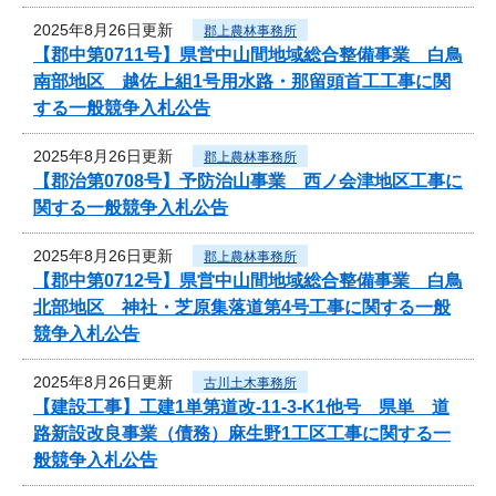
2025年8月26日更新
郡上農林事務所
【郡中第0711号】県営中山間地域総合整備事業 白鳥
南部地区 越佐上組1号用水路・那留頭首工工事に関
する一般競争入札公告
2025年8月26日更新
郡上農林事務所
【郡治第0708号】予防治山事業 西ノ会津地区工事に
関する一般競争入札公告
2025年8月26日更新
郡上農林事務所
【郡中第0712号】県営中山間地域総合整備事業 白鳥
北部地区 神社・芝原集落道第4号工事に関する一般
競争入札公告
2025年8月26日更新
古川土木事務所
【建設工事】工建1単第道改-11-3-K1他号 県単 道
路新設改良事業（債務）麻生野1工区工事に関する一
般競争入札公告