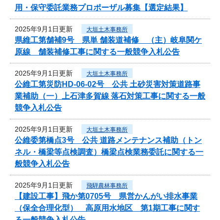
用・保守委託業務プロポーザル募集【選定結果】
2025年9月1日更新
大垣土木事務所
県維工第舗補9号 県単 舗装道補修 （主）岐阜関ケ
原線 舗装補修工事に関する一般競争入札公告
2025年9月1日更新
大垣土木事務所
公維工第災防HD-06-02号 公共 土砂災害対策道路事
業補助（一）上石津多賀線 落石対策工事に関する一般
競争入札公告
2025年9月1日更新
大垣土木事務所
公維委第橋点3号 公共 道路メンテナンス補助（トン
ネル・橋梁等点検調査）橋梁点検業務委託に関する一
般競争入札公告
2025年9月1日更新
飛騨農林事務所
【建設工事】飛か第0705号 県営かんがい排水事業
（保全合理化型） 高原用水地区 第1期工事に関す
る一般競争入札公告