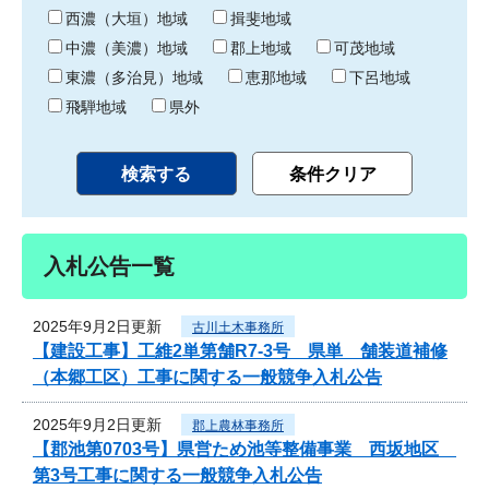
り
西濃（大垣）地域
揖斐地域
中濃（美濃）地域
郡上地域
可茂地域
東濃（多治見）地域
恵那地域
下呂地域
飛騨地域
県外
入札公告一覧
2025年9月2日更新
古川土木事務所
【建設工事】工維2単第舗R7-3号 県単 舗装道補修
（本郷工区）工事に関する一般競争入札公告
2025年9月2日更新
郡上農林事務所
【郡池第0703号】県営ため池等整備事業 西坂地区
第3号工事に関する一般競争入札公告