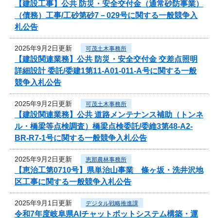
【建設工事】公共 防災・安全交付金（通常砂防事業）
（債務）工事/工砂第砂7－029号に関する一般競争入
札公告
2025年9月2日更新
可茂土木事務所
【建設関連業務】公共 防災・安全交付金 交差点照明
詳細設計 委託/委建1第11-A01-011-A号に関する一般
競争入札公告
2025年9月2日更新
可茂土木事務所
【建設関連業務】公共 道路メンテナンス補助（トンネ
ル・橋梁等点検調査）橋梁点検委託/委維3第48-A2-
BR-R7-1号に関する一般競争入札公告
2025年9月2日更新
恵那農林事務所
【恵治工第0710号】県単治山事業 條ヶ坂・洗井沢地
区工事に関する一般競争入札公告
2025年9月1日更新
デジタル戦略推進課
令和7年度岐阜県AIチャットボットシステム構築・運