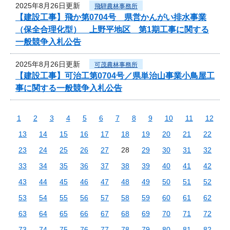
2025年8月26日更新
飛騨農林事務所
【建設工事】飛か第0704号 県営かんがい排水事業
（保全合理化型） 上野平地区 第1期工事に関する
一般競争入札公告
2025年8月26日更新
可茂農林事務所
【建設工事】可治工第0704号／県単治山事業小鳥屋工
事に関する一般競争入札公告
1
2
3
4
5
6
7
8
9
10
11
12
13
14
15
16
17
18
19
20
21
22
23
24
25
26
27
28
29
30
31
32
33
34
35
36
37
38
39
40
41
42
43
44
45
46
47
48
49
50
51
52
53
54
55
56
57
58
59
60
61
62
63
64
65
66
67
68
69
70
71
72
73
74
75
76
77
78
79
80
81
82