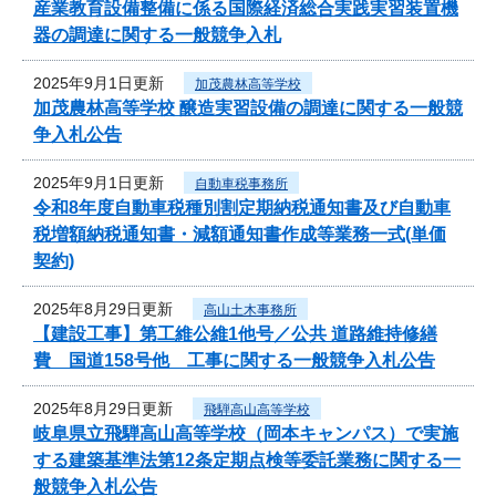
産業教育設備整備に係る国際経済総合実践実習装置機
器の調達に関する一般競争入札
2025年9月1日更新
加茂農林高等学校
加茂農林高等学校 醸造実習設備の調達に関する一般競
争入札公告
2025年9月1日更新
自動車税事務所
令和8年度自動車税種別割定期納税通知書及び自動車
税増額納税通知書・減額通知書作成等業務一式(単価
契約)
2025年8月29日更新
高山土木事務所
【建設工事】第工維公維1他号／公共 道路維持修繕
費 国道158号他 工事に関する一般競争入札公告
2025年8月29日更新
飛騨高山高等学校
岐阜県立飛騨高山高等学校（岡本キャンパス）で実施
する建築基準法第12条定期点検等委託業務に関する一
般競争入札公告