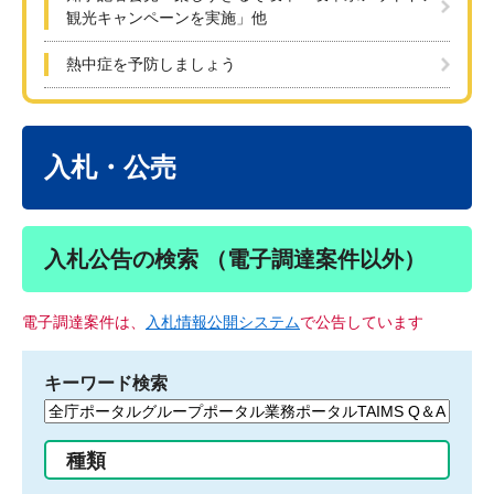
観光キャンペーンを実施」他
熱中症を予防しましょう
本
文
入札・公売
入札公告の検索 （電子調達案件以外）
電子調達案件は、
入札情報公開システム
で公告しています
キーワード検索
検
索
す
種類
る