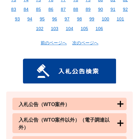
83
84
85
86
87
88
89
90
91
92
93
94
95
96
97
98
99
100
101
102
103
104
105
106
前のページへ
次のページへ
入札公告（WTO案件）
入札公告（WTO案件以外）（電子調達以
外）