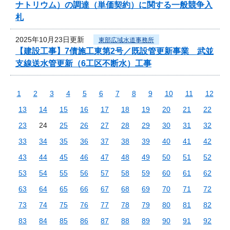
ナトリウム）の調達（単価契約）に関する一般競争入
札
2025年10月23日更新
東部広域水道事務所
【建設工事】7債施工東第2号／既設管更新事業 武並
支線送水管更新（6工区不断水）工事
1
2
3
4
5
6
7
8
9
10
11
12
13
14
15
16
17
18
19
20
21
22
23
24
25
26
27
28
29
30
31
32
33
34
35
36
37
38
39
40
41
42
43
44
45
46
47
48
49
50
51
52
53
54
55
56
57
58
59
60
61
62
63
64
65
66
67
68
69
70
71
72
73
74
75
76
77
78
79
80
81
82
83
84
85
86
87
88
89
90
91
92