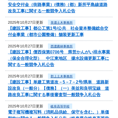
安全交付金（街路事業）(債務)（都）新所平島線道路
改良工事に関する一般競争入札公告
2025年10月27日更新
美濃土木事務所
【建設工事】都公工第1号/公共 社会資本整備総合交
付金事業（都市公園整備）舗装更新工事
2025年10月27日更新
西濃農林事務所
【建設工事】債西保第0706号 県営かんがい排水事業
（保全合理化型） 中江東地区 揚水設備更新工事に
関する一般競争入札公告
2025年10月27日更新
郡上土木事務所
【建設工事】単建工第道改－5－7－2号/県単 道路新
設改良（一般分）【債務】（一）美並和良明宝線 道
路改良工事に関する事後審査型一般競争入札公告
2025年10月27日更新
岐阜高等学校
電子複写機複写料（消耗品供給、保守を含む。）単価