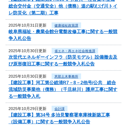
総合交付金（交通安全）他（債務）道の駅むげ川トイ
レ防災化（第二期）工事
2025年10月31日更新
健康福祉政策課
岐阜県福祉・農業会館分電盤改修工事に関する一般競
争入札公告
2025年10月30日更新
省エネ・再エネ社会推進課
次世代エネルギーインフラ（防災モデル）設備撤去及
び原形復旧工事に関する一般競争入札公告
2025年10月30日更新
恵那土木事務所
【建設工事】河工第公総清R7－8－2他号/公共 総合
流域防災事業他（債務）（千旦林川）護岸工事に関す
る一般競争入札
2025年10月29日更新
会計課
【建設工事】第34号 多治見警察署車庫棟新築工事
（設備工事）に関する一般競争入札公告