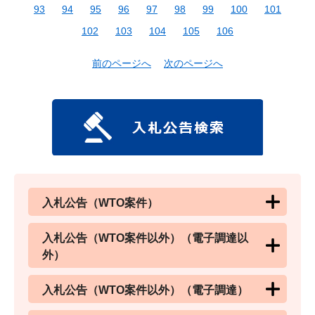
93
94
95
96
97
98
99
100
101
102
103
104
105
106
前のページへ
次のページへ
入札公告（WTO案件）
入札公告（WTO案件以外）（電子調達以
外）
入札公告（WTO案件以外）（電子調達）