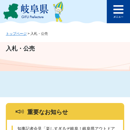
ペ
メ
このページの本文へ
ー
ニ
メ
ジ
ュ
ニ
の
ー
ュ
先
を
ー
頭
飛
トップページ
>
入札・公売
で
ば
す
し
入札・公売
。
て
本
文
へ
重要なお知らせ
知事記者会見「楽しすぎるぞ岐阜！岐阜県アウトドア