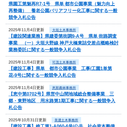
県園工第魅再R7-1号 県単 都市公園事業（魅力向上
再整備） 養老公園バリアフリー化工事に関する一般
競争入札公告
2025年11月4日更新
大垣土木事務所
【建設関連業務】県建委第街調9-A号 県単 街路調査
事業 （一）大垣大野線 神戸大橋東詰交差点概略検討
業務委託に関する一般競争入札公告
2025年11月4日更新
可茂土木事務所
【建設工事】県単 都市公園事業 工事/工園1単第
花-9号に関する一般競争入札公告
2025年11月4日更新
恵那農林事務所
【恵中第0702号】県営中山間地域総合整備事業 三
郷・東野地区 用水路第1期工事に関する一般競争入
札公告
2025年10月31日更新
美濃土木事務所
【建設工事】維工第1-A060-6号/公共 社会資本整備