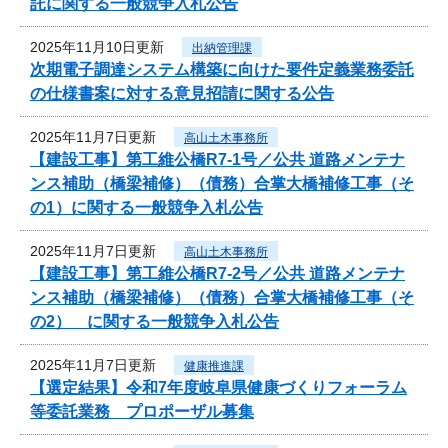
託に関する一般競争入札公告
2025年11月10日更新
出納管理課
次期電子調達システム構築に向けた要件定義業務委託
の仕様書案に対する意見招請に関する公告
2025年11月7日更新
高山土木事務所
【建設工事】第工維公橋R7-1号／公共 道路メンテナ
ンス補助（橋梁補修）（債務）合掌大橋補修工事（そ
の1）に関する一般競争入札公告
2025年11月7日更新
高山土木事務所
【建設工事】第工維公橋R7-2号／公共 道路メンテナ
ンス補助（橋梁補修）（債務）合掌大橋補修工事（そ
の2） に関する一般競争入札公告
2025年11月7日更新
健康推進課
【選定結果】令和7年度岐阜県健康づくりフォーラム
等委託業務 プロポーザル募集