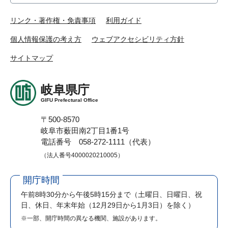
リンク・著作権・免責事項
利用ガイド
個人情報保護の考え方
ウェブアクセシビリティ方針
サイトマップ
岐阜県庁
GIFU Prefectural Office
〒500-8570
岐阜市薮田南2丁目1番1号
電話番号 058-272-1111（代表）
（法人番号4000020210005）
開庁時間
午前8時30分から午後5時15分まで
（土曜日、日曜日、祝
日、休日、年末年始（12月29日から1月3日）を除く）
※一部、開庁時間の異なる機関、施設があります。