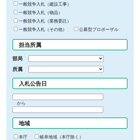
キ
一般競争入札（建設工事）
ー
一般競争入札（物品）
ワ
一般競争入札（業務委託）
ー
ド
一般競争入札（その他）
公募型プロポーザル
を
入
担当所属
力
部局
所属
入札公告日
期
から
間
期
の
間
始
地域
の
ま
終
り
わ
本庁
岐阜地域（本庁除く）