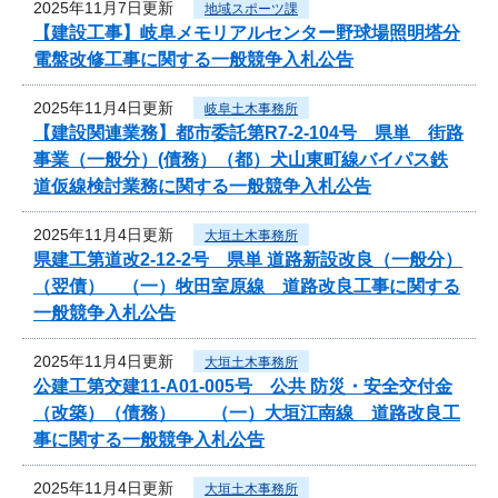
2025年11月7日更新
地域スポーツ課
【建設工事】岐阜メモリアルセンター野球場照明塔分
電盤改修工事に関する一般競争入札公告
2025年11月4日更新
岐阜土木事務所
【建設関連業務】都市委託第R7-2-104号 県単 街路
事業（一般分）(債務）（都）犬山東町線バイパス鉄
道仮線検討業務に関する一般競争入札公告
2025年11月4日更新
大垣土木事務所
県建工第道改2-12-2号 県単 道路新設改良（一般分）
（翌債） （一）牧田室原線 道路改良工事に関する
一般競争入札公告
2025年11月4日更新
大垣土木事務所
公建工第交建11-A01-005号 公共 防災・安全交付金
（改築）（債務） （一）大垣江南線 道路改良工
事に関する一般競争入札公告
2025年11月4日更新
大垣土木事務所