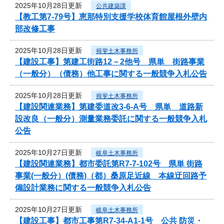
2025年10月28日更新
公共建築課
【教工第7-79号】恵那特別支援学校体育館屋根外壁内
部改修工事
2025年10月28日更新
揖斐土木事務所
【建設工事】第建工街路12－2他号 県単 街路事業
（一般分）（債務）他工事に関する一般競争入札公告
2025年10月28日更新
揖斐土木事務所
【建設関連業務】第建委道改3-6-A号 県単 道路新
設改良（一般分）測量業務委託に関する一般競争入札
公告
2025年10月27日更新
岐阜土木事務所
【建設関連業務】都市委託第R7-7-102号 県単 街路
事業(一般分）(債務)（都）桑原足近線 本線迂回路予
備設計業務に関する一般競争入札公告
2025年10月27日更新
岐阜土木事務所
【建設工事】都市工事第R7-34-A1-1号 公共 防災・