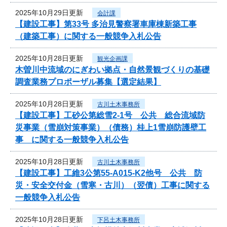
2025年10月29日更新
会計課
【建設工事】第33号 多治見警察署車庫棟新築工事
（建築工事）に関する一般競争入札公告
2025年10月28日更新
観光企画課
木曽川中流域のにぎわい拠点・自然景観づくりの基礎
調査業務プロポーザル募集【選定結果】
2025年10月28日更新
古川土木事務所
【建設工事】工砂公第総雪2-1号 公共 総合流域防
災事業（雪崩対策事業）（債務）桂上1雪崩防護壁工
事 に関する一般競争入札公告
2025年10月28日更新
古川土木事務所
【建設工事】工維3公第55-A015-K2他号 公共 防
災・安全交付金（雪寒・古川）（翌債）工事に関する
一般競争入札公告
2025年10月28日更新
下呂土木事務所