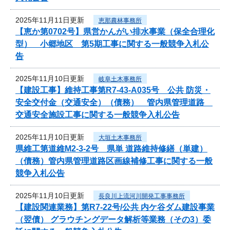
2025年11月11日更新
恵那農林事務所
【恵か第0702号】県営かんがい排水事業（保全合理化
型） 小郷地区 第5期工事に関する一般競争入札公
告
2025年11月10日更新
岐阜土木事務所
【建設工事】維持工事第R7-43-A035号 公共 防災・
安全交付金（交通安全）（債務） 管内県管理道路
交通安全施設工事に関する一般競争入札公告
2025年11月10日更新
大垣土木事務所
県維工第道維M2-3-2号 県単 道路維持修繕（単建）
（債務）管内県管理道路区画線補修工事に関する一般
競争入札公告
2025年11月10日更新
長良川上流河川開発工事事務所
【建設関連業務】第R7-22号/公共 内ケ谷ダム建設事業
（翌債） グラウチングデータ解析等業務（その3）委