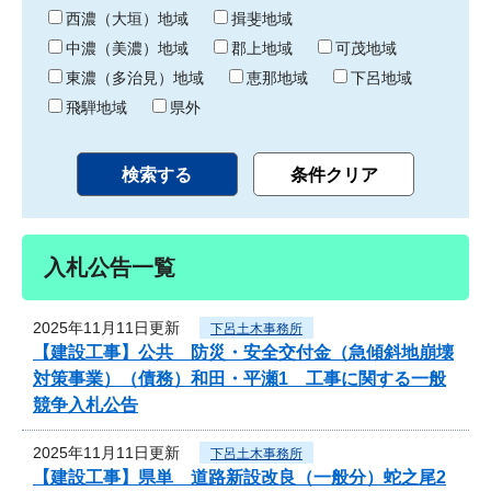
り
西濃（大垣）地域
揖斐地域
中濃（美濃）地域
郡上地域
可茂地域
東濃（多治見）地域
恵那地域
下呂地域
飛騨地域
県外
入札公告一覧
2025年11月11日更新
下呂土木事務所
【建設工事】公共 防災・安全交付金（急傾斜地崩壊
対策事業）（債務）和田・平瀬1 工事に関する一般
競争入札公告
2025年11月11日更新
下呂土木事務所
【建設工事】県単 道路新設改良（一般分）蛇之尾2