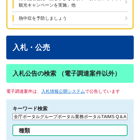
観光キャンペーンを実施」他
熱中症を予防しましょう
本
文
入札・公売
入札公告の検索 （電子調達案件以外）
電子調達案件は、
入札情報公開システム
で公告しています
キーワード検索
検
索
す
種類
る