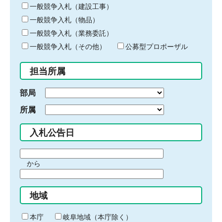
キ
一般競争入札（建設工事）
ー
一般競争入札（物品）
ワ
一般競争入札（業務委託）
ー
ド
一般競争入札（その他）
公募型プロポーザル
を
入
担当所属
力
部局
所属
入札公告日
期
から
間
期
の
間
始
地域
の
ま
終
り
わ
本庁
岐阜地域（本庁除く）