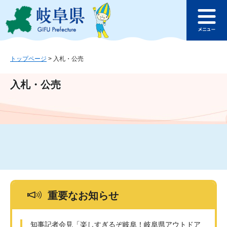
ペ
メ
このページの本文へ
ー
ニ
メ
ジ
ュ
ニ
の
ー
ュ
先
を
ー
頭
飛
トップページ
>
入札・公売
で
ば
す
し
入札・公売
。
て
本
文
へ
重要なお知らせ
知事記者会見「楽しすぎるぞ岐阜！岐阜県アウトドア