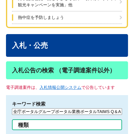
観光キャンペーンを実施」他
熱中症を予防しましょう
本
文
入札・公売
入札公告の検索 （電子調達案件以外）
電子調達案件は、
入札情報公開システム
で公告しています
キーワード検索
検
索
す
種類
る