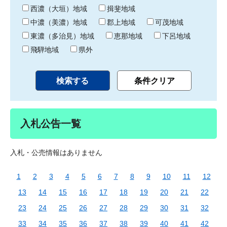
り
西濃（大垣）地域
揖斐地域
中濃（美濃）地域
郡上地域
可茂地域
東濃（多治見）地域
恵那地域
下呂地域
飛騨地域
県外
入札公告一覧
入札・公売情報はありません
1
2
3
4
5
6
7
8
9
10
11
12
13
14
15
16
17
18
19
20
21
22
23
24
25
26
27
28
29
30
31
32
33
34
35
36
37
38
39
40
41
42