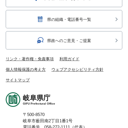
県の組織・電話番号一覧
県政へのご意見・ご提案
リンク・著作権・免責事項
利用ガイド
個人情報保護の考え方
ウェブアクセシビリティ方針
サイトマップ
岐阜県庁
GIFU Prefectural Office
〒500-8570
岐阜市薮田南2丁目1番1号
電話番号 058-272-1111（代表）