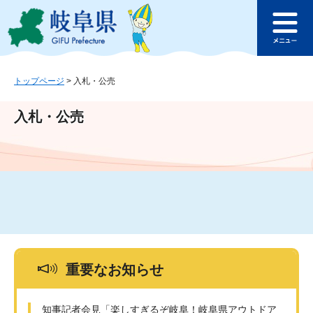
ペ
メ
このページの本文へ
ー
ニ
メ
ジ
ュ
ニ
の
ー
ュ
先
を
ー
頭
飛
トップページ
>
入札・公売
で
ば
す
し
入札・公売
。
て
本
文
へ
重要なお知らせ
知事記者会見「楽しすぎるぞ岐阜！岐阜県アウトドア