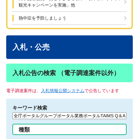
観光キャンペーンを実施」他
熱中症を予防しましょう
本
文
入札・公売
入札公告の検索 （電子調達案件以外）
電子調達案件は、
入札情報公開システム
で公告しています
キーワード検索
検
索
す
種類
る