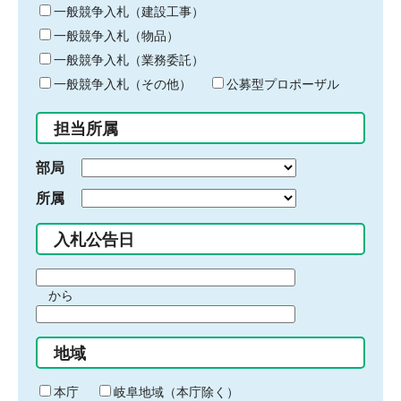
キ
一般競争入札（建設工事）
ー
一般競争入札（物品）
ワ
一般競争入札（業務委託）
ー
ド
一般競争入札（その他）
公募型プロポーザル
を
入
担当所属
力
部局
所属
入札公告日
期
から
間
期
の
間
始
地域
の
ま
終
り
わ
本庁
岐阜地域（本庁除く）