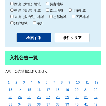
り
西濃（大垣）地域
揖斐地域
中濃（美濃）地域
郡上地域
可茂地域
東濃（多治見）地域
恵那地域
下呂地域
飛騨地域
県外
入札公告一覧
入札・公売情報はありません
1
2
3
4
5
6
7
8
9
10
11
12
13
14
15
16
17
18
19
20
21
22
23
24
25
26
27
28
29
30
31
32
33
34
35
36
37
38
39
40
41
42