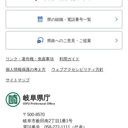
県の組織・電話番号一覧
県政へのご意見・ご提案
リンク・著作権・免責事項
利用ガイド
個人情報保護の考え方
ウェブアクセシビリティ方針
サイトマップ
岐阜県庁
GIFU Prefectural Office
〒500-8570
岐阜市薮田南2丁目1番1号
電話番号 058-272-1111（代表）