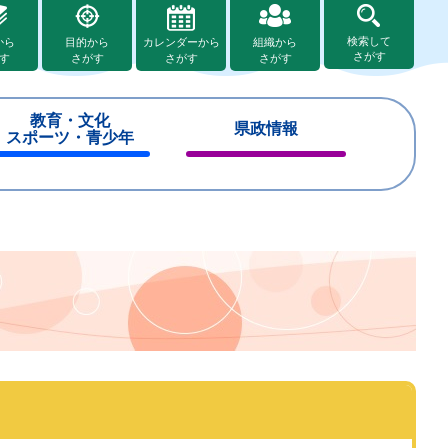
検索して
から
目的から
カレンダーから
組織から
さがす
す
さがす
さがす
さがす
教育・文化
県政情報
スポーツ・青少年
閉
閉
じ
じ
る
る