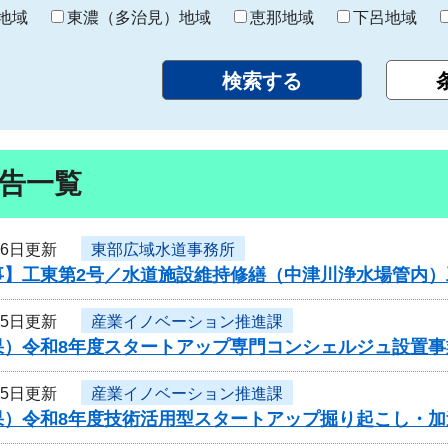
り
地域
東濃（多治見）地域
恵那地域
下呂地域
告一覧
16日更新
東部広域水道事務所
事】工東第2号／水道施設維持修繕（中津川浄水場管内）
15日更新
産業イノベーション推進課
果）令和8年度スタートアップ専門コンシェルジュ設置
15日更新
産業イノベーション推進課
果）令和8年度技術活用型スタートアップ掘り起こし・