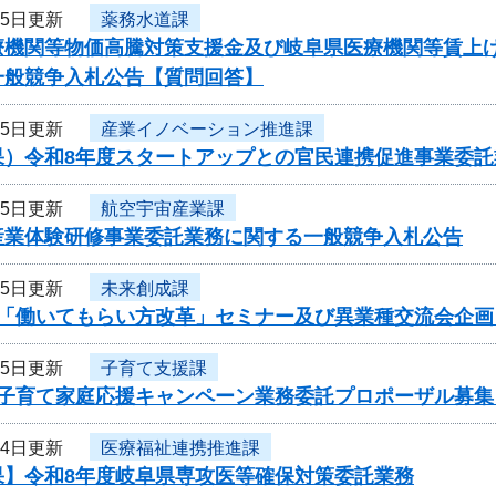
15日更新
薬務水道課
療機関等物価高騰対策支援金及び岐阜県医療機関等賃上
一般競争入札公告【質問回答】
15日更新
産業イノベーション推進課
果）令和8年度スタートアップとの官民連携促進事業委託
15日更新
航空宇宙産業課
産業体験研修事業委託業務に関する一般競争入札公告
15日更新
未来創成課
度「働いてもらい方改革」セミナー及び異業種交流会企
15日更新
子育て支援課
度子育て家庭応援キャンペーン業務委託プロポーザル募集
14日更新
医療福祉連携推進課
果】令和8年度岐阜県専攻医等確保対策委託業務