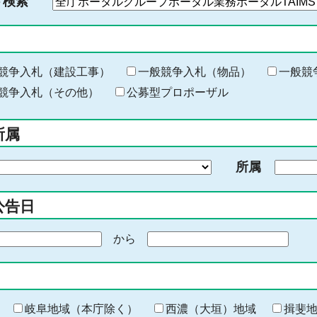
ド検索
検
索
す
る
キ
競争入札（建設工事）
一般競争入札（物品）
一般競
ー
競争入札（その他）
公募型プロポーザル
ワ
ー
所属
ド
を
所属
入
力
公告日
から
期
間
の
終
わ
岐阜地域（本庁除く）
西濃（大垣）地域
揖斐