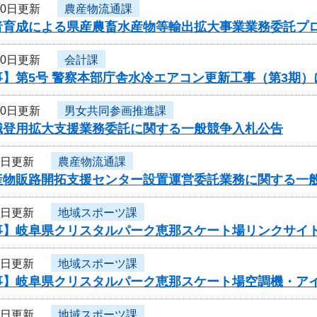
10日更新
農産物流通課
者育成による県産農畜水産物等輸出拡大事業業務委託プ
10日更新
会計課
事】第5号 警察本部庁舎水冷エアコン更新工事（第3期
10日更新
男女共同参画推進課
職登用拡大支援業務委託に関する一般競争入札公告
8日更新
農産物流通課
産物販路開拓支援センター設置運営委託業務に関する一
8日更新
地域スポーツ課
事】岐阜県クリスタルパーク恵那スケート場リンクサイ
7日更新
地域スポーツ課
事】岐阜県クリスタルパーク恵那スケート場空調機・ア
6日更新
地域スポーツ課