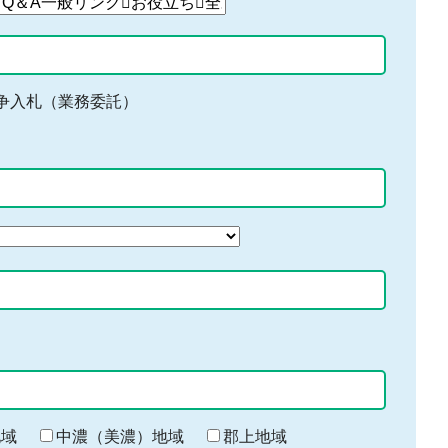
争入札（業務委託）
地域
中濃（美濃）地域
郡上地域