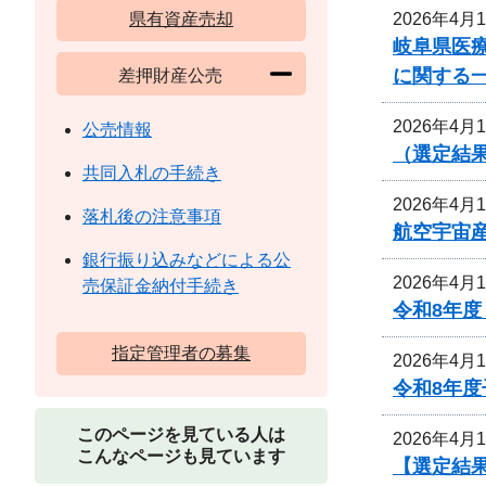
2026年4月
県有資産売却
岐阜県医
に関する
差押財産公売
2026年4月
公売情報
（選定結
共同入札の手続き
2026年4月
落札後の注意事項
航空宇宙
銀行振り込みなどによる公
2026年4月
売保証金納付手続き
令和8年
指定管理者の募集
2026年4月
令和8年
このページを見ている人は
2026年4月
こんなページも見ています
【選定結