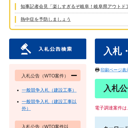
知事記者会見「楽しすぎるぞ岐阜！岐阜県アウトド
熱中症を予防しましょう
本
入札
文
印刷ページ表
入札公告（WTO案件）
入札公
一般競争入札（建設工事）
一般競争入札（建設工事以
電子調達案件は
外）
入札公告（WTO案件以