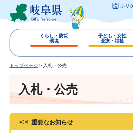
ペ
メ
ふり
ー
ニ
ジ
ュ
の
ー
先
を
くらし・防災
子ども・女性
頭
飛
環境
医療・福祉
で
ば
閉
閉
す
し
じ
じ
。
て
る
る
トップページ
>
入札・公売
本
文
へ
入札・公売
重要なお知らせ