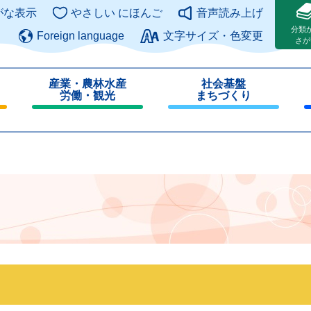
このページの本文へ
がな表示
やさしい にほんご
音声読み上げ
分類
Foreign language
文字サイズ・色変更
さが
産業・農林水産
社会基盤
労働・観光
まちづくり
閉
閉
じ
じ
る
る