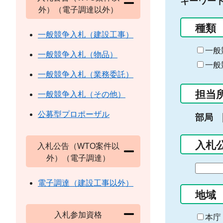
キーワー
外）（電子調達以外）
種類
一般競争入札（建設工事）
一般
一般競争入札（物品）
一般
一般競争入札（業務委託）
担当
一般競争入札（その他）
公募型プロポーザル
部局
入札
入札公告（WTO案件以
外）（電子調達）
期
間
電子調達（建設工事以外）
の
地域
始
入札参加資格
ま
本庁