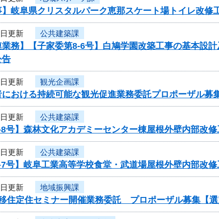
事】岐阜県クリスタルパーク恵那スケート場トイレ改修
3日更新
公共建築課
連業務】【子家委第8-6号】白鳩学園改築工事の基本設
公告
3日更新
観光企画課
者における持続可能な観光促進業務委託プロポーザル募
1日更新
公共建築課
8-8号】森林文化アカデミーセンター棟屋根外壁内部改
1日更新
公共建築課
8-7号】岐阜工業高等学校食堂・武道場屋根外壁内部改
1日更新
地域振興課
度移住定住セミナー開催業務委託 プロポーザル募集【選