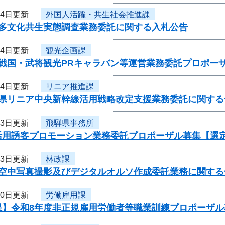
14日更新
外国人活躍・共生社会推進課
度多文化共生実態調査業務委託に関する入札公告
14日更新
観光企画課
度戦国・武将観光PRキャラバン等運営業務委託プロポー
14日更新
リニア推進課
阜県リニア中央新幹線活用戦略改定支援業務委託に関する
13日更新
飛騨県事務所
活用誘客プロモーション業務委託プロポーザル募集【選
13日更新
林政課
度空中写真撮影及びデジタルオルソ作成委託業務に関する
10日更新
労働雇用課
果】令和8年度非正規雇用労働者等職業訓練プロポーザル