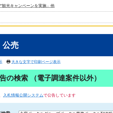
ア観光キャンペーンを実施」他
・公売
示
大きな文字で印刷ページ表示
告の検索 （電子調達案件以外）
、
入札情報公開システム
で公告しています