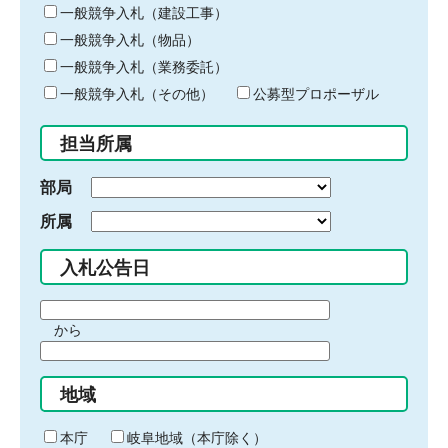
キ
一般競争入札（建設工事）
ー
一般競争入札（物品）
ワ
一般競争入札（業務委託）
ー
ド
一般競争入札（その他）
公募型プロポーザル
を
入
担当所属
力
部局
所属
入札公告日
期
から
間
期
の
間
始
地域
の
ま
終
り
わ
本庁
岐阜地域（本庁除く）