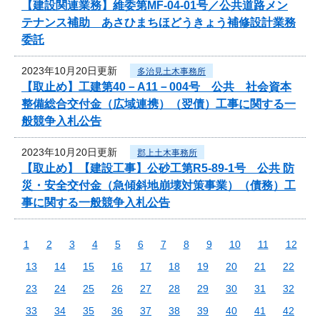
【建設関連業務】維委第MF-04-01号／公共道路メン
テナンス補助 あさひまちほどうきょう補修設計業務
委託
2023年10月20日更新
多治見土木事務所
【取止め】工建第40－A11－004号 公共 社会資本
整備総合交付金（広域連携）（翌債）工事に関する一
般競争入札公告
2023年10月20日更新
郡上土木事務所
【取止め】【建設工事】公砂工第R5-89-1号 公共 防
災・安全交付金（急傾斜地崩壊対策事業）（債務）工
事に関する一般競争入札公告
1
2
3
4
5
6
7
8
9
10
11
12
13
14
15
16
17
18
19
20
21
22
23
24
25
26
27
28
29
30
31
32
33
34
35
36
37
38
39
40
41
42