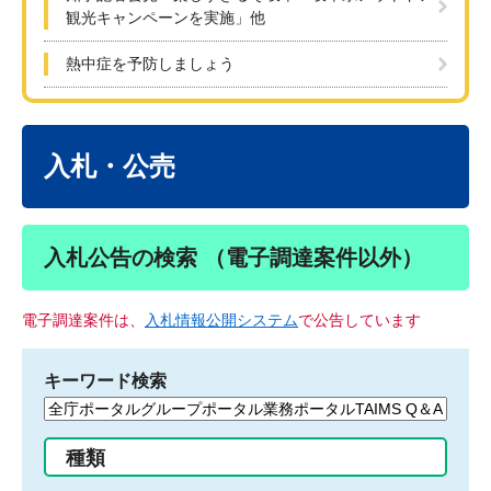
観光キャンペーンを実施」他
熱中症を予防しましょう
本
文
入札・公売
入札公告の検索 （電子調達案件以外）
電子調達案件は、
入札情報公開システム
で公告しています
キーワード検索
検
索
す
種類
る