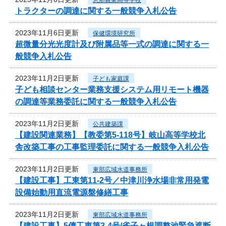
トラクターの調達に関する一般競争入札公告
2023年11月6日更新
保健環境研究所
超微量分光光度計及び附属品等一式の調達に関する一
般競争入札公告
2023年11月2日更新
子ども家庭課
子ども相談センター業務支援システム用リモート機器
の調達等業務委託に関する一般競争入札公告
2023年11月2日更新
公共建築課
【建設関連業務】【教委第5-118号】岐山高等学校北
舎改築工事の工事監理委託に関する一般競争入札公告
2023年11月2日更新
東部広域水道事務所
【建設工事】工東第11-2号／中津川浄水場非常用発電
設備始動用直流電源盤修繕工事
2023年11月2日更新
東部広域水道事務所
【建設工事】5債工東第3-4号/雀子ヶ根調整池緊急遮断