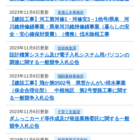
2023年11月6日更新
美濃土木事務所
【建設工事】河工第河修1・河修安3－1他号/県単 河
川維持修繕事業・県単河川維持修繕事業（暮らしの安
全・安心確保対策費）（債務）伐木除根工事
2023年11月6日更新
技術検査課
設計積算システム及び電子入札システム用パソコンの
調達に関する一般競争入札公告
2023年11月6日更新
飛騨農林事務所
【建設工事】飛か第0502号 県営かんがい排水事業
（保全合理化型） 中根地区 第2号管路工事に関す
る一般競争入札公告
2023年11月6日更新
子育て支援課
ぎふっこカード等作成及び発送業務委託に関する一般
競争入札公告
2023年11月6日更新
恵那農業高等学校