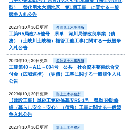
【中か第0502号】県営かんがい排水事業（保全合理化
型） 曽代用水六期地区 第1期工事 に関する一般
競争入札公告
2023年10月30日更新
多治見土木事務所
工第R5局改7-5他号 県単 河川局部改良事業（債
務）（土岐川土岐橋）樋管工他工事に関する一般競争
入札公告
2023年10月30日更新
多治見土木事務所
工建第40－A11－004号 公共 社会資本整備総合交
付金（広域連携）（翌債）工事に関する一般競争入札
公告
2023年10月30日更新
郡上土木事務所
【建設工事】単砂工第砂修暮安R5-1号 県単 砂防修
繕（暮らし安全・安心）（債務）工事に関する一般競
争入札公告
2023年10月30日更新
郡上土木事務所