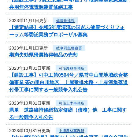
弁用無停電電源装置修繕工事
2023年11月1日更新
健康推進課
【選定結果】令和5年度清流の国ぎふ健康づくりフォ
ーラム等委託業務プロポーザル募集
2023年11月1日更新
岐阜羽島警察署
期満失効県帰属拾得物品の売却
2023年10月31日更新
可茂農林事務所
【建設工事】可中工第0504号／県営中山間地域総合整
備事業 茶の里白川地区 上屋敷排水路・上赤河集落道
付帯工事に関する一般競争入札公告
2023年10月31日更新
可茂土木事務所
県単 道路維持修繕指定修繕（債務）他 工事に関す
る一般競争入札公告
2023年10月31日更新
中濃農林事務所