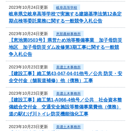
2023年10月24日更新
岐阜高等学校
岐阜県立岐阜高等学校で実施する建築基準法第12条定
期点検等委託業務に関する一般競争入札公告
2023年10月24日更新
恵那農林事務所
【恵池第0503号】県営ため池等整備事業 加子母防災
地区 加子母防災ダム改修第3期工事に関する一般競
争入札公告
2023年10月23日更新
美濃土木事務所
【建設工事】維工第43-047-04-01他号／公共 防災・安
全交付金（舗装道補修）他（債務）工事
2023年10月23日更新
美濃土木事務所
【建設工事】維工第1-A066-4他号／公共 社会資本整
備総合交付金 交通安全施設等整備事業費他（債務）
道の駅むげ川トイレ防災機能強化工事
2023年10月23日更新
美濃土木事務所