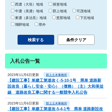
り
西濃（大垣）地域
揖斐地域
中濃（美濃）地域
郡上地域
可茂地域
東濃（多治見）地域
恵那地域
下呂地域
飛騨地域
県外
入札公告一覧
2023年11月6日更新
郡上土木事務所
【建設工事】単建工第道改く-5-10-1号 県単 道路新
設改良（暮らし安全・安心）（債務）（主）大和美並
線 道路改良工事に関する一般競争入札公告
2023年11月6日更新
郡上土木事務所
【建設工事】単建工第道改-5-4-1号 県単 道路新設改