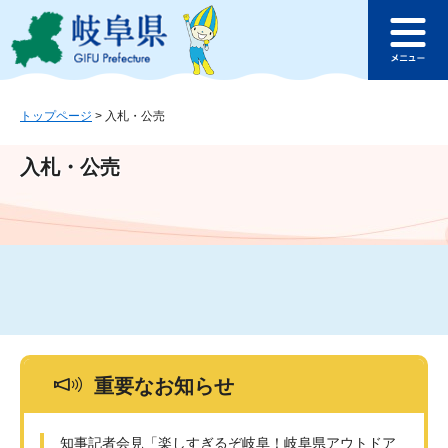
ペ
メ
このページの本文へ
ー
ニ
メ
ジ
ュ
ニ
の
ー
ュ
先
を
ー
頭
飛
トップページ
>
入札・公売
で
ば
す
し
入札・公売
。
て
本
文
へ
重要なお知らせ
知事記者会見「楽しすぎるぞ岐阜！岐阜県アウトドア