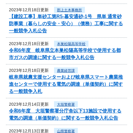
2023年12月18日更新
郡上土木事務所
【建設工事】単砂工第R5-暮安通砂-1号 県単 通常砂
防事業（暮らしの安全・安心）（債務）工事に関する
一般競争入札公告
2023年12月18日更新
本巣松陽高等学校
令和6年度 岐阜県立本巣松陽高等学校で使用する都
市ガスの調達に関する一般競争入札公告
2023年12月18日更新
農業経営課
岐阜県就農支援センターおよび岐阜県スマート農業推
進センターで使用する電気の調達（単価契約）に関す
る一般競争入札
2023年12月14日更新
大垣警察署
令和6年度 大垣警察署分庁舎以下13施設で使用する
電気の調達（単価契約）に関する一般競争入札公告
2023年12月13日更新
山県警察署