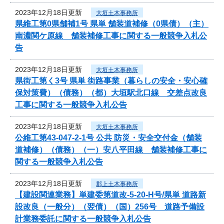
2023年12月18日更新
大垣土木事務所
県維工第0県舗補1号 県単 舗装道補修（0県債）（主）
南濃関ケ原線 舗装補修工事に関する一般競争入札公
告
2023年12月18日更新
大垣土木事務所
県街工第く3号 県単 街路事業（暮らしの安全・安心確
保対策費）（債務）（都）大垣駅北口線 交差点改良
工事に関する一般競争入札公告
2023年12月18日更新
大垣土木事務所
公維工第43-047-2-1号 公共 防災・安全交付金（舗装
道補修）（債務）（一）安八平田線 舗装補修工事に
関する一般競争入札公告
2023年12月18日更新
郡上土木事務所
【建設関連業務】単建委第道改-5-20-H号/県単 道路新
設改良（一般分）（翌債）（国）256号 道路予備設
計業務委託に関する一般競争入札公告