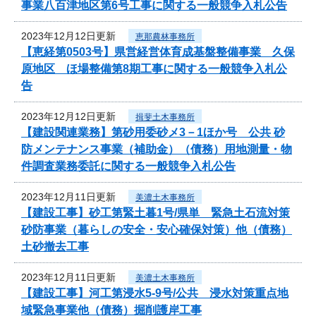
事業八百津地区第6号工事に関する一般競争入札公告
2023年12月12日更新
恵那農林事務所
【恵経第0503号】県営経営体育成基盤整備事業 久保
原地区 ほ場整備第8期工事に関する一般競争入札公
告
2023年12月12日更新
揖斐土木事務所
【建設関連業務】第砂用委砂メ3－1ほか号 公共 砂
防メンテナンス事業（補助金）（債務）用地測量・物
件調査業務委託に関する一般競争入札公告
2023年12月11日更新
美濃土木事務所
【建設工事】砂工第緊土暮1号/県単 緊急土石流対策
砂防事業（暮らしの安全・安心確保対策）他（債務）
土砂撤去工事
2023年12月11日更新
美濃土木事務所
【建設工事】河工第浸水5-9号/公共 浸水対策重点地
域緊急事業他（債務）掘削護岸工事