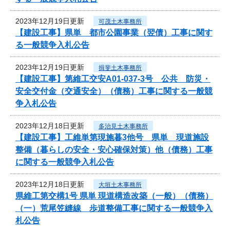
2023年12月19日更新
可茂土木事務所
【建設工事】県単 都市公園事業（翌債）工事に関す
る一般競争入札公告
2023年12月19日更新
揖斐土木事務所
【建設工事】第維工交安A01-037-3号 公共 防災・
安全交付金（交通安全）（債務）工事に関する一般競
争入札公告
2023年12月18日更新
多治見土木事務所
【建設工事】工維単第現施暮3他号 県単 現道施設
整備（暮らしの安全・安心確保対策）他（債務）工事
に関する一般競争入札公告
2023年12月18日更新
大垣土木事務所
県維工第交構1号 県単 現道構造改築（一般）（債務）
（一）荒尾笠縫線 歩道整備工事に関する一般競争入
札公告