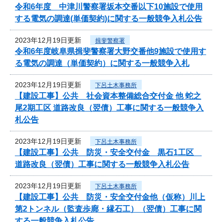
令和6年度 中津川警察署坂本交番以下10施設で使用
する電気の調達(単価契約)に関する一般競争入札公告
2023年12月19日更新
揖斐警察署
令和6年度岐阜県揖斐警察署大野交番他9施設で使用す
る電気の調達（単価契約）に関する一般競争入札
2023年12月19日更新
下呂土木事務所
【建設工事】公共 社会資本整備総合交付金 他 蛇之
尾2期工区 道路改良（翌債）工事に関する一般競争入
札公告
2023年12月19日更新
下呂土木事務所
【建設工事】公共 防災・安全交付金 黒石1工区
道路改良（翌債）工事に関する一般競争入札公告
2023年12月19日更新
下呂土木事務所
【建設工事】公共 防災・安全交付金他（仮称）川上
第2トンネル（監査歩廊・縁石工）（翌債）工事に関
する一般競争入札公告