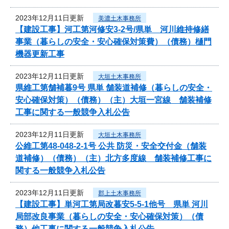
2023年12月11日更新
美濃土木事務所
【建設工事】河工第河修安3-2号/県単 河川維持修繕
事業（暮らしの安全・安心確保対策費）（債務）樋門
機器更新工事
2023年12月11日更新
大垣土木事務所
県維工第舗補暮9号 県単 舗装道補修（暮らしの安全・
安心確保対策）（債務）（主）大垣一宮線 舗装補修
工事に関する一般競争入札公告
2023年12月11日更新
大垣土木事務所
公維工第48-048-2-1号 公共 防災・安全交付金（舗装
道補修）（債務）（主）北方多度線 舗装補修工事に
関する一般競争入札公告
2023年12月11日更新
郡上土木事務所
【建設工事】単河工第局改暮安5-5-1他号 県単 河川
局部改良事業（暮らしの安全・安心確保対策）（債
務）他工事に関する一般競争入札公告