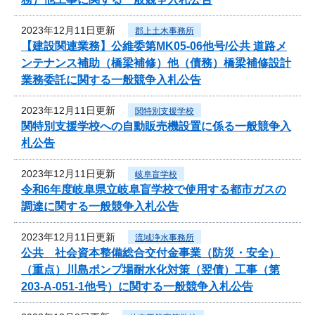
2023年12月11日更新
郡上土木事務所
【建設関連業務】公維委第MK05-06他号/公共 道路メ
ンテナンス補助（橋梁補修）他（債務）橋梁補修設計
業務委託に関する一般競争入札公告
2023年12月11日更新
関特別支援学校
関特別支援学校への自動販売機設置に係る一般競争入
札公告
2023年12月11日更新
岐阜盲学校
令和6年度岐阜県立岐阜盲学校で使用する都市ガスの
調達に関する一般競争入札公告
2023年12月11日更新
流域浄水事務所
公共 社会資本整備総合交付金事業（防災・安全）
（重点）川島ポンプ場耐水化対策（翌債）工事（第
203-A-051-1他号）に関する一般競争入札公告