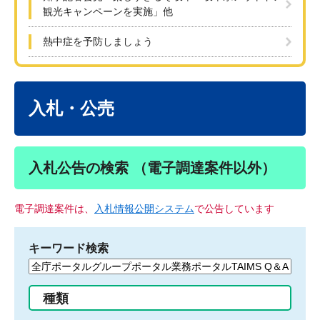
観光キャンペーンを実施」他
熱中症を予防しましょう
本
文
入札・公売
入札公告の検索 （電子調達案件以外）
電子調達案件は、
入札情報公開システム
で公告しています
キーワード検索
検
索
す
種類
る