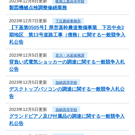
2023年12月8日更新
岐南工業高等学校
製図機械点検調整修繕業務
2023年12月7日更新
下呂農林事務所
【下基第0505号】県営基幹農道整備事業 下呂中央3
期地区 第13号道路工事（債務）に関する一般競争入
札公告
2023年12月5日更新
里川・水産振興課
背負い式電気ショッカーの調達に関する一般競争入札
公告
2023年12月5日更新
加納高等学校
デスクトップパソコンの調達に関する一般競争入札公
告
2023年12月5日更新
加納高等学校
グランドピアノ及び付属品の調達に関する一般競争入
札公告