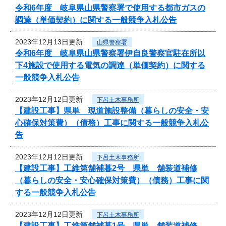
令和6年度 岐阜県山県警察署で使用する都市ガスの
調達（単価契約）に関する一般競争入札公告
2023年12月13日更新
山県警察署
令和6年度 岐阜県山県警察署伊自良警察官駐在所以
下4施設で使用する電気の調達（単価契約）に関する
一般競争入札公告
2023年12月12日更新
下呂土木事務所
【建設工事】県単 現道施設整備（暮らしの安全・安
心確保対策費）（債務）工事に関する一般競争入札公
告
2023年12月12日更新
下呂土木事務所
【建設工事】工維第舗補暮2号 県単 舗装道補修
（暮らしの安全・安心確保対策費）（債務）工事に関
する一般競争入札公告
2023年12月12日更新
下呂土木事務所
【建設工事】工維第舗補暮1号 県単 舗装道補修