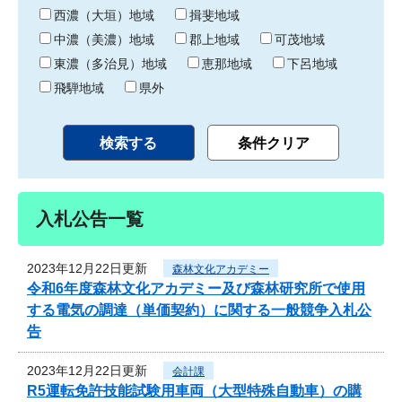
り
西濃（大垣）地域
揖斐地域
中濃（美濃）地域
郡上地域
可茂地域
東濃（多治見）地域
恵那地域
下呂地域
飛騨地域
県外
入札公告一覧
2023年12月22日更新
森林文化アカデミー
令和6年度森林文化アカデミー及び森林研究所で使用
する電気の調達（単価契約）に関する一般競争入札公
告
2023年12月22日更新
会計課
R5運転免許技能試験用車両（大型特殊自動車）の購