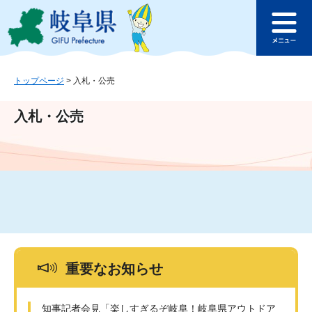
ペ
メ
このページの本文へ
ー
ニ
メ
ジ
ュ
ニ
の
ー
ュ
先
を
ー
頭
飛
トップページ
>
入札・公売
で
ば
す
し
入札・公売
。
て
本
文
へ
重要なお知らせ
知事記者会見「楽しすぎるぞ岐阜！岐阜県アウトドア