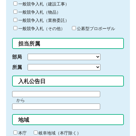
キ
一般競争入札（建設工事）
ー
一般競争入札（物品）
ワ
一般競争入札（業務委託）
ー
ド
一般競争入札（その他）
公募型プロポーザル
を
入
担当所属
力
部局
所属
入札公告日
期
から
間
期
の
間
始
地域
の
ま
終
り
わ
本庁
岐阜地域（本庁除く）