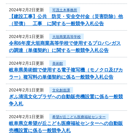
2024年2月2日更新
可茂土木事務所
【建設工事】公共 防災・安全交付金（災害防除）他
（翌債） 工事 に関する一般競争入札公告
2024年2月1日更新
大垣商業高等学校
令和6年度大垣商業高等学校で使用するプロパンガス
の調達（単価契約）に関する一般競争入札公告
2024年2月1日更新
美術館
岐阜県美術館で使用する電子複写機（モノクロ及びカ
ラー）複写料の単価契約に係る一般競争入札公告
2024年2月1日更新
文化創造課
ぎふ清流文化プラザへの自動販売機設置に係る一般競
争入札
2024年2月1日更新
希望が丘こども医療福祉センター
岐阜県立希望が丘こども医療福祉センターへの自動販
売機設置に係る一般競争入札