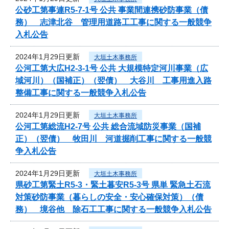
公砂工第事連R5-7-1号 公共 事業間連携砂防事業（債
務） 志津北谷 管理用道路工工事に関する一般競争
入札公告
2024年1月29日更新
大垣土木事務所
公河工第大広H2-3-1号 公共 大規模特定河川事業（広
域河川）（国補正）（翌債） 大谷川 工事用進入路
整備工事に関する一般競争入札公告
2024年1月29日更新
大垣土木事務所
公河工第総流H2-7号 公共 総合流域防災事業（国補
正）（翌債） 牧田川 河道掘削工事に関する一般競
争入札公告
2024年1月29日更新
大垣土木事務所
県砂工第緊土R5-3・緊土暮安R5-3号 県単 緊急土石流
対策砂防事業（暮らしの安全・安心確保対策）（債
務） 境谷他 除石工工事に関する一般競争入札公告