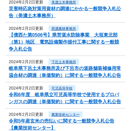
2024年2月2日更新
美濃土木事務所
災害時応急対策用資材の調達にかかる一般競争入札公
告（美濃土木事務所）
2024年2月2日更新
西濃農林事務所
【債西た第0506号】県営湛水防除事業 大垣東北部
（第1）地区 電気設備製作据付工事に関する一般競
争入札公告
2024年2月2日更新
下呂土木事務所
岐阜県下呂土木事務所及び下呂市の道路舗装補修用常
温合材の調達（単価契約）に関する一般競争入札公告
2024年2月2日更新
可児高等学校
令和6年度 岐阜県立可児高等学校で使用するプロパ
ンガスの調達（単価契約）に関する一般競争入札公告
2024年2月2日更新
農業技術センター
令和5年産玄米の売払いに関する一般競争入札公告
【農業技術センター】