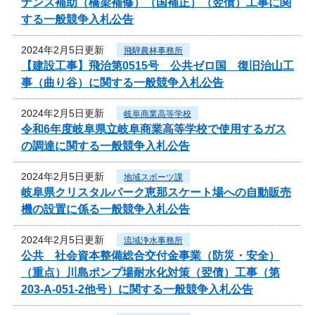
ナンス補助（橋梁補修）（国補正）（翌債）工事に関
する一般競争入札公告
2024年2月5日更新
飛騨農林事務所
【建設工事】飛治第0515号 公共ゼロ国 復旧治山工
事（曲り谷）に関する一般競争入札公告
2024年2月5日更新
岐阜商業高等学校
令和6年度岐阜県立岐阜商業高等学校で使用するガス
の調達に関する一般競争入札公告
2024年2月5日更新
地域スポーツ課
岐阜県クリスタルパーク恵那スケート場への自動販売
機の設置に係る一般競争入札公告
2024年2月5日更新
流域浄水事務所
公共 社会資本整備総合交付金事業（防災・安全）
（重点）川島ポンプ場耐水化対策（翌債）工事（第
203-A-051-2他号）に関する一般競争入札公告