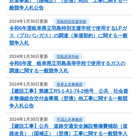
対策事業）（国補正）（翌債）和田 工事に関する一
般競争入札公告
2024年1月30日更新
羽島特別支援学校
令和6年度岐阜県立羽島特別支援学校で使用するLPガ
ス（プロパンガス）の調達（単価契約）に関する一般
競争入札
2024年1月30日更新
羽島高等学校
令和6年度 岐阜県立羽島高等学校で使用するガスの
調達に関する一般競争入札
2024年1月30日更新
揖斐土木事務所
【建設工事】第建工R5-1-A1-74-2他号 公共 社会資
本整備総合交付金事業（翌債）他工事に関する一般競
争入札公告
2024年1月30日更新
可茂土木事務所
【建設工事】公共 道路交通安全施設整備費補助（道
路改良）（国補正）（翌債）工事に関する一般競争入