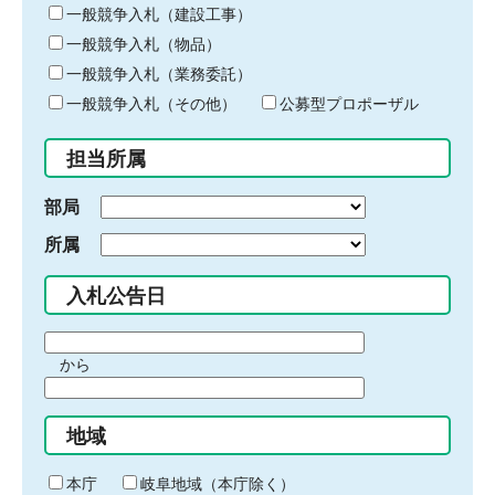
キ
一般競争入札（建設工事）
ー
一般競争入札（物品）
ワ
一般競争入札（業務委託）
ー
ド
一般競争入札（その他）
公募型プロポーザル
を
入
担当所属
力
部局
所属
入札公告日
期
から
間
期
の
間
始
地域
の
ま
終
り
わ
本庁
岐阜地域（本庁除く）