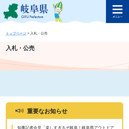
ペ
メ
このページの本文へ
ー
ニ
メ
ジ
ュ
ニ
の
ー
ュ
先
を
ー
頭
飛
トップページ
>
入札・公売
で
ば
す
し
入札・公売
。
て
本
文
へ
重要なお知らせ
知事記者会見「楽しすぎるぞ岐阜！岐阜県アウトドア