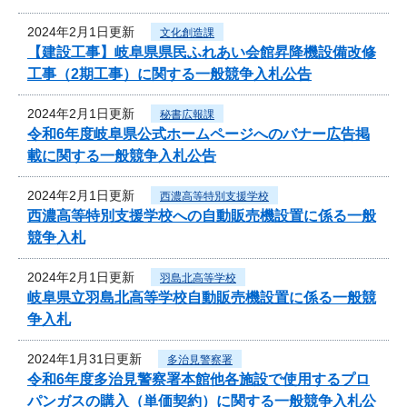
2024年2月1日更新
文化創造課
【建設工事】岐阜県県民ふれあい会館昇降機設備改修
工事（2期工事）に関する一般競争入札公告
2024年2月1日更新
秘書広報課
令和6年度岐阜県公式ホームページへのバナー広告掲
載に関する一般競争入札公告
2024年2月1日更新
西濃高等特別支援学校
西濃高等特別支援学校への自動販売機設置に係る一般
競争入札
2024年2月1日更新
羽島北高等学校
岐阜県立羽島北高等学校自動販売機設置に係る一般競
争入札
2024年1月31日更新
多治見警察署
令和6年度多治見警察署本館他各施設で使用するプロ
パンガスの購入（単価契約）に関する一般競争入札公