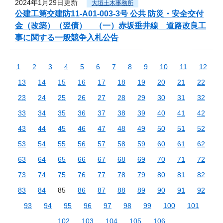
2024年1月29日更新
大垣土木事務所
公建工第交建防11-A01-003-3号 公共 防災・安全交付
金（改築）（翌債） （一）赤坂垂井線 道路改良工
事に関する一般競争入札公告
1
2
3
4
5
6
7
8
9
10
11
12
13
14
15
16
17
18
19
20
21
22
23
24
25
26
27
28
29
30
31
32
33
34
35
36
37
38
39
40
41
42
43
44
45
46
47
48
49
50
51
52
53
54
55
56
57
58
59
60
61
62
63
64
65
66
67
68
69
70
71
72
73
74
75
76
77
78
79
80
81
82
83
84
85
86
87
88
89
90
91
92
93
94
95
96
97
98
99
100
101
102
103
104
105
106