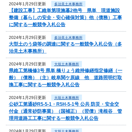
2024年1月29日更新
多治見土木事務所
【建設工事】工維単第現施暮2他号 県単 現道施設
整備（暮らしの安全・安心確保対策）他（債務）工事
に関する一般競争入札公告
2024年1月29日更新
多治見土木事務所
大型土のう袋等の調達に関する一般競争入札公告（多
治見土木事務所）
2024年1月29日更新
大垣土木事務所
県維工第橋修3号 県単 橋りょう維持修繕指定修繕（一
般）（債務）（主）岐阜関ケ原線 他 道路照明灯取
換工事に関する一般競争入札公告
2024年1月29日更新
大垣土木事務所
公砂工第通砂R5-5-1・R5H-5-1号 公共 防災・安全交
付金（通常砂防事業）（国補正）（翌債）滝根谷 管
理用道路工工事に関する一般競争入札公告
2024年1月29日更新
大垣土木事務所