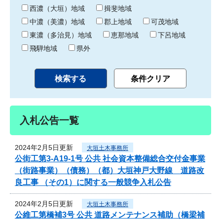
り
西濃（大垣）地域
揖斐地域
中濃（美濃）地域
郡上地域
可茂地域
東濃（多治見）地域
恵那地域
下呂地域
飛騨地域
県外
入札公告一覧
2024年2月5日更新
大垣土木事務所
公街工第3-A19-1号 公共 社会資本整備総合交付金事業
（街路事業）（債務）（都）大垣神戸大野線 道路改
良工事 （その1）に関する一般競争入札公告
2024年2月5日更新
大垣土木事務所
公維工第橋補3号 公共 道路メンテナンス補助（橋梁補