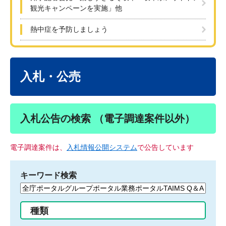
観光キャンペーンを実施」他
熱中症を予防しましょう
本
文
入札・公売
入札公告の検索 （電子調達案件以外）
電子調達案件は、
入札情報公開システム
で公告しています
キーワード検索
検
索
す
種類
る