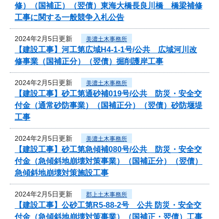
修）（国補正）（翌債）東海大橋長良川橋 橋梁補修
工事に関する一般競争入札公告
2024年2月5日更新
美濃土木事務所
【建設工事】河工第広域H4-1-1号/公共 広域河川改
修事業（国補正分）（翌債）掘削護岸工事
2024年2月5日更新
美濃土木事務所
【建設工事】砂工第通砂補019号/公共 防災・安全交
付金（通常砂防事業）（国補正分）（翌債）砂防堰堤
工事
2024年2月5日更新
美濃土木事務所
【建設工事】砂工第急傾補080号/公共 防災・安全交
付金（急傾斜地崩壊対策事業）（国補正分）（翌債）
急傾斜地崩壊対策施設工事
2024年2月5日更新
郡上土木事務所
【建設工事】公砂工第R5-88-2号 公共 防災・安全交
付金（急傾斜地崩壊対策事業）（国補正・翌債）工事