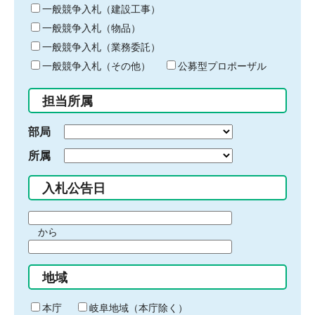
キ
一般競争入札（建設工事）
ー
一般競争入札（物品）
ワ
一般競争入札（業務委託）
ー
ド
一般競争入札（その他）
公募型プロポーザル
を
入
担当所属
力
部局
所属
入札公告日
期
から
間
期
の
間
始
地域
の
ま
終
り
わ
本庁
岐阜地域（本庁除く）