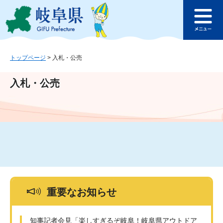
ペ
メ
このページの本文へ
ー
ニ
メ
ジ
ュ
ニ
の
ー
ュ
先
を
ー
頭
飛
トップページ
>
入札・公売
で
ば
す
し
入札・公売
。
て
本
文
へ
重要なお知らせ
知事記者会見「楽しすぎるぞ岐阜！岐阜県アウトドア