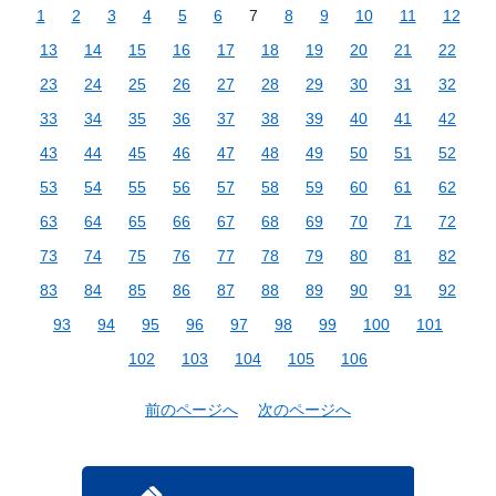
1
2
3
4
5
6
7
8
9
10
11
12
13
14
15
16
17
18
19
20
21
22
23
24
25
26
27
28
29
30
31
32
33
34
35
36
37
38
39
40
41
42
43
44
45
46
47
48
49
50
51
52
53
54
55
56
57
58
59
60
61
62
63
64
65
66
67
68
69
70
71
72
73
74
75
76
77
78
79
80
81
82
83
84
85
86
87
88
89
90
91
92
93
94
95
96
97
98
99
100
101
102
103
104
105
106
前のページへ
次のページへ