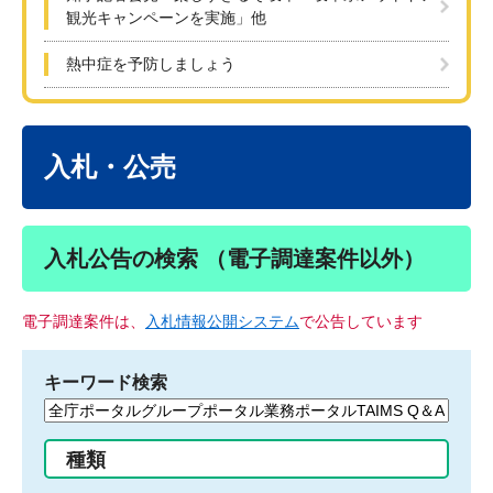
観光キャンペーンを実施」他
熱中症を予防しましょう
本
文
入札・公売
入札公告の検索 （電子調達案件以外）
電子調達案件は、
入札情報公開システム
で公告しています
キーワード検索
検
索
す
種類
る