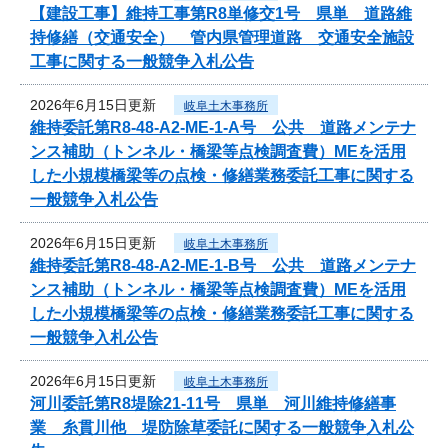
【建設工事】維持工事第R8単修交1号 県単 道路維
持修繕（交通安全） 管内県管理道路 交通安全施設
工事に関する一般競争入札公告
2026年6月15日更新
岐阜土木事務所
維持委託第R8-48-A2-ME-1-A号 公共 道路メンテナ
ンス補助（トンネル・橋梁等点検調査費）MEを活用
した小規模橋梁等の点検・修繕業務委託工事に関する
一般競争入札公告
2026年6月15日更新
岐阜土木事務所
維持委託第R8-48-A2-ME-1-B号 公共 道路メンテナ
ンス補助（トンネル・橋梁等点検調査費）MEを活用
した小規模橋梁等の点検・修繕業務委託工事に関する
一般競争入札公告
2026年6月15日更新
岐阜土木事務所
河川委託第R8堤除21-11号 県単 河川維持修繕事
業 糸貫川他 堤防除草委託に関する一般競争入札公