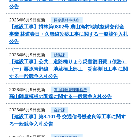
公告
2026年6月9日更新
揖斐農林事務所
【建設工事】揖林第0802号 農山漁村地域整備交付金
事業 林道春日・久瀬線改築工事に関する一般競争入札
公告
2026年6月9日更新
砂防課
【建設工事】公共 道路橋りょう災害復旧費（債務）
（一）栗原青野線 地蔵橋上部工 災害復旧工事 に関
する一般競争入札公告
2026年6月9日更新
高山陣屋管理事務所
高山陣屋榑板の調達に関する一般競争入札公告
2026年6月9日更新
会計課
【建設工事】第8-101号 交通信号機改良等工事に関す
る一般競争入札公告