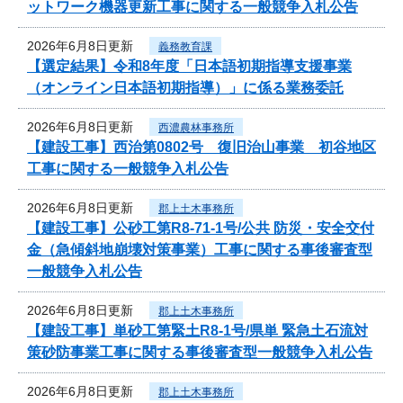
ットワーク機器更新工事に関する一般競争入札公告
2026年6月8日更新
義務教育課
【選定結果】令和8年度「日本語初期指導支援事業
（オンライン日本語初期指導）」に係る業務委託
2026年6月8日更新
西濃農林事務所
【建設工事】西治第0802号 復旧治山事業 初谷地区
工事に関する一般競争入札公告
2026年6月8日更新
郡上土木事務所
【建設工事】公砂工第R8-71-1号/公共 防災・安全交付
金（急傾斜地崩壊対策事業）工事に関する事後審査型
一般競争入札公告
2026年6月8日更新
郡上土木事務所
【建設工事】単砂工第緊土R8-1号/県単 緊急土石流対
策砂防事業工事に関する事後審査型一般競争入札公告
2026年6月8日更新
郡上土木事務所