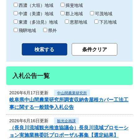
り
西濃（大垣）地域
揖斐地域
中濃（美濃）地域
郡上地域
可茂地域
東濃（多治見）地域
恵那地域
下呂地域
飛騨地域
県外
入札公告一覧
2026年6月17日更新
中山間農業研究所
岐阜県中山間農業研究所調査収納舎屋根カバー工法工
事に関する一般競争入札公告
2026年6月16日更新
観光企画課
（長良川流域観光推進協議会）長良川流域プロモーシ
ョン実施業務委託プロポーザル募集【選定結果】