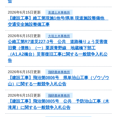
告
2026年6月15日更新
美濃土木事務所
【建設工事】維工第現施1他号/県単 現道施設整備他
交通安全施設整備工事
2026年6月15日更新
大垣土木事務所
公維工第R7道災227-3号 公共 道路橋りょう災害復
旧費（債務）（一）栗原青野線 地蔵橋下部工
（A1.A2橋台）災害復旧工事に関する一般競争入札公
告
2026年6月15日更新
飛騨農林事務所
【建設工事】飛治第0806号 県単治山工事（ゾウゾウ
山）に関する一般競争入札公告
2026年6月15日更新
飛騨農林事務所
【建設工事】飛治第0805号 公共 予防治山工事（木
滝尾）に関する一般競争入札公告