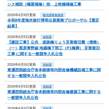
ンス補助（橋梁補修）他 上牧橋補修工事
2026年6月8日更新
観光誘客推進課
令和8年度海外旅行博等出展業務プロポーザル【選定
結果】
2026年6月5日更新
砂防課
【建設工事】公共 道路橋りょう災害復旧費（債務）
（一）栗原青野線 地蔵橋下部工（P1橋脚） 災害復旧
工事 に関する一般競争入札公告
2026年6月5日更新
管財課
東濃西部総合庁舎本館棟等内部改修機械設備工事に関
する一般競争入札公告
2026年6月5日更新
管財課
東濃西部総合庁舎本館棟等内部改修建築工事に関する
一般競争入札公告
2026年6月5日更新
管財課