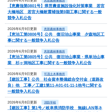
2026年6月9日更新
恵那農林事務所
【恵農強第0801号】県営農道施設強化対策事業 若宮
大橋地区 若宮大橋耐震補強第9期工事に関する一般
競争入札公告
2026年6月9日更新
恵那農林事務所
【恵治工第0806号】公共 復旧治山事業 夕森地区工
事に関する一般競争入札公告
2026年6月9日更新
恵那農林事務所
【恵治工第0805号】公共 復旧治山事業・県単治山事
業 杉ヶ洞地区工事に関する一般競争入札公告
2026年6月9日更新
可茂土木事務所
【建設工事】公共 社会資本整備総合交付金（道路改
良）他 工事／工建1第11-A01-01-11-1他号に関する
一般競争入札公告
2026年6月8日更新
消防学校
【建設工事】第1号／岐阜県消防学校 無線LAN等ネ