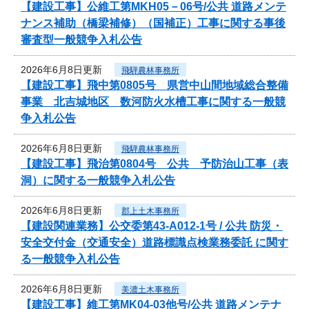
【建設工事】公維工第MKH05－06号/公共 道路メンテ
ナンス補助（橋梁補修）（国補正）工事に関する事後
審査型一般競争入札公告
2026年6月8日更新
飛騨農林事務所
【建設工事】飛中第0805号 県営中山間地域総合整備
事業 北吉城地区 数河防火水槽工事に関する一般競
争入札公告
2026年6月8日更新
飛騨農林事務所
【建設工事】飛治第0804号 公共 予防治山工事（表
洞）に関する一般競争入札公告
2026年6月8日更新
郡上土木事務所
【建設関連業務】公交委第43-A012-1号 / 公共 防災・
安全交付金（交通安全）道路標識点検業務委託 に関す
る一般競争入札公告
2026年6月8日更新
美濃土木事務所
【建設工事】維工第MK04-03他号/公共 道路メンテナ