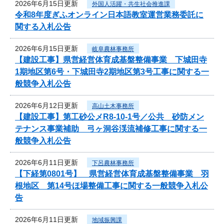
2026年6月15日更新
外国人活躍・共生社会推進課
令和8年度ぎふオンライン日本語教室運営業務委託に
関する入札公告
2026年6月15日更新
岐阜農林事務所
【建設工事】県営経営体育成基盤整備事業 下城田寺
1期地区第6号・下城田寺2期地区第3号工事に関する一
般競争入札公告
2026年6月12日更新
高山土木事務所
【建設工事】第工砂公メR8-10-1号／公共 砂防メン
テナンス事業補助 弓ヶ洞谷渓流補修工事に関する一
般競争入札公告
2026年6月11日更新
下呂農林事務所
【下経第0801号】 県営経営体育成基盤整備事業 羽
根地区 第14号ほ場整備工事に関する一般競争入札公
告
2026年6月11日更新
地域振興課