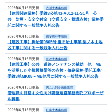
2026年6月16日更新
古川土木事務所
【建設関連業務】委維3公第43-A012-11-S1号 公
共 防災・安全交付金（交通安全・標識点検）業務委
託に関する一般競争入札公告
2026年6月16日更新
揖斐農林事務所
【建設工事】揖治第0805号 復旧治山事業 梨ノ木山地
区工事に関する一般競争入札公告
2026年6月16日更新
可茂土木事務所
【建設工事】公共 道路メンテナンス補助 他 ME
を活用した小規模橋梁等の点検・修繕業務 委託工事/
委維3第MK08－ME他号に関する一般競争入札公告
2026年6月15日更新
男女共同参画推進課
管理職を目指す女性向け講座運営業務委託プロポーザ
ル募集
2026年6月15日更新
岐阜土木事務所