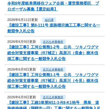
令和8年度岐阜県移住フェア企画・運営業務委託 プ
ロポーザル募集【選定結果】
2026年6月11日更新
会計課
【建設工事】第8-111号 道路標示施工工事に関する一
般競争入札公告
2026年6月9日更新
古川土木事務所
【建設工事】工河公第熊1-2号 公共 ツキノワグマ
総合対策支援事業（R7補正）高原川（長倉）樹木伐
採工事に関する一般競争入札公告
2026年6月9日更新
古川土木事務所
【建設工事】工河公第熊1-1号 公共 ツキノワグマ
総合対策支援事業（R7補正）高原川（今見）樹木伐
採工事に関する一般競争入札公告
2026年6月9日更新
古川土木事務所
【建設工事】工維3単第M11-3-R8-K1他号 県単 道
路維持修繕（飛騨市一円）工事に関する一般競争入札