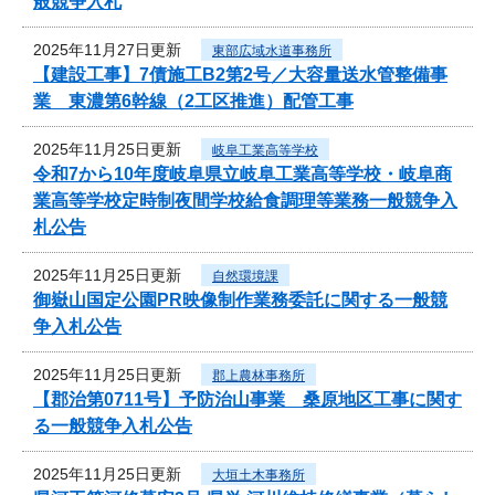
般競争入札
2025年11月27日更新
東部広域水道事務所
【建設工事】7債施工B2第2号／大容量送水管整備事
業 東濃第6幹線（2工区推進）配管工事
2025年11月25日更新
岐阜工業高等学校
令和7から10年度岐阜県立岐阜工業高等学校・岐阜商
業高等学校定時制夜間学校給食調理等業務一般競争入
札公告
2025年11月25日更新
自然環境課
御嶽山国定公園PR映像制作業務委託に関する一般競
争入札公告
2025年11月25日更新
郡上農林事務所
【郡治第0711号】予防治山事業 桑原地区工事に関す
る一般競争入札公告
2025年11月25日更新
大垣土木事務所