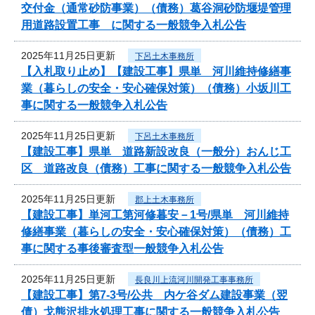
交付金（通常砂防事業）（債務）葛谷洞砂防堰堤管理
用道路設置工事 に関する一般競争入札公告
2025年11月25日更新
下呂土木事務所
【入札取り止め】【建設工事】県単 河川維持修繕事
業（暮らしの安全・安心確保対策）（債務）小坂川工
事に関する一般競争入札公告
2025年11月25日更新
下呂土木事務所
【建設工事】県単 道路新設改良（一般分）おんじ工
区 道路改良（債務）工事に関する一般競争入札公告
2025年11月25日更新
郡上土木事務所
【建設工事】単河工第河修暮安－1号/県単 河川維持
修繕事業（暮らしの安全・安心確保対策）（債務）工
事に関する事後審査型一般競争入札公告
2025年11月25日更新
長良川上流河川開発工事事務所
【建設工事】第7-3号/公共 内ケ谷ダム建設事業（翌
債）戈熊沢排水処理工事に関する一般競争入札公告