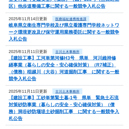
区）他歩道整備工事に関する一般競争入札公告
2025年11月14日更新
医療福祉連携推進課
岐阜県立衛生専門学校及び県立看護専門学校ネットワ
ーク環境更改及び保守運用業務委託に関する一般競争
入札公告
2025年11月11日更新
古川土木事務所
【建設工事】工河単第河修H3号 県単 河川維持修
繕事業（暮らしの安全・安心確保対策）（R7補正）
（債務）稲越川（大谷）河道掘削工事 に関する一般
競争入札公告
2025年11月11日更新
古川土木事務所
【建設工事】工砂単第緊土暮-1号 県単 緊急土石流
対策砂防事業（暮らしの安全・安心確保対策）（債
務）洞谷砂防堰堤土砂掘削工事 に関する一般競争入
札公告