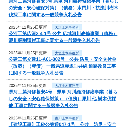
県河工第河修暮安3号 県単 河川維持修繕事業（暮らし
の安全・安心確保対策）（債務）水門川・杭瀬川樹木
伐採工事に関する一般競争入札公告
2025年11月25日更新
大垣土木事務所
公河工第広河2-4-1号 公共 広域河川改修事業（債務）
泥川掘削護岸工事に関する一般競争入札公告
2025年11月25日更新
大垣土木事務所
公建工第交建11-A01-002号 公共 防災・安全交付金
（改築）（翌債） 一般県道赤坂垂井線 道路改良工事
に関する一般競争入札公告
2025年11月25日更新
大垣土木事務所
県河工第河修暮安4号 県単 河川維持修繕事業（暮ら
しの安全・安心確保対策）（債務）犀川 他 樹木伐採
他 工事に関する一般競争入札公告
2025年11月25日更新
古川土木事務所
【建設工事】工砂公第通047-1号 公共 防災・安全