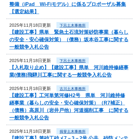
整備（iPad Wi-Fiモデル）に係るプロポーザル募集
【選定結果】
2025年11月18日更新
下呂土木事務所
【建設工事】県単 緊急土石流対策砂防事業（暮らし
の安全・安心確保対策）（債務）坂本谷工事に関する
一般競争入札公告
2025年11月18日更新
下呂土木事務所
【入札取り止め】【建設工事】県単 河川維持修繕事
業(債務)飛騨川工事に関する一般競争入札公告
2025年11月18日更新
古川土木事務所
【建設工事】工河単第河修H2号 県単 河川維持修
繕事業（暮らしの安全・安心確保対策）（R7補正）
（債務）高原川（岩井戸他）河道掘削工事 に関する
一般競争入札公告
2025年11月18日更新
揖斐土木事務所
【建設工事】第砂工砂メ7－3－2号 公共 砂防メンテ