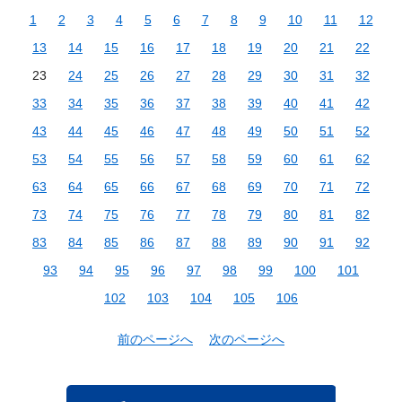
1
2
3
4
5
6
7
8
9
10
11
12
13
14
15
16
17
18
19
20
21
22
23
24
25
26
27
28
29
30
31
32
33
34
35
36
37
38
39
40
41
42
43
44
45
46
47
48
49
50
51
52
53
54
55
56
57
58
59
60
61
62
63
64
65
66
67
68
69
70
71
72
73
74
75
76
77
78
79
80
81
82
83
84
85
86
87
88
89
90
91
92
93
94
95
96
97
98
99
100
101
102
103
104
105
106
前のページへ
次のページへ