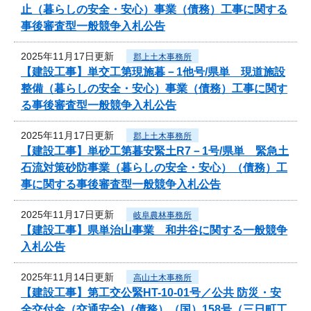
止（暮らしの安全・安心）事業（債務）工事に関する
事後審査型一般競争入札公告
2025年11月17日更新
郡上土木事務所
【建設工事】単交工第現施暮－1他号/県単 現道施設
整備（暮らしの安全・安心）事業（債務）工事に関す
る事後審査型一般競争入札公告
2025年11月17日更新
郡上土木事務所
【建設工事】単砂工第暮安緊土R7－1号/県単 緊急土
石流対策砂防事業（暮らしの安全・安心）（債務）工
事に関する事後審査型一般競争入札公告
2025年11月17日更新
岐阜農林事務所
【建設工事】県単治山事業 和井谷に関する一般競争
入札公告
2025年11月14日更新
高山土木事務所
【建設工事】第工交公緊HT-10-01号／公共 防災・安
全交付金（交通安全)（債務）（国）158号（三日町工