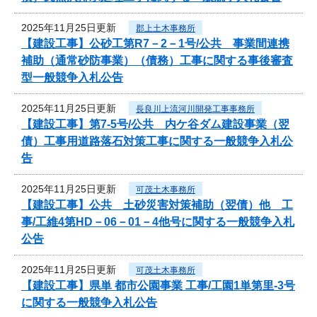
2025年11月25日更新
郡上土木事務所
【建設工事】公砂工第R7－2－1号/公共 事業間連携
補助（通常砂防事業）（債務）工事に関する事後審査
型一般競争入札公告
2025年11月25日更新
長良川上流河川開発工事事務所
【建設工事】第7-5号/公共 内ケ谷ダム建設事業（翌
債）工事用道路落石対策工事に関する一般競争入札公
告
2025年11月25日更新
可茂土木事務所
【建設工事】公共 土砂災害対策補助（翌債）他 工
事/工維4第HD－06－01－4他号に関する一般競争入札
公告
2025年11月25日更新
可茂土木事務所
【建設工事】県単 都市公園事業 工事/工園1単第里-3号
に関する一般競争入札公告