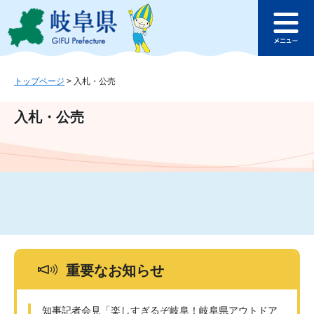
ペ
メ
このページの本文へ
ー
ニ
メ
ジ
ュ
ニ
の
ー
ュ
先
を
ー
頭
飛
トップページ
>
入札・公売
で
ば
す
し
入札・公売
。
て
本
文
へ
重要なお知らせ
知事記者会見「楽しすぎるぞ岐阜！岐阜県アウトドア