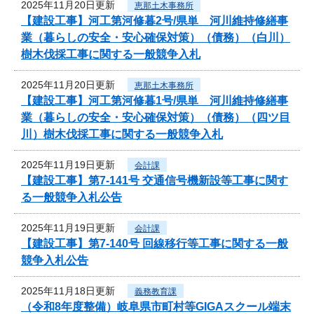
2025年11月20日更新
恵那土木事務所
【建設工事】河工第河修暮2号/県単 河川維持修繕事
業（暮らしの安全・安心確保対策）（債務）（白川）
樹木伐採工事に関する一般競争入札
2025年11月20日更新
恵那土木事務所
【建設工事】河工第河修暮1号/県単 河川維持修繕事
業（暮らしの安全・安心確保対策）（債務）（四ツ目
川）樹木伐採工事に関する一般競争入札
2025年11月19日更新
会計課
【建設工事】第7-141号 交通信号機新設等工事に関す
る一般競争入札公告
2025年11月19日更新
会計課
【建設工事】第7-140号 回線移行等工事に関する一般
競争入札公告
2025年11月18日更新
義務教育課
（令和8年度整備）岐阜県市町村等GIGAスクール端末