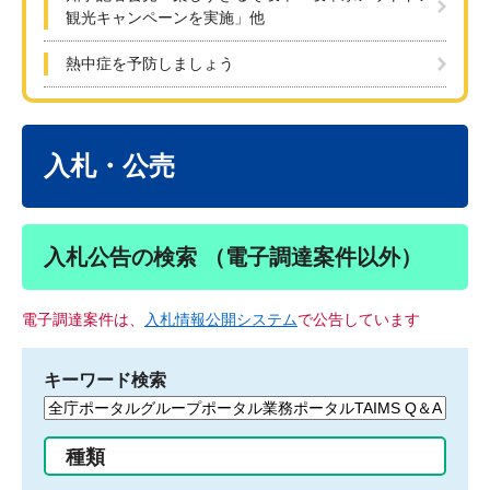
観光キャンペーンを実施」他
熱中症を予防しましょう
本
文
入札・公売
入札公告の検索 （電子調達案件以外）
電子調達案件は、
入札情報公開システム
で公告しています
キーワード検索
検
索
す
種類
る