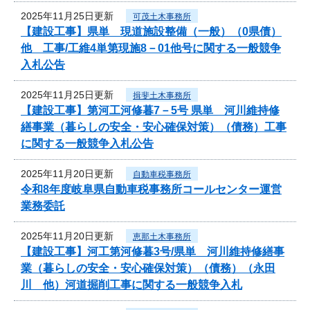
2025年11月25日更新
可茂土木事務所
【建設工事】県単 現道施設整備（一般）（0県債）
他 工事/工維4単第現施8－01他号に関する一般競争
入札公告
2025年11月25日更新
揖斐土木事務所
【建設工事】第河工河修暮7－5号 県単 河川維持修
繕事業（暮らしの安全・安心確保対策）（債務）工事
に関する一般競争入札公告
2025年11月20日更新
自動車税事務所
令和8年度岐阜県自動車税事務所コールセンター運営
業務委託
2025年11月20日更新
恵那土木事務所
【建設工事】河工第河修暮3号/県単 河川維持修繕事
業（暮らしの安全・安心確保対策）（債務）（永田
川 他）河道掘削工事に関する一般競争入札