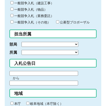
キ
一般競争入札（建設工事）
ー
一般競争入札（物品）
ワ
一般競争入札（業務委託）
ー
ド
一般競争入札（その他）
公募型プロポーザル
を
入
担当所属
力
部局
所属
入札公告日
期
から
間
期
の
間
始
地域
の
ま
終
り
わ
本庁
岐阜地域（本庁除く）