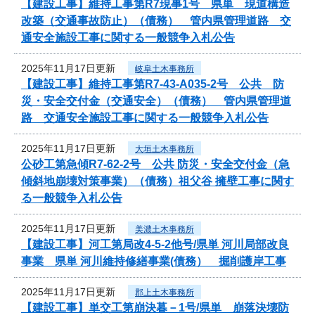
【建設工事】維持工事第R7現事1号 県単 現道構造
改築（交通事故防止）（債務） 管内県管理道路 交
通安全施設工事に関する一般競争入札公告
2025年11月17日更新
岐阜土木事務所
【建設工事】維持工事第R7-43-A035-2号 公共 防
災・安全交付金（交通安全）（債務） 管内県管理道
路 交通安全施設工事に関する一般競争入札公告
2025年11月17日更新
大垣土木事務所
公砂工第急傾R7-62-2号 公共 防災・安全交付金（急
傾斜地崩壊対策事業）（債務）祖父谷 擁壁工事に関す
る一般競争入札公告
2025年11月17日更新
美濃土木事務所
【建設工事】河工第局改4-5-2他号/県単 河川局部改良
事業 県単 河川維持修繕事業(債務） 掘削護岸工事
2025年11月17日更新
郡上土木事務所
【建設工事】単交工第崩決暮－1号/県単 崩落決壊防