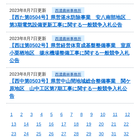
2023年8月7日更新
西濃農林事務所
【西た第0504号】県営湛水防除事業 安八南部地区
第3期電気設備更新工事に関する一般競争入札公告
2023年8月7日更新
西濃農林事務所
【西ほ第0502号】県営経営体育成基盤整備事業 室原
小栗栖地区 揚水機場整備工事に関する一般競争入札
公告
2023年8月7日更新
西濃農林事務所
【西中第0503号】県営中山間地域総合整備事業 関ケ
原地区 山中工区第7期工事に関する一般競争入札公
告
1
2
3
4
5
6
7
8
9
10
11
12
13
14
15
16
17
18
19
20
21
22
23
24
25
26
27
28
29
30
31
32