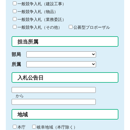
キ
一般競争入札（建設工事）
ー
一般競争入札（物品）
ワ
一般競争入札（業務委託）
ー
ド
一般競争入札（その他）
公募型プロポーザル
を
入
担当所属
力
部局
所属
入札公告日
期
から
間
期
の
間
始
地域
の
ま
終
り
わ
本庁
岐阜地域（本庁除く）