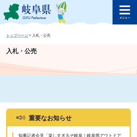
ペ
メ
このページの本文へ
ー
ニ
メ
ジ
ュ
ニ
の
ー
ュ
先
を
ー
頭
飛
トップページ
>
入札・公売
で
ば
す
し
入札・公売
。
て
本
文
へ
重要なお知らせ
知事記者会見「楽しすぎるぞ岐阜！岐阜県アウトドア