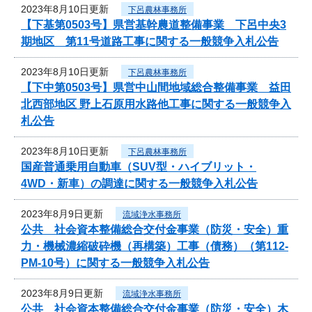
2023年8月10日更新
下呂農林事務所
【下基第0503号】県営基幹農道整備事業 下呂中央3
期地区 第11号道路工事に関する一般競争入札公告
2023年8月10日更新
下呂農林事務所
【下中第0503号】県営中山間地域総合整備事業 益田
北西部地区 野上石原用水路他工事に関する一般競争入
札公告
2023年8月10日更新
下呂農林事務所
国産普通乗用自動車（SUV型・ハイブリット・
4WD・新車）の調達に関する一般競争入札公告
2023年8月9日更新
流域浄水事務所
公共 社会資本整備総合交付金事業（防災・安全）重
力・機械濃縮破砕機（再構築）工事（債務）（第112-
PM-10号）に関する一般競争入札公告
2023年8月9日更新
流域浄水事務所
公共 社会資本整備総合交付金事業（防災・安全）木