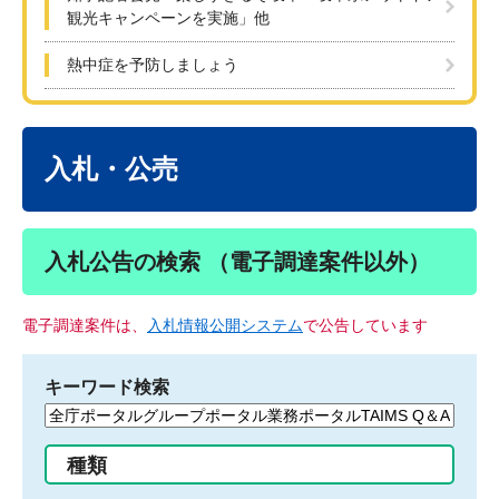
観光キャンペーンを実施」他
熱中症を予防しましょう
本
文
入札・公売
入札公告の検索 （電子調達案件以外）
電子調達案件は、
入札情報公開システム
で公告しています
キーワード検索
検
索
す
種類
る