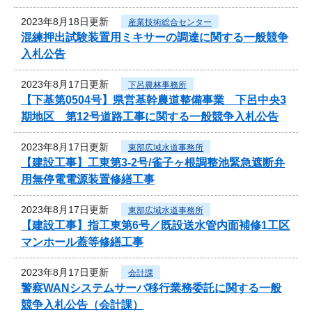
2023年8月18日更新
産業技術総合センター
混練押出試験装置用ミキサーの調達に関する一般競争
入札公告
2023年8月17日更新
下呂農林事務所
【下基第0504号】県営基幹農道整備事業 下呂中央3
期地区 第12号道路工事に関する一般競争入札公告
2023年8月17日更新
東部広域水道事務所
【建設工事】工東第3-2号/雀子ヶ根調整池緊急遮断弁
用無停電電源装置修繕工事
2023年8月17日更新
東部広域水道事務所
【建設工事】指工東第6号／既設送水管内面補修1工区
マンホール蓋等修繕工事
2023年8月17日更新
会計課
警察WANシステムサーバ移行業務委託に関する一般
競争入札公告（会計課）