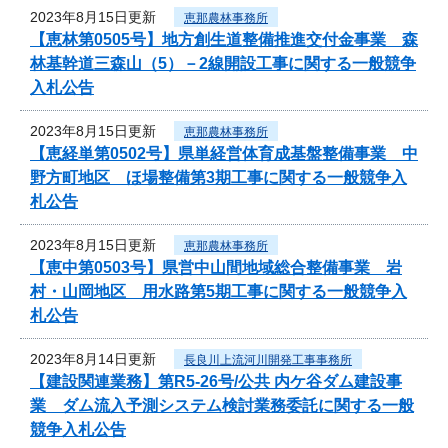
2023年8月15日更新
恵那農林事務所
【恵林第0505号】地方創生道整備推進交付金事業 森
林基幹道三森山（5）－2線開設工事に関する一般競争
入札公告
2023年8月15日更新
恵那農林事務所
【恵経単第0502号】県単経営体育成基盤整備事業 中
野方町地区 ほ場整備第3期工事に関する一般競争入
札公告
2023年8月15日更新
恵那農林事務所
【恵中第0503号】県営中山間地域総合整備事業 岩
村・山岡地区 用水路第5期工事に関する一般競争入
札公告
2023年8月14日更新
長良川上流河川開発工事事務所
【建設関連業務】第R5-26号/公共 内ケ谷ダム建設事
業 ダム流入予測システム検討業務委託に関する一般
競争入札公告