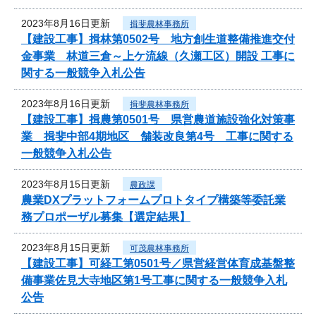
2023年8月16日更新
揖斐農林事務所
【建設工事】揖林第0502号 地方創生道整備推進交付
金事業 林道三倉～上ケ流線（久瀬工区）開設 工事に
関する一般競争入札公告
2023年8月16日更新
揖斐農林事務所
【建設工事】揖農第0501号 県営農道施設強化対策事
業 揖斐中部4期地区 舗装改良第4号 工事に関する
一般競争入札公告
2023年8月15日更新
農政課
農業DXプラットフォームプロトタイプ構築等委託業
務プロポーザル募集【選定結果】
2023年8月15日更新
可茂農林事務所
【建設工事】可経工第0501号／県営経営体育成基盤整
備事業佐見大寺地区第1号工事に関する一般競争入札
公告