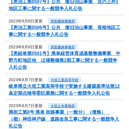
【恵治工第0507号】公共 復旧治山事業 宮の上外1
地区工事に関する一般競争入札公告
2023年8月8日更新
恵那農林事務所
【恵治工第0506号】公共 復旧治山事業 長根地区工
事に関する一般競争入札公告
2023年8月8日更新
恵那農林事務所
【恵経単第0501号】県単経営体育成基盤整備事業 中
野方町地区他 ほ場整備第2期工事に関する一般競争
入札公告
2023年8月7日更新
大垣工業高等学校
岐阜県立大垣工業高等学校で実施する建築基準法第12
条定期点検等委託業務に関する一般競争入札公告
2023年8月7日更新
大垣土木事務所
県街工第8号 県単 街路事業（一般分）（債務）
（都）神田神戸線 道路改良工事に関する一般競争入
札公告