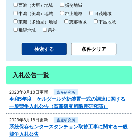
り
西濃（大垣）地域
揖斐地域
中濃（美濃）地域
郡上地域
可茂地域
東濃（多治見）地域
恵那地域
下呂地域
飛騨地域
県外
入札公告一覧
2023年8月18日更新
畜産研究所
令和5年度 ケルダール分析装置一式の調達に関する
一般競争入札公告（畜産研究所酪農研究部）
2023年8月18日更新
畜産研究所
系統保存センタースタンチョン取替工事に関する一般
競争入札公告