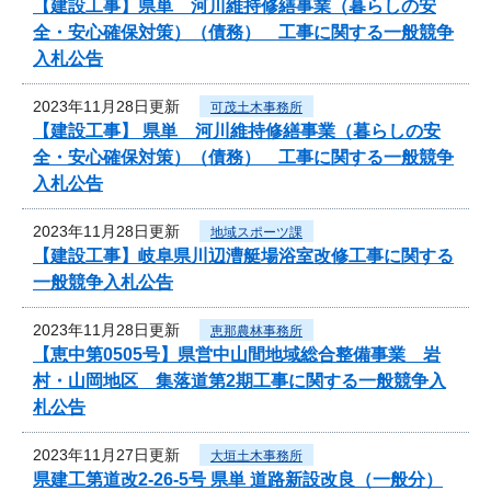
【建設工事】県単 河川維持修繕事業（暮らしの安
全・安心確保対策）（債務） 工事に関する一般競争
入札公告
2023年11月28日更新
可茂土木事務所
【建設工事】 県単 河川維持修繕事業（暮らしの安
全・安心確保対策）（債務） 工事に関する一般競争
入札公告
2023年11月28日更新
地域スポーツ課
【建設工事】岐阜県川辺漕艇場浴室改修工事に関する
一般競争入札公告
2023年11月28日更新
恵那農林事務所
【恵中第0505号】県営中山間地域総合整備事業 岩
村・山岡地区 集落道第2期工事に関する一般競争入
札公告
2023年11月27日更新
大垣土木事務所
県建工第道改2-26-5号 県単 道路新設改良（一般分）