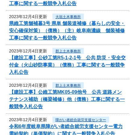
工事に関する一般競争入札公告
2023年12月4日更新
大垣土木事務所
県維工第舗補暮3号 県単 舗装道補修（暮らしの安全・
安心確保対策）（債務）（主）岐阜南濃線 舗装補修
工事に関する一般競争入札公告
2023年12月4日更新
郡上土木事務所
【建設工事】公砂工第R5-1-2-1号 公共 防災・安全交
付金（火山砂防事業）（債務）工事に関する一般競争
入札公告
2023年12月4日更新
郡上土木事務所
【建設工事】公維工第MK05-09他号 公共 道路メン
テナンス補助（橋梁補修）他（債務）工事に関する一
般競争入札公告
2023年12月4日更新
障がい者総合就労支援センター
令和6年度岐阜県障がい者総合就労支援センター電力
需給契約（単価契約）に関する一般競争入札公告