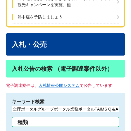
観光キャンペーンを実施」他
熱中症を予防しましょう
本
文
入札・公売
入札公告の検索 （電子調達案件以外）
電子調達案件は、
入札情報公開システム
で公告しています
キーワード検索
検
索
す
種類
る