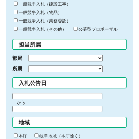
キ
一般競争入札（建設工事）
ー
一般競争入札（物品）
ワ
一般競争入札（業務委託）
ー
ド
一般競争入札（その他）
公募型プロポーザル
を
入
担当所属
力
部局
所属
入札公告日
期
から
間
期
の
間
始
地域
の
ま
終
り
わ
本庁
岐阜地域（本庁除く）