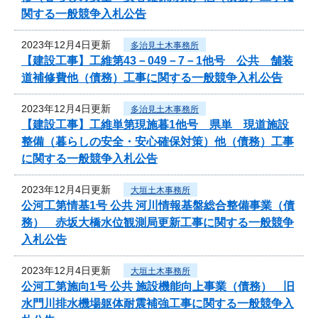
関する一般競争入札公告
2023年12月4日更新
多治見土木事務所
【建設工事】工維第43－049－7－1他号 公共 舗装
道補修費他（債務）工事に関する一般競争入札公告
2023年12月4日更新
多治見土木事務所
【建設工事】工維単第現施暮1他号 県単 現道施設
整備（暮らしの安全・安心確保対策）他（債務）工事
に関する一般競争入札公告
2023年12月4日更新
大垣土木事務所
公河工第情基1号 公共 河川情報基盤総合整備事業（債
務） 赤坂大橋水位観測局更新工事に関する一般競争
入札公告
2023年12月4日更新
大垣土木事務所
公河工第施向1号 公共 施設機能向上事業（債務） 旧
水門川排水機場躯体耐震補強工事に関する一般競争入