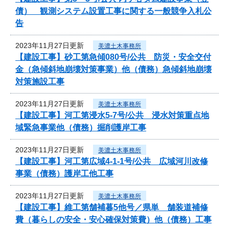
債） 観測システム設置工事に関する一般競争入札公
告
2023年11月27日更新
美濃土木事務所
【建設工事】砂工第急傾080号/公共 防災・安全交付
金（急傾斜地崩壊対策事業）他（債務）急傾斜地崩壊
対策施設工事
2023年11月27日更新
美濃土木事務所
【建設工事】河工第浸水5-7号/公共 浸水対策重点地
域緊急事業他（債務）掘削護岸工事
2023年11月27日更新
美濃土木事務所
【建設工事】河工第広域4-1-1号/公共 広域河川改修
事業（債務）護岸工他工事
2023年11月27日更新
美濃土木事務所
【建設工事】維工第舗補暮5他号／県単 舗装道補修
費（暮らしの安全・安心確保対策費）他（債務）工事