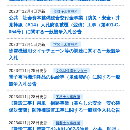
2023年12月4日更新
流域浄水事務所
公共 社会資本整備総合交付金事業（防災・安全）芥
見幹線（A14）人孔防食被覆（翌債）工事（第401-C-
054号）に関する一般競争入札公告
2023年12月1日更新
下呂土木事務所
除雪機械用タイヤチェーン等の調達に関する一般競争
入札
2023年11月29日更新
文化財保護センター
電子複写機消耗品の供給等（単価契約）に関する一般
競争入札公告
2023年11月28日更新
下呂土木事務所
【建設工事】県単 街路事業（暮らしの安全・安心確
保対策費）防護柵設置工事に関する一般競争入札公告
2023年11月28日更新
揖斐土木事務所
【建設工事】第建工43-A01-067-5他号 公共 防災・