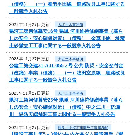
（債務） （一）養老平田線 道路改良工事に関する
一般競争入札公告
2023年11月27日更新
大垣土木事務所
県河工第河修暮安16号 県単 河川維持修繕事業（暮ら
しの安全・安心確保対策）（債務） 金草川他 堆積
土砂撤去工工事に関する一般競争入札公告
2023年11月27日更新
大垣土木事務所
公建工第交建31-A01-055-2号 公共 防災・安全交付金
（改築）事業（債務） （一）牧田室原線 道路改良
工事に関する一般競争入札公告
2023年11月27日更新
大垣土木事務所
県河工第河修暮安23号 県単 河川維持修繕事業（暮ら
しの安全・安心確保対策）（債務）中之江川・杭瀬
川 堤防天端舗装工事に関する一般競争入札公告
2023年11月27日更新
長良川上流河川開発工事事務所
【建設工事】第5－3号/公共 内ケ谷ダム建設事業（翌