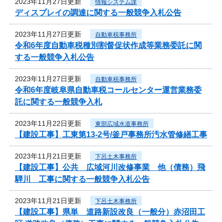
2023年11月27日更新
情報システム課
ディスプレイの調達に関する一般競争入札公告
2023年11月27日更新
自動車税事務所
令和6年度自動車税種別割督促状作成等業務委託に関
する一般競争入札公告
2023年11月27日更新
自動車税事務所
令和6年度岐阜県自動車税コールセンター運営業務委
託に関する一般競争入札
2023年11月22日更新
東部広域水道事務所
【建設工事】工東第13-2号/釜戸事務所汚水管修繕工事
2023年11月21日更新
下呂土木事務所
【建設工事】公共 広域河川改修事業 他（債務）飛
騨川 工事に関する一般競争入札公告
2023年11月21日更新
下呂土木事務所
【建設工事】県単 道路新設改良（一般分）赤沼田工