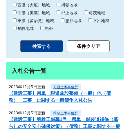
り
西濃（大垣）地域
揖斐地域
中濃（美濃）地域
郡上地域
可茂地域
東濃（多治見）地域
恵那地域
下呂地域
飛騨地域
県外
入札公告一覧
2023年12月5日更新
可茂土木事務所
【建設工事】県単 現道施設整備（一般）他（債
務） 工事 に関する一般競争入札公告
2023年12月5日更新
揖斐土木事務所
【建設工事】第維工舗暮1号 県単 舗装道補修（暮
らしの安全安心確保対策）（債務）工事に関する一般