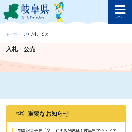
ペ
メ
このページの本文へ
ー
ニ
メ
ジ
ュ
ニ
の
ー
ュ
先
を
ー
頭
飛
トップページ
>
入札・公売
で
ば
す
し
入札・公売
。
て
本
文
へ
重要なお知らせ
知事記者会見「楽しすぎるぞ岐阜！岐阜県アウトドア