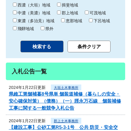
り
西濃（大垣）地域
揖斐地域
中濃（美濃）地域
郡上地域
可茂地域
東濃（多治見）地域
恵那地域
下呂地域
飛騨地域
県外
入札公告一覧
2024年1月22日更新
大垣土木事務所
県維工第舗補暮8号県単 舗装道補修（暮らしの安全・
安心確保対策）（債務）（一）脛永万石線 舗装補修
工事に関する一般競争入札公告
2024年1月22日更新
郡上土木事務所
【建設工事】公砂工第R5-3-1号 公共 防災・安全交