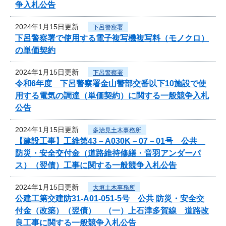
争入札公告
2024年1月15日更新
下呂警察署
下呂警察署で使用する電子複写機複写料（モノクロ）
の単価契約
2024年1月15日更新
下呂警察署
令和6年度 下呂警察署金山警部交番以下10施設で使
用する電気の調達（単価契約）に関する一般競争入札
公告
2024年1月15日更新
多治見土木事務所
【建設工事】工維第43－A030K－07－01号 公共
防災・安全交付金（道路維持修繕・音羽アンダーパ
ス）（翌債）工事に関する一般競争入札公告
2024年1月15日更新
大垣土木事務所
公建工第交建防31-A01-051-5号 公共 防災・安全交
付金（改築）（翌債） （一）上石津多賀線 道路改
良工事に関する一般競争入札公告