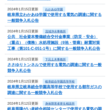
2024年1月15日更新
わかあゆ学園
岐阜県立わかあゆ学園で使用する電気の調達に関する
一般競争入札公告
2024年1月15日更新
流域浄水事務所
公共 社会資本整備総合交付金事業（防災・安全）
（重点）（債務）水処理施設（9池・管廊）耐震対策
工事（第101-C-051-1号）に関する一般競争入札公告
2024年1月12日更新
下呂土木事務所
ささゆりトンネルで使用する電気の調達に関する一般
競争入札公告
2024年1月12日更新
岐阜総合学園高等学校
岐阜県立岐阜総合学園高等学校で使用する都市ガスの
調達に関する一般競争入札公告
2024年1月12日更新
身体障害者更生相談所
岐阜県障がい者総合相談センターで使用する電気の調