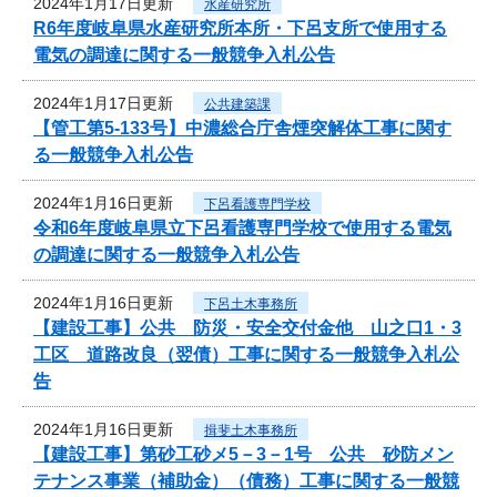
2024年1月17日更新
水産研究所
R6年度岐阜県水産研究所本所・下呂支所で使用する
電気の調達に関する一般競争入札公告
2024年1月17日更新
公共建築課
【管工第5-133号】中濃総合庁舎煙突解体工事に関す
る一般競争入札公告
2024年1月16日更新
下呂看護専門学校
令和6年度岐阜県立下呂看護専門学校で使用する電気
の調達に関する一般競争入札公告
2024年1月16日更新
下呂土木事務所
【建設工事】公共 防災・安全交付金他 山之口1・3
工区 道路改良（翌債）工事に関する一般競争入札公
告
2024年1月16日更新
揖斐土木事務所
【建設工事】第砂工砂メ5－3－1号 公共 砂防メン
テナンス事業（補助金）（債務）工事に関する一般競