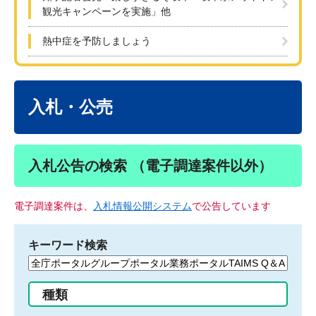
観光キャンペーンを実施」他
熱中症を予防しましょう
本
文
入札・公売
入札公告の検索 （電子調達案件以外）
電子調達案件は、
入札情報公開システム
で公告しています
キーワード検索
検
索
す
種類
る