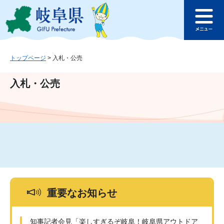
ペ
メ
このページの本文へ
ー
ニ
メ
ジ
ュ
ニ
の
ー
ュ
先
を
ー
頭
飛
トップページ
>
入札・公売
で
ば
す
し
入札・公売
。
て
本
文
へ
重要なお知らせ
知事記者会見「楽しすぎるぞ岐阜！岐阜県アウトドア