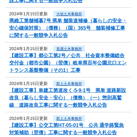
設工事に関する一般競争入札公告
2024年1月15日更新
大垣土木事務所
県維工第舗補暮7号 県単 舗装道補修（暮らしの安全・
安心確保対策）（債務）（国）365号 舗装補修工事
に関する一般競争入札公告
2024年1月15日更新
美濃土木事務所
【建設工事】都公工第2号／公共 社会資本整備総合
交付金（都市公園）（翌債）岐阜県百年公園北口エン
トランス基盤整備（その1）工事
2024年1月15日更新
郡上土木事務所
【建設工事】単建工第道改く-5-9-1号 県単 道路新設
改良（暮らし安全・安心）（債務）（一）惣則高鷲
線 道路改良工事に関する一般競争入札公告
2024年1月15日更新
郡上土木事務所
【建設工事】公交工第HT-05-01号 公共 通学路緊急
対策補助（翌債）工事に関する一般競争入札公告