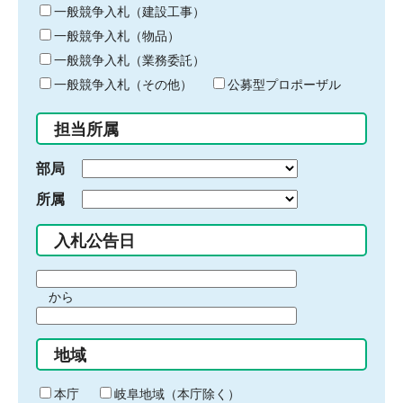
キ
一般競争入札（建設工事）
ー
一般競争入札（物品）
ワ
一般競争入札（業務委託）
ー
ド
一般競争入札（その他）
公募型プロポーザル
を
入
担当所属
力
部局
所属
入札公告日
期
から
間
期
の
間
始
地域
の
ま
終
り
わ
本庁
岐阜地域（本庁除く）