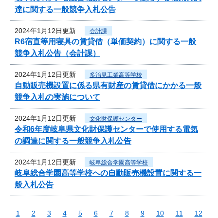
達に関する一般競争入札公告
2024年1月12日更新
会計課
R6宿直等用寝具の賃貸借（単価契約）に関する一般
競争入札公告（会計課）
2024年1月12日更新
多治見工業高等学校
自動販売機設置に係る県有財産の賃貸借にかかる一般
競争入札の実施について
2024年1月12日更新
文化財保護センター
令和6年度岐阜県文化財保護センターで使用する電気
の調達に関する一般競争入札公告
2024年1月12日更新
岐阜総合学園高等学校
岐阜総合学園高等学校への自動販売機設置に関する一
般入札公告
1
2
3
4
5
6
7
8
9
10
11
12