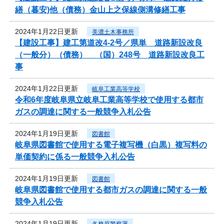
繕（暮安)他（債務）金山上之保線側溝修繕工事
2024年1月22日更新
美濃土木事務所
【建設工事】建工第道改4-2号／県単 道路新設改良
（一般分）（債務） （国）248号 道路新設改良工
事
2024年1月22日更新
岐阜工業高等学校
令和6年度岐阜県立岐阜工業高等学校で使用する都市
ガスの調達に関する一般競争入札公告
2024年1月19日更新
図書館
岐阜県図書館で使用する電子複写機（白黒）複写料の
単価契約に係る一般競争入札公告
2024年1月19日更新
図書館
岐阜県図書館で使用する都市ガスの調達に関する一般
競争入札公告
2024年1月19日更新
各務原警察署