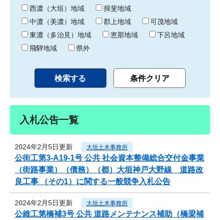
り
西濃（大垣）地域
揖斐地域
中濃（美濃）地域
郡上地域
可茂地域
東濃（多治見）地域
恵那地域
下呂地域
飛騨地域
県外
入札公告一覧
2024年2月5日更新
大垣土木事務所
公街工第3-A19-1号 公共 社会資本整備総合交付金事業
（街路事業）（債務）（都）大垣神戸大野線 道路改
良工事 （その1）に関する一般競争入札公告
2024年2月5日更新
大垣土木事務所
公維工第橋補3号 公共 道路メンテナンス補助（橋梁補