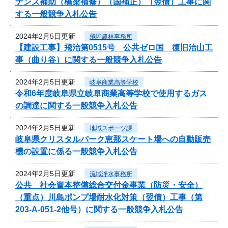
ナンス補助（橋梁補修）（国補正）（翌債）工事に関
する一般競争入札公告
2024年2月5日更新
飛騨農林事務所
【建設工事】飛治第0515号 公共ゼロ国 復旧治山工
事（曲り谷）に関する一般競争入札公告
2024年2月5日更新
岐阜商業高等学校
令和6年度岐阜県立岐阜商業高等学校で使用するガス
の調達に関する一般競争入札公告
2024年2月5日更新
地域スポーツ課
岐阜県クリスタルパーク恵那スケート場への自動販売
機の設置に係る一般競争入札公告
2024年2月5日更新
流域浄水事務所
公共 社会資本整備総合交付金事業（防災・安全）
（重点）川島ポンプ場耐水化対策（翌債）工事（第
203-A-051-2他号）に関する一般競争入札公告