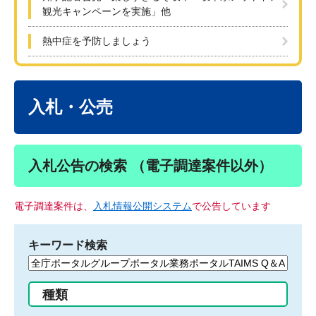
観光キャンペーンを実施」他
熱中症を予防しましょう
本
文
入札・公売
入札公告の検索 （電子調達案件以外）
電子調達案件は、
入札情報公開システム
で公告しています
キーワード検索
検
索
す
種類
る