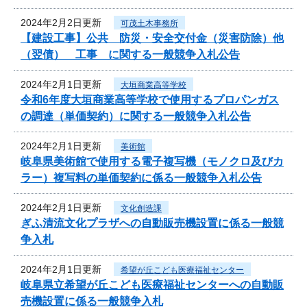
2024年2月2日更新
可茂土木事務所
【建設工事】公共 防災・安全交付金（災害防除）他
（翌債） 工事 に関する一般競争入札公告
2024年2月1日更新
大垣商業高等学校
令和6年度大垣商業高等学校で使用するプロパンガス
の調達（単価契約）に関する一般競争入札公告
2024年2月1日更新
美術館
岐阜県美術館で使用する電子複写機（モノクロ及びカ
ラー）複写料の単価契約に係る一般競争入札公告
2024年2月1日更新
文化創造課
ぎふ清流文化プラザへの自動販売機設置に係る一般競
争入札
2024年2月1日更新
希望が丘こども医療福祉センター
岐阜県立希望が丘こども医療福祉センターへの自動販
売機設置に係る一般競争入札