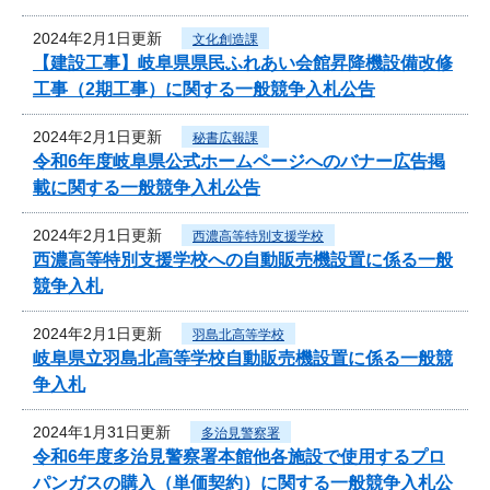
2024年2月1日更新
文化創造課
【建設工事】岐阜県県民ふれあい会館昇降機設備改修
工事（2期工事）に関する一般競争入札公告
2024年2月1日更新
秘書広報課
令和6年度岐阜県公式ホームページへのバナー広告掲
載に関する一般競争入札公告
2024年2月1日更新
西濃高等特別支援学校
西濃高等特別支援学校への自動販売機設置に係る一般
競争入札
2024年2月1日更新
羽島北高等学校
岐阜県立羽島北高等学校自動販売機設置に係る一般競
争入札
2024年1月31日更新
多治見警察署
令和6年度多治見警察署本館他各施設で使用するプロ
パンガスの購入（単価契約）に関する一般競争入札公