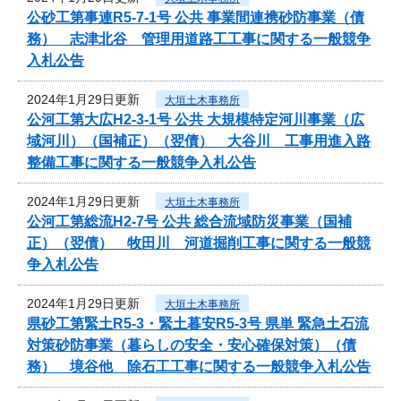
公砂工第事連R5-7-1号 公共 事業間連携砂防事業（債
務） 志津北谷 管理用道路工工事に関する一般競争
入札公告
2024年1月29日更新
大垣土木事務所
公河工第大広H2-3-1号 公共 大規模特定河川事業（広
域河川）（国補正）（翌債） 大谷川 工事用進入路
整備工事に関する一般競争入札公告
2024年1月29日更新
大垣土木事務所
公河工第総流H2-7号 公共 総合流域防災事業（国補
正）（翌債） 牧田川 河道掘削工事に関する一般競
争入札公告
2024年1月29日更新
大垣土木事務所
県砂工第緊土R5-3・緊土暮安R5-3号 県単 緊急土石流
対策砂防事業（暮らしの安全・安心確保対策）（債
務） 境谷他 除石工工事に関する一般競争入札公告