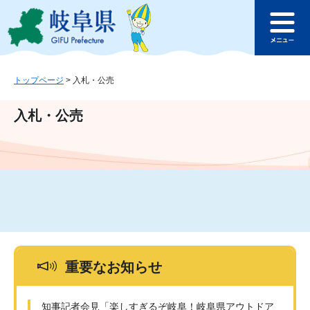
ペ
メ
このページの本文へ
ー
ニ
メ
ジ
ュ
ニ
の
ー
ュ
先
を
ー
頭
飛
トップページ
>
入札・公売
で
ば
す
し
入札・公売
。
て
本
文
へ
重要なお知らせ
知事記者会見「楽しすぎるぞ岐阜！岐阜県アウトドア