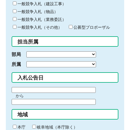
キ
一般競争入札（建設工事）
ー
一般競争入札（物品）
ワ
一般競争入札（業務委託）
ー
ド
一般競争入札（その他）
公募型プロポーザル
を
入
担当所属
力
部局
所属
入札公告日
期
から
間
期
の
間
始
地域
の
ま
終
り
わ
本庁
岐阜地域（本庁除く）