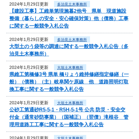
2024年1月29日更新
多治見土木事務所
【建設工事】工維単第現施暮2他号 県単 現道施設
整備（暮らしの安全・安心確保対策）他（債務）工事
に関する一般競争入札公告
2024年1月29日更新
多治見土木事務所
大型土のう袋等の調達に関する一般競争入札公告（多
治見土木事務所）
2024年1月29日更新
大垣土木事務所
県維工第橋修3号 県単 橋りょう維持修繕指定修繕（一
般）（債務）（主）岐阜関ケ原線 他 道路照明灯取
換工事に関する一般競争入札公告
2024年1月29日更新
大垣土木事務所
公砂工第通砂R5-5-1・R5H-5-1号 公共 防災・安全交
付金（通常砂防事業）（国補正）（翌債）滝根谷 管
理用道路工工事に関する一般競争入札公告
2024年1月29日更新
大垣土木事務所