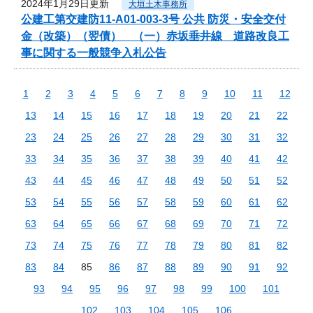
2024年1月29日更新
大垣土木事務所
公建工第交建防11-A01-003-3号 公共 防災・安全交付
金（改築）（翌債） （一）赤坂垂井線 道路改良工
事に関する一般競争入札公告
1
2
3
4
5
6
7
8
9
10
11
12
13
14
15
16
17
18
19
20
21
22
23
24
25
26
27
28
29
30
31
32
33
34
35
36
37
38
39
40
41
42
43
44
45
46
47
48
49
50
51
52
53
54
55
56
57
58
59
60
61
62
63
64
65
66
67
68
69
70
71
72
73
74
75
76
77
78
79
80
81
82
83
84
85
86
87
88
89
90
91
92
93
94
95
96
97
98
99
100
101
102
103
104
105
106