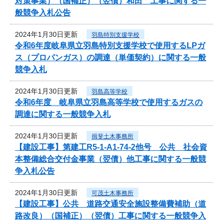
対策事業）（国補正）（翌債）和田 工事に関する一
般競争入札公告
2024年1月30日更新
羽島特別支援学校
令和6年度岐阜県立羽島特別支援学校で使用するLPガ
ス（プロパンガス）の調達（単価契約）に関する一般
競争入札
2024年1月30日更新
羽島高等学校
令和6年度 岐阜県立羽島高等学校で使用するガスの
調達に関する一般競争入札
2024年1月30日更新
揖斐土木事務所
【建設工事】第建工R5-1-A1-74-2他号 公共 社会資
本整備総合交付金事業（翌債）他工事に関する一般競
争入札公告
2024年1月30日更新
可茂土木事務所
【建設工事】公共 道路交通安全施設整備費補助（道
路改良）（国補正）（翌債）工事に関する一般競争入