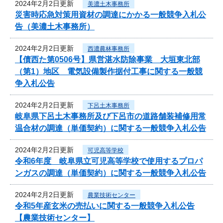
2024年2月2日更新
美濃土木事務所
災害時応急対策用資材の調達にかかる一般競争入札公
告（美濃土木事務所）
2024年2月2日更新
西濃農林事務所
【債西た第0506号】県営湛水防除事業 大垣東北部
（第1）地区 電気設備製作据付工事に関する一般競
争入札公告
2024年2月2日更新
下呂土木事務所
岐阜県下呂土木事務所及び下呂市の道路舗装補修用常
温合材の調達（単価契約）に関する一般競争入札公告
2024年2月2日更新
可児高等学校
令和6年度 岐阜県立可児高等学校で使用するプロパ
ンガスの調達（単価契約）に関する一般競争入札公告
2024年2月2日更新
農業技術センター
令和5年産玄米の売払いに関する一般競争入札公告
【農業技術センター】