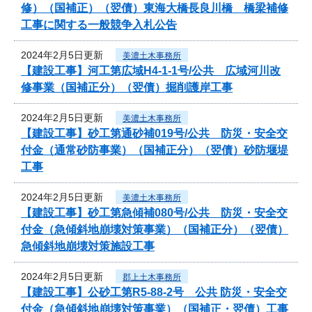
修）（国補正）（翌債）東海大橋長良川橋 橋梁補修
工事に関する一般競争入札公告
2024年2月5日更新
美濃土木事務所
【建設工事】河工第広域H4-1-1号/公共 広域河川改
修事業（国補正分）（翌債）掘削護岸工事
2024年2月5日更新
美濃土木事務所
【建設工事】砂工第通砂補019号/公共 防災・安全交
付金（通常砂防事業）（国補正分）（翌債）砂防堰堤
工事
2024年2月5日更新
美濃土木事務所
【建設工事】砂工第急傾補080号/公共 防災・安全交
付金（急傾斜地崩壊対策事業）（国補正分）（翌債）
急傾斜地崩壊対策施設工事
2024年2月5日更新
郡上土木事務所
【建設工事】公砂工第R5-88-2号 公共 防災・安全交
付金（急傾斜地崩壊対策事業）（国補正・翌債）工事