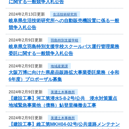
に関する一般競争入札公告
2024年2月13日更新
生活技術研究所
岐阜県生活技術研究所への自動販売機設置に係る一般
競争入札公告
2024年2月9日更新
羽島特別支援学校
岐阜県立羽島特別支援学校スクールバス運行管理業務
委託に関する一般競争入札公告
2024年2月9日更新
地域産業課
大阪万博に向けた県産品販路拡大事業委託業務（令和
6年度）プロポーザル募集
2024年2月9日更新
美濃土木事務所
【建設工事】河工第浸水5-8-2号/公共 浸水対策重点
地域緊急事業他（債務）鮎登里橋撤去工事
2024年2月9日更新
美濃土木事務所
【建設工事】維工第MKH04-02号/公共道路メンテナン