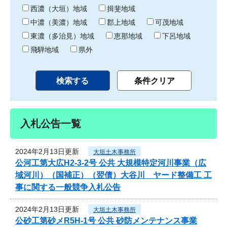
り
西濃（大垣）地域
揖斐地域
中濃（美濃）地域
郡上地域
可茂地域
東濃（多治見）地域
恵那地域
下呂地域
飛騨地域
県外
入札公告一覧
2024年2月13日更新
大垣土木事務所
公河工第大広H2-3-2号 公共 大規模特定河川事業（広
域河川）（国補正）（翌債）大谷川 ヤード整備工 工
事に関する一般競争入札公告
2024年2月13日更新
大垣土木事務所
公砂工第砂メR5H-1号 公共 砂防メンテナンス事業