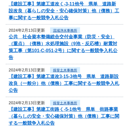
【建設工事】第建工道改く-3-11他号 県単 道路新
設改良（暮らしの安全・安心確保対策）他（債務）工
事に関する一般競争入札公告
2024年2月13日更新
流域浄水事務所
公共 社会資本整備総合交付金事業（防災・安全）
（重点）（債務）水処理施設（9池・反応槽）耐震対
策工事（第101-C-051-2号）に関する一般競争入札公
告
2024年2月13日更新
揖斐土木事務所
【建設工事】第建工道改3-15-3他号 県単 道路新設
改良（一般分）他（債務）工事に関する一般競争入札
公告
2024年2月13日更新
揖斐土木事務所
【建設工事】第建工街路く-5-1他号 県単 街路事業
（暮らしの安全・安心確保対策）他（債務）工事に関
する一般競争入札公告