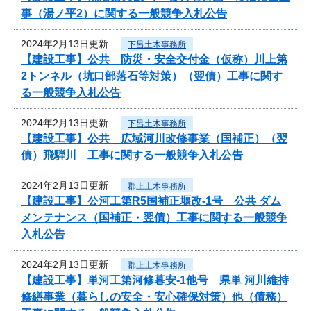
事（湯ノ平2）に関する一般競争入札公告
2024年2月13日更新
下呂土木事務所
【建設工事】公共 防災・安全交付金（仮称）川上第
2トンネル（坑口部落石等対策）（翌債）工事に関す
る一般競争入札公告
2024年2月13日更新
下呂土木事務所
【建設工事】公共 広域河川改修事業（国補正）（翌
債）飛騨川 工事に関する一般競争入札公告
2024年2月13日更新
郡上土木事務所
【建設工事】公河工第R5国補正堰改-1号 公共 ダム
メンテナンス（国補正・翌債）工事に関する一般競争
入札公告
2024年2月13日更新
郡上土木事務所
【建設工事】単河工第河修暮安-1他号 県単 河川維持
修繕事業（暮らしの安全・安心確保対策）他（債務）