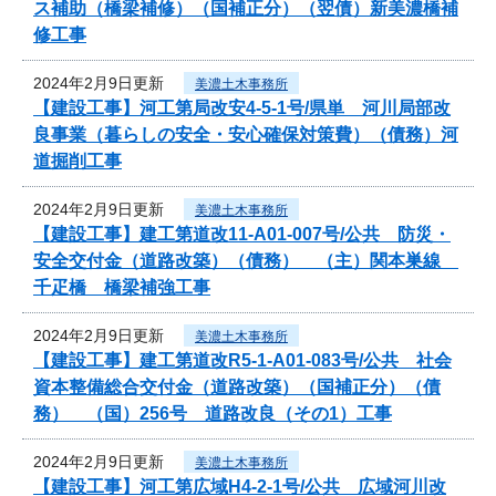
ス補助（橋梁補修）（国補正分）（翌債）新美濃橋補
修工事
2024年2月9日更新
美濃土木事務所
【建設工事】河工第局改安4-5-1号/県単 河川局部改
良事業（暮らしの安全・安心確保対策費）（債務）河
道掘削工事
2024年2月9日更新
美濃土木事務所
【建設工事】建工第道改11-A01-007号/公共 防災・
安全交付金（道路改築）（債務） （主）関本巣線
千疋橋 橋梁補強工事
2024年2月9日更新
美濃土木事務所
【建設工事】建工第道改R5-1-A01-083号/公共 社会
資本整備総合交付金（道路改築）（国補正分）（債
務） （国）256号 道路改良（その1）工事
2024年2月9日更新
美濃土木事務所
【建設工事】河工第広域H4-2-1号/公共 広域河川改