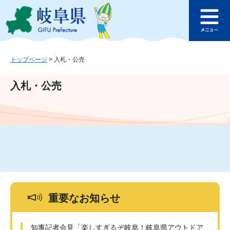
ペ
メ
このページの本文へ
ー
ニ
メ
ジ
ュ
ニ
の
ー
ュ
先
を
ー
頭
飛
トップページ
>
入札・公売
で
ば
す
し
入札・公売
。
て
本
文
へ
重要なお知らせ
知事記者会見「楽しすぎるぞ岐阜！岐阜県アウトドア