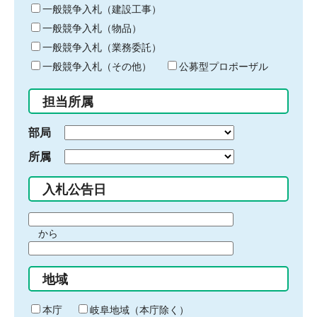
キ
一般競争入札（建設工事）
ー
一般競争入札（物品）
ワ
一般競争入札（業務委託）
ー
ド
一般競争入札（その他）
公募型プロポーザル
を
入
担当所属
力
部局
所属
入札公告日
期
から
間
期
の
間
始
地域
の
ま
終
り
わ
本庁
岐阜地域（本庁除く）