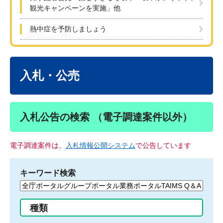
観光キャンペーンを実施」他
熱中症を予防しましょう
本
文
入札・公売
入札公告の検索 （電子調達案件以外）
電子調達案件は、
入札情報公開システム
で公告しています
キーワード検索
検
索
す
種類
る