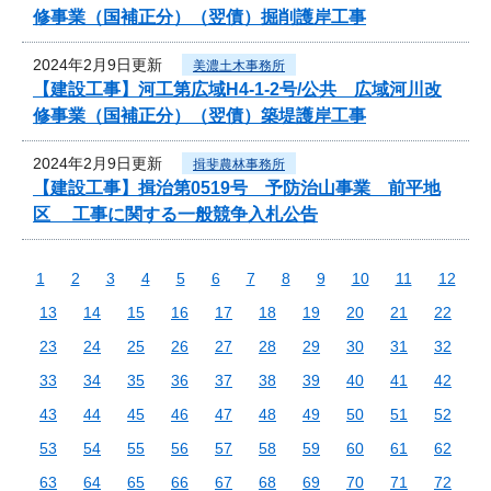
修事業（国補正分）（翌債）掘削護岸工事
2024年2月9日更新
美濃土木事務所
【建設工事】河工第広域H4-1-2号/公共 広域河川改
修事業（国補正分）（翌債）築堤護岸工事
2024年2月9日更新
揖斐農林事務所
【建設工事】揖治第0519号 予防治山事業 前平地
区 工事に関する一般競争入札公告
1
2
3
4
5
6
7
8
9
10
11
12
13
14
15
16
17
18
19
20
21
22
23
24
25
26
27
28
29
30
31
32
33
34
35
36
37
38
39
40
41
42
43
44
45
46
47
48
49
50
51
52
53
54
55
56
57
58
59
60
61
62
63
64
65
66
67
68
69
70
71
72