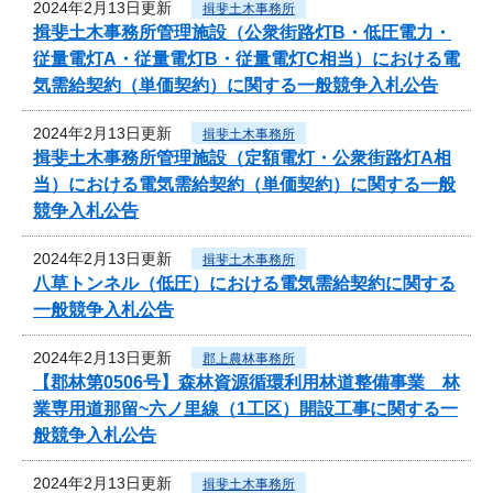
2024年2月13日更新
揖斐土木事務所
揖斐土木事務所管理施設（公衆街路灯B・低圧電力・
従量電灯A・従量電灯B・従量電灯C相当）における電
気需給契約（単価契約）に関する一般競争入札公告
2024年2月13日更新
揖斐土木事務所
揖斐土木事務所管理施設（定額電灯・公衆街路灯A相
当）における電気需給契約（単価契約）に関する一般
競争入札公告
2024年2月13日更新
揖斐土木事務所
八草トンネル（低圧）における電気需給契約に関する
一般競争入札公告
2024年2月13日更新
郡上農林事務所
【郡林第0506号】森林資源循環利用林道整備事業 林
業専用道那留~六ノ里線（1工区）開設工事に関する一
般競争入札公告
2024年2月13日更新
揖斐土木事務所