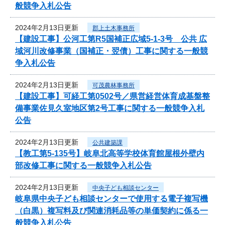
般競争入札公告
2024年2月13日更新
郡上土木事務所
【建設工事】公河工第R5国補正広域5-1-3号 公共 広
域河川改修事業（国補正・翌債）工事に関する一般競
争入札公告
2024年2月13日更新
可茂農林事務所
【建設工事】可経工第0502号／県営経営体育成基盤整
備事業佐見久室地区第2号工事に関する一般競争入札
公告
2024年2月13日更新
公共建築課
【教工第5-135号】岐阜北高等学校体育館屋根外壁内
部改修工事に関する一般競争入札公告
2024年2月13日更新
中央子ども相談センター
岐阜県中央子ども相談センターで使用する電子複写機
（白黒）複写料及び関連消耗品等の単価契約に係る一
般競争入札公告