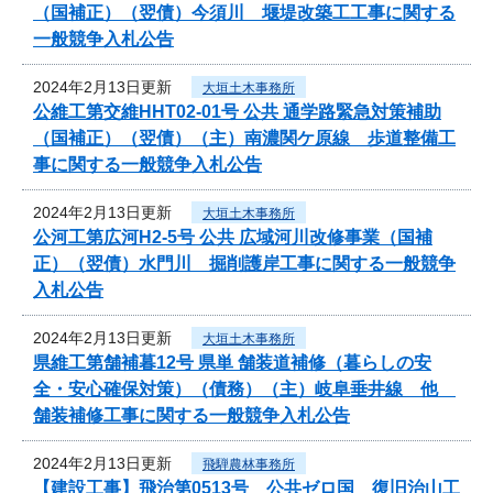
（国補正）（翌債）今須川 堰堤改築工工事に関する
一般競争入札公告
2024年2月13日更新
大垣土木事務所
公維工第交維HHT02-01号 公共 通学路緊急対策補助
（国補正）（翌債）（主）南濃関ケ原線 歩道整備工
事に関する一般競争入札公告
2024年2月13日更新
大垣土木事務所
公河工第広河H2-5号 公共 広域河川改修事業（国補
正）（翌債）水門川 掘削護岸工事に関する一般競争
入札公告
2024年2月13日更新
大垣土木事務所
県維工第舗補暮12号 県単 舗装道補修（暮らしの安
全・安心確保対策）（債務）（主）岐阜垂井線 他
舗装補修工事に関する一般競争入札公告
2024年2月13日更新
飛騨農林事務所
【建設工事】飛治第0513号 公共ゼロ国 復旧治山工