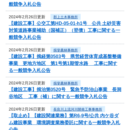
般競争入札公告
2024年2月26日更新
郡上土木事務所
【建設工事】公交工第HD-05-01-h1号 公共 土砂災害
対策道路事業補助（国補正）（翌債）工事に関する一
般競争入札公告
2024年2月26日更新
揖斐農林事務所
【建設工事】揖経第0503号 県営経営体育成基盤整備
事業 更地方地区 第1号第1期管水路 工事に関す
る一般競争入札公告
2024年2月26日更新
揖斐農林事務所
【建設工事】揖治第0520号 緊急予防治山事業 長洞
谷地区 工事（補）に関する一般競争入札公告
2024年2月26日更新
長良川上流河川開発工事事務所
【取止め】【建設関連業務】第R6-9号/公共 内ケ谷ダ
ム建設事業 環境調査業務委託に関する一般競争入札
公告