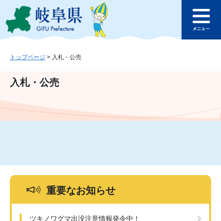
ペ
メ
このページの本文へ
ー
ニ
メ
ジ
ュ
ニ
の
ー
ュ
先
を
ー
頭
飛
トップページ
>
入札・公売
で
ば
す
し
入札・公売
。
て
本
文
へ
重要なお知らせ
ツキノワグマ出没注意情報発令中！