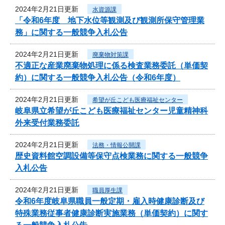
2024年2月21日更新
水資源課
「令和6年度 地下水位等観測及び観測所保守管理業
務」に関する一般競争入札公告
2024年2月21日更新
廃棄物対策課
不適正な産業廃棄物処理に係る検査業務委託（単価契
約）に関する一般競争入札公告（令和6年度）
2024年2月21日更新
希望が丘こども医療福祉センター
岐阜県立希望が丘こども医療福祉センター児童精神科
外来受付業務委託
2024年2月21日更新
法務・情報公開課
歴史資料館空調設備等保守点検業務に関する一般競争
入札公告
2024年2月21日更新
職員厚生課
令和6年度岐阜県職員一般定期・雇入時健康診断及び
特殊業務従事者健康診断実施業務（単価契約）に関す