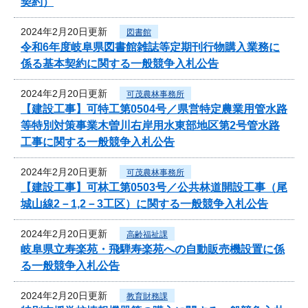
契約）
2024年2月20日更新
図書館
令和6年度岐阜県図書館雑誌等定期刊行物購入業務に
係る基本契約に関する一般競争入札公告
2024年2月20日更新
可茂農林事務所
【建設工事】可特工第0504号／県営特定農業用管水路
等特別対策事業木曽川右岸用水東部地区第2号管水路
工事に関する一般競争入札公告
2024年2月20日更新
可茂農林事務所
【建設工事】可林工第0503号／公共林道開設工事（尾
城山線2－1,2－3工区）に関する一般競争入札公告
2024年2月20日更新
高齢福祉課
岐阜県立寿楽苑・飛騨寿楽苑への自動販売機設置に係
る一般競争入札公告
2024年2月20日更新
教育財務課