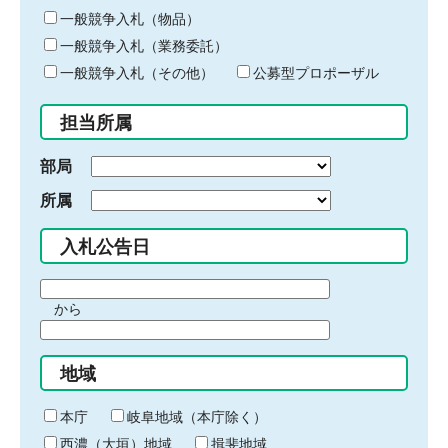
ー
一般競争入札（物品）
ワ
一般競争入札（業務委託）
ー
ド
一般競争入札（その他）
公募型プロポーザル
を
入
担当所属
力
部局
所属
入札公告日
期
から
間
期
の
間
始
地域
の
ま
終
り
わ
本庁
岐阜地域（本庁除く）
り
西濃（大垣）地域
揖斐地域