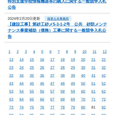
特別支援学校情報機器等の購入に関する一般競争入札
公告
2024年2月20日更新
揖斐土木事務所
【建設工事】第砂工砂メ5-3-1-2号 公共 砂防メンテ
ナンス事業補助（債務）工事に関する一般競争入札公
告
1
2
3
4
5
6
7
8
9
10
11
12
13
14
15
16
17
18
19
20
21
22
23
24
25
26
27
28
29
30
31
32
33
34
35
36
37
38
39
40
41
42
43
44
45
46
47
48
49
50
51
52
53
54
55
56
57
58
59
60
61
62
63
64
65
66
67
68
69
70
71
72
73
74
75
76
77
78
79
80
81
82