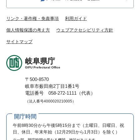
リンク・著作権・免責事項
利用ガイド
個人情報保護の考え方
ウェブアクセシビリティ方針
サイトマップ
岐阜県庁
GIFU Prefectural Office
〒500-8570
岐阜市薮田南2丁目1番1号
電話番号 058-272-1111（代表）
（法人番号4000020210005）
開庁時間
午前8時30分から午後5時15分まで
（土曜日、日曜日、祝
日、休日、年末年始（12月29日から1月3日）を除く）
※一部、開庁時間の異なる機関、施設があります。