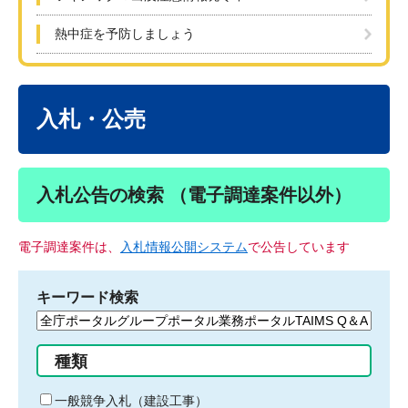
熱中症を予防しましょう
本
文
入札・公売
入札公告の検索 （電子調達案件以外）
電子調達案件は、
入札情報公開システム
で公告しています
キーワード検索
検
索
す
種類
る
キ
一般競争入札（建設工事）