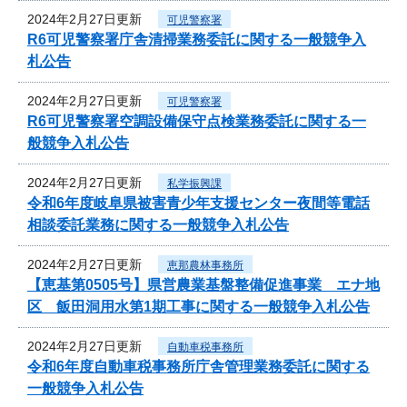
2024年2月27日更新
可児警察署
R6可児警察署庁舎清掃業務委託に関する一般競争入
札公告
2024年2月27日更新
可児警察署
R6可児警察署空調設備保守点検業務委託に関する一
般競争入札公告
2024年2月27日更新
私学振興課
令和6年度岐阜県被害青少年支援センター夜間等電話
相談委託業務に関する一般競争入札公告
2024年2月27日更新
恵那農林事務所
【恵基第0505号】県営農業基盤整備促進事業 エナ地
区 飯田洞用水第1期工事に関する一般競争入札公告
2024年2月27日更新
自動車税事務所
令和6年度自動車税事務所庁舎管理業務委託に関する
一般競争入札公告