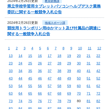
2024年2月26日更新
教育財務課
県立学校学習用タブレットパソコンヘルプデスク業務
委託に関する一般競争入札公告
2024年2月26日更新
地域スポーツ課
競技用トランポリン用ゆかマット及び付属品の調達に
関する一般競争入札公告
1
2
3
4
5
6
7
8
9
10
11
12
13
14
15
16
17
18
19
20
21
22
23
24
25
26
27
28
29
30
31
32
33
34
35
36
37
38
39
40
41
42
43
44
45
46
47
48
49
50
51
52
53
54
55
56
57
58
59
60
61
62
63
64
65
66
67
68
69
70
71
72
73
74
75
76
77
78
79
80
81
82
83
84
85
86
87
88
89
90
91
92