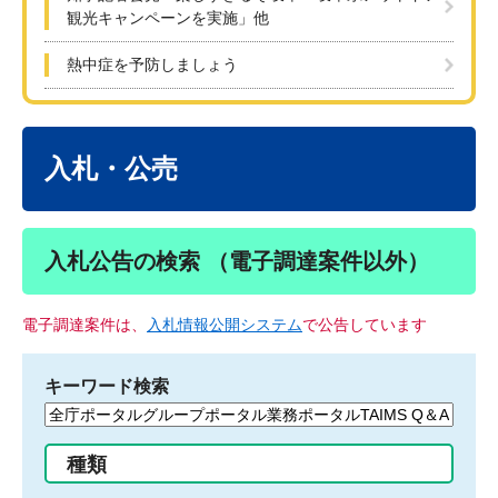
観光キャンペーンを実施」他
熱中症を予防しましょう
本
文
入札・公売
入札公告の検索 （電子調達案件以外）
電子調達案件は、
入札情報公開システム
で公告しています
キーワード検索
検
索
す
種類
る