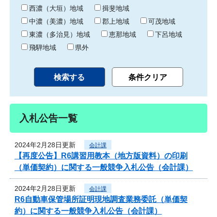
り
西濃（大垣）地域
揖斐地域
中濃（美濃）地域
郡上地域
可茂地域
東濃（多治見）地域
恵那地域
下呂地域
飛騨地域
県外
入札公告一覧
2024年2月28日更新
会計課
【再度公告】R6講習用教本（地方版資料）の印刷
（単価契約）に関する一般競争入札公告（会計課）
2024年2月28日更新
会計課
R6自動車保管場所証明現地調査業務委託（単価契
約）に関する一般競争入札公告（会計課）