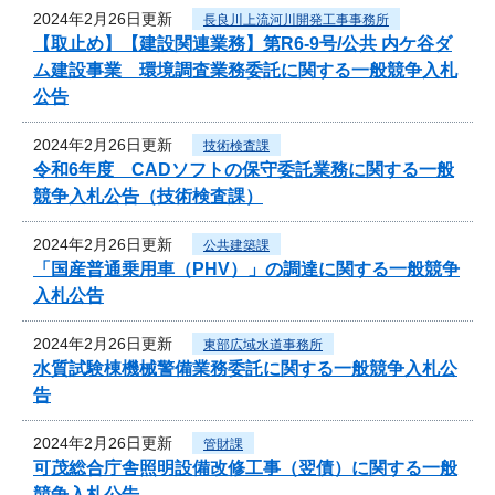
2024年2月26日更新
長良川上流河川開発工事事務所
【取止め】【建設関連業務】第R6-9号/公共 内ケ谷ダ
ム建設事業 環境調査業務委託に関する一般競争入札
公告
2024年2月26日更新
技術検査課
令和6年度 CADソフトの保守委託業務に関する一般
競争入札公告（技術検査課）
2024年2月26日更新
公共建築課
「国産普通乗用車（PHV）」の調達に関する一般競争
入札公告
2024年2月26日更新
東部広域水道事務所
水質試験棟機械警備業務委託に関する一般競争入札公
告
2024年2月26日更新
管財課
可茂総合庁舎照明設備改修工事（翌債）に関する一般
競争入札公告