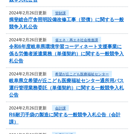
2024年2月26日更新
管財課
揖斐総合庁舎照明設備改修工事（翌債）に関する一般
競争入札公告
2024年2月26日更新
省エネ・再エネ社会推進課
令和6年度岐阜県環境学習コーディネート支援事業に
係る労働者派遣業務（単価契約）に関する一般競争入
札公告
2024年2月26日更新
希望が丘こども医療福祉センター
岐阜県立希望が丘こども医療福祉センター通所用バス
運行管理業務委託（単価契約）に関する一般競争入札
公告
2024年2月26日更新
会計課
R6耐刃手袋の製造に関する一般競争入札公告（会計
課）