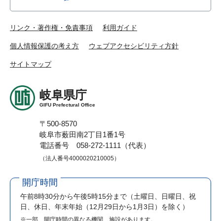
リンク・著作権・免責事項
利用ガイド
個人情報保護の考え方
ウェブアクセシビリティ方針
サイトマップ
岐阜県庁
GIFU Prefectural Office
〒500-8570
岐阜市薮田南2丁目1番1号
電話番号 058-272-1111（代表）
（法人番号4000020210005）
開庁時間
午前8時30分から午後5時15分まで
（土曜日、日曜日、祝
日、休日、年末年始（12月29日から1月3日）を除く）
※一部、開庁時間の異なる機関、施設があります。