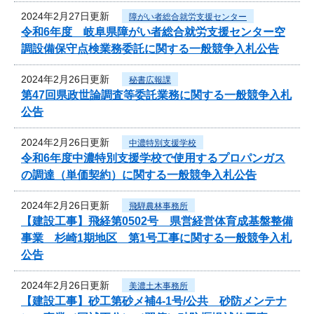
2024年2月27日更新
障がい者総合就労支援センター
令和6年度 岐阜県障がい者総合就労支援センター空
調設備保守点検業務委託に関する一般競争入札公告
2024年2月26日更新
秘書広報課
第47回県政世論調査等委託業務に関する一般競争入札
公告
2024年2月26日更新
中濃特別支援学校
令和6年度中濃特別支援学校で使用するプロパンガス
の調達（単価契約）に関する一般競争入札公告
2024年2月26日更新
飛騨農林事務所
【建設工事】飛経第0502号 県営経営体育成基盤整備
事業 杉崎1期地区 第1号工事に関する一般競争入札
公告
2024年2月26日更新
美濃土木事務所
【建設工事】砂工第砂メ補4-1号/公共 砂防メンテナ