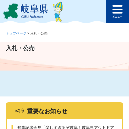
ペ
メ
このページの本文へ
ー
ニ
メ
ジ
ュ
ニ
の
ー
ュ
先
を
ー
頭
飛
トップページ
>
入札・公売
で
ば
す
し
入札・公売
。
て
本
文
へ
重要なお知らせ
知事記者会見「楽しすぎるぞ岐阜！岐阜県アウトドア