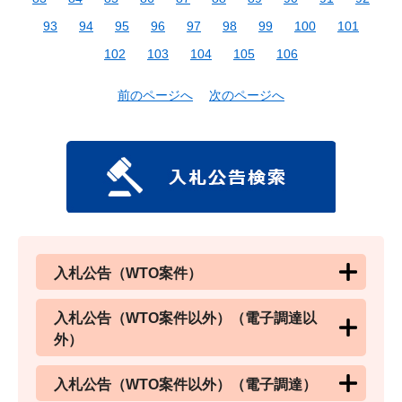
93
94
95
96
97
98
99
100
101
102
103
104
105
106
前のページへ
次のページへ
入札公告（WTO案件）
入札公告（WTO案件以外）（電子調達以
外）
入札公告（WTO案件以外）（電子調達）