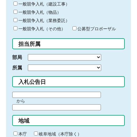
キ
一般競争入札（建設工事）
ー
一般競争入札（物品）
ワ
一般競争入札（業務委託）
ー
ド
一般競争入札（その他）
公募型プロポーザル
を
入
担当所属
力
部局
所属
入札公告日
期
から
間
期
の
間
始
地域
の
ま
終
り
わ
本庁
岐阜地域（本庁除く）