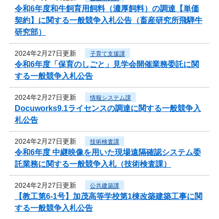
令和6年度和牛飼育用飼料（濃厚飼料）の調達【単価
契約】に関する一般競争入札公告（畜産研究所飛騨牛
研究部）
2024年2月27日更新
子育て支援課
令和6年度「保育のしごと」見学会開催業務委託に関
する一般競争入札公告
2024年2月27日更新
情報システム課
Docuworks9.1ライセンスの調達に関する一般競争入
札公告
2024年2月27日更新
技術検査課
令和6年度 中継映像を用いた現場遠隔確認システム委
託業務に関する一般競争入札（技術検査課）
2024年2月27日更新
公共建築課
【教工第6-1号】加茂高等学校第1棟改築建築工事に関
する一般競争入札公告