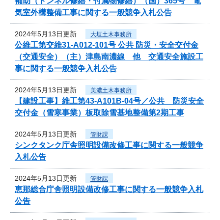
補助（トンネル修繕・付属物修繕）（国）365号 電
気室外構整備工事に関する一般競争入札公告
2024年5月13日更新
大垣土木事務所
公維工第交維31-A012-101号 公共 防災・安全交付金
（交通安全）（主）津島南濃線 他 交通安全施設工
事に関する一般競争入札公告
2024年5月13日更新
美濃土木事務所
【建設工事】維工第43-A101B-04号／公共 防災安全
交付金（雪寒事業）板取除雪基地整備第2期工事
2024年5月13日更新
管財課
シンクタンク庁舎照明設備改修工事に関する一般競争
入札公告
2024年5月13日更新
管財課
恵那総合庁舎照明設備改修工事に関する一般競争入札
公告