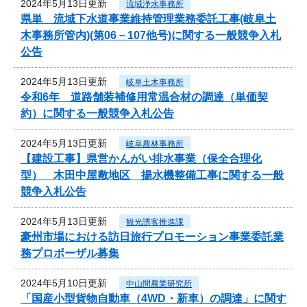
2024年5月13日更新
流域浄水事務所
県単 流域下水道事業維持管理業務委託工事(岐阜土
木事務所管内)(第06－107他号)に関する一般競争入札
公告
2024年5月13日更新
岐阜土木事務所
令和6年 道路舗装補修用常温合材の調達（単価契
約）に関する一般競争入札公告
2024年5月13日更新
岐阜農林事務所
【建設工事】県営かんがい排水事業（保全合理化
型） 木田中屋敷地区 揚水機整備工事に関する一般
競争入札公告
2024年5月13日更新
観光誘客推進課
豪州市場における訪日旅行プロモーション事業委託業
務プロポーザル募集
2024年5月10日更新
中山間農業研究所
「国産小型貨物自動車（4WD・新車）の調達」に関す