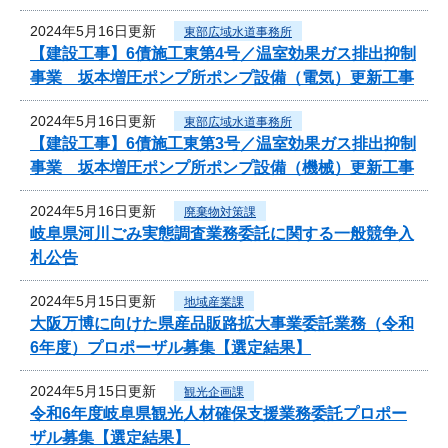
2024年5月16日更新
東部広域水道事務所
【建設工事】6債施工東第4号／温室効果ガス排出抑制
事業 坂本増圧ポンプ所ポンプ設備（電気）更新工事
2024年5月16日更新
東部広域水道事務所
【建設工事】6債施工東第3号／温室効果ガス排出抑制
事業 坂本増圧ポンプ所ポンプ設備（機械）更新工事
2024年5月16日更新
廃棄物対策課
岐阜県河川ごみ実態調査業務委託に関する一般競争入
札公告
2024年5月15日更新
地域産業課
大阪万博に向けた県産品販路拡大事業委託業務（令和
6年度）プロポーザル募集【選定結果】
2024年5月15日更新
観光企画課
令和6年度岐阜県観光人材確保支援業務委託プロポー
ザル募集【選定結果】