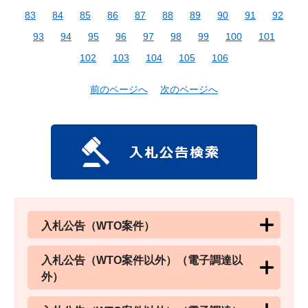
83
84
85
86
87
88
89
90
91
92
93
94
95
96
97
98
99
100
101
102
103
104
105
106
前のページへ
次のページへ
入札公告（WTO案件）
入札公告（WTO案件以外）（電子調達以
外）