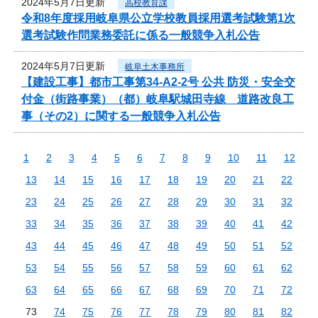
2024年5月7日更新
高校教育課
令和8年度採用岐阜県公立学校教員採用選考試験第1次
選考試験作問業務委託に係る一般競争入札公告
2024年5月7日更新
岐阜土木事務所
【建設工事】都市工事第34-A2-2号 公共 防災・安全交
付金（街路事業）（都）岐阜駅城田寺線 道路改良工
事（その2）に関する一般競争入札公告
1
2
3
4
5
6
7
8
9
10
11
12
13
14
15
16
17
18
19
20
21
22
23
24
25
26
27
28
29
30
31
32
33
34
35
36
37
38
39
40
41
42
43
44
45
46
47
48
49
50
51
52
53
54
55
56
57
58
59
60
61
62
63
64
65
66
67
68
69
70
71
72
73
74
75
76
77
78
79
80
81
82