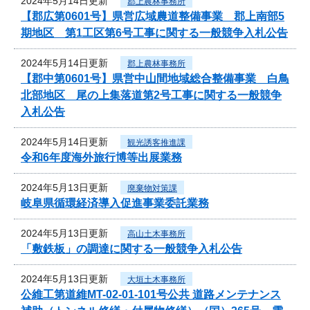
2024年5月14日更新
郡上農林事務所
【郡広第0601号】県営広域農道整備事業 郡上南部5
期地区 第1工区第6号工事に関する一般競争入札公告
2024年5月14日更新
郡上農林事務所
【郡中第0601号】県営中山間地域総合整備事業 白鳥
北部地区 尾の上集落道第2号工事に関する一般競争
入札公告
2024年5月14日更新
観光誘客推進課
令和6年度海外旅行博等出展業務
2024年5月13日更新
廃棄物対策課
岐阜県循環経済導入促進事業委託業務
2024年5月13日更新
高山土木事務所
「敷鉄板」の調達に関する一般競争入札公告
2024年5月13日更新
大垣土木事務所
公維工第道維MT-02-01-101号公共 道路メンテナンス