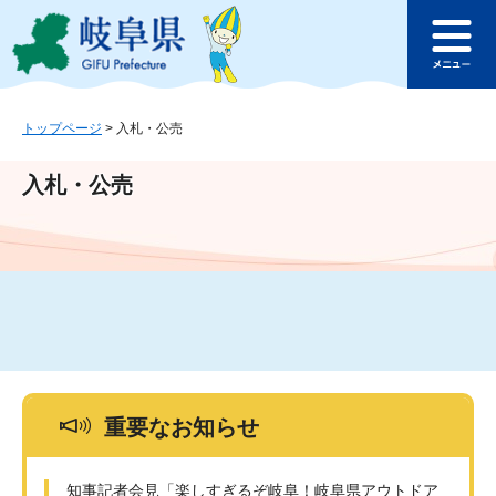
ペ
メ
このページの本文へ
ー
ニ
メ
ジ
ュ
ニ
の
ー
ュ
先
を
ー
頭
飛
トップページ
>
入札・公売
で
ば
す
し
入札・公売
。
て
本
文
へ
重要なお知らせ
知事記者会見「楽しすぎるぞ岐阜！岐阜県アウトドア