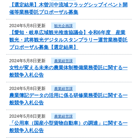
【選定結果】木曽川中流域フラッグシップイベント開
催等業務委託プロポーザル募集
2024年5月8日更新
観光企画課
【愛知・岐阜広域観光推進協議会】令和6年度 産業
観光・武将観光デジタルスタンプラリー運営業務委託
プロポーザル募集【選定結果】
2024年5月8日更新
農業経営課
女性が変える未来の農業体制整備業務委託に関する一
般競争入札公告
2024年5月8日更新
農業経営課
農業簿記データの活用に係る研修業務委託に関する一
般競争入札公告
2024年5月8日更新
農業経営課
「公用車（国産小型貨物自動車）の調達」に関する一
般競争入札公告