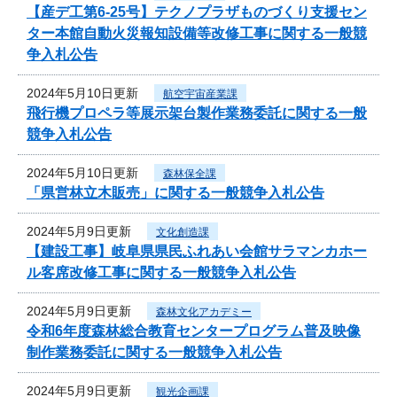
【産デ工第6-25号】テクノプラザものづくり支援セン
ター本館自動火災報知設備等改修工事に関する一般競
争入札公告
2024年5月10日更新
航空宇宙産業課
飛行機プロペラ等展示架台製作業務委託に関する一般
競争入札公告
2024年5月10日更新
森林保全課
「県営林立木販売」に関する一般競争入札公告
2024年5月9日更新
文化創造課
【建設工事】岐阜県県民ふれあい会館サラマンカホー
ル客席改修工事に関する一般競争入札公告
2024年5月9日更新
森林文化アカデミー
令和6年度森林総合教育センタープログラム普及映像
制作業務委託に関する一般競争入札公告
2024年5月9日更新
観光企画課