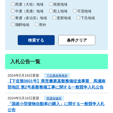
り
西濃（大垣）地域
揖斐地域
中濃（美濃）地域
郡上地域
可茂地域
東濃（多治見）地域
恵那地域
下呂地域
飛騨地域
県外
入札公告一覧
2024年5月16日更新
下呂農林事務所
【下促第0601号】県営農業基盤整備促進事業 馬瀬南
部地区 第2号基盤整備工事に関する一般競争入札公告
2024年5月16日更新
西濃保健所
「国産小型貨物自動車の購入」に関する一般競争入札
公告