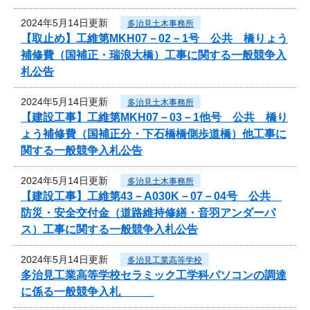
2024年5月14日更新
多治見土木事務所
【取止め】工維第MKH07－02－1号 公共 橋りょう
補修費（国補正・瑞浪大橋）工事に関する一般競争入
札公告
2024年5月14日更新
多治見土木事務所
【建設工事】工維第MKH07－03－1他号 公共 橋り
ょう補修費（国補正分・下石橋橋側歩道橋）他工事に
関する一般競争入札公告
2024年5月14日更新
多治見土木事務所
【建設工事】工維第43－A030K－07－04号 公共
防災・安全交付金（道路維持修繕・音羽アンダーパ
ス）工事に関する一般競争入札公告
2024年5月14日更新
多治見工業高等学校
多治見工業高等学校セラミック工学科パソコンの調達
に係る一般競争入札