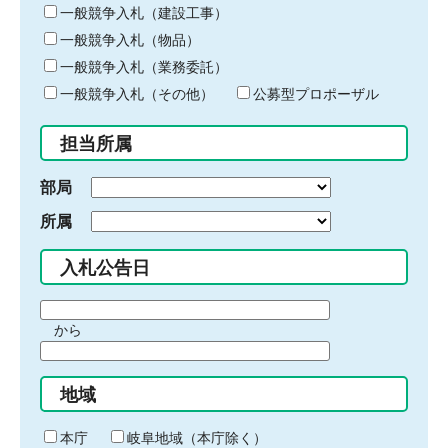
キ
一般競争入札（建設工事）
ー
一般競争入札（物品）
ワ
一般競争入札（業務委託）
ー
ド
一般競争入札（その他）
公募型プロポーザル
を
入
担当所属
力
部局
所属
入札公告日
期
から
間
期
の
間
始
地域
の
ま
終
り
わ
本庁
岐阜地域（本庁除く）