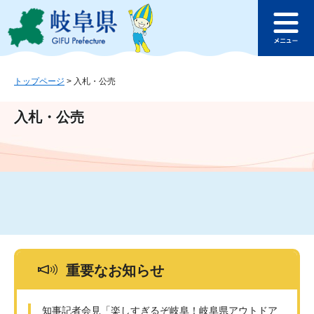
ペ
メ
このページの本文へ
ー
ニ
メ
ジ
ュ
ニ
の
ー
ュ
先
を
ー
頭
飛
トップページ
>
入札・公売
で
ば
す
し
入札・公売
。
て
本
文
へ
重要なお知らせ
知事記者会見「楽しすぎるぞ岐阜！岐阜県アウトドア