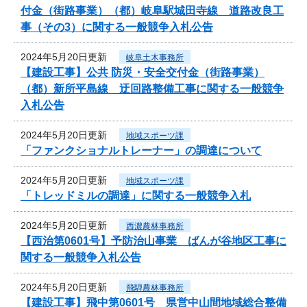
付金（街路事業）（都）岐阜駅城田寺線 道路改良工
事（その3）に関する一般競争入札公告
2024年5月20日更新
岐阜土木事務所
【建設工事】公共 防災・安全交付金（街路事業）
（都）新所平島線 迂回路整備工事に関する一般競争
入札公告
2024年5月20日更新
地域スポーツ課
「ファンクショナルトレーナー」の調達について
2024年5月20日更新
地域スポーツ課
「トレッドミルの調達」に関する一般競争入札
2024年5月20日更新
西濃農林事務所
【西治第0601号】予防治山事業 ばんが谷地区工事に
関する一般競争入札公告
2024年5月20日更新
飛騨農林事務所
【建設工事】飛中第0601号 県営中山間地域総合整備