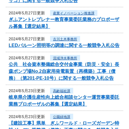
サコ）に関する一般競争入札公告
2024年5月27日更新
産業イノベーション推進課
ぎふアントレプレナー教育事業委託業務のプロポーザ
ル募集【選定結果】
2024年5月27日更新
古川土木事務所
LEDバルーン照明等の調達に関する一般競争入札公告
2024年5月27日更新
流域浄水事務所
公共 社会資本整備総合交付金事業（防災・安全）長
森ポンプ場No.2自家用発電装置（再構築）工事（債
務）（第201-PE-10号）に関する一般競争入札公告
2024年5月23日更新
高齢福祉課
岐阜県介護生産性向上総合相談センター運営事業委託
業務プロポーザルの募集【選定結果】
2024年5月23日更新
公園緑地課
【建設工事】県単 ぎふワールド・ローズガーデン特