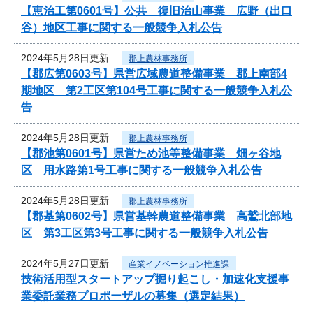
【恵治工第0601号】公共 復旧治山事業 広野（出口
谷）地区工事に関する一般競争入札公告
2024年5月28日更新
郡上農林事務所
【郡広第0603号】県営広域農道整備事業 郡上南部4
期地区 第2工区第104号工事に関する一般競争入札公
告
2024年5月28日更新
郡上農林事務所
【郡池第0601号】県営ため池等整備事業 畑ヶ谷地
区 用水路第1号工事に関する一般競争入札公告
2024年5月28日更新
郡上農林事務所
【郡基第0602号】県営基幹農道整備事業 高鷲北部地
区 第3工区第3号工事に関する一般競争入札公告
2024年5月27日更新
産業イノベーション推進課
技術活用型スタートアップ掘り起こし・加速化支援事
業委託業務プロポーザルの募集（選定結果）