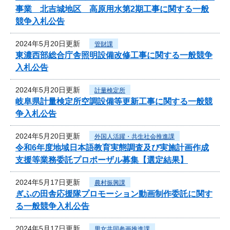
事業 北吉城地区 高原用水第2期工事に関する一般
競争入札公告
2024年5月20日更新
管財課
東濃西部総合庁舎照明設備改修工事に関する一般競争
入札公告
2024年5月20日更新
計量検定所
岐阜県計量検定所空調設備等更新工事に関する一般競
争入札公告
2024年5月20日更新
外国人活躍・共生社会推進課
令和6年度地域日本語教育実態調査及び実施計画作成
支援等業務委託プロポーザル募集【選定結果】
2024年5月17日更新
農村振興課
ぎふの田舎応援隊プロモーション動画制作委託に関す
る一般競争入札公告
2024年5月17日更新
男女共同参画推進課