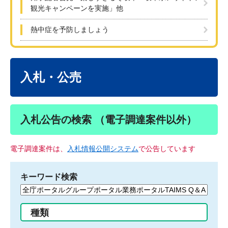
観光キャンペーンを実施」他
熱中症を予防しましょう
本
文
入札・公売
入札公告の検索 （電子調達案件以外）
電子調達案件は、
入札情報公開システム
で公告しています
キーワード検索
検
索
す
種類
る