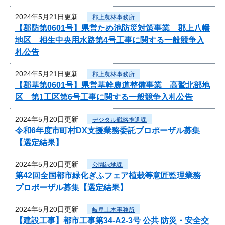
2024年5月21日更新
郡上農林事務所
【郡防第0601号】県営ため池防災対策事業 郡上八幡
地区 相生中央用水路第4号工事に関する一般競争入
札公告
2024年5月21日更新
郡上農林事務所
【郡基第0601号】県営基幹農道整備事業 高鷲北部地
区 第1工区第6号工事に関する一般競争入札公告
2024年5月20日更新
デジタル戦略推進課
令和6年度市町村DX支援業務委託プロポーザル募集
【選定結果】
2024年5月20日更新
公園緑地課
第42回全国都市緑化ぎふフェア植栽等意匠監理業務
プロポーザル募集【選定結果】
2024年5月20日更新
岐阜土木事務所
【建設工事】都市工事第34-A2-3号 公共 防災・安全交