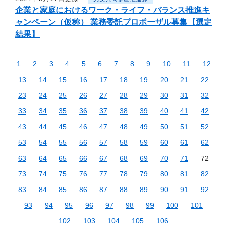
企業と家庭におけるワーク・ライフ・バランス推進キ
ャンペーン（仮称） 業務委託プロポーザル募集【選定
結果】
1
2
3
4
5
6
7
8
9
10
11
12
13
14
15
16
17
18
19
20
21
22
23
24
25
26
27
28
29
30
31
32
33
34
35
36
37
38
39
40
41
42
43
44
45
46
47
48
49
50
51
52
53
54
55
56
57
58
59
60
61
62
63
64
65
66
67
68
69
70
71
72
73
74
75
76
77
78
79
80
81
82
83
84
85
86
87
88
89
90
91
92
93
94
95
96
97
98
99
100
101
102
103
104
105
106