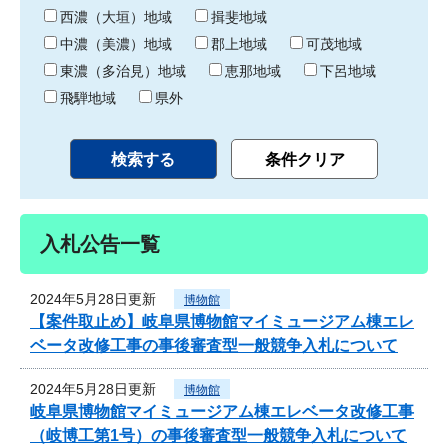
り
西濃（大垣）地域
揖斐地域
中濃（美濃）地域
郡上地域
可茂地域
東濃（多治見）地域
恵那地域
下呂地域
飛騨地域
県外
入札公告一覧
2024年5月28日更新
博物館
【案件取止め】岐阜県博物館マイミュージアム棟エレ
ベータ改修工事の事後審査型一般競争入札について
2024年5月28日更新
博物館
岐阜県博物館マイミュージアム棟エレベータ改修工事
（岐博工第1号）の事後審査型一般競争入札について