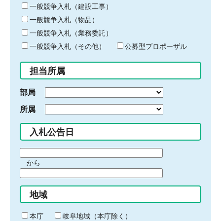
キ
一般競争入札（建設工事）
ー
一般競争入札（物品）
ワ
一般競争入札（業務委託）
ー
ド
一般競争入札（その他）
公募型プロポーザル
を
入
担当所属
力
部局
所属
入札公告日
期
から
間
期
の
間
始
地域
の
ま
終
り
わ
本庁
岐阜地域（本庁除く）