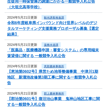
生徒用一時保管庫の調達にかかる一般競争入札公告
（大垣北高等学校）
2024年5月21日更新
観光誘客推進課
令和6年度岐阜県インバウンド向け世界レベルのデジ
タルマーケティング支援業務プロポーザル募集【選定
結果】
2024年5月21日更新
薬務水道課
「医薬品・医療機器申請・審査システム」の専用端末
賃貸借に関する 一般競争入札公告
2024年5月21日更新
恵那農林事務所
【恵池第0602号】県営ため池等整備事業 中津川1期
地区 新溜池改修第3期工事に関する一般競争入札公
告
2024年5月21日更新
郡上農林事務所
【郡治第0601号】復旧治山事業 鬼神山地区工事に関
する一般競争入札公告