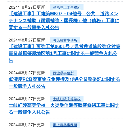
2024年8月27日更新
多治見土木事務所
【建設工事】工維第MK07－04他号 公共 道路メン
テナンス補助（耐震補強・国長橋）他（債務）工事に
関する一般競争入札公告
2024年8月27日更新
可茂農林事務所
【建設工事】可強工第0601号／県営農道施設強化対策
事業越原笹屋地区第1号工事に関する一般競争入札公
告
2024年8月27日更新
西濃県事務所
低濃度PCB廃棄物収集運搬及び処分業務委託に関する
一般競争入札公告
2024年8月27日更新
土岐紅陵高等学校
土岐紅陵高等学校 火災受信盤等取替修繕工事に関す
る一般競争入札公告
2024年8月27日更新
郡上農林事務所