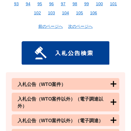
93
94
95
96
97
98
99
100
101
102
103
104
105
106
前のページへ
次のページへ
入札公告（WTO案件）
入札公告（WTO案件以外）（電子調達以
外）
入札公告（WTO案件以外）（電子調達）