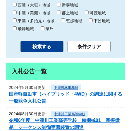
り
西濃（大垣）地域
揖斐地域
中濃（美濃）地域
郡上地域
可茂地域
東濃（多治見）地域
恵那地域
下呂地域
飛騨地域
県外
入札公告一覧
2024年8月30日更新
中濃農林事務所
国産軽自動車（ハイブリッド・4WD）の調達に関する
一般競争入札公告
2024年8月30日更新
中津川工業高等学校
令和6年度 中津川工業高等学校 備機械01 産振備
品 シーケンス制御実習装置の調達