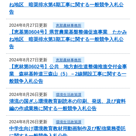
ね地区 暗渠排水第4期工事に関する一般競争入札公
告
2024年8月27日更新
恵那農林事務所
【恵基第0604号】県営農業基盤整備促進事業 たかみ
ね地区 暗渠排水第3期工事に関する一般競争入札公
告
2024年8月27日更新
恵那農林事務所
【恵林第0602号】公共 地方創生道整備推進交付金事
業 森林基幹道三森山（5）－2線開設工事に関する一
般競争入札公告
2024年8月26日更新
環境生活政策課
清流の国ぎふ環境教育副読本の印刷、発送、及び資料
編の作成業務に関する一般競争入札公告
2024年8月26日更新
環境生活政策課
中学生向け環境教育教材用動画制作及び配信業務委託
に関する一般競争入札公告