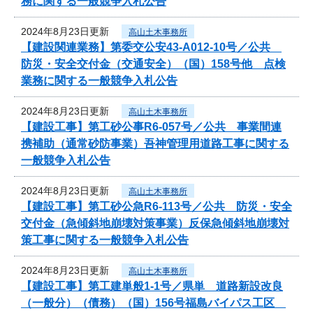
務に関する一般競争入札公告
2024年8月23日更新
高山土木事務所
【建設関連業務】第委交公安43-A012-10号／公共
防災・安全交付金（交通安全）（国）158号他 点検
業務に関する一般競争入札公告
2024年8月23日更新
高山土木事務所
【建設工事】第工砂公事R6-057号／公共 事業間連
携補助（通常砂防事業）吾神管理用道路工事に関する
一般競争入札公告
2024年8月23日更新
高山土木事務所
【建設工事】第工砂公急R6-113号／公共 防災・安全
交付金（急傾斜地崩壊対策事業）反保急傾斜地崩壊対
策工事に関する一般競争入札公告
2024年8月23日更新
高山土木事務所
【建設工事】第工建単般1-1号／県単 道路新設改良
（一般分）（債務）（国）156号福島バイパス工区