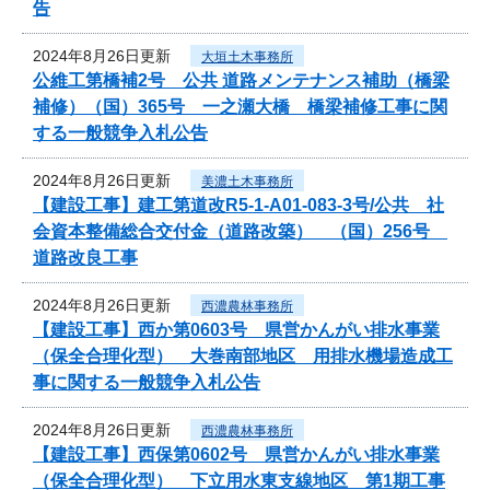
告
2024年8月26日更新
大垣土木事務所
公維工第橋補2号 公共 道路メンテナンス補助（橋梁
補修）（国）365号 一之瀬大橋 橋梁補修工事に関
する一般競争入札公告
2024年8月26日更新
美濃土木事務所
【建設工事】建工第道改R5-1-A01-083-3号/公共 社
会資本整備総合交付金（道路改築） （国）256号
道路改良工事
2024年8月26日更新
西濃農林事務所
【建設工事】西か第0603号 県営かんがい排水事業
（保全合理化型） 大巻南部地区 用排水機場造成工
事に関する一般競争入札公告
2024年8月26日更新
西濃農林事務所
【建設工事】西保第0602号 県営かんがい排水事業
（保全合理化型） 下立用水東支線地区 第1期工事