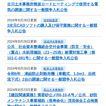
古川土木事務所熊坂ロードヒーティングで使用する電
気の調達に関する一般競争入札公告
2024年8月26日更新
技術検査課
3次元CADソフトの購入及び保守業務に関する一般競
争入札公告
2024年8月26日更新
流域浄水事務所
公共 社会資本整備総合交付金事業（防災・安全）
（重点）水処理施設（23～25池）耐震対策工事（第
101-C-061号）に関する一般競争入札公告
2024年8月26日更新
岐阜土木事務所
令和6年 凍結防止剤散布機（車載式、1.0m3、自然
流下式）2台の調達に関する一般競争入札公告
2024年8月23日更新
高山土木事務所
【建設関連業務】第委砂公メR6-10-A号／公共 砂防
メンテナンス事業補助（長寿命化）渓流保全工点検業