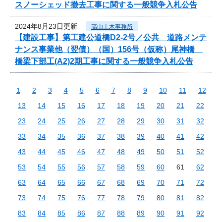
スノーシェッド撤去工事に関する一般競争入札公告
2024年8月23日更新
高山土木事務所
【建設工事】第工建公道橋D2-2号／公共 道路メンテ
ナンス事業他（翌債）（国）156号（仮称）尾神橋
橋梁下部工(A2)2期工事に関する一般競争入札公告
1
2
3
4
5
6
7
8
9
10
11
12
13
14
15
16
17
18
19
20
21
22
23
24
25
26
27
28
29
30
31
32
33
34
35
36
37
38
39
40
41
42
43
44
45
46
47
48
49
50
51
52
53
54
55
56
57
58
59
60
61
62
63
64
65
66
67
68
69
70
71
72
73
74
75
76
77
78
79
80
81
82
83
84
85
86
87
88
89
90
91
92