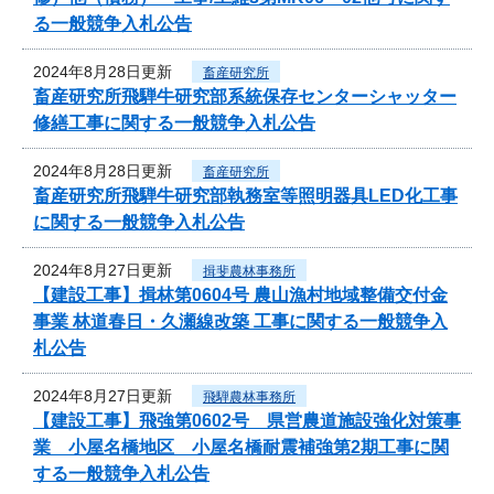
る一般競争入札公告
2024年8月28日更新
畜産研究所
畜産研究所飛騨牛研究部系統保存センターシャッター
修繕工事に関する一般競争入札公告
2024年8月28日更新
畜産研究所
畜産研究所飛騨牛研究部執務室等照明器具LED化工事
に関する一般競争入札公告
2024年8月27日更新
揖斐農林事務所
【建設工事】揖林第0604号 農山漁村地域整備交付金
事業 林道春日・久瀬線改築 工事に関する一般競争入
札公告
2024年8月27日更新
飛騨農林事務所
【建設工事】飛強第0602号 県営農道施設強化対策事
業 小屋名橋地区 小屋名橋耐震補強第2期工事に関
する一般競争入札公告