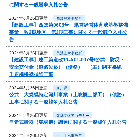
に関する一般競争入札公告
2024年8月26日更新
西濃農林事務所
【建設工事】西ほ第0603号 県営経営体育成基盤整備
事業 牧2期地区 第2期工事に関する一般競争入札公
告
2024年8月26日更新
美濃土木事務所
【建設工事】建工第道改11-A01-007号/公共 防災・
安全交付金（道路改築）（債務） （主）関本巣線
千疋橋橋梁補強工事
2024年8月26日更新
河川課
公共 大規模特定河川事業（土岐橋上部工）（債務）
工事に関する一般競争入札公告
2024年8月26日更新
森林文化アカデミー
自走式搬器（集材機）調達に関する一般競争入札公告
2024年8月26日更新
古川土木事務所