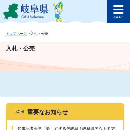
ペ
メ
このページの本文へ
ー
ニ
メ
ジ
ュ
ニ
の
ー
ュ
先
を
ー
頭
飛
トップページ
>
入札・公売
で
ば
す
し
入札・公売
。
て
本
文
へ
重要なお知らせ
知事記者会見「楽しすぎるぞ岐阜！岐阜県アウトドア