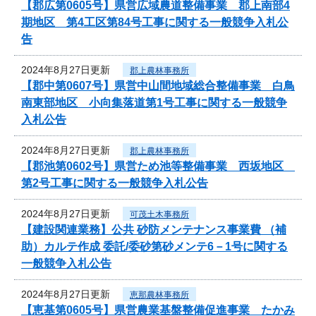
【郡広第0605号】県営広域農道整備事業 郡上南部4
期地区 第4工区第84号工事に関する一般競争入札公
告
2024年8月27日更新
郡上農林事務所
【郡中第0607号】県営中山間地域総合整備事業 白鳥
南東部地区 小向集落道第1号工事に関する一般競争
入札公告
2024年8月27日更新
郡上農林事務所
【郡池第0602号】県営ため池等整備事業 西坂地区
第2号工事に関する一般競争入札公告
2024年8月27日更新
可茂土木事務所
【建設関連業務】公共 砂防メンテナンス事業費 （補
助）カルテ作成 委託/委砂第砂メンテ6－1号に関する
一般競争入札公告
2024年8月27日更新
恵那農林事務所
【恵基第0605号】県営農業基盤整備促進事業 たかみ