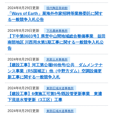
2024年8月29日更新
現代陶芸美術館
「Ways of Earth」展海外作家招聘等業務委託に関す
る一般競争入札公告
2024年8月29日更新
下呂農林事務所
【下中第0603号】県営中山間地域総合整備事業 益田
南部地区 川西用水第1期工事に関する一般競争入札公
告
2024年8月29日更新
恵那土木事務所
【建設工事】河工第公堰H6他号/公共 ダムメンテナ
ンス事業（R5国補正）他（中野方ダム）空調設備更
新工事に関する一般競争入札
2024年8月29日更新
東部広域水道事務所
【建設工事】6債施工可第5号/既設管更新事業 東濃
下流送水管更新（3工区）工事
2024年8月29日更新
東部広域水道事務所