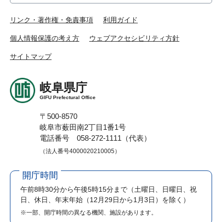
リンク・著作権・免責事項
利用ガイド
個人情報保護の考え方
ウェブアクセシビリティ方針
サイトマップ
岐阜県庁
GIFU Prefectural Office
〒500-8570
岐阜市薮田南2丁目1番1号
電話番号 058-272-1111（代表）
（法人番号4000020210005）
開庁時間
午前8時30分から午後5時15分まで
（土曜日、日曜日、祝
日、休日、年末年始（12月29日から1月3日）を除く）
※一部、開庁時間の異なる機関、施設があります。