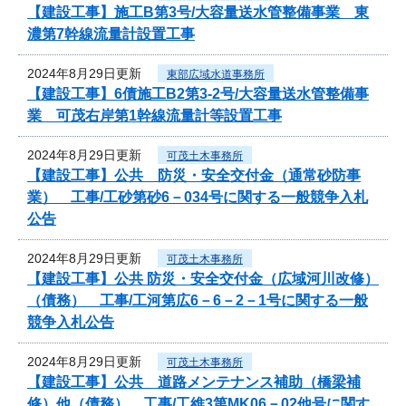
【建設工事】施工B第3号/大容量送水管整備事業 東
濃第7幹線流量計設置工事
2024年8月29日更新
東部広域水道事務所
【建設工事】6債施工B2第3-2号/大容量送水管整備事
業 可茂右岸第1幹線流量計等設置工事
2024年8月29日更新
可茂土木事務所
【建設工事】公共 防災・安全交付金（通常砂防事
業） 工事/工砂第砂6－034号に関する一般競争入札
公告
2024年8月29日更新
可茂土木事務所
【建設工事】公共 防災・安全交付金（広域河川改修）
（債務） 工事/工河第広6－6－2－1号に関する一般
競争入札公告
2024年8月29日更新
可茂土木事務所
【建設工事】公共 道路メンテナンス補助（橋梁補
修）他（債務） 工事/工維3第MK06－02他号に関す