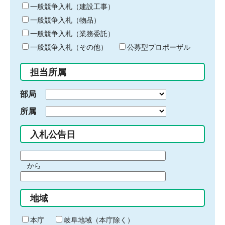
キ
一般競争入札（建設工事）
ー
一般競争入札（物品）
ワ
一般競争入札（業務委託）
ー
ド
一般競争入札（その他）
公募型プロポーザル
を
入
担当所属
力
部局
所属
入札公告日
期
から
間
期
の
間
始
地域
の
ま
終
り
わ
本庁
岐阜地域（本庁除く）