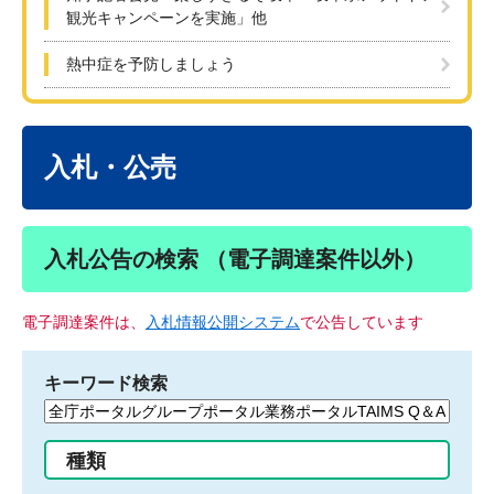
観光キャンペーンを実施」他
熱中症を予防しましょう
本
文
入札・公売
入札公告の検索 （電子調達案件以外）
電子調達案件は、
入札情報公開システム
で公告しています
キーワード検索
検
索
す
種類
る