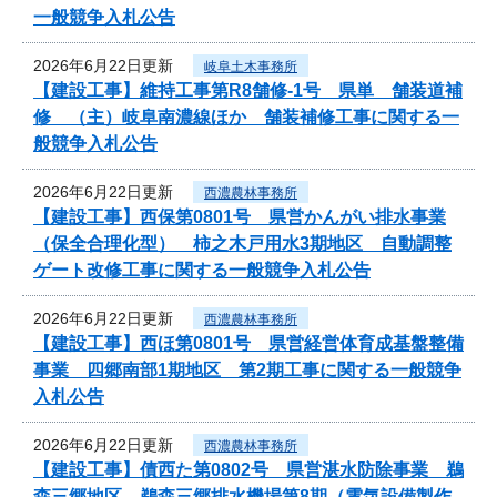
一般競争入札公告
2026年6月22日更新
岐阜土木事務所
【建設工事】維持工事第R8舗修-1号 県単 舗装道補
修 （主）岐阜南濃線ほか 舗装補修工事に関する一
般競争入札公告
2026年6月22日更新
西濃農林事務所
【建設工事】西保第0801号 県営かんがい排水事業
（保全合理化型） 柿之木戸用水3期地区 自動調整
ゲート改修工事に関する一般競争入札公告
2026年6月22日更新
西濃農林事務所
【建設工事】西ほ第0801号 県営経営体育成基盤整備
事業 四郷南部1期地区 第2期工事に関する一般競争
入札公告
2026年6月22日更新
西濃農林事務所
【建設工事】債西た第0802号 県営湛水防除事業 鵜
森三郷地区 鵜森三郷排水機場第8期（電気設備製作