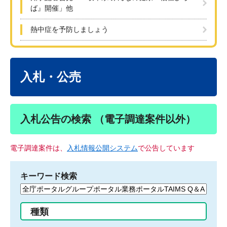
ば』開催」他
熱中症を予防しましょう
本
文
入札・公売
入札公告の検索 （電子調達案件以外）
電子調達案件は、
入札情報公開システム
で公告しています
キーワード検索
検
索
す
種類
る