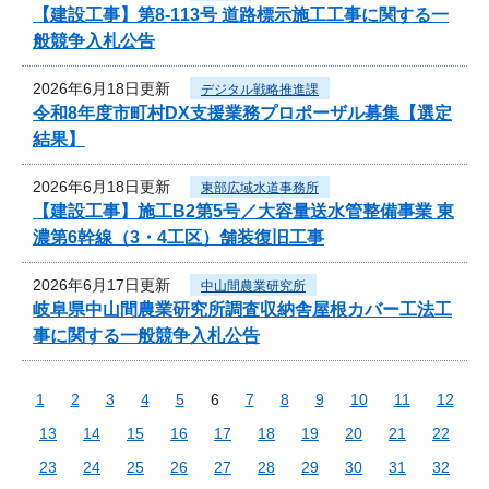
【建設工事】第8-113号 道路標示施工工事に関する一
般競争入札公告
2026年6月18日更新
デジタル戦略推進課
令和8年度市町村DX支援業務プロポーザル募集【選定
結果】
2026年6月18日更新
東部広域水道事務所
【建設工事】施工B2第5号／大容量送水管整備事業 東
濃第6幹線（3・4工区）舗装復旧工事
2026年6月17日更新
中山間農業研究所
岐阜県中山間農業研究所調査収納舎屋根カバー工法工
事に関する一般競争入札公告
1
2
3
4
5
6
7
8
9
10
11
12
13
14
15
16
17
18
19
20
21
22
23
24
25
26
27
28
29
30
31
32