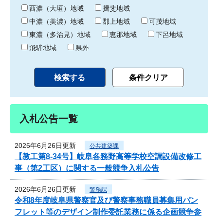
り
西濃（大垣）地域
揖斐地域
中濃（美濃）地域
郡上地域
可茂地域
東濃（多治見）地域
恵那地域
下呂地域
飛騨地域
県外
入札公告一覧
2026年6月26日更新
公共建築課
【教工第8-34号】岐阜各務野高等学校空調設備改修工
事（第2工区）に関する一般競争入札公告
2026年6月26日更新
警務課
令和8年度岐阜県警察官及び警察事務職員募集用パン
フレット等のデザイン制作委託業務に係る企画競争参