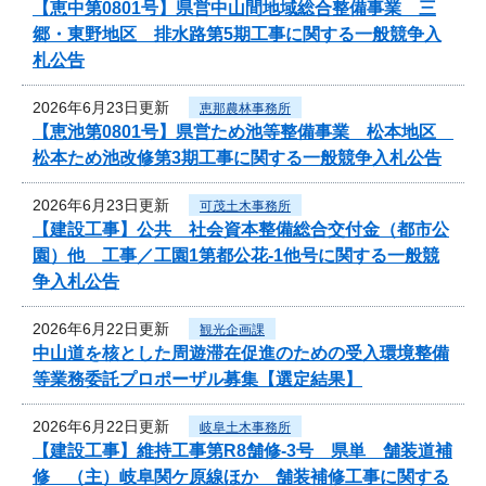
【恵中第0801号】県営中山間地域総合整備事業 三
郷・東野地区 排水路第5期工事に関する一般競争入
札公告
2026年6月23日更新
恵那農林事務所
【恵池第0801号】県営ため池等整備事業 松本地区
松本ため池改修第3期工事に関する一般競争入札公告
2026年6月23日更新
可茂土木事務所
【建設工事】公共 社会資本整備総合交付金（都市公
園）他 工事／工園1第都公花-1他号に関する一般競
争入札公告
2026年6月22日更新
観光企画課
中山道を核とした周遊滞在促進のための受入環境整備
等業務委託プロポーザル募集【選定結果】
2026年6月22日更新
岐阜土木事務所
【建設工事】維持工事第R8舗修-3号 県単 舗装道補
修 （主）岐阜関ケ原線ほか 舗装補修工事に関する