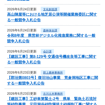
2026年6月24日更新
文化創造課
高山陣屋等における地芝居公演等開催業務委託に関す
る一般競争入札公告
2026年6月24日更新
森林保全課
令和8年度 県営林デジタル化推進業務に関する一般
競争入札公告
2026年6月24日更新
会計課
【建設工事】第8-129号 交通信号機改良等工事に関す
る一般競争入札公告
2026年6月23日更新
郡上農林事務所
【郡治第0803号】復旧治山事業 荒倉洞地区工事に関
する一般競争入札公告
2026年6月23日更新
古川土木事務所
【建設工事】工砂単第緊土-2号 県単 緊急土石流対
策砂防事業 元田洞谷砂防堰堤土砂掘削工事に関する