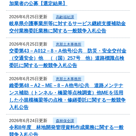
加業者の公募【選定結果】
2026年6月25日更新
高齢福祉課
岐阜県介護事業所等に対するサービス継続支援補助金
交付業務委託業務に関する一般競争入札公告
2026年6月25日更新
恵那土木事務所
交委第43－A012－8－A他号/公共 防災・安全交付金
（交通安全）他 （（国）257号 他）道路標識点検
委託に関する一般競争入札公告
2026年6月25日更新
恵那土木事務所
維委第48－A2－ME－8－A他号/公共 道路メンテナ
ンス補助（トンネル・橋梁等点検調査）他MEを活用
した小規模橋梁等の点検・修繕委託に関する一般競争
入札公告
2026年6月24日更新
森林保全課
令和8年度 林地開発管理資料作成業務に関する一般
競争入札公告