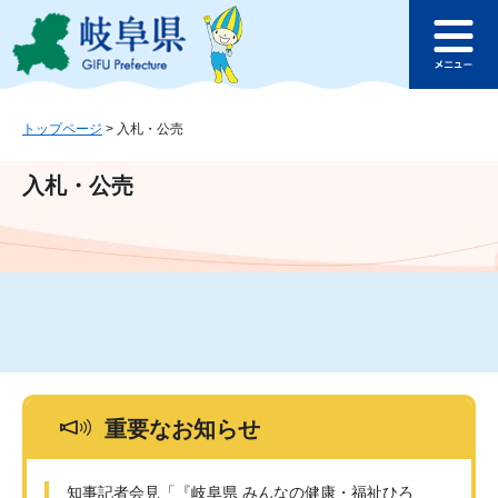
ペ
メ
このページの本文へ
ー
ニ
メ
ジ
ュ
ニ
の
ー
ュ
先
を
ー
頭
飛
トップページ
>
入札・公売
で
ば
す
し
入札・公売
。
て
本
文
へ
重要なお知らせ
知事記者会見「『岐阜県 みんなの健康・福祉ひろ