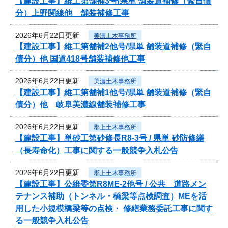
【建設工事】維工第舗補3号/県単 舗装道補修（緊自債
分）上野関線他 舗装補修工事
2026年6月22日更新
美濃土木事務所
【建設工事】維工第舗補2他号/県単 舗装道補修（緊自
債分）他 国道418号舗装補修他工事
2026年6月22日更新
美濃土木事務所
【建設工事】維工第舗補1他号/県単 舗装道補修（緊自
債分）他 岐阜美濃線舗装補修工事
2026年6月22日更新
郡上土木事務所
【建設工事】単砂工第砂修長R8-3号 / 県単 砂防修繕
（長寿命化）工事に関する一般競争入札公告
2026年6月22日更新
郡上土木事務所
【建設工事】公維委第R8ME-2他号 / 公共 道路メン
テナンス補助（トンネル・橋梁等点検調査）MEを活
用した小規模橋梁等の点検・ 修繕業務委託工事に関す
る一般競争入札公告