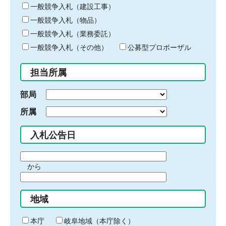
キ
一般競争入札（建設工事）
ー
一般競争入札（物品）
ワ
一般競争入札（業務委託）
ー
ド
一般競争入札（その他）
公募型プロポーザル
を
入
担当所属
力
部局
所属
入札公告日
期
から
間
期
の
間
始
地域
の
ま
終
り
わ
本庁
岐阜地域（本庁除く）