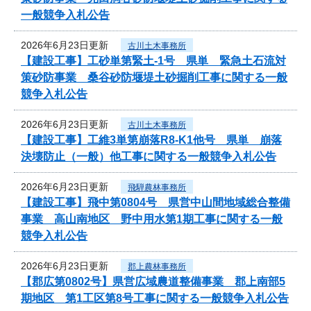
一般競争入札公告
2026年6月23日更新
古川土木事務所
【建設工事】工砂単第緊土-1号 県単 緊急土石流対
策砂防事業 桑谷砂防堰堤土砂掘削工事に関する一般
競争入札公告
2026年6月23日更新
古川土木事務所
【建設工事】工維3単第崩落R8-K1他号 県単 崩落
決壊防止（一般）他工事に関する一般競争入札公告
2026年6月23日更新
飛騨農林事務所
【建設工事】飛中第0804号 県営中山間地域総合整備
事業 高山南地区 野中用水第1期工事に関する一般
競争入札公告
2026年6月23日更新
郡上農林事務所
【郡広第0802号】県営広域農道整備事業 郡上南部5
期地区 第1工区第8号工事に関する一般競争入札公告