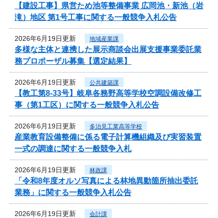
【建設工事】県営ため池等整備事業 広岡池・新池（岩
滝）地区 第1号工事に関する一般競争入札公告
2026年6月19日更新
地域産業課
多様な主体と連携した展示商談会出展支援事業委託業
務プロポーザル募集【選定結果】
2026年6月19日更新
公共建築課
【教工第8-33号】岐阜各務野高等学校空調設備改修工
事（第1工区）に関する一般競争入札公告
2026年6月19日更新
多治見工業高等学校
産業教育設備整備に係る電子計算機組織及び実習装置
一式の調達に関する一般競争入札
2026年6月19日更新
林政課
「令和8年度オルソ写真による林地異動箇所抽出委託
業務」に関する一般競争入札公告
2026年6月19日更新
会計課