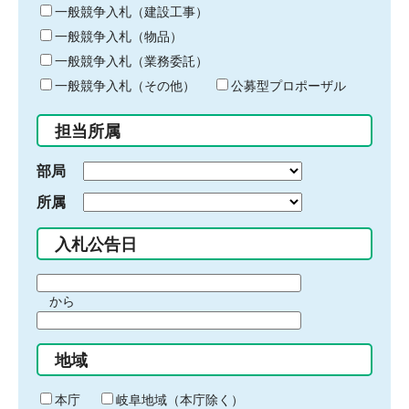
キ
一般競争入札（建設工事）
ー
一般競争入札（物品）
ワ
一般競争入札（業務委託）
ー
ド
一般競争入札（その他）
公募型プロポーザル
を
入
担当所属
力
部局
所属
入札公告日
期
から
間
期
の
間
始
地域
の
ま
終
り
わ
本庁
岐阜地域（本庁除く）