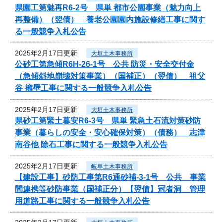
県園工第魅再R6-2号 県単 都市公園事業（魅力向上
再整備）（翌債） 養老公園園内施設修繕工事に関す
る一般競争入札公告
2025年2月17日更新
大垣土木事務所
公砂工第急傾R6H-26-1号 公共 防災・安全交付金
（急傾斜地崩壊対策事業）（国補正）（翌債） 祖父
谷 擁壁工事に関する一般競争入札公告
2025年2月17日更新
大垣土木事務所
県砂工第緊土暮安R6-3号 県単 緊急土石流対策砂防
事業（暮らしの安全・安心確保対策）（債務） 志津
南谷他 除石工事に関する一般競争入札公告
2025年2月17日更新
岐阜土木事務所
【建設工事】砂防工事第R6通砂補-3-1号 公共 事業
間連携等砂防事業（国補正分）【翌債】冠者洞 管理
用道路工事に関する一般競争入札公告