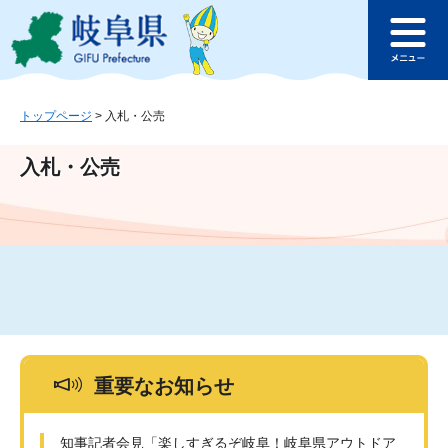
ペ
メ
このページの本文へ
ー
ニ
メ
ジ
ュ
ニ
の
ー
ュ
先
を
ー
頭
飛
トップページ
>
入札・公売
で
ば
す
し
入札・公売
。
て
本
文
へ
重要なお知らせ
知事記者会見「楽しすぎるぞ岐阜！岐阜県アウトドア