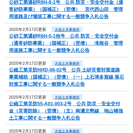
公砂工第通砂R6H-8-1号 公共 防災・安全交付金（通
常砂防事業）（国補正）（翌債） 宮代西山田 管理
用道路及び堰堤工事に関する一般競争入札公告
2025年2月17日更新
大垣土木事務所
公砂工第通砂R6H-5-1他号 公共 防災・安全交付金
（通常砂防事業）（国補正）（翌債） 滝根谷 管理
用道路工事に関する一般競争入札公告
2025年2月17日更新
大垣土木事務所
公維工第災防HHD-06-02号 公共 土砂災害対策道路
事業補助（国補正）（翌債）（一）上石津多賀線 落石
対策工事に関する一般競争入札公告
2025年2月17日更新
大垣土木事務所
公維工第災防55-A01-003-2号 公共 防災・安全交付
金（災害防除）（翌債）（主）南濃北勢線 地山補強
土工事に関する一般競争入札公告
2025年2月17日更新
大垣土木事務所