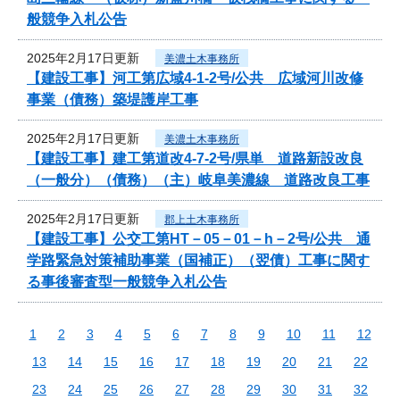
般競争入札公告
2025年2月17日更新
美濃土木事務所
【建設工事】河工第広域4-1-2号/公共 広域河川改修
事業（債務）築堤護岸工事
2025年2月17日更新
美濃土木事務所
【建設工事】建工第道改4-7-2号/県単 道路新設改良
（一般分）（債務）（主）岐阜美濃線 道路改良工事
2025年2月17日更新
郡上土木事務所
【建設工事】公交工第HT－05－01－h－2号/公共 通
学路緊急対策補助事業（国補正）（翌債）工事に関す
る事後審査型一般競争入札公告
1
2
3
4
5
6
7
8
9
10
11
12
13
14
15
16
17
18
19
20
21
22
23
24
25
26
27
28
29
30
31
32