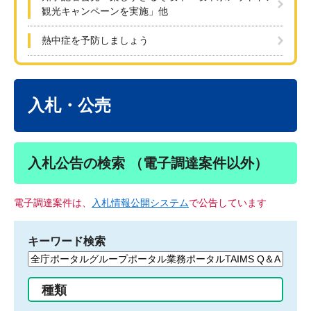
観光キャンペーンを実施」他
熱中症を予防しましょう
本
文
入札・公売
入札公告の検索 （電子調達案件以外）
電子調達案件は、
入札情報公開システム
で公告しています
キーワード検索
検
索
す
種類
る