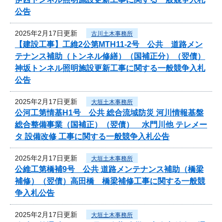
公告
2025年2月17日更新
古川土木事務所
【建設工事】工維2公第MTH11-2号 公共 道路メン
テナンス補助（トンネル修繕）（国補正分）（翌債）
神坂トンネル照明施設更新工事に関する一般競争入札
公告
2025年2月17日更新
大垣土木事務所
公河工第情基H1号 公共 総合流域防災 河川情報基盤
総合整備事業（国補正）（翌債） 水門川他 テレメー
タ 設備改修 工事に関する一般競争入札公告
2025年2月17日更新
大垣土木事務所
公維工第橋補9号 公共 道路メンテナンス補助（橋梁
補修）（翌債）高田橋 橋梁補修工事に関する一般競
争入札公告
2025年2月17日更新
大垣土木事務所