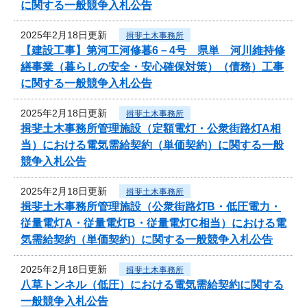
に関する一般競争入札公告
2025年2月18日更新
揖斐土木事務所
【建設工事】第河工河修暮6－4号 県単 河川維持修
繕事業（暮らしの安全・安心確保対策）（債務）工事
に関する一般競争入札公告
2025年2月18日更新
揖斐土木事務所
揖斐土木事務所管理施設（定額電灯・公衆街路灯A相
当）における電気需給契約（単価契約）に関する一般
競争入札公告
2025年2月18日更新
揖斐土木事務所
揖斐土木事務所管理施設（公衆街路灯B・低圧電力・
従量電灯A・従量電灯B・従量電灯C相当）における電
気需給契約（単価契約）に関する一般競争入札公告
2025年2月18日更新
揖斐土木事務所
八草トンネル（低圧）における電気需給契約に関する
一般競争入札公告