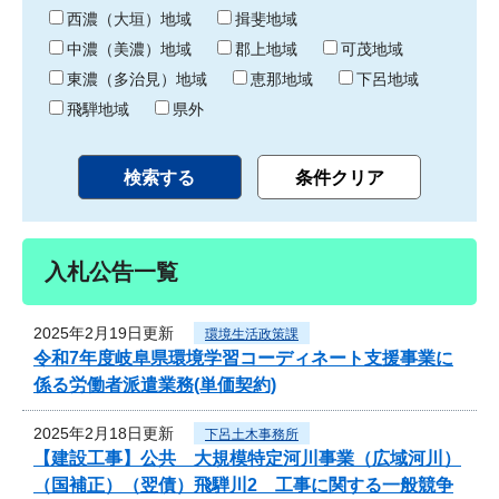
り
西濃（大垣）地域
揖斐地域
中濃（美濃）地域
郡上地域
可茂地域
東濃（多治見）地域
恵那地域
下呂地域
飛騨地域
県外
入札公告一覧
2025年2月19日更新
環境生活政策課
令和7年度岐阜県環境学習コーディネート支援事業に
係る労働者派遣業務(単価契約)
2025年2月18日更新
下呂土木事務所
【建設工事】公共 大規模特定河川事業（広域河川）
（国補正）（翌債）飛騨川2 工事に関する一般競争