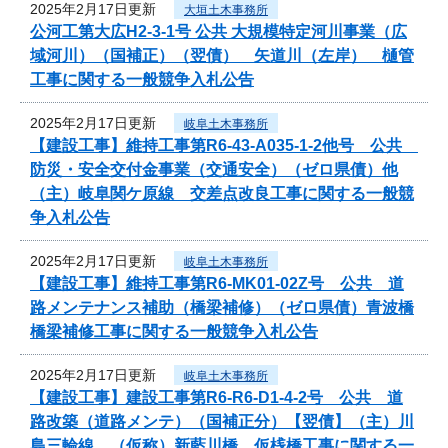
2025年2月17日更新
大垣土木事務所
公河工第大広H2-3-1号 公共 大規模特定河川事業（広
域河川）（国補正）（翌債） 矢道川（左岸） 樋管
工事に関する一般競争入札公告
2025年2月17日更新
岐阜土木事務所
【建設工事】維持工事第R6-43-A035-1-2他号 公共
防災・安全交付金事業（交通安全）（ゼロ県債）他
（主）岐阜関ケ原線 交差点改良工事に関する一般競
争入札公告
2025年2月17日更新
岐阜土木事務所
【建設工事】維持工事第R6-MK01-02Z号 公共 道
路メンテナンス補助（橋梁補修）（ゼロ県債）青波橋
橋梁補修工事に関する一般競争入札公告
2025年2月17日更新
岐阜土木事務所
【建設工事】建設工事第R6-R6-D1-4-2号 公共 道
路改築（道路メンテ）（国補正分）【翌債】（主）川
島三輪線 （仮称）新藍川橋 仮桟橋工事に関する一