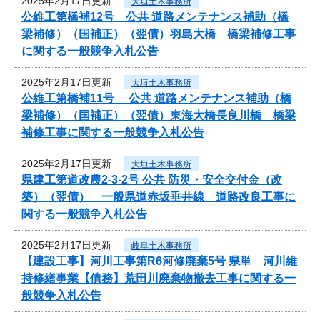
2025年2月17日更新
大垣土木事務所
公維工第橋補12号 公共 道路メンテナンス補助（橋
梁補修）（国補正）（翌債）羽島大橋 橋梁補修工事
に関する一般競争入札公告
2025年2月17日更新
大垣土木事務所
公維工第橋補11号 公共 道路メンテナンス補助（橋
梁補修）（国補正）（翌債）東海大橋長良川橋 橋梁
補修工事に関する一般競争入札公告
2025年2月17日更新
大垣土木事務所
県建工第道改農2-3-2号 公共 防災・安全交付金（改
築）（翌債） 一般県道赤坂垂井線 道路改良工事に
関する一般競争入札公告
2025年2月17日更新
岐阜土木事務所
【建設工事】河川工事第R6河修廃棄5号 県単 河川維
持修繕事業【債務】荒田川廃棄物撤去工事に関する一
般競争入札公告