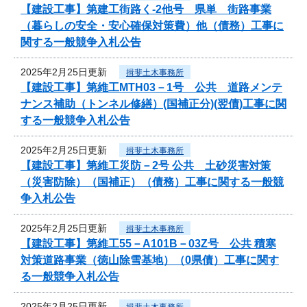
【建設工事】第建工街路く-2他号 県単 街路事業
（暮らしの安全・安心確保対策費）他（債務）工事に
関する一般競争入札公告
2025年2月25日更新
揖斐土木事務所
【建設工事】第維工MTH03－1号 公共 道路メンテ
ナンス補助（トンネル修繕）(国補正分)(翌債)工事に関
する一般競争入札公告
2025年2月25日更新
揖斐土木事務所
【建設工事】第維工災防－2号 公共 土砂災害対策
（災害防除）（国補正）（債務）工事に関する一般競
争入札公告
2025年2月25日更新
揖斐土木事務所
【建設工事】第維工55－A101B－03Z号 公共 積寒
対策道路事業（徳山除雪基地）（0県債）工事に関す
る一般競争入札公告
2025年2月25日更新
揖斐土木事務所