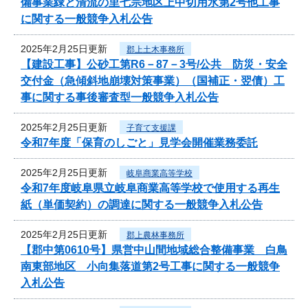
備事業緑と清流の里七宗地区上中切用水第2号他工事
に関する一般競争入札公告
2025年2月25日更新
郡上土木事務所
【建設工事】公砂工第R6－87－3号/公共 防災・安全
交付金（急傾斜地崩壊対策事業）（国補正・翌債）工
事に関する事後審査型一般競争入札公告
2025年2月25日更新
子育て支援課
令和7年度「保育のしごと」見学会開催業務委託
2025年2月25日更新
岐阜商業高等学校
令和7年度岐阜県立岐阜商業高等学校で使用する再生
紙（単価契約）の調達に関する一般競争入札公告
2025年2月25日更新
郡上農林事務所
【郡中第0610号】県営中山間地域総合整備事業 白鳥
南東部地区 小向集落道第2号工事に関する一般競争
入札公告