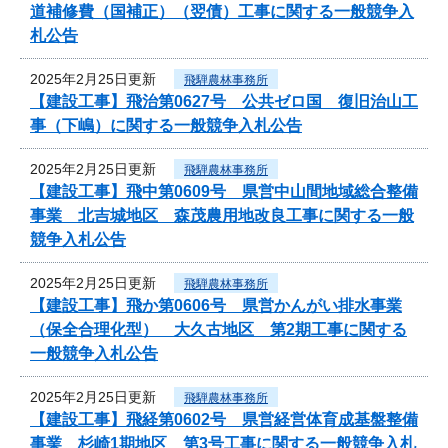
道補修費（国補正）（翌債）工事に関する一般競争入
札公告
2025年2月25日更新
飛騨農林事務所
【建設工事】飛治第0627号 公共ゼロ国 復旧治山工
事（下嶋）に関する一般競争入札公告
2025年2月25日更新
飛騨農林事務所
【建設工事】飛中第0609号 県営中山間地域総合整備
事業 北吉城地区 森茂農用地改良工事に関する一般
競争入札公告
2025年2月25日更新
飛騨農林事務所
【建設工事】飛か第0606号 県営かんがい排水事業
（保全合理化型） 大久古地区 第2期工事に関する
一般競争入札公告
2025年2月25日更新
飛騨農林事務所
【建設工事】飛経第0602号 県営経営体育成基盤整備
事業 杉崎1期地区 第3号工事に関する一般競争入札