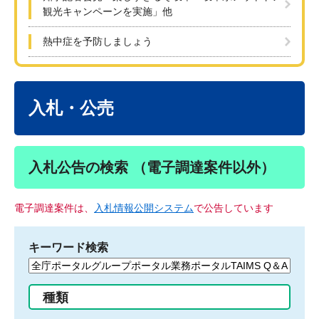
観光キャンペーンを実施」他
熱中症を予防しましょう
本
文
入札・公売
入札公告の検索 （電子調達案件以外）
電子調達案件は、
入札情報公開システム
で公告しています
キーワード検索
検
索
す
種類
る