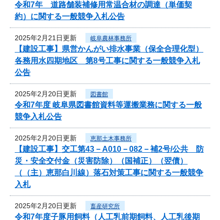
令和7年 道路舗装補修用常温合材の調達（単価契
約）に関する一般競争入札公告
2025年2月21日更新
岐阜農林事務所
【建設工事】県営かんがい排水事業（保全合理化型）
各務用水四期地区 第8号工事に関する一般競争入札
公告
2025年2月20日更新
図書館
令和7年度 岐阜県図書館資料等運搬業務に関する一般
競争入札公告
2025年2月20日更新
恵那土木事務所
【建設工事】交工第43－A010－082－補2号/公共 防
災・安全交付金（災害防除）（国補正）（翌債）
（（主）恵那白川線）落石対策工事に関する一般競争
入札
2025年2月20日更新
畜産研究所
令和7年度子豚用飼料（人工乳前期飼料、人工乳後期