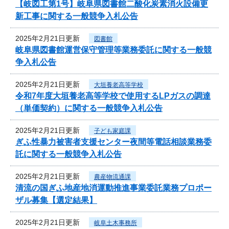
【岐図工第1号】岐阜県図書館二酸化炭素消火設備更
新工事に関する一般競争入札公告
2025年2月21日更新
図書館
岐阜県図書館運営保守管理等業務委託に関する一般競
争入札公告
2025年2月21日更新
大垣養老高等学校
令和7年度大垣養老高等学校で使用するLPガスの調達
（単価契約）に関する一般競争入札公告
2025年2月21日更新
子ども家庭課
ぎふ性暴力被害者支援センター夜間等電話相談業務委
託に関する一般競争入札公告
2025年2月21日更新
農産物流通課
清流の国ぎふ地産地消運動推進事業委託業務プロポー
ザル募集【選定結果】
2025年2月21日更新
岐阜土木事務所