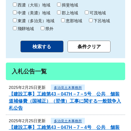
り
西濃（大垣）地域
揖斐地域
中濃（美濃）地域
郡上地域
可茂地域
東濃（多治見）地域
恵那地域
下呂地域
飛騨地域
県外
入札公告一覧
2025年2月25日更新
多治見土木事務所
【建設工事】工維第43－047H－7－5号 公共 舗装
道補修費（国補正）（翌債）工事に関する一般競争入
札公告
2025年2月25日更新
多治見土木事務所
【建設工事】工維第43－047H－7－4号 公共 舗装