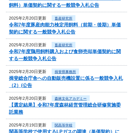
飼料）単価契約に関する一般競争入札公告
2025年2月20日更新
畜産研究所
令和7年度豚産肉能力検定用飼料（前期・後期）単価
契約に関する一般競争入札公告
2025年2月20日更新
畜産研究所
令和7年度鶏用飼料購入および食卵売却単価契約に関
する一般競争入札公告
2025年2月20日更新
揖斐県事務所
揖斐総合庁舎への自動販売機設置に係る一般競争入札
（2）(公告
2025年2月20日更新
森林文化アカデミー
【選定結果】令和7年度森林経営管理総合研修実施委
託業務
2025年2月19日更新
関高等学校
関高等学校で使用するLPガスの調達（単価契約）に