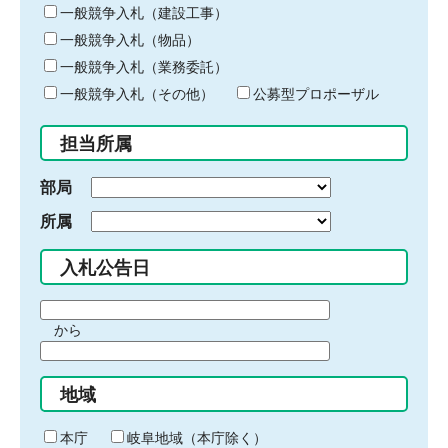
キ
一般競争入札（建設工事）
ー
一般競争入札（物品）
ワ
一般競争入札（業務委託）
ー
ド
一般競争入札（その他）
公募型プロポーザル
を
入
担当所属
力
部局
所属
入札公告日
期
から
間
期
の
間
始
地域
の
ま
終
り
わ
本庁
岐阜地域（本庁除く）