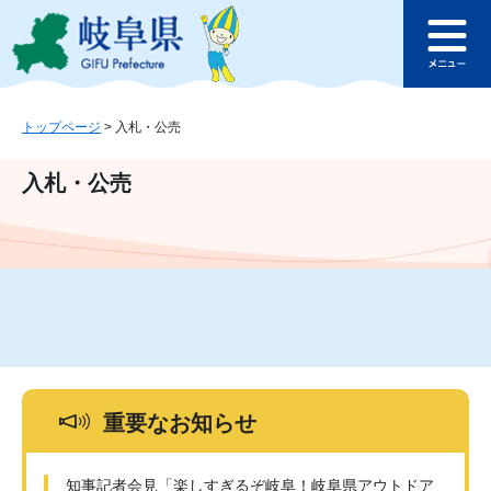
ペ
メ
このページの本文へ
ー
ニ
メ
ジ
ュ
ニ
の
ー
ュ
先
を
ー
頭
飛
トップページ
>
入札・公売
で
ば
す
し
入札・公売
。
て
本
文
へ
重要なお知らせ
知事記者会見「楽しすぎるぞ岐阜！岐阜県アウトドア