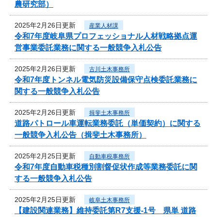
農研究部）
2025年2月26日更新
産業人材課
令和7年度岐阜県プロフェッショナル人材戦略拠点運
営事業委託業務に関する一般競争入札公告
2025年2月26日更新
古川土木事務所
令和7年度トンネル電気防災設備保守点検委託業務に
関する一般競争入札公告
2025年2月26日更新
揖斐土木事務所
道路パトロール車運転業務委託（単価契約）に関する
一般競争入札公告（揖斐土木事務所）
2025年2月25日更新
自動車税事務所
令和7年度自動車税種別割督促状作成等業務委託に関
する一般競争入札公告
2025年2月25日更新
岐阜土木事務所
【建設関連業務】維持委託第R7支援-1号 県単 道路