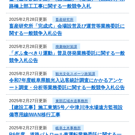
路橋上部工工事に関する一般競争入札
2025年2月28日更新
畜産研究所
畜産研究所「完成式」会場設営及び運営等業務委託に
関する一般競争入札公告
2025年2月28日更新
廃棄物対策課
「ぎふ食べきり運動」普及啓発業務委託に関する一般
競争入札公告
2025年2月27日更新
観光文化スポーツ政策課
令和7年度岐阜県観光入込客統計調査にかかるアンケ
ート調査・分析等業務委託に関する一般競争入札公告
2025年2月27日更新
東部広域水道事務所
【建設工事】施工東第5号／中津川浄水場遠方監視設
備専用線IWAN移行工事
2025年2月27日更新
岐阜土木事務所
R6年度 道路パトロール車運転業務委託に関する一