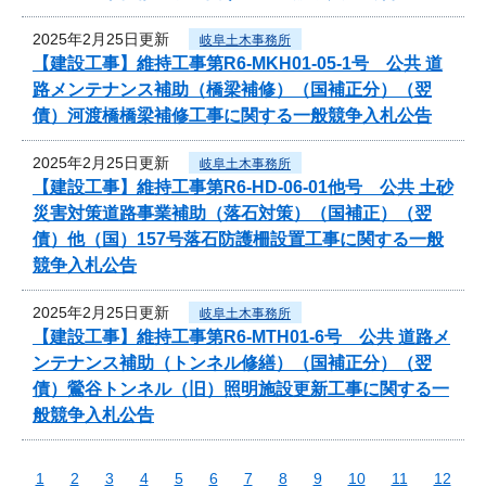
2025年2月25日更新
岐阜土木事務所
【建設工事】維持工事第R6-MKH01-05-1号 公共 道
路メンテナンス補助（橋梁補修）（国補正分）（翌
債）河渡橋橋梁補修工事に関する一般競争入札公告
2025年2月25日更新
岐阜土木事務所
【建設工事】維持工事第R6-HD-06-01他号 公共 土砂
災害対策道路事業補助（落石対策）（国補正）（翌
債）他（国）157号落石防護柵設置工事に関する一般
競争入札公告
2025年2月25日更新
岐阜土木事務所
【建設工事】維持工事第R6-MTH01-6号 公共 道路メ
ンテナンス補助（トンネル修繕）（国補正分）（翌
債）鶯谷トンネル（旧）照明施設更新工事に関する一
般競争入札公告
1
2
3
4
5
6
7
8
9
10
11
12