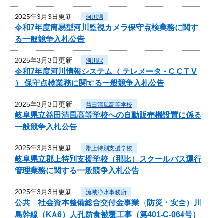
2025年3月3日更新
河川課
令和7年度簡易型河川監視カメラ保守点検業務に関す
る一般競争入札公告
2025年3月3日更新
河川課
令和7年度河川情報システム（ テレメータ・C C T V
） 保守点検業務に関する一般競争入札公告
2025年3月3日更新
益田清風高等学校
岐阜県立益田清風高等学校への自動販売機設置に係る
一般競争入札公告
2025年3月3日更新
郡上特別支援学校
岐阜県立郡上特別支援学校（那比）スクールバス運行
管理業務に関する一般競争入札公告
2025年3月3日更新
流域浄水事務所
公共 社会資本整備総合交付金事業（防災・安全）川
島幹線（KA6）人孔防食被覆工事（第401-C-064号）