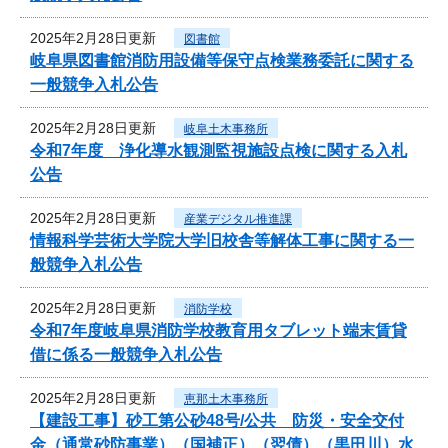
2025年2月28日更新
図書館
岐阜県図書館消防用設備等保守点検業務委託に関する
一般競争入札公告
2025年2月28日更新
岐阜土木事務所
令和7年度 浄化導水観測監視施設点検に関する入札
公告
2025年2月28日更新
産業デジタル推進課
情報科学芸術大学院大学旧校舎等解体工事に関する一
般競争入札公告
2025年2月28日更新
消防学校
令和7年度岐阜県消防学校教育用タブレット端末賃貸
借に係る一般競争入札公告
2025年2月28日更新
恵那土木事務所
【建設工事】砂工第公砂48号/公共 防災・安全交付
金（通常砂防事業）（国補正）（翌債）（黒田川）水