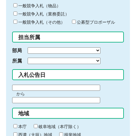
ー
一般競争入札（物品）
ワ
一般競争入札（業務委託）
ー
ド
一般競争入札（その他）
公募型プロポーザル
を
入
担当所属
力
部局
所属
入札公告日
期
から
間
期
の
間
始
地域
の
ま
終
り
わ
本庁
岐阜地域（本庁除く）
り
西濃（大垣）地域
揖斐地域