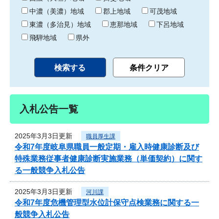
中濃（美濃）地域
郡上地域
可茂地域
東濃（多治見）地域
恵那地域
下呂地域
飛騨地域
県外
入札公告一覧
2025年3月3日更新
職員厚生課
令和7年度岐阜県職員一般定期・雇入時健康診断及び
特殊業務従事者健康診断実施業務（単価契約）に関す
る一般競争入札公告
2025年3月3日更新
河川課
令和7年度危機管理型水位計保守点検業務に関する一
般競争入札公告