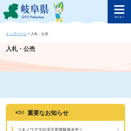
ペ
メ
このページの本文へ
ー
ニ
メ
ジ
ュ
ニ
の
ー
ュ
先
を
ー
頭
飛
トップページ
>
入札・公売
で
ば
す
し
入札・公売
。
て
本
文
へ
重要なお知らせ
ツキノワグマ出没注意情報発令中！