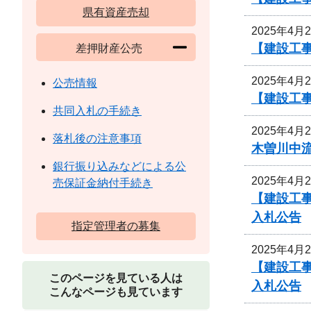
県有資産売却
2025年4月
【建設工事
差押財産公売
2025年4月
公売情報
【建設工事
共同入札の手続き
2025年4月
落札後の注意事項
木曽川中
銀行振り込みなどによる公
2025年4月
売保証金納付手続き
【建設工事
入札公告
指定管理者の募集
2025年4月
【建設工事
このページを見ている人は
入札公告
こんなページも見ています