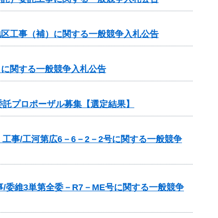
谷地区工事（補）に関する一般競争入札公告
補）に関する一般競争入札公告
委託プロポーザル募集【選定結果】
工事/工河第広6－6－2－2号に関する一般競争
/委維3単第全委－R7－ME号に関する一般競争