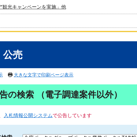
ア観光キャンペーンを実施」他
・公売
示
大きな文字で印刷ページ表示
告の検索 （電子調達案件以外）
、
入札情報公開システム
で公告しています