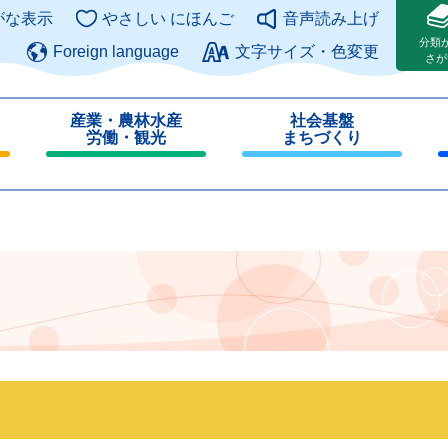
このページの本文へ
がな表示
やさしい にほんご
音声読み上げ
分類
Foreign language
文字サイズ・色変更
さが
産業・農林水産
社会基盤
労働・観光
まちづくり
閉
閉
じ
じ
る
る