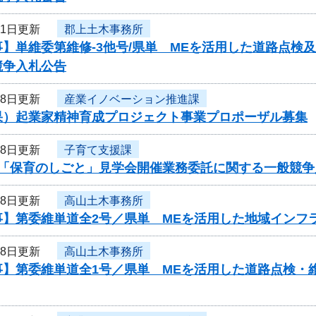
21日更新
郡上土木事務所
事】単維委第維修‐3他号/県単 MEを活用した道路点検
競争入札公告
18日更新
産業イノベーション推進課
果）起業家精神育成プロジェクト事業プロポーザル募集
18日更新
子育て支援課
度「保育のしごと」見学会開催業務委託に関する一般競争
18日更新
高山土木事務所
事】第委維単道全2号／県単 MEを活用した地域インフ
18日更新
高山土木事務所
事】第委維単道全1号／県単 MEを活用した道路点検・