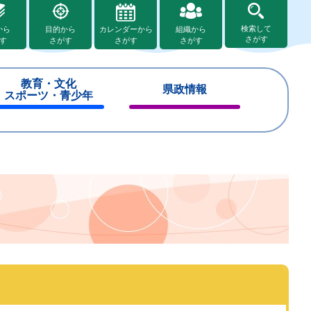
検索して
から
目的から
カレンダーから
組織から
さがす
す
さがす
さがす
さがす
教育・文化
県政情報
スポーツ・青少年
閉
閉
じ
じ
る
る