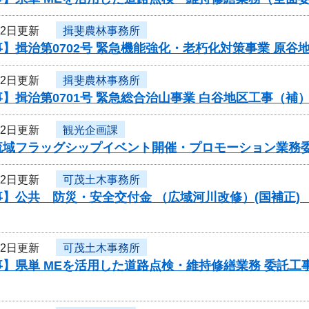
22日更新
揖斐農林事務所
】揖治第0702号 緊急機能強化・老朽化対策事業 原
22日更新
揖斐農林事務所
】揖治第0701号 緊急総合治山事業 白谷地区工事（
22日更新
観光企画課
流域フラッグシップイベント開催・プロモーション業務
22日更新
可茂土木事務所
】公共 防災・安全交付金 （広域河川改修）(国補正) 
22日更新
可茂土木事務所
】県単 MEを活用した道路点検・維持修繕業務 委託工事