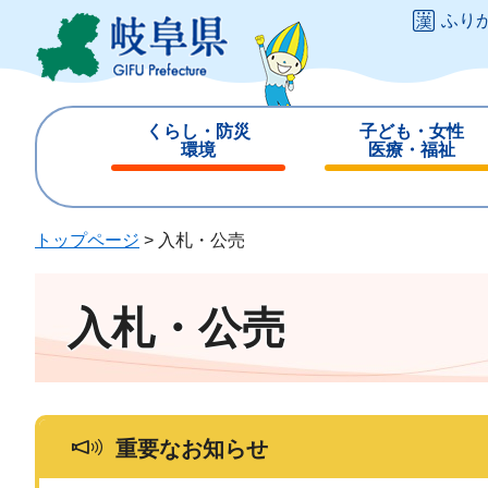
ペ
メ
ふり
ー
ニ
ジ
ュ
の
ー
先
を
くらし・防災
子ども・女性
頭
飛
環境
医療・福祉
で
ば
閉
閉
す
し
じ
じ
。
て
る
る
トップページ
>
入札・公売
本
文
へ
入札・公売
重要なお知らせ