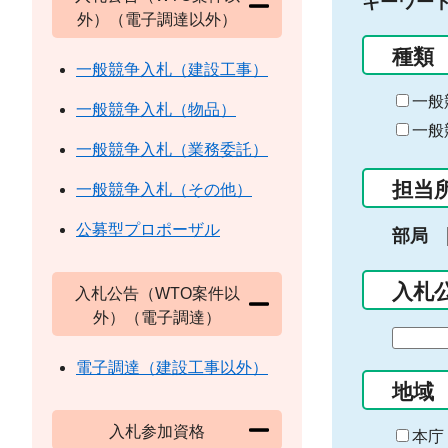
キーワー
外）（電子調達以外）
種類
一般競争入札（建設工事）
一般
一般競争入札（物品）
一般
一般競争入札（業務委託）
担当
一般競争入札（その他）
公募型プロポーザル
部局
入札
入札公告（WTO案件以
外）（電子調達）
期
間
電子調達（建設工事以外）
の
地域
始
入札参加資格
ま
本庁