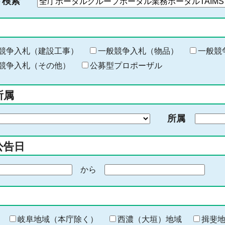
ド検索
検
索
す
る
キ
競争入札（建設工事）
一般競争入札（物品）
一般競
ー
競争入札（その他）
公募型プロポーザル
ワ
ー
所属
ド
を
所属
入
力
公告日
から
期
間
の
終
わ
岐阜地域（本庁除く）
西濃（大垣）地域
揖斐