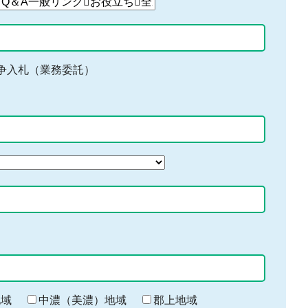
争入札（業務委託）
地域
中濃（美濃）地域
郡上地域