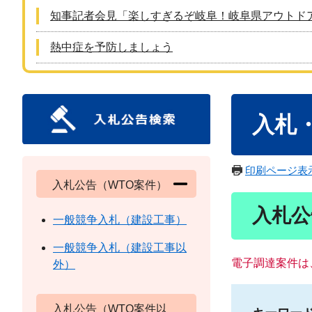
知事記者会見「楽しすぎるぞ岐阜！岐阜県アウトド
熱中症を予防しましょう
本
入札
文
印刷ページ表
入札公告（WTO案件）
入札公
一般競争入札（建設工事）
一般競争入札（建設工事以
電子調達案件は
外）
入札公告（WTO案件以