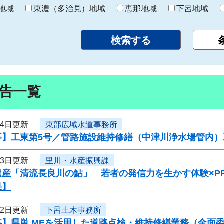
り
地域
東濃（多治見）地域
恵那地域
下呂地域
告一覧
24日更新
東部広域水道事務所
事】工東第5号／管路施設維持修繕（中津川浄水場管内）
23日更新
里川・水産振興課
遺産「清流長良川の鮎」 若者の発信力を生かす体験×P
果】
22日更新
下呂土木事務所
事】県単 MEを活用した道路点検・維持修繕業務（全面