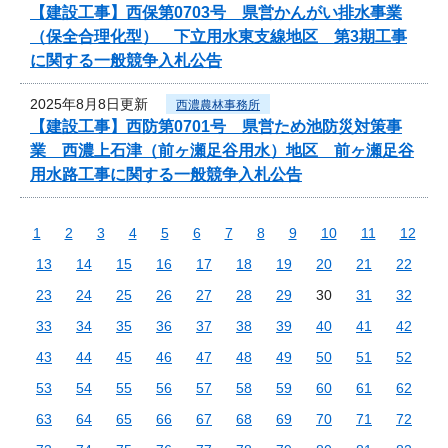
【建設工事】西保第0703号 県営かんがい排水事業
（保全合理化型） 下立用水東支線地区 第3期工事
に関する一般競争入札公告
2025年8月8日更新
西濃農林事務所
【建設工事】西防第0701号 県営ため池防災対策事
業 西濃上石津（前ヶ瀬足谷用水）地区 前ヶ瀬足谷
用水路工事に関する一般競争入札公告
1
2
3
4
5
6
7
8
9
10
11
12
13
14
15
16
17
18
19
20
21
22
23
24
25
26
27
28
29
30
31
32
33
34
35
36
37
38
39
40
41
42
43
44
45
46
47
48
49
50
51
52
53
54
55
56
57
58
59
60
61
62
63
64
65
66
67
68
69
70
71
72