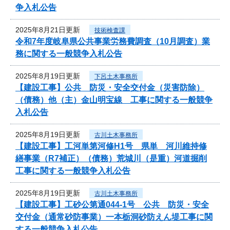
争入札公告
2025年8月21日更新
技術検査課
令和7年度岐阜県公共事業労務費調査（10月調査）業
務に関する一般競争入札公告
2025年8月19日更新
下呂土木事務所
【建設工事】公共 防災・安全交付金（災害防除）
（債務）他（主）金山明宝線 工事に関する一般競争
入札公告
2025年8月19日更新
古川土木事務所
【建設工事】工河単第河修H1号 県単 河川維持修
繕事業（R7補正）（債務）荒城川（是重）河道掘削
工事に関する一般競争入札公告
2025年8月19日更新
古川土木事務所
【建設工事】工砂公第通044-1号 公共 防災・安全
交付金（通常砂防事業）一本栃洞砂防えん堤工事に関
する一般競争入札公告