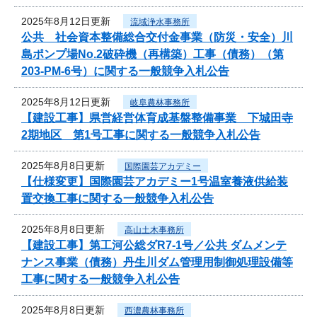
2025年8月12日更新
流域浄水事務所
公共 社会資本整備総合交付金事業（防災・安全）川
島ポンプ場No.2破砕機（再構築）工事（債務）（第
203-PM-6号）に関する一般競争入札公告
2025年8月12日更新
岐阜農林事務所
【建設工事】県営経営体育成基盤整備事業 下城田寺
2期地区 第1号工事に関する一般競争入札公告
2025年8月8日更新
国際園芸アカデミー
【仕様変更】国際園芸アカデミー1号温室養液供給装
置交換工事に関する一般競争入札公告
2025年8月8日更新
高山土木事務所
【建設工事】第工河公総ダR7-1号／公共 ダムメンテ
ナンス事業（債務）丹生川ダム管理用制御処理設備等
工事に関する一般競争入札公告
2025年8月8日更新
西濃農林事務所