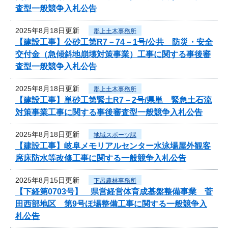
査型一般競争入札公告
2025年8月18日更新
郡上土木事務所
【建設工事】公砂工第R7－74－1号/公共 防災・安全
交付金（急傾斜地崩壊対策事業）工事に関する事後審
査型一般競争入札公告
2025年8月18日更新
郡上土木事務所
【建設工事】単砂工第緊土R7－2号/県単 緊急土石流
対策事業工事に関する事後審査型一般競争入札公告
2025年8月18日更新
地域スポーツ課
【建設工事】岐阜メモリアルセンター水泳場屋外観客
席床防水等改修工事に関する一般競争入札公告
2025年8月15日更新
下呂農林事務所
【下経第0703号】 県営経営体育成基盤整備事業 菅
田西部地区 第9号ほ場整備工事に関する一般競争入
札公告