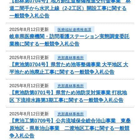
【郡林第0704号】地方創生道整備推進交付金事業 林
道二間手から水沢上線（2-2工区）開設工事に関する
一般競争入札公告
2025年8月12日更新
医療福祉連携推進課
岐阜県医療機関・訪問看護ステーション実態調査委託
業務に関する一般競争入札公告
2025年8月12日更新
恵那農林事務所
【恵池第0704号】県営ため池等整備事業 大平地区 大
平池ため池廃止工事に関する一般競争入札公告
2025年8月12日更新
恵那農林事務所
【恵池防第0701号】県営ため池防災対策事業 打杭地
区 下流排水路第3期工事に関する一般競争入札公告
2025年8月12日更新
恵那農林事務所
【恵治工第0709号】公共流域保全総合治山事業 東桑
原地区・県単治山事業 二渡地区工事に関する一般競
争入札公告