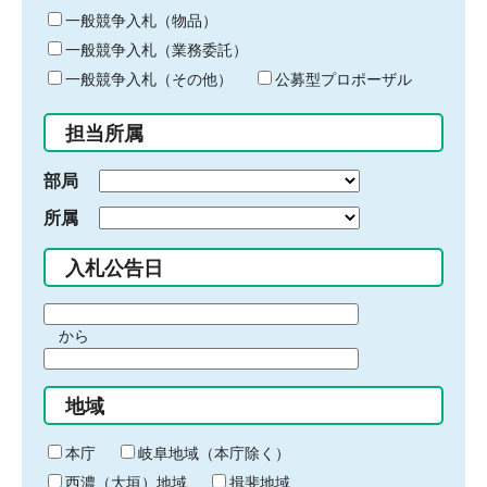
ー
一般競争入札（物品）
ワ
一般競争入札（業務委託）
ー
ド
一般競争入札（その他）
公募型プロポーザル
を
入
担当所属
力
部局
所属
入札公告日
期
から
間
期
の
間
始
地域
の
ま
終
り
わ
本庁
岐阜地域（本庁除く）
り
西濃（大垣）地域
揖斐地域