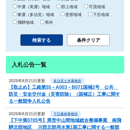
中濃（美濃）地域
郡上地域
可茂地域
東濃（多治見）地域
恵那地域
下呂地域
飛騨地域
県外
入札公告一覧
2025年8月21日更新
多治見土木事務所
【取止め】工維第55－A003－B071国補2号 公共
防災・安全交付金（災害防除）（国補正）工事に関す
る一般競争入札公告
2025年8月21日更新
下呂農林事務所
【下中第0705号】県営中山間地域総合整備事業 南飛
騨北部地区 川西北部用水第1期工事に関する一般競