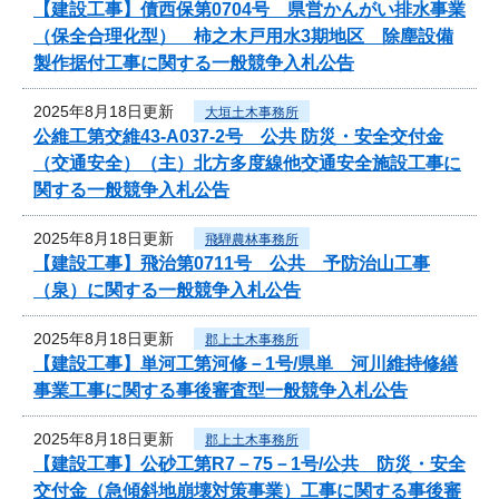
【建設工事】債西保第0704号 県営かんがい排水事業
（保全合理化型） 柿之木戸用水3期地区 除塵設備
製作据付工事に関する一般競争入札公告
2025年8月18日更新
大垣土木事務所
公維工第交維43-A037-2号 公共 防災・安全交付金
（交通安全）（主）北方多度線他交通安全施設工事に
関する一般競争入札公告
2025年8月18日更新
飛騨農林事務所
【建設工事】飛治第0711号 公共 予防治山工事
（泉）に関する一般競争入札公告
2025年8月18日更新
郡上土木事務所
【建設工事】単河工第河修－1号/県単 河川維持修繕
事業工事に関する事後審査型一般競争入札公告
2025年8月18日更新
郡上土木事務所
【建設工事】公砂工第R7－75－1号/公共 防災・安全
交付金（急傾斜地崩壊対策事業）工事に関する事後審