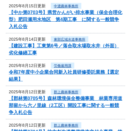
2025年8月15日更新
中濃農林事務所
【中か第0703号】県営かんがい排水事業（保全合理化
型）肥田瀬用水地区 第4期工事 に関する一般競争
入札公告
2025年8月14日更新
東部広域水道事務所
【建設工事】工東第6号／落合取水場取水井（外面）
劣化修繕工事
2025年8月12日更新
労働雇用課
令和7年度中小企業合同新入社員研修委託業務【選定
結果】
2025年8月12日更新
郡上農林事務所
【郡林第0705号】森林環境保全整備事業 林業専用道
那留から六ノ里線（2工区）開設工事に関する一般競
争入札公告
2025年8月12日更新
郡上農林事務所