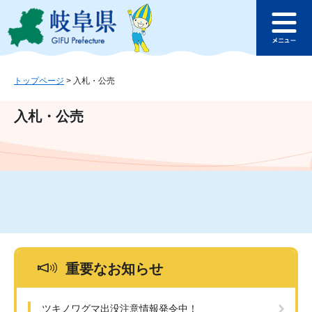
ペ
メ
このページの本文へ
ー
ニ
メ
ジ
ュ
ニ
の
ー
ュ
先
を
ー
頭
飛
トップページ
>
入札・公売
で
ば
す
し
入札・公売
。
て
本
文
へ
重要なお知らせ
ツキノワグマ出没注意情報発令中！