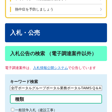
熱中症を予防しましょう
本
文
入札・公売
入札公告の検索 （電子調達案件以外）
電子調達案件は、
入札情報公開システム
で公告しています
キーワード検索
検
索
す
種類
る
キ
一般競争入札（建設工事）