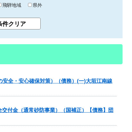
飛騨地域
県外
の安全・安心確保対策）（債務）(一)大垣江南線
安全交付金（通常砂防事業）（国補正）【債務】団