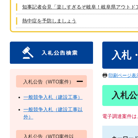
知事記者会見「楽しすぎるぞ岐阜！岐阜県アウトド
熱中症を予防しましょう
本
入札
文
印刷ページ表
入札公告（WTO案件）
入札公
一般競争入札（建設工事）
一般競争入札（建設工事以
電子調達案件は
外）
入札公告（WTO案件以