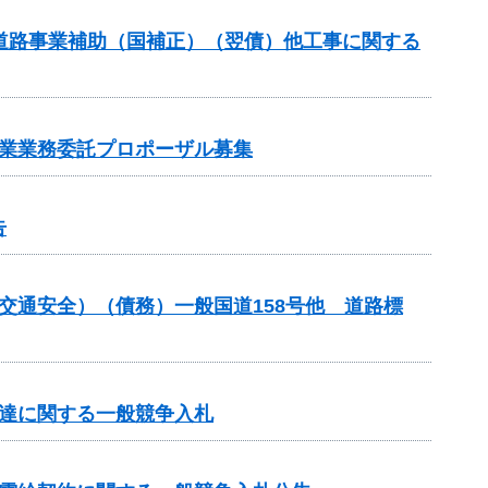
対策道路事業補助（国補正）（翌債）他工事に関する
事業業務委託プロポーザル募集
告
金（交通安全）（債務）一般国道158号他 道路標
調達に関する一般競争入札