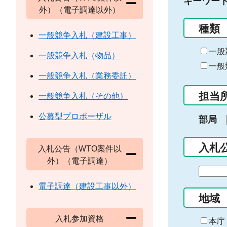
キーワー
外）（電子調達以外）
種類
一般競争入札（建設工事）
一般
一般競争入札（物品）
一般
一般競争入札（業務委託）
担当
一般競争入札（その他）
公募型プロポーザル
部局
入札
入札公告（WTO案件以
外）（電子調達）
期
間
電子調達（建設工事以外）
の
地域
始
入札参加資格
ま
本庁