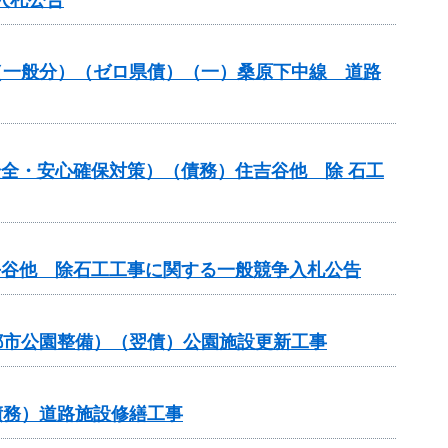
改良（一般分）（ゼロ県債）（一）桑原下中線 道路
の安全・安心確保対策）（債務）住吉谷他 除 石工
行平谷他 除石工工事に関する一般競争入札公告
都市公園整備）（翌債）公園施設更新工事
債務）道路施設修繕工事