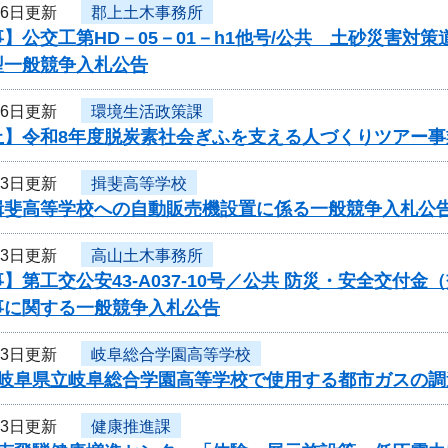
26日更新
郡上土木事務所
】公交工第HD－05－01－h1他号/公共 土砂災害
型一般競争入札公告
26日更新
環境生活政策課
止】令和8年度脱炭素社会ぎふを支える人づくりツアー
23日更新
揖斐高等学校
揖斐高等学校への自動販売機設置に係る一般競争入札公
23日更新
高山土木事務所
】第工交公安43-A037-10号／公共 防災・安全交付
事に関する一般競争入札公告
23日更新
岐阜総合学園高等学校
度岐阜県立岐阜総合学園高等学校で使用する都市ガスの
23日更新
健康推進課