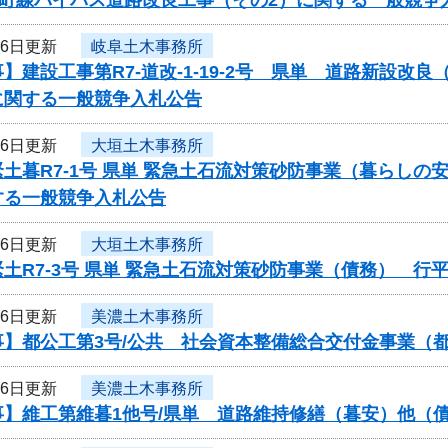
26日更新
岐阜土木事務所
】建設工事第R7-道改-1-19-2号 県単 道路新設
に関する一般競争入札公告
26日更新
大垣土木事務所
土暮R7-1号 県単 緊急土石流対策砂防事業（暮らし
する一般競争入札公告
26日更新
大垣土木事務所
土R7-3号 県単 緊急土石流対策砂防事業（債務） 
26日更新
美濃土木事務所
事】都公工第3号/公共 社会資本整備総合交付金事業（
26日更新
美濃土木事務所
事】維工第維暮1他号/県単 道路維持修繕（暮安）他（