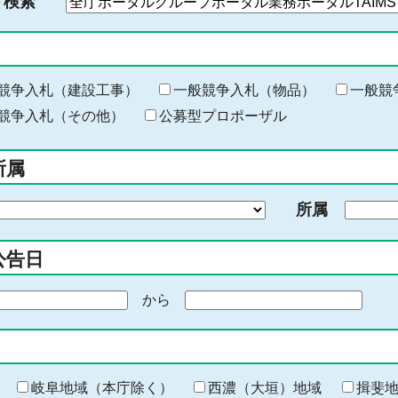
ド検索
検
索
す
る
キ
競争入札（建設工事）
一般競争入札（物品）
一般競
ー
競争入札（その他）
公募型プロポーザル
ワ
ー
所属
ド
を
所属
入
力
公告日
から
期
間
の
終
わ
岐阜地域（本庁除く）
西濃（大垣）地域
揖斐