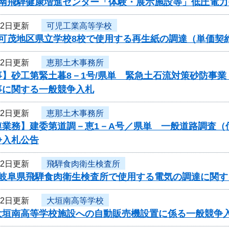
度南飛騨健康増進センター「体験・展示施設等」低圧電
22日更新
可児工業高等学校
度可茂地区県立学校8校で使用する再生紙の調達（単価契
22日更新
恵那土木事務所
事】砂工第緊土暮8－1号/県単 緊急土石流対策砂防事
事に関する一般競争入札
22日更新
恵那土木事務所
連業務】建委第道調－恵1－A号／県単 一般道路調査（
争入札公告
22日更新
飛騨食肉衛生検査所
度岐阜県飛騨食肉衛生検査所で使用する電気の調達に関す
22日更新
大垣南高等学校
大垣南高等学校施設への自動販売機設置に係る一般競争