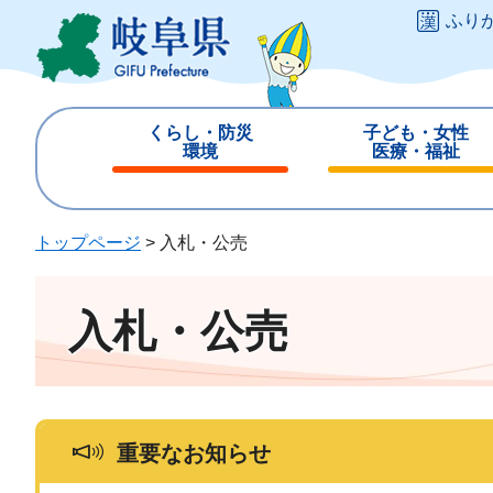
ペ
メ
ふり
ー
ニ
ジ
ュ
の
ー
先
を
くらし・防災
子ども・女性
頭
飛
環境
医療・福祉
で
ば
閉
閉
す
し
じ
じ
。
て
る
る
トップページ
>
入札・公売
本
文
へ
入札・公売
重要なお知らせ