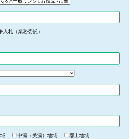
争入札（業務委託）
地域
中濃（美濃）地域
郡上地域