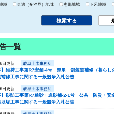
り
地域
東濃（多治見）地域
恵那地域
下呂地域
告一覧
26日更新
岐阜土木事務所
】維持工事第R7安舗-4号 県単 舗装道補修（暮らし
装補修工事に関する一般競争入札公告
26日更新
岐阜土木事務所
】砂防工事第R7通砂・通砂補-2-1号 公共 防災・
防堰堤工事に関する一般競争入札公告
26日更新
岐阜土木事務所