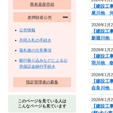
県有資産売却
【建設工
尾川他 
差押財産公売
2026年1月
公売情報
【建設工
新堀川他
共同入札の手続き
2026年1月
落札後の注意事項
【建設工
銀行振り込みなどによる公
羽川他 
売保証金納付手続き
2026年1月
【建設工
指定管理者の募集
自良川他
2026年1月
このページを見ている人は
【建設工事
こんなページも見ています
(都)犬山