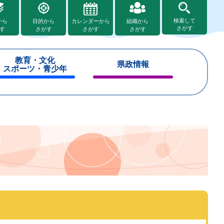
検索して
から
目的から
カレンダーから
組織から
さがす
す
さがす
さがす
さがす
教育・文化
県政情報
スポーツ・青少年
閉
閉
じ
じ
る
る