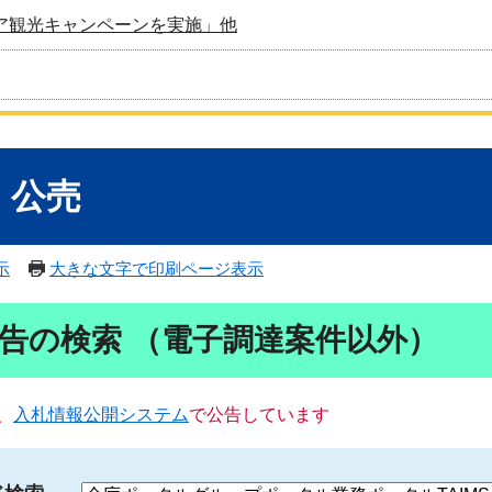
ア観光キャンペーンを実施」他
・公売
示
大きな文字で印刷ページ表示
告の検索 （電子調達案件以外）
、
入札情報公開システム
で公告しています