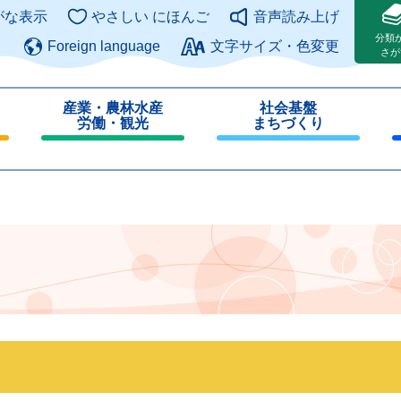
このページの本文へ
がな表示
やさしい にほんご
音声読み上げ
分類
Foreign language
文字サイズ・色変更
さが
産業・農林水産
社会基盤
労働・観光
まちづくり
閉
閉
じ
じ
る
る