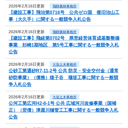
2026年2月16日更新
飛騨農林事務所
【建設工事】飛治第0716号 公共ゼロ国 復旧治山工
事（大久手）に関する一般競争入札公告
2026年2月16日更新
飛騨農林事務所
【建設工事】飛経第0702号 県営経営体育成基盤整備
事業 杉崎1期地区 第5号工事に関する一般競争入札
公告
2026年2月16日更新
大垣土木事務所
公砂工第通砂R7-11-2号 公共 防災・安全交付金（通常
砂防事業）（債務）猿子谷 堰堤工事に関する一般競
争入札公告
2026年2月16日更新
大垣土木事務所
公河工第広河H2-6-1号 公共 広域河川改修事業（国補
正）（翌債）津屋川樋管工工事に関する一般競争入札
公告