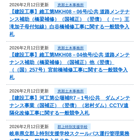
2026年2月12日更新
恵那土木事務所
【建設工事】維工第MKH08－06号/公共 道路メンテナ
ンス補助（橋梁補修）（国補正）（翌債）（（一）王
滝加子母付知線）白谷橋補修工事に関する一般競争入
札
2026年2月12日更新
恵那土木事務所
【建設工事】維工第MKH08－04他号/公共 道路メンテ
ナンス補助（橋梁補修）（国補正）他（翌債）
（（国）257号）宮前橋補修工事に関する一般競争入
札
2026年2月12日更新
恵那土木事務所
【建設工事】河工第公堰補R7－1号/公共 ダムメンテ
ナンス事業（国補正）（翌債）（岩村ダム）CCTV遠
隔化改修工事に関する一般競争入札
2026年2月12日更新
郡上特別支援学校
岐阜県立郡上特別支援学校スクールバス運行管理業務