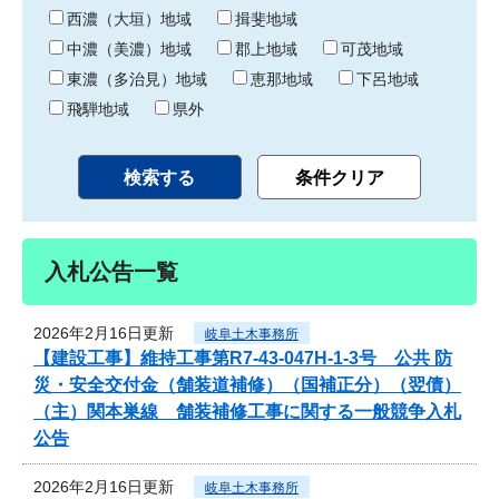
り
西濃（大垣）地域
揖斐地域
中濃（美濃）地域
郡上地域
可茂地域
東濃（多治見）地域
恵那地域
下呂地域
飛騨地域
県外
入札公告一覧
2026年2月16日更新
岐阜土木事務所
【建設工事】維持工事第R7-43-047H-1-3号 公共 防
災・安全交付金（舗装道補修）（国補正分）（翌債）
（主）関本巣線 舗装補修工事に関する一般競争入札
公告
2026年2月16日更新
岐阜土木事務所