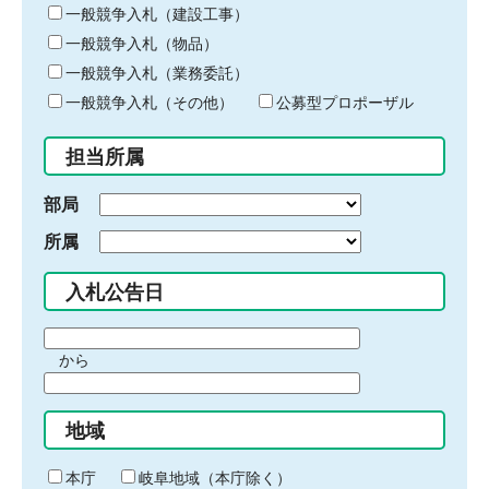
キ
一般競争入札（建設工事）
ー
一般競争入札（物品）
ワ
一般競争入札（業務委託）
ー
ド
一般競争入札（その他）
公募型プロポーザル
を
入
担当所属
力
部局
所属
入札公告日
期
から
間
期
の
間
始
地域
の
ま
終
り
わ
本庁
岐阜地域（本庁除く）