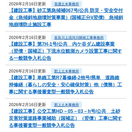
2026年2月16日更新
美濃土木事務所
【建設工事】砂工第急傾補067号/公共 防災・安全交付
金（急傾斜地崩壊対策事業）(国補正分)(翌債) 急傾斜
地崩壊防止施設工事
2026年2月16日更新
長良川上流河川開発工事事務所
【建設工事】第7H-1号/公共 内ケ谷ダム建設事業
（翌債・国補正）下流水位観測カメラ設置工事に関す
る一般競争入札公告
2026年2月16日更新
郡上土木事務所
【建設工事】単維工第R7暮修繕-2他号/県単 道路維
持修繕（暮らしの安全・安心確保対策）他（債務）工
事に関する事後審査型一般競争入札公告
2026年2月16日更新
郡上土木事務所
【建設工事】公交工第HD－05－03－h号/公共 土砂
災害対策道路事業補助（国補正）（翌債）工事に関す
る事後審査型一般競争入札公告