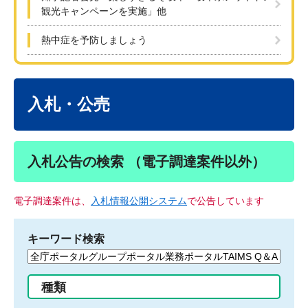
観光キャンペーンを実施」他
熱中症を予防しましょう
本
文
入札・公売
入札公告の検索 （電子調達案件以外）
電子調達案件は、
入札情報公開システム
で公告しています
キーワード検索
検
索
す
種類
る