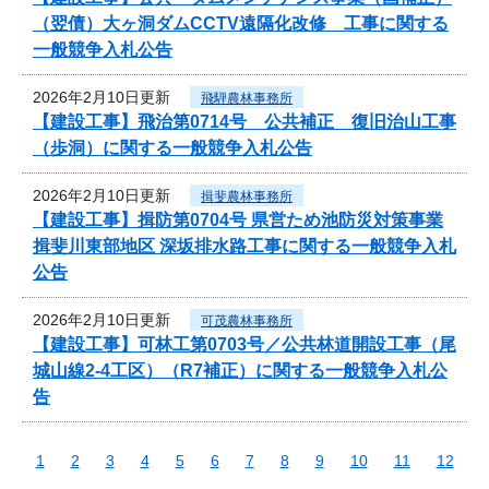
（翌債）大ヶ洞ダムCCTV遠隔化改修 工事に関する
一般競争入札公告
2026年2月10日更新
飛騨農林事務所
【建設工事】飛治第0714号 公共補正 復旧治山工事
（歩洞）に関する一般競争入札公告
2026年2月10日更新
揖斐農林事務所
【建設工事】揖防第0704号 県営ため池防災対策事業
揖斐川東部地区 深坂排水路工事に関する一般競争入札
公告
2026年2月10日更新
可茂農林事務所
【建設工事】可林工第0703号／公共林道開設工事（尾
城山線2-4工区）（R7補正）に関する一般競争入札公
告
1
2
3
4
5
6
7
8
9
10
11
12