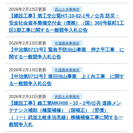
2026年2月13日更新
高山土木事務所
【建設工事】第工交公緊HT-10-02-1号／公共 防災・
安全社会資本整備交付金（債務）（国）360号荻町1工
区1期工事に関する一般競争入札公告
2026年2月13日更新
中濃農林事務所
【中治第0713号】緊急予防治山事業 押之平工事 に
関する一般競争入札公告
2026年2月13日更新
中濃農林事務所
【中治第0712号】復旧治山事業 上ミ向工事 に関す
る一般競争入札公告
2026年2月12日更新
恵那土木事務所
【建設工事】維工第MKH08－10－2号/公共 道路メン
テナンス補助（橋梁補修）（国補正）（翌債）
（（一）武並土岐多治見線）柳橋補修工事に関する一
般競争入札