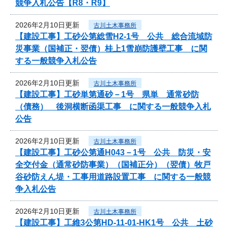
競争入札公告【R8・R9】
2026年2月10日更新
古川土木事務所
【建設工事】工砂公第総雪H2-1号 公共 総合流域防
災事業（国補正・翌債）桂上1雪崩防護壁工事 に関
する一般競争入札公告
2026年2月10日更新
古川土木事務所
【建設工事】工砂単第通砂－1号 県単 通常砂防
（債務） 後洞横断函渠工事 に関する一般競争入札
公告
2026年2月10日更新
古川土木事務所
【建設工事】工砂公第通H043－1号 公共 防災・安
全交付金（通常砂防事業）（国補正分）（翌債）牧戸
谷砂防えん堤・工事用道路設置工事 に関する一般競
争入札公告
2026年2月10日更新
古川土木事務所
【建設工事】工維3公第HD-11-01-HK1号 公共 土砂