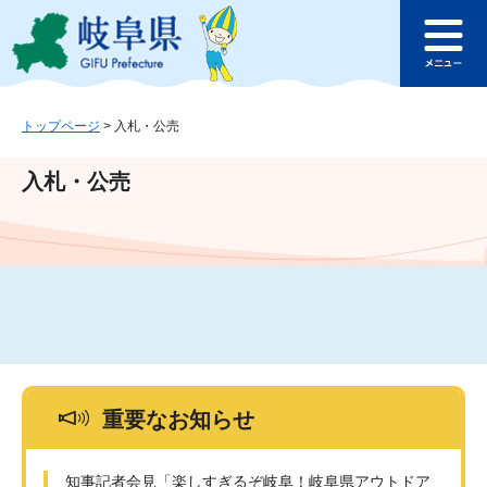
ペ
メ
このページの本文へ
ー
ニ
メ
ジ
ュ
ニ
の
ー
ュ
先
を
ー
頭
飛
トップページ
>
入札・公売
で
ば
す
し
入札・公売
。
て
本
文
へ
重要なお知らせ
知事記者会見「楽しすぎるぞ岐阜！岐阜県アウトドア