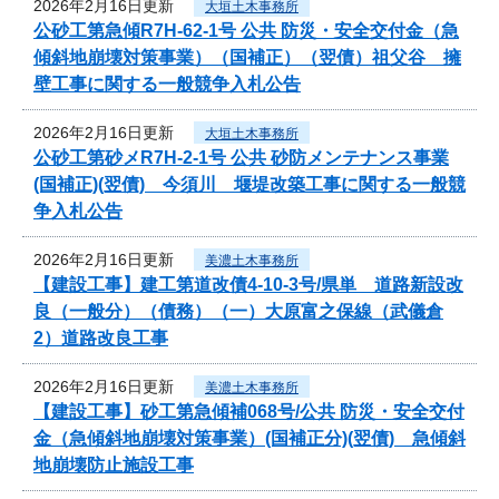
2026年2月16日更新
大垣土木事務所
公砂工第急傾R7H-62-1号 公共 防災・安全交付金（急
傾斜地崩壊対策事業）（国補正）（翌債）祖父谷 擁
壁工事に関する一般競争入札公告
2026年2月16日更新
大垣土木事務所
公砂工第砂メR7H-2-1号 公共 砂防メンテナンス事業
(国補正)(翌債) 今須川 堰堤改築工事に関する一般競
争入札公告
2026年2月16日更新
美濃土木事務所
【建設工事】建工第道改債4-10-3号/県単 道路新設改
良（一般分）（債務）（一）大原富之保線（武儀倉
2）道路改良工事
2026年2月16日更新
美濃土木事務所
【建設工事】砂工第急傾補068号/公共 防災・安全交付
金（急傾斜地崩壊対策事業）(国補正分)(翌債) 急傾斜
地崩壊防止施設工事