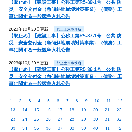
【取止め】【建設工事】公砂工第R5-89-1号 公共 防
災・安全交付金（急傾斜地崩壊対策事業）（債務）工
事に関する一般競争入札公告
2023年10月20日更新
郡上土木事務所
【取止め】【建設工事】公砂工第R5-87-1号 公共 防
災・安全交付金（急傾斜地崩壊対策事業）（債務）工
事に関する一般競争入札公告
2023年10月20日更新
郡上土木事務所
【取止め】【建設工事】公砂工第R5-86-1号 公共 防
災・安全交付金（急傾斜地崩壊対策事業）（債務）工
事に関する一般競争入札公告
1
2
3
4
5
6
7
8
9
10
11
12
13
14
15
16
17
18
19
20
21
22
23
24
25
26
27
28
29
30
31
32
33
34
35
36
37
38
39
40
41
42