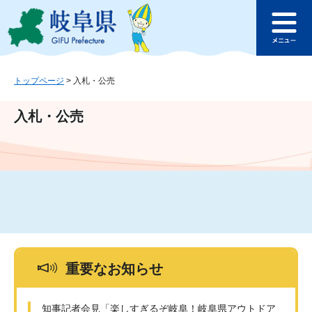
ペ
メ
このページの本文へ
ー
ニ
メ
ジ
ュ
ニ
の
ー
ュ
先
を
ー
頭
飛
トップページ
>
入札・公売
で
ば
す
し
入札・公売
。
て
本
文
へ
重要なお知らせ
知事記者会見「楽しすぎるぞ岐阜！岐阜県アウトドア