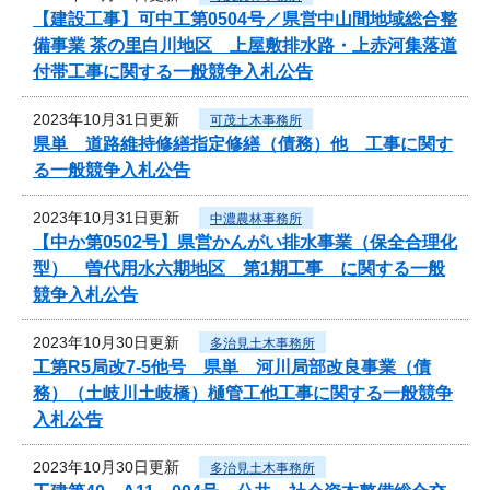
【建設工事】可中工第0504号／県営中山間地域総合整
備事業 茶の里白川地区 上屋敷排水路・上赤河集落道
付帯工事に関する一般競争入札公告
2023年10月31日更新
可茂土木事務所
県単 道路維持修繕指定修繕（債務）他 工事に関す
る一般競争入札公告
2023年10月31日更新
中濃農林事務所
【中か第0502号】県営かんがい排水事業（保全合理化
型） 曽代用水六期地区 第1期工事 に関する一般
競争入札公告
2023年10月30日更新
多治見土木事務所
工第R5局改7-5他号 県単 河川局部改良事業（債
務）（土岐川土岐橋）樋管工他工事に関する一般競争
入札公告
2023年10月30日更新
多治見土木事務所