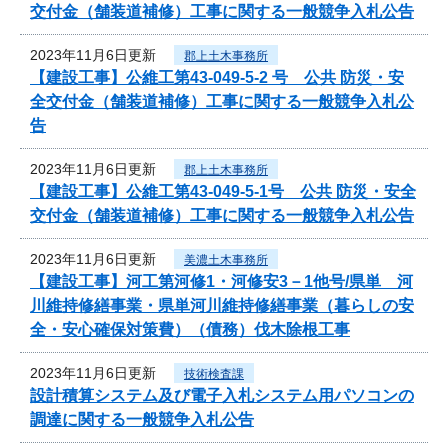
交付金（舗装道補修）工事に関する一般競争入札公告
2023年11月6日更新
郡上土木事務所
【建設工事】公維工第43-049-5-2 号 公共 防災・安
全交付金（舗装道補修）工事に関する一般競争入札公
告
2023年11月6日更新
郡上土木事務所
【建設工事】公維工第43-049-5-1号 公共 防災・安全
交付金（舗装道補修）工事に関する一般競争入札公告
2023年11月6日更新
美濃土木事務所
【建設工事】河工第河修1・河修安3－1他号/県単 河
川維持修繕事業・県単河川維持修繕事業（暮らしの安
全・安心確保対策費）（債務）伐木除根工事
2023年11月6日更新
技術検査課
設計積算システム及び電子入札システム用パソコンの
調達に関する一般競争入札公告