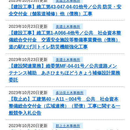
2023年10月23日更新
美濃土木事務所
【建設工事】維工第43-047-04-01他号／公共 防災・安
全交付金（舗装道補修）他（債務）工事
2023年10月23日更新
美濃土木事務所
【建設工事】維工第1-A066-4他号／公共 社会資本整
備総合交付金 交通安全施設等整備事業費他（債務）
道の駅むげ川トイレ防災機能強化工事
2023年10月23日更新
美濃土木事務所
【建設関連業務】維委第MF-04-01号／公共道路メン
テナンス補助 あさひまちほどうきょう補修設計業務
委託
2023年10月20日更新
多治見土木事務所
【取止め】工建第40－A11－004号 公共 社会資本
整備総合交付金（広域連携）（翌債）工事に関する一
般競争入札公告
2023年10月20日更新
郡上土木事務所