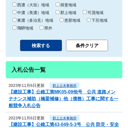
り
西濃（大垣）地域
揖斐地域
中濃（美濃）地域
郡上地域
可茂地域
東濃（多治見）地域
恵那地域
下呂地域
飛騨地域
県外
入札公告一覧
2023年11月6日更新
郡上土木事務所
【建設工事】公維工第MK05-09他号 公共 道路メン
テナンス補助（橋梁補修）他（債務）工事に関する一
般競争入札公告
2023年11月6日更新
郡上土木事務所
【建設工事】公維工第43-049-5-3号 公共 防災・安全