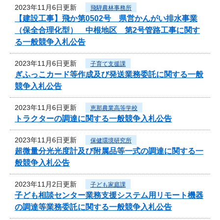
2023年11月6日更新
飛騨農林事務所
【建設工事】飛か第0502号 県営かんがい排水事業
（保全合理化型） 中根地区 第2号管路工事に関す
る一般競争入札公告
2023年11月6日更新
子育て支援課
ぎふっこカード等作成及び発送業務委託に関する一般
競争入札公告
2023年11月6日更新
恵那農業高等学校
トラクターの調達に関する一般競争入札公告
2023年11月6日更新
保健環境研究所
超微量分光光度計及び附属品等一式の調達に関する一
般競争入札公告
2023年11月2日更新
子ども家庭課
子ども相談センター業務支援システム用リモート機器
の調達等業務委託に関する一般競争入札公告