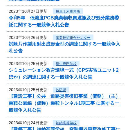
2023年10月27日更新
岐阜土木事務所
令和5年 低濃度PCB廃棄物収集運搬及び処分業務委
託に関する一般競争入札公告
2023年10月26日更新
産業技術総合センター
試験片作製用射出成形金型の調達に関する一般競争入
札公告
2023年10月25日更新
衛生専門学校
シミュレーション教育環境一式（CPS実習ユニット2
ほか）の調達に関する一般競争入札公告
2023年10月25日更新
砂防課
【建設工事】公共 道路災害復旧事業（債務）（主）
乗鞍公園線（仮称）乗鞍トンネル1期工事 に関する一
般競争入札公告
2023年10月24日更新
加納高等学校
【建築工事】加納高等学校 空調機器更新改修工事に