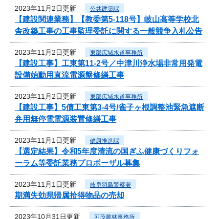
2023年11月2日更新
公共建築課
【建設関連業務】【教委第5-118号】岐山高等学校北
舎改築工事の工事監理委託に関する一般競争入札公告
2023年11月2日更新
東部広域水道事務所
【建設工事】工東第11-2号／中津川浄水場非常用発電
設備始動用直流電源盤修繕工事
2023年11月2日更新
東部広域水道事務所
【建設工事】5債工東第3-4号/雀子ヶ根調整池緊急遮断
弁用無停電電源装置修繕工事
2023年11月1日更新
健康推進課
【選定結果】令和5年度清流の国ぎふ健康づくりフォ
ーラム等委託業務プロポーザル募集
2023年11月1日更新
岐阜羽島警察署
期満失効県帰属拾得物品の売却
2023年10月31日更新
可茂農林事務所