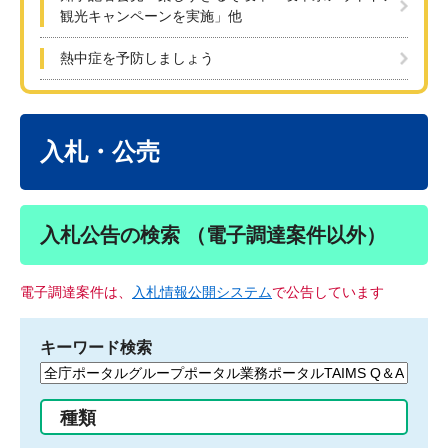
観光キャンペーンを実施」他
熱中症を予防しましょう
本
文
入札・公売
入札公告の検索 （電子調達案件以外）
電子調達案件は、
入札情報公開システム
で公告しています
キーワード検索
検
索
す
種類
る