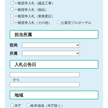
キ
一般競争入札（建設工事）
ー
一般競争入札（物品）
ワ
一般競争入札（業務委託）
ー
ド
一般競争入札（その他）
公募型プロポーザル
を
入
担当所属
力
部局
所属
入札公告日
期
から
間
期
の
間
始
地域
の
ま
終
り
わ
本庁
岐阜地域（本庁除く）