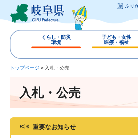
ペ
メ
ふり
ー
ニ
ジ
ュ
の
ー
先
を
くらし・防災
子ども・女性
頭
飛
環境
医療・福祉
で
ば
閉
閉
す
し
じ
じ
。
て
る
る
トップページ
>
入札・公売
本
文
へ
入札・公売
重要なお知らせ