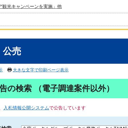
ア観光キャンペーンを実施」他
・公売
示
大きな文字で印刷ページ表示
告の検索 （電子調達案件以外）
、
入札情報公開システム
で公告しています