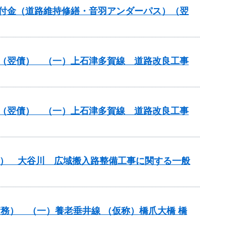
全交付金（道路維持修繕・音羽アンダーパス）（翌
改築）（翌債） （一）上石津多賀線 道路改良工事
改築）（翌債） （一）上石津多賀線 道路改良工事
翌債） 大谷川 広域搬入路整備工事に関する一般
）（債務） （一）養老垂井線 （仮称）橋爪大橋 橋