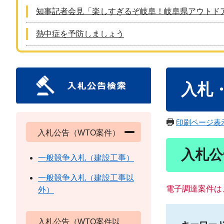
知事記者会見「楽しすぎるぞ岐阜！岐阜県アウトド
熱中症を予防しましょう
本
入札
文
印刷ページ表
入札公告（WTO案件）
入札公
一般競争入札（建設工事）
一般競争入札（建設工事以
電子調達案件は
外）
入札公告（WTO案件以