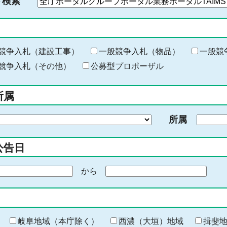
ド検索
検
索
す
る
キ
競争入札（建設工事）
一般競争入札（物品）
一般競
ー
競争入札（その他）
公募型プロポーザル
ワ
ー
所属
ド
を
所属
入
力
公告日
から
期
間
の
終
わ
岐阜地域（本庁除く）
西濃（大垣）地域
揖斐