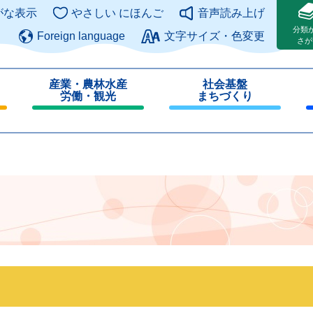
このページの本文へ
がな表示
やさしい にほんご
音声読み上げ
分類
Foreign language
文字サイズ・色変更
さが
産業・農林水産
社会基盤
労働・観光
まちづくり
閉
閉
じ
じ
る
る