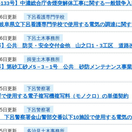
-133号】中濃総合庁舎煙突解体工事に関する一般競争
16日更新
下呂看護専門学校
度岐阜県立下呂看護専門学校で使用する電気の調達に関す
16日更新
下呂土木事務所
事】公共 防災・安全交付金他 山之口1・3工区 道路
16日更新
揖斐土木事務所
事】第砂工砂メ5－3－1号 公共 砂防メンテナンス事
15日更新
下呂警察署
署で使用する電子複写機複写料（モノクロ）の単価契約
15日更新
下呂警察署
度 下呂警察署金山警部交番以下10施設で使用する電気
15日更新
多治見土木事務所