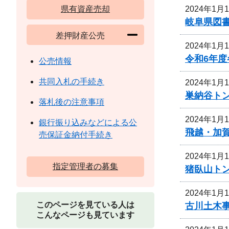
2024年1月
県有資産売却
岐阜県図
差押財産公売
2024年1月
令和6年
公売情報
共同入札の手続き
2024年1月
巣納谷ト
落札後の注意事項
2024年1月
銀行振り込みなどによる公
飛越・加
売保証金納付手続き
2024年1月
指定管理者の募集
猪臥山ト
2024年1月
このページを見ている人は
古川土木
こんなページも見ています