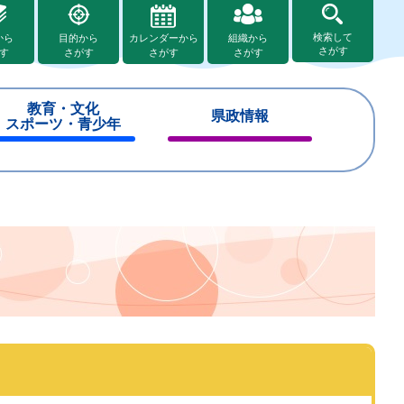
検索して
から
目的から
カレンダーから
組織から
さがす
す
さがす
さがす
さがす
教育・文化
県政情報
スポーツ・青少年
閉
閉
じ
じ
る
る