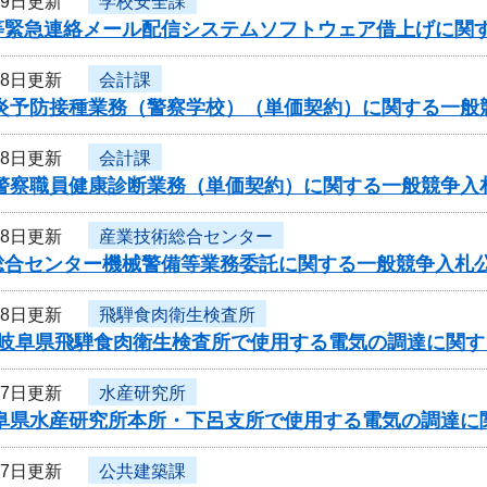
19日更新
学校安全課
等緊急連絡メール配信システムソフトウェア借上げに関
18日更新
会計課
型肝炎予防接種業務（警察学校）（単価契約）に関する一
18日更新
会計課
県警察職員健康診断業務（単価契約）に関する一般競争入
18日更新
産業技術総合センター
総合センター機械警備等業務委託に関する一般競争入札
18日更新
飛騨食肉衛生検査所
度岐阜県飛騨食肉衛生検査所で使用する電気の調達に関す
17日更新
水産研究所
岐阜県水産研究所本所・下呂支所で使用する電気の調達に
17日更新
公共建築課