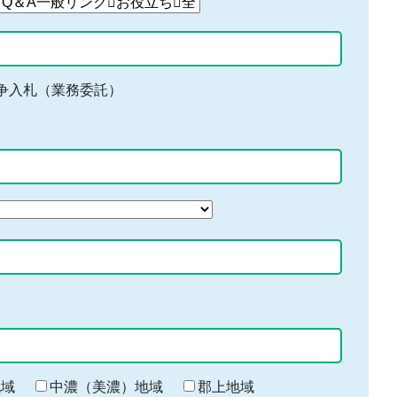
争入札（業務委託）
地域
中濃（美濃）地域
郡上地域