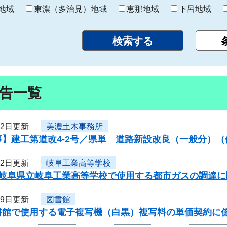
り
地域
東濃（多治見）地域
恵那地域
下呂地域
告一覧
22日更新
美濃土木事務所
】建工第道改4-2号／県単 道路新設改良（一般分）（
22日更新
岐阜工業高等学校
度岐阜県立岐阜工業高等学校で使用する都市ガスの調達
19日更新
図書館
書館で使用する電子複写機（白黒）複写料の単価契約に