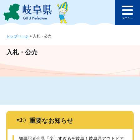
ペ
メ
このページの本文へ
ー
ニ
メ
ジ
ュ
ニ
の
ー
ュ
先
を
ー
頭
飛
トップページ
>
入札・公売
で
ば
す
し
入札・公売
。
て
本
文
へ
重要なお知らせ
知事記者会見「楽しすぎるぞ岐阜！岐阜県アウトドア