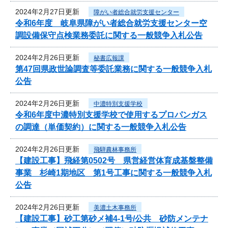
2024年2月27日更新
障がい者総合就労支援センター
令和6年度 岐阜県障がい者総合就労支援センター空
調設備保守点検業務委託に関する一般競争入札公告
2024年2月26日更新
秘書広報課
第47回県政世論調査等委託業務に関する一般競争入札
公告
2024年2月26日更新
中濃特別支援学校
令和6年度中濃特別支援学校で使用するプロパンガス
の調達（単価契約）に関する一般競争入札公告
2024年2月26日更新
飛騨農林事務所
【建設工事】飛経第0502号 県営経営体育成基盤整備
事業 杉崎1期地区 第1号工事に関する一般競争入札
公告
2024年2月26日更新
美濃土木事務所
【建設工事】砂工第砂メ補4-1号/公共 砂防メンテナ