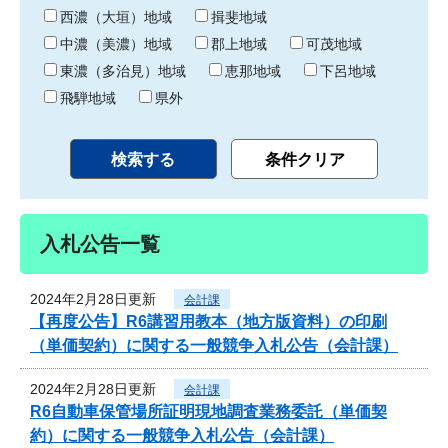
り
西濃（大垣）地域
揖斐地域
中濃（美濃）地域
郡上地域
可茂地域
東濃（多治見）地域
恵那地域
下呂地域
飛騨地域
県外
入札公告一覧
2024年2月28日更新
会計課
【再度公告】R6講習用教本（地方版資料）の印刷
（単価契約）に関する一般競争入札公告（会計課）
2024年2月28日更新
会計課
R6自動車保管場所証明現地調査業務委託（単価契
約）に関する一般競争入札公告（会計課）