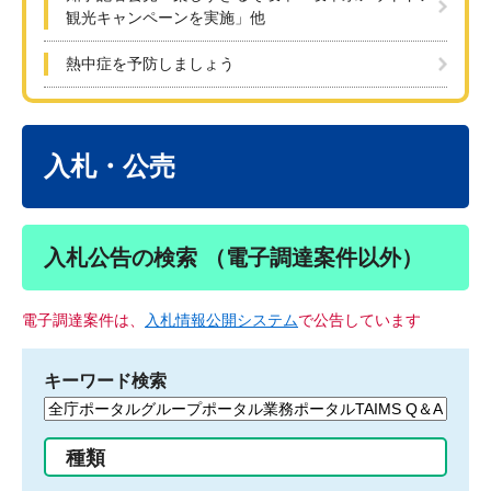
観光キャンペーンを実施」他
熱中症を予防しましょう
本
文
入札・公売
入札公告の検索 （電子調達案件以外）
電子調達案件は、
入札情報公開システム
で公告しています
キーワード検索
検
索
す
種類
る