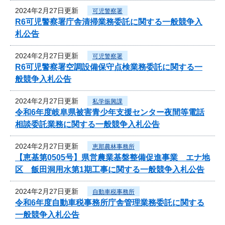
2024年2月27日更新
可児警察署
R6可児警察署庁舎清掃業務委託に関する一般競争入
札公告
2024年2月27日更新
可児警察署
R6可児警察署空調設備保守点検業務委託に関する一
般競争入札公告
2024年2月27日更新
私学振興課
令和6年度岐阜県被害青少年支援センター夜間等電話
相談委託業務に関する一般競争入札公告
2024年2月27日更新
恵那農林事務所
【恵基第0505号】県営農業基盤整備促進事業 エナ地
区 飯田洞用水第1期工事に関する一般競争入札公告
2024年2月27日更新
自動車税事務所
令和6年度自動車税事務所庁舎管理業務委託に関する
一般競争入札公告