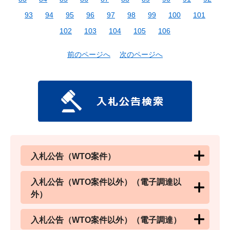
93
94
95
96
97
98
99
100
101
102
103
104
105
106
前のページへ
次のページへ
入札公告（WTO案件）
入札公告（WTO案件以外）（電子調達以
外）
入札公告（WTO案件以外）（電子調達）