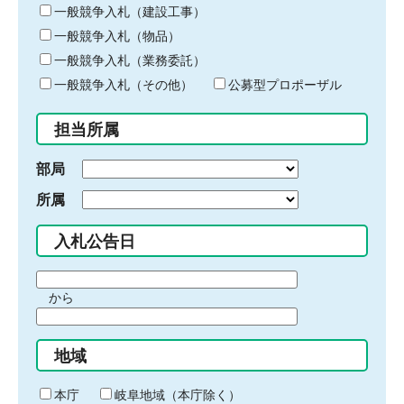
キ
一般競争入札（建設工事）
ー
一般競争入札（物品）
ワ
一般競争入札（業務委託）
ー
ド
一般競争入札（その他）
公募型プロポーザル
を
入
担当所属
力
部局
所属
入札公告日
期
から
間
期
の
間
始
地域
の
ま
終
り
わ
本庁
岐阜地域（本庁除く）