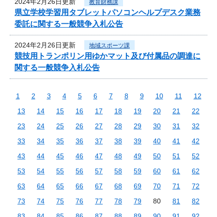
2024年2月26日更新
教育財務課
県立学校学習用タブレットパソコンヘルプデスク業務
委託に関する一般競争入札公告
2024年2月26日更新
地域スポーツ課
競技用トランポリン用ゆかマット及び付属品の調達に
関する一般競争入札公告
1
2
3
4
5
6
7
8
9
10
11
12
13
14
15
16
17
18
19
20
21
22
23
24
25
26
27
28
29
30
31
32
33
34
35
36
37
38
39
40
41
42
43
44
45
46
47
48
49
50
51
52
53
54
55
56
57
58
59
60
61
62
63
64
65
66
67
68
69
70
71
72
73
74
75
76
77
78
79
80
81
82
83
84
85
86
87
88
89
90
91
92