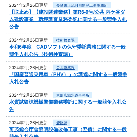
2024年2月26日更新
長良川上流河川開発工事事務所
【取止め】【建設関連業務】第R6-9号/公共 内ケ谷ダ
ム建設事業 環境調査業務委託に関する一般競争入札
公告
2024年2月26日更新
技術検査課
令和6年度 CADソフトの保守委託業務に関する一般
競争入札公告（技術検査課）
2024年2月26日更新
公共建築課
「国産普通乗用車（PHV）」の調達に関する一般競争
入札公告
2024年2月26日更新
東部広域水道事務所
水質試験棟機械警備業務委託に関する一般競争入札公
告
2024年2月26日更新
管財課
可茂総合庁舎照明設備改修工事（翌債）に関する一般
競争入札公告