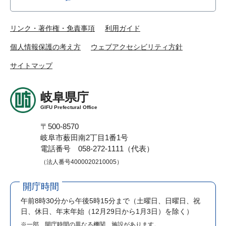
リンク・著作権・免責事項
利用ガイド
個人情報保護の考え方
ウェブアクセシビリティ方針
サイトマップ
岐阜県庁
GIFU Prefectural Office
〒500-8570
岐阜市薮田南2丁目1番1号
電話番号 058-272-1111（代表）
（法人番号4000020210005）
開庁時間
午前8時30分から午後5時15分まで
（土曜日、日曜日、祝
日、休日、年末年始（12月29日から1月3日）を除く）
※一部、開庁時間の異なる機関、施設があります。