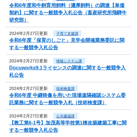
令和6年度和牛飼育用飼料（濃厚飼料）の調達【単価
契約】に関する一般競争入札公告（畜産研究所飛騨牛
研究部）
2024年2月27日更新
子育て支援課
令和6年度「保育のしごと」見学会開催業務委託に関
する一般競争入札公告
2024年2月27日更新
情報システム課
Docuworks9.1ライセンスの調達に関する一般競争入
札公告
2024年2月27日更新
技術検査課
令和6年度 中継映像を用いた現場遠隔確認システム委
託業務に関する一般競争入札（技術検査課）
2024年2月27日更新
公共建築課
【教工第6-1号】加茂高等学校第1棟改築建築工事に関
する一般競争入札公告