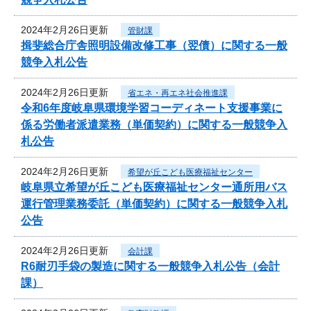
2024年2月26日更新
管財課
揖斐総合庁舎照明設備改修工事（翌債）に関する一般
競争入札公告
2024年2月26日更新
省エネ・再エネ社会推進課
令和6年度岐阜県環境学習コーディネート支援事業に
係る労働者派遣業務（単価契約）に関する一般競争入
札公告
2024年2月26日更新
希望が丘こども医療福祉センター
岐阜県立希望が丘こども医療福祉センター通所用バス
運行管理業務委託（単価契約）に関する一般競争入札
公告
2024年2月26日更新
会計課
R6耐刃手袋の製造に関する一般競争入札公告（会計
課）