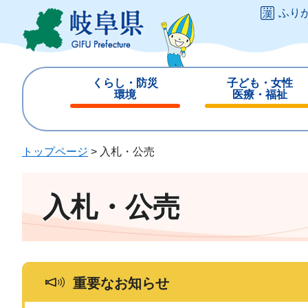
ペ
メ
ふり
ー
ニ
ジ
ュ
の
ー
先
を
くらし・防災
子ども・女性
頭
飛
環境
医療・福祉
で
ば
閉
閉
す
し
じ
じ
。
て
る
る
トップページ
>
入札・公売
本
文
へ
入札・公売
重要なお知らせ