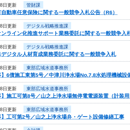
28日更新
管財課
有自動車任意保険に関する一般競争入札公告（R6）
28日更新
デジタル戦略推進課
オンライン化推進サポート業務委託に関する一般競争入
28日更新
デジタル戦略推進課
阜デジタル人材育成業務委託に関する一般競争入札
28日更新
東部広域水道事務所
】6債施工東第5号／中津川浄水場No.7,8水処理機械
28日更新
東部広域水道事務所
事】施工可第8号／山之上浄水場無停電電源装置（計装用
28日更新
東部広域水道事務所
事】工可第2号／山之上浄水場弁・ゲート設備修繕工事