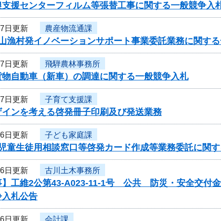
農支援センターフィルム等張替工事に関する一般競争入
27日更新
農産物流通課
農山漁村発イノベーションサポート事業委託業務に関する
27日更新
飛騨農林事務所
貨物自動車（新車）の調達に関する一般競争入札
27日更新
子育て支援課
ザインを考える啓発冊子印刷及び発送業務
26日更新
子ども家庭課
度児童生徒用相談窓口等啓発カード作成等業務委託に関す
26日更新
古川土木事務所
】工維2公第43-A023-11-1号 公共 防災・安全
争入札公告
26日更新
会計課