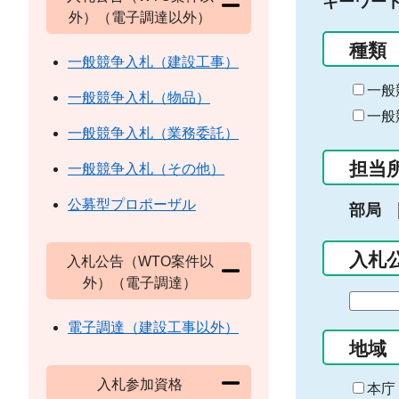
キーワー
外）（電子調達以外）
種類
一般競争入札（建設工事）
一般
一般競争入札（物品）
一般
一般競争入札（業務委託）
担当
一般競争入札（その他）
公募型プロポーザル
部局
入札
入札公告（WTO案件以
外）（電子調達）
期
間
電子調達（建設工事以外）
の
地域
始
入札参加資格
ま
本庁