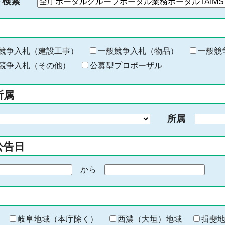
ド検索
検
索
す
る
キ
競争入札（建設工事）
一般競争入札（物品）
一般競
ー
競争入札（その他）
公募型プロポーザル
ワ
ー
所属
ド
を
所属
入
力
公告日
から
期
間
の
終
わ
岐阜地域（本庁除く）
西濃（大垣）地域
揖斐