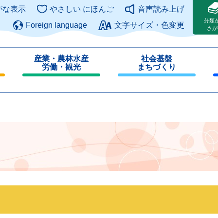
このページの本文へ
がな表示
やさしい にほんご
音声読み上げ
分類
Foreign language
文字サイズ・色変更
さが
産業・農林水産
社会基盤
労働・観光
まちづくり
閉
閉
じ
じ
る
る