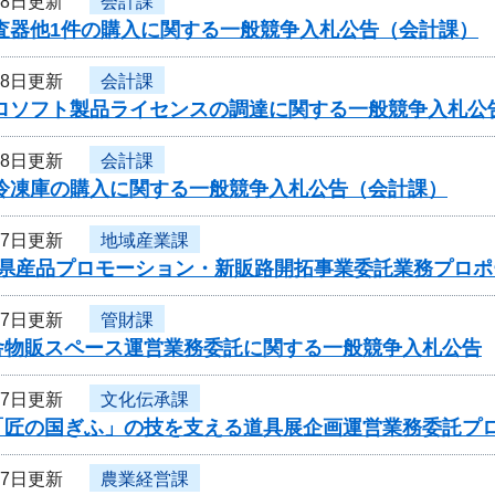
28日更新
会計課
検査器他1件の購入に関する一般競争入札公告（会計課）
28日更新
会計課
クロソフト製品ライセンスの調達に関する一般競争入札公
28日更新
会計課
用冷凍庫の購入に関する一般競争入札公告（会計課）
27日更新
地域産業課
度県産品プロモーション・新販路開拓事業委託業務プロ
27日更新
管財課
舎物販スペース運営業務委託に関する一般競争入札公告
27日更新
文化伝承課
「匠の国ぎふ」の技を支える道具展企画運営業務委託プ
27日更新
農業経営課