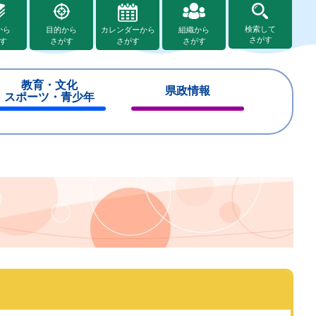
検索して
から
目的から
カレンダーから
組織から
さがす
す
さがす
さがす
さがす
教育・文化
県政情報
スポーツ・青少年
閉
閉
じ
じ
る
る