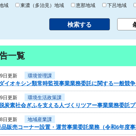
り
地域
東濃（多治見）地域
恵那地域
下呂地域
告一覧
29日更新
環境管理課
度ダイオキシン類常時監視事業業務委託に関する一般競争
29日更新
環境生活政策課
度脱炭素社会ぎふを支える人づくりツアー事業業務委託
28日更新
地域産業課
産品販売コーナー設置・運営事業委託業務（令和6年度