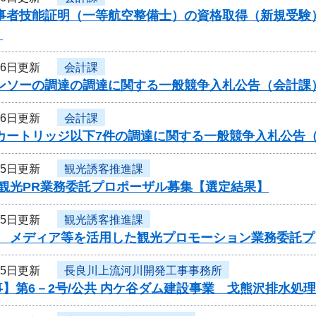
従事者技能証明（一等航空整備士）の資格取得（新規受験
）
26日更新
会計課
ーンソーの調達の調達に関する一般競争入札公告（会計課
26日更新
会計課
ーカートリッジ以下7件の調達に関する一般競争入札公告
25日更新
観光誘客推進課
度観光PR業務委託プロポーザル募集【選定結果】
25日更新
観光誘客推進課
度 メディア等を活用した観光プロモーション業務委託
25日更新
長良川上流河川開発工事事務所
】第6－2号/公共 内ケ谷ダム建設事業 戈熊沢排水処