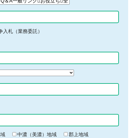
争入札（業務委託）
地域
中濃（美濃）地域
郡上地域