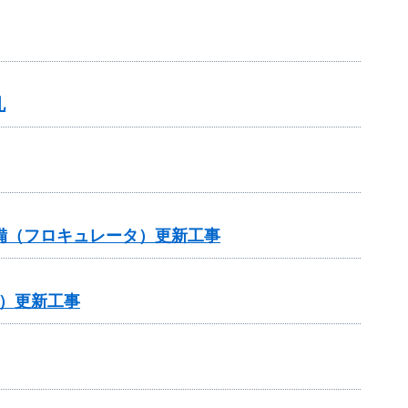
札
設備（フロキュレータ）更新工事
）更新工事