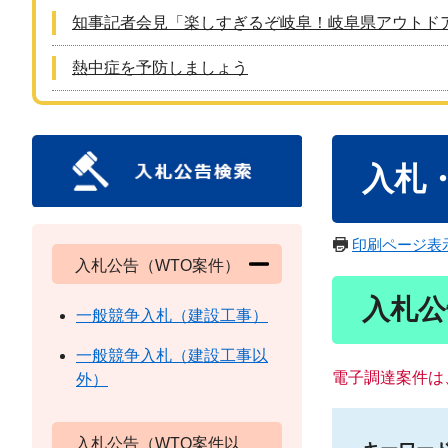
知事記者会見「楽しすぎるぞ岐阜！岐阜県アウトド
熱中症を予防しましょう
本
入札
文
印刷ページ表
入札公告（WTO案件）
入札公
一般競争入札（建設工事）
一般競争入札（建設工事以
電子調達案件は
外）
入札公告（WTO案件以