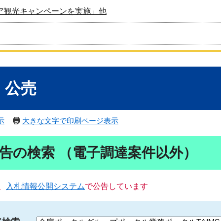
ア観光キャンペーンを実施」他
・公売
示
大きな文字で印刷ページ表示
告の検索 （電子調達案件以外）
、
入札情報公開システム
で公告しています