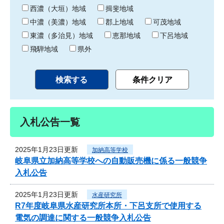
り
西濃（大垣）地域
揖斐地域
中濃（美濃）地域
郡上地域
可茂地域
東濃（多治見）地域
恵那地域
下呂地域
飛騨地域
県外
入札公告一覧
2025年1月23日更新
加納高等学校
岐阜県立加納高等学校への自動販売機に係る一般競争
入札公告
2025年1月23日更新
水産研究所
R7年度岐阜県水産研究所本所・下呂支所で使用する
電気の調達に関する一般競争入札公告