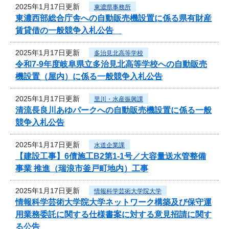
2025年1月17日更新
東濃県事務所
東濃西部総合庁舎への自動販売機設置に係る県有財産
賃貸借の一般競争入札公告
2025年1月17日更新
多治見北高等学校
令和7‐9年度岐阜県立多治見北高等学校への自動販売
機設置（屋内）に係る一般競争入札公告
2025年1月17日更新
里川・水産振興課
清流長良川あゆパークへの自動販売機設置に係る一般
競争入札公告
2025年1月17日更新
水道企業課
【建設工事】6債施工B2第1-1号／大容量送水管整備
事業 推進（瑞浪市釜戸町地内）工事
2025年1月17日更新
情報科学芸術大学院大学
情報科学芸術大学院大学ネットワーク構築及び保守運
用業務委託に関する仕様書案に対する意見招請に関す
る公告