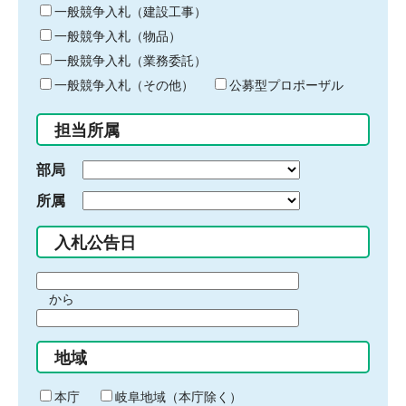
キ
一般競争入札（建設工事）
ー
一般競争入札（物品）
ワ
一般競争入札（業務委託）
ー
ド
一般競争入札（その他）
公募型プロポーザル
を
入
担当所属
力
部局
所属
入札公告日
期
から
間
期
の
間
始
地域
の
ま
終
り
わ
本庁
岐阜地域（本庁除く）