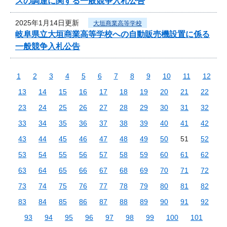
スの調達に関する一般競争入札公告
2025年1月14日更新
大垣商業高等学校
岐阜県立大垣商業高等学校への自動販売機設置に係る
一般競争入札公告
1
2
3
4
5
6
7
8
9
10
11
12
13
14
15
16
17
18
19
20
21
22
23
24
25
26
27
28
29
30
31
32
33
34
35
36
37
38
39
40
41
42
43
44
45
46
47
48
49
50
51
52
53
54
55
56
57
58
59
60
61
62
63
64
65
66
67
68
69
70
71
72
73
74
75
76
77
78
79
80
81
82
83
84
85
86
87
88
89
90
91
92
93
94
95
96
97
98
99
100
101