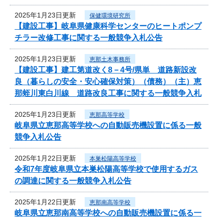
2025年1月23日更新
保健環境研究所
【建設工事】岐阜県健康科学センターのヒートポンプ
チラー改修工事に関する一般競争入札公告
2025年1月23日更新
恵那土木事務所
【建設工事】建工第道改く8－4号/県単 道路新設改
良（暮らしの安全・安心確保対策）（債務）（主）恵
那蛭川東白川線 道路改良工事に関する一般競争入札
2025年1月23日更新
恵那高等学校
岐阜県立恵那高等学校への自動販売機設置に係る一般
競争入札公告
2025年1月22日更新
本巣松陽高等学校
令和7年度岐阜県立本巣松陽高等学校で使用するガス
の調達に関する一般競争入札公告
2025年1月22日更新
恵那南高等学校
岐阜県立恵那南高等学校への自動販売機設置に係る一