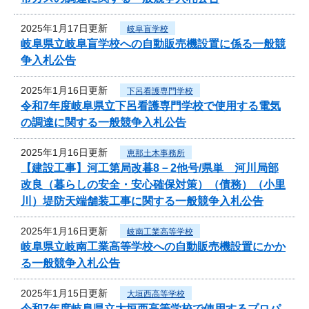
2025年1月17日更新
岐阜盲学校
岐阜県立岐阜盲学校への自動販売機設置に係る一般競
争入札公告
2025年1月16日更新
下呂看護専門学校
令和7年度岐阜県立下呂看護専門学校で使用する電気
の調達に関する一般競争入札公告
2025年1月16日更新
恵那土木事務所
【建設工事】河工第局改暮8－2他号/県単 河川局部
改良（暮らしの安全・安心確保対策）（債務）（小里
川）堤防天端舗装工事に関する一般競争入札公告
2025年1月16日更新
岐南工業高等学校
岐阜県立岐南工業高等学校への自動販売機設置にかか
る一般競争入札公告
2025年1月15日更新
大垣西高等学校
令和7年度岐阜県立大垣西高等学校で使用するプロパ