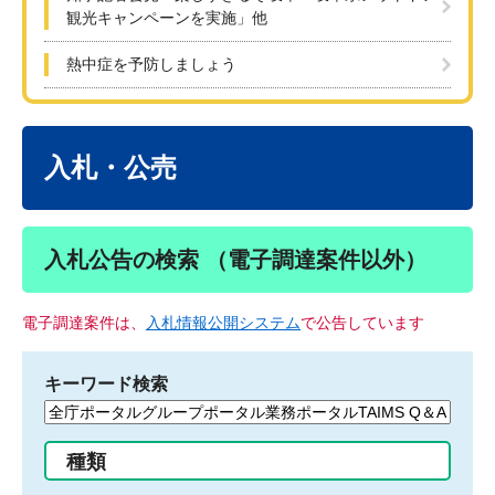
観光キャンペーンを実施」他
熱中症を予防しましょう
本
文
入札・公売
入札公告の検索 （電子調達案件以外）
電子調達案件は、
入札情報公開システム
で公告しています
キーワード検索
検
索
す
種類
る