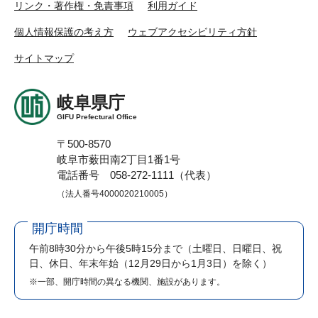
リンク・著作権・免責事項
利用ガイド
個人情報保護の考え方
ウェブアクセシビリティ方針
サイトマップ
岐阜県庁
GIFU Prefectural Office
〒500-8570
岐阜市薮田南2丁目1番1号
電話番号 058-272-1111（代表）
（法人番号4000020210005）
開庁時間
午前8時30分から午後5時15分まで
（土曜日、日曜日、祝
日、休日、年末年始（12月29日から1月3日）を除く）
※一部、開庁時間の異なる機関、施設があります。