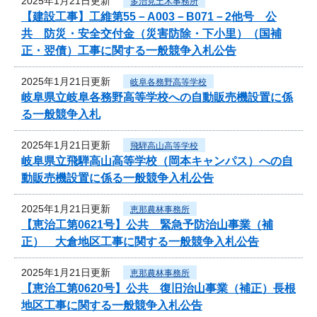
2025年1月21日更新
多治見土木事務所
【建設工事】工維第55－A003－B071－2他号 公
共 防災・安全交付金（災害防除・下小里）（国補
正・翌債）工事に関する一般競争入札公告
2025年1月21日更新
岐阜各務野高等学校
岐阜県立岐阜各務野高等学校への自動販売機設置に係
る一般競争入札
2025年1月21日更新
飛騨高山高等学校
岐阜県立飛騨高山高等学校（岡本キャンパス）への自
動販売機設置に係る一般競争入札公告
2025年1月21日更新
恵那農林事務所
【恵治工第0621号】公共 緊急予防治山事業（補
正） 大倉地区工事に関する一般競争入札公告
2025年1月21日更新
恵那農林事務所
【恵治工第0620号】公共 復旧治山事業（補正）長根
地区工事に関する一般競争入札公告