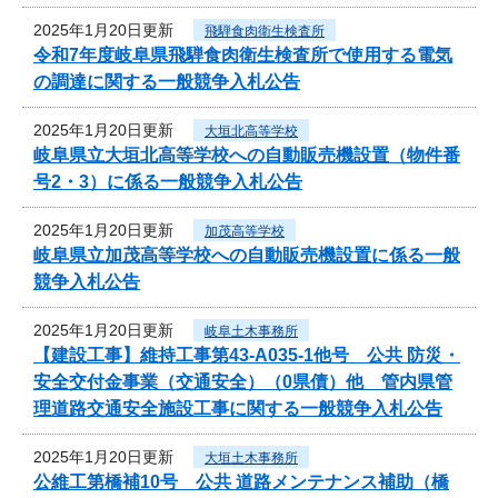
2025年1月20日更新
飛騨食肉衛生検査所
令和7年度岐阜県飛騨食肉衛生検査所で使用する電気
の調達に関する一般競争入札公告
2025年1月20日更新
大垣北高等学校
岐阜県立大垣北高等学校への自動販売機設置（物件番
号2・3）に係る一般競争入札公告
2025年1月20日更新
加茂高等学校
岐阜県立加茂高等学校への自動販売機設置に係る一般
競争入札公告
2025年1月20日更新
岐阜土木事務所
【建設工事】維持工事第43-A035-1他号 公共 防災・
安全交付金事業（交通安全）（0県債）他 管内県管
理道路交通安全施設工事に関する一般競争入札公告
2025年1月20日更新
大垣土木事務所
公維工第橋補10号 公共 道路メンテナンス補助（橋