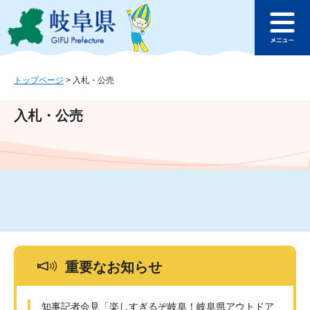
ペ
メ
このページの本文へ
ー
ニ
メ
ジ
ュ
ニ
の
ー
ュ
先
を
ー
頭
飛
トップページ
>
入札・公売
で
ば
す
し
入札・公売
。
て
本
文
へ
重要なお知らせ
知事記者会見「楽しすぎるぞ岐阜！岐阜県アウトドア