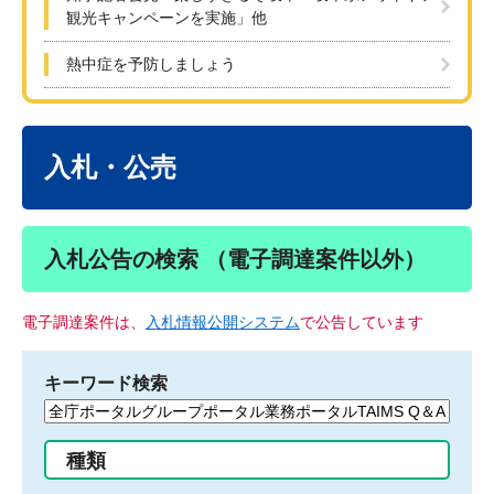
観光キャンペーンを実施」他
熱中症を予防しましょう
本
文
入札・公売
入札公告の検索 （電子調達案件以外）
電子調達案件は、
入札情報公開システム
で公告しています
キーワード検索
検
索
す
種類
る