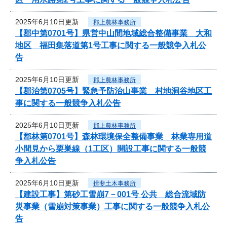
2025年6月10日更新
郡上農林事務所
【郡中第0701号】県営中山間地域総合整備事業 大和
地区 福田集落道第1号工事に関する一般競争入札公
告
2025年6月10日更新
郡上農林事務所
【郡治第0705号】緊急予防治山事業 村地洞谷地区工
事に関する一般競争入札公告
2025年6月10日更新
郡上農林事務所
【郡林第0701号】森林環境保全整備事業 林業専用道
小間見から栗巣線（1工区）開設工事に関する一般競
争入札公告
2025年6月10日更新
揖斐土木事務所
【建設工事】第砂工雪崩7－001号 公共 総合流域防
災事業（雪崩対策事業）工事に関する一般競争入札公
告