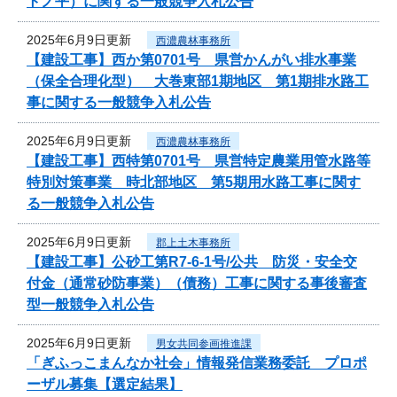
トノ平）に関する一般競争入札公告
2025年6月9日更新
西濃農林事務所
【建設工事】西か第0701号 県営かんがい排水事業
（保全合理化型） 大巻東部1期地区 第1期排水路工
事に関する一般競争入札公告
2025年6月9日更新
西濃農林事務所
【建設工事】西特第0701号 県営特定農業用管水路等
特別対策事業 時北部地区 第5期用水路工事に関す
る一般競争入札公告
2025年6月9日更新
郡上土木事務所
【建設工事】公砂工第R7-6-1号/公共 防災・安全交
付金（通常砂防事業）（債務）工事に関する事後審査
型一般競争入札公告
2025年6月9日更新
男女共同参画推進課
「ぎふっこまんなか社会」情報発信業務委託 プロポ
ーザル募集【選定結果】