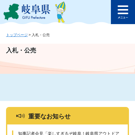
ペ
メ
このページの本文へ
ー
ニ
メ
ジ
ュ
ニ
の
ー
ュ
先
を
ー
頭
飛
トップページ
>
入札・公売
で
ば
す
し
入札・公売
。
て
本
文
へ
重要なお知らせ
知事記者会見「楽しすぎるぞ岐阜！岐阜県アウトドア