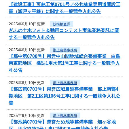
【建設工事】可林工第0701号／公共林業専用道開設工
事（瀬戸ヶ平線）に関する一般競争入札公告
2025年6月10日更新
技術検査課
ぎふの土木フォト＆動画コンテスト実施業務委託に関
する一般競争入札公告
2025年6月10日更新
郡上農林事務所
【郡中第0708号】県営中山間地域総合整備事業 白鳥
南東部地区 橋詰1用水第1号工事に関する一般競争入
札公告
2025年6月10日更新
郡上農林事務所
【郡広第0703号】県営広域農道整備事業 郡上南部4
期地区 第2工区第106号工事に関する一般競争入札公
告
2025年6月10日更新
郡上農林事務所
【郡池第0701号】県営ため池等整備事業 畑ヶ谷地
区 用水路第2号工事に関する一般競争入札公告