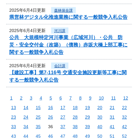
2025年6月4日更新
森林保全課
県営林デジタル化推進業務に関する一般競争入札公告
2025年6月4日更新
河川課
公共 大規模特定河川事業（広域河川）・公共 防
災・安全交付金（改築）（債務）赤坂大橋上部工事に
関する一般競争入札公告
2025年6月4日更新
会計課
【建設工事】第7-116号 交通安全施設更新等工事に関
する一般競争入札公告
1
2
3
4
5
6
7
8
9
10
11
12
13
14
15
16
17
18
19
20
21
22
23
24
25
26
27
28
29
30
31
32
33
34
35
36
37
38
39
40
41
42
43
44
45
46
47
48
49
50
51
52