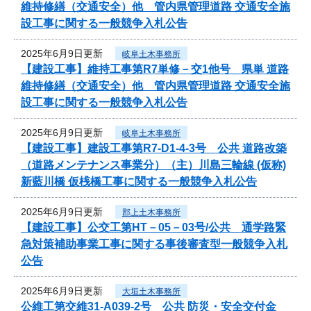
維持修繕（交通安全）他 管内県管理道路 交通安全施
設工事に関する一般競争入札公告
2025年6月9日更新
岐阜土木事務所
【建設工事】維持工事第R7単修－交1他号 県単 道路
維持修繕（交通安全）他 管内県管理道路 交通安全施
設工事に関する一般競争入札公告
2025年6月9日更新
岐阜土木事務所
【建設工事】建設工事第R7-D1-4-3号 公共 道路改築
（道路メンテナンス事業分）（主）川島三輪線 (仮称)
新藍川橋 仮桟橋工事に関する一般競争入札公告
2025年6月9日更新
郡上土木事務所
【建設工事】公交工第HT－05－03号/公共 通学路緊
急対策補助事業工事に関する事後審査型一般競争入札
公告
2025年6月9日更新
大垣土木事務所
公維工第交維31-A039-2号 公共 防災・安全交付金