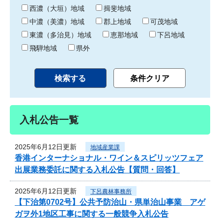
り
西濃（大垣）地域
揖斐地域
中濃（美濃）地域
郡上地域
可茂地域
東濃（多治見）地域
恵那地域
下呂地域
飛騨地域
県外
入札公告一覧
2025年6月12日更新
地域産業課
香港インターナショナル・ワイン＆スピリッツフェア
出展業務委託に関する入札公告【質問・回答】
2025年6月12日更新
下呂農林事務所
【下治第0702号】公共予防治山・県単治山事業 アゲ
ガヲ外1地区工事に関する一般競争入札公告