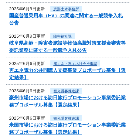
2025年6月9日更新
恵那土木事務所
国産普通乗用車（EV）の調達に関する一般競争入札
公告
2025年6月9日更新
障害福祉課
岐阜県高齢・障害者施設等物価高騰対策支援金審査等
委託業務に関する一般競争入札公告
2025年6月6日更新
省エネ・再エネ社会推進課
再エネ電力の共同購入支援事業プロポーザル募集【選
定結果】
2025年6月6日更新
観光誘客推進課
豪州市場における訪日旅行プロモーション事業委託業
務プロポーザル募集【選定結果】
2025年6月6日更新
観光誘客推進課
米国市場における訪日旅行プロモーション事業委託業
務プロポーザル募集【選定結果】