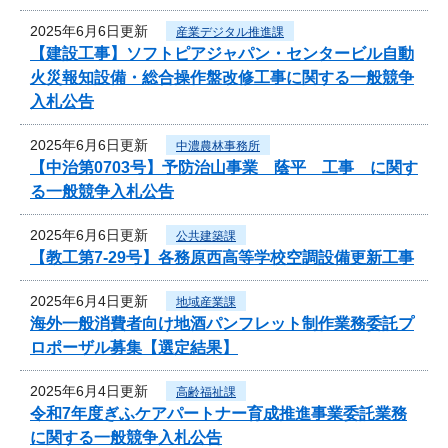
2025年6月6日更新
産業デジタル推進課
【建設工事】ソフトピアジャパン・センタービル自動
火災報知設備・総合操作盤改修工事に関する一般競争
入札公告
2025年6月6日更新
中濃農林事務所
【中治第0703号】予防治山事業 蔭平 工事 に関す
る一般競争入札公告
2025年6月6日更新
公共建築課
【教工第7-29号】各務原西高等学校空調設備更新工事
2025年6月4日更新
地域産業課
海外一般消費者向け地酒パンフレット制作業務委託プ
ロポーザル募集【選定結果】
2025年6月4日更新
高齢福祉課
令和7年度ぎふケアパートナー育成推進事業委託業務
に関する一般競争入札公告