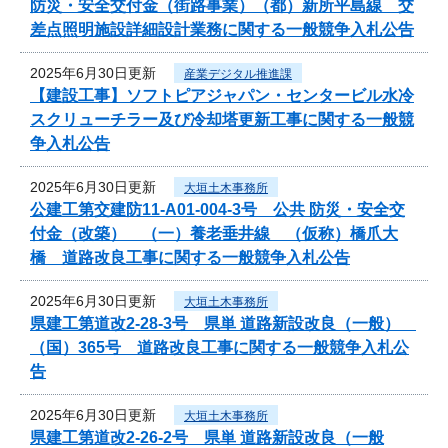
防災・安全交付金（街路事業）（都）新所平島線 交
差点照明施設詳細設計業務に関する一般競争入札公告
2025年6月30日更新
産業デジタル推進課
【建設工事】ソフトピアジャパン・センタービル水冷
スクリューチラー及び冷却塔更新工事に関する一般競
争入札公告
2025年6月30日更新
大垣土木事務所
公建工第交建防11-A01-004-3号 公共 防災・安全交
付金（改築） （一）養老垂井線 （仮称）橋爪大
橋 道路改良工事に関する一般競争入札公告
2025年6月30日更新
大垣土木事務所
県建工第道改2-28-3号 県単 道路新設改良（一般）
（国）365号 道路改良工事に関する一般競争入札公
告
2025年6月30日更新
大垣土木事務所
県建工第道改2-26-2号 県単 道路新設改良（一般