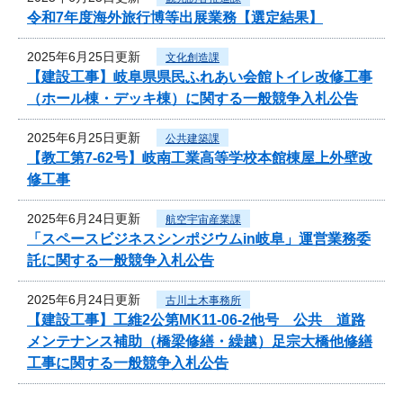
令和7年度海外旅行博等出展業務【選定結果】
2025年6月25日更新
文化創造課
【建設工事】岐阜県県民ふれあい会館トイレ改修工事
（ホール棟・デッキ棟）に関する一般競争入札公告
2025年6月25日更新
公共建築課
【教工第7-62号】岐南工業高等学校本館棟屋上外壁改
修工事
2025年6月24日更新
航空宇宙産業課
「スペースビジネスシンポジウムin岐阜」運営業務委
託に関する一般競争入札公告
2025年6月24日更新
古川土木事務所
【建設工事】工維2公第MK11-06-2他号 公共 道路
メンテナンス補助（橋梁修繕・繰越）足宗大橋他修繕
工事に関する一般競争入札公告