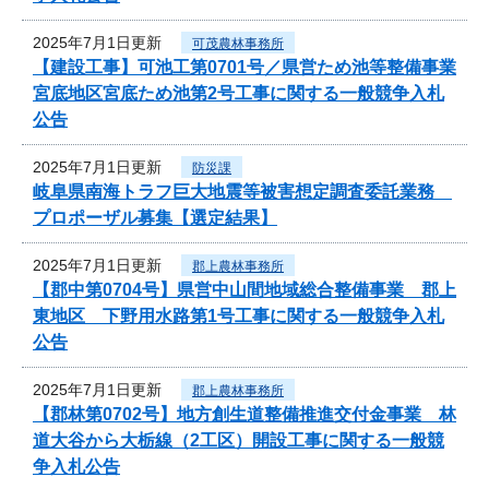
2025年7月1日更新
可茂農林事務所
【建設工事】可池工第0701号／県営ため池等整備事業
宮底地区宮底ため池第2号工事に関する一般競争入札
公告
2025年7月1日更新
防災課
岐阜県南海トラフ巨大地震等被害想定調査委託業務
プロポーザル募集【選定結果】
2025年7月1日更新
郡上農林事務所
【郡中第0704号】県営中山間地域総合整備事業 郡上
東地区 下野用水路第1号工事に関する一般競争入札
公告
2025年7月1日更新
郡上農林事務所
【郡林第0702号】地方創生道整備推進交付金事業 林
道大谷から大栃線（2工区）開設工事に関する一般競
争入札公告