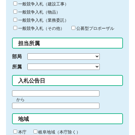
キ
一般競争入札（建設工事）
ー
一般競争入札（物品）
ワ
一般競争入札（業務委託）
ー
ド
一般競争入札（その他）
公募型プロポーザル
を
入
担当所属
力
部局
所属
入札公告日
期
から
間
期
の
間
始
地域
の
ま
終
り
わ
本庁
岐阜地域（本庁除く）