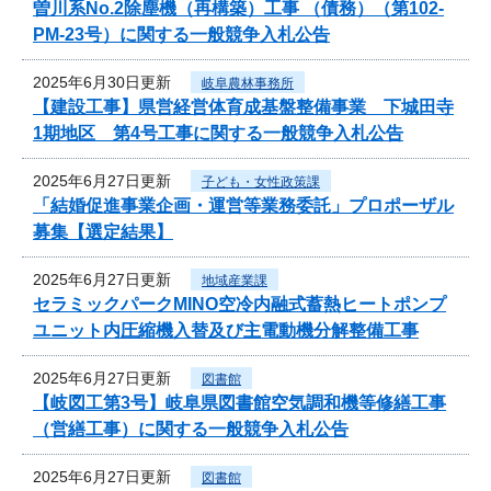
曽川系No.2除塵機（再構築）工事 （債務）（第102-
PM-23号）に関する一般競争入札公告
2025年6月30日更新
岐阜農林事務所
【建設工事】県営経営体育成基盤整備事業 下城田寺
1期地区 第4号工事に関する一般競争入札公告
2025年6月27日更新
子ども・女性政策課
「結婚促進事業企画・運営等業務委託」プロポーザル
募集【選定結果】
2025年6月27日更新
地域産業課
セラミックパークMINO空冷内融式蓄熱ヒートポンプ
ユニット内圧縮機入替及び主電動機分解整備工事
2025年6月27日更新
図書館
【岐図工第3号】岐阜県図書館空気調和機等修繕工事
（営繕工事）に関する一般競争入札公告
2025年6月27日更新
図書館