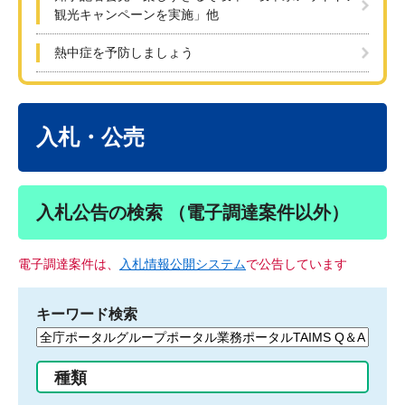
観光キャンペーンを実施」他
熱中症を予防しましょう
本
文
入札・公売
入札公告の検索 （電子調達案件以外）
電子調達案件は、
入札情報公開システム
で公告しています
キーワード検索
検
索
す
種類
る