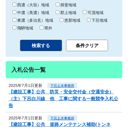
り
西濃（大垣）地域
揖斐地域
中濃（美濃）地域
郡上地域
可茂地域
東濃（多治見）地域
恵那地域
下呂地域
飛騨地域
県外
入札公告一覧
2025年7月1日更新
下呂土木事務所
【建設工事】公共 防災・安全交付金（交通安全）
（主）下呂白川線 他 工事に関する一般競争入札公
告
2025年7月1日更新
下呂土木事務所
【建設工事】公共 道路メンテナンス補助(トンネ