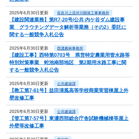
2025年6月30日更新
長良川上流河川開発工事事務所
【建設関連業務】第R7-20号/公共 内ケ谷ダム建設事
業 グラウチングデータ解析等業務（その2）委託に
関する一般競争入札公告
2025年6月30日更新
西濃農林事務所
【建設工事】西特第0703号 県営特定農業用管水路等
特別対策事業 蛇池南部地区 第2期用水路工事に関
する一般競争入札公告
2025年6月30日更新
公共建築課
【教工第7-61号】益田清風高等学校商業実習棟屋上外
壁改修工事
2025年6月30日更新
公共建築課
【管工第7-57号】東濃西部総合庁舎試験機械棟等屋上
外壁等改修工事