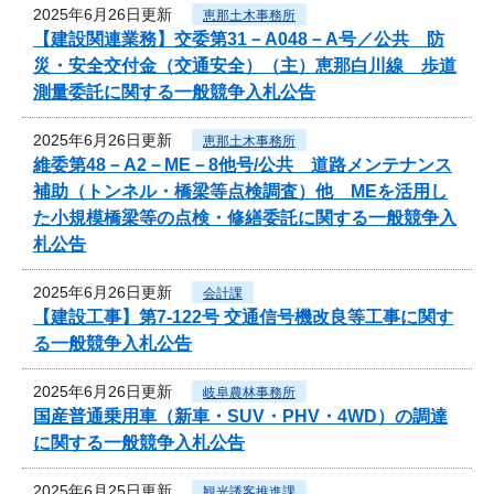
2025年6月26日更新
恵那土木事務所
【建設関連業務】交委第31－A048－A号／公共 防
災・安全交付金（交通安全）（主）恵那白川線 歩道
測量委託に関する一般競争入札公告
2025年6月26日更新
恵那土木事務所
維委第48－A2－ME－8他号/公共 道路メンテナンス
補助（トンネル・橋梁等点検調査）他 MEを活用し
た小規模橋梁等の点検・修繕委託に関する一般競争入
札公告
2025年6月26日更新
会計課
【建設工事】第7-122号 交通信号機改良等工事に関す
る一般競争入札公告
2025年6月26日更新
岐阜農林事務所
国産普通乗用車（新車・SUV・PHV・4WD）の調達
に関する一般競争入札公告
2025年6月25日更新
観光誘客推進課