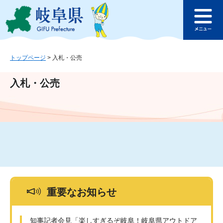
ペ
メ
このページの本文へ
ー
ニ
メ
ジ
ュ
ニ
の
ー
ュ
先
を
ー
頭
飛
トップページ
>
入札・公売
で
ば
す
し
入札・公売
。
て
本
文
へ
重要なお知らせ
知事記者会見「楽しすぎるぞ岐阜！岐阜県アウトドア