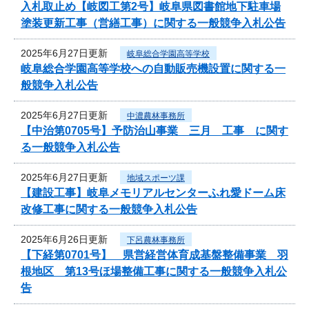
入札取止め【岐図工第2号】岐阜県図書館地下駐車場
塗装更新工事（営繕工事）に関する一般競争入札公告
2025年6月27日更新
岐阜総合学園高等学校
岐阜総合学園高等学校への自動販売機設置に関する一
般競争入札公告
2025年6月27日更新
中濃農林事務所
【中治第0705号】予防治山事業 三月 工事 に関す
る一般競争入札公告
2025年6月27日更新
地域スポーツ課
【建設工事】岐阜メモリアルセンターふれ愛ドーム床
改修工事に関する一般競争入札公告
2025年6月26日更新
下呂農林事務所
【下経第0701号】 県営経営体育成基盤整備事業 羽
根地区 第13号ほ場整備工事に関する一般競争入札公
告