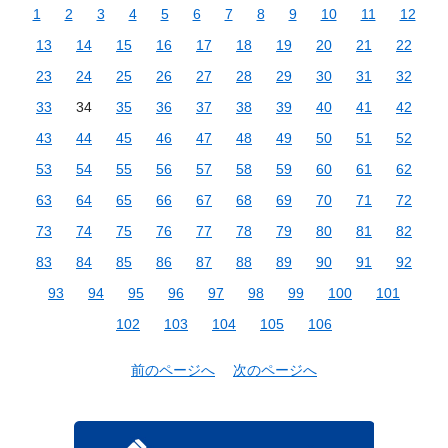
1
2
3
4
5
6
7
8
9
10
11
12
13
14
15
16
17
18
19
20
21
22
23
24
25
26
27
28
29
30
31
32
33
34
35
36
37
38
39
40
41
42
43
44
45
46
47
48
49
50
51
52
53
54
55
56
57
58
59
60
61
62
63
64
65
66
67
68
69
70
71
72
73
74
75
76
77
78
79
80
81
82
83
84
85
86
87
88
89
90
91
92
93
94
95
96
97
98
99
100
101
102
103
104
105
106
前のページへ
次のページへ