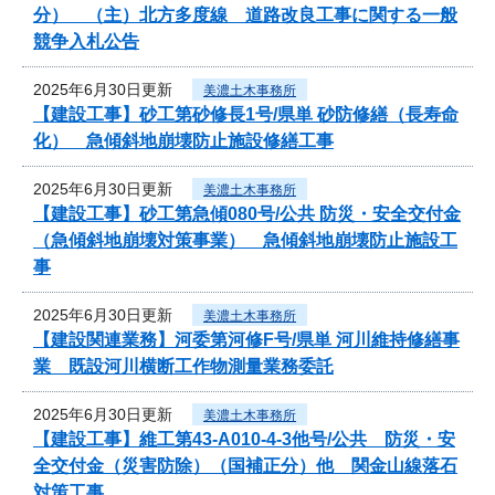
分） （主）北方多度線 道路改良工事に関する一般
競争入札公告
2025年6月30日更新
美濃土木事務所
【建設工事】砂工第砂修長1号/県単 砂防修繕（長寿命
化） 急傾斜地崩壊防止施設修繕工事
2025年6月30日更新
美濃土木事務所
【建設工事】砂工第急傾080号/公共 防災・安全交付金
（急傾斜地崩壊対策事業） 急傾斜地崩壊防止施設工
事
2025年6月30日更新
美濃土木事務所
【建設関連業務】河委第河修F号/県単 河川維持修繕事
業 既設河川横断工作物測量業務委託
2025年6月30日更新
美濃土木事務所
【建設工事】維工第43-A010-4-3他号/公共 防災・安
全交付金（災害防除）（国補正分）他 関金山線落石
対策工事