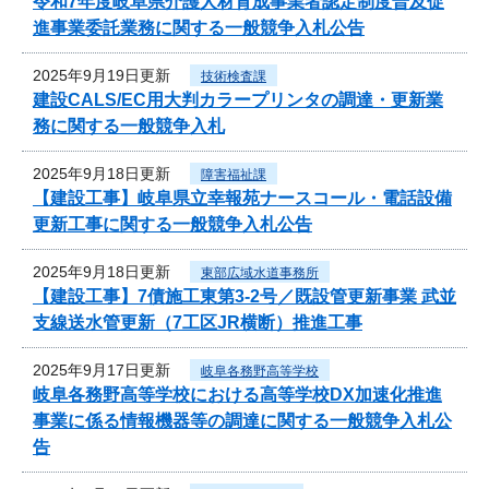
令和7年度岐阜県介護人材育成事業者認定制度普及促
進事業委託業務に関する一般競争入札公告
2025年9月19日更新
技術検査課
建設CALS/EC用大判カラープリンタの調達・更新業
務に関する一般競争入札
2025年9月18日更新
障害福祉課
【建設工事】岐阜県立幸報苑ナースコール・電話設備
更新工事に関する一般競争入札公告
2025年9月18日更新
東部広域水道事務所
【建設工事】7債施工東第3-2号／既設管更新事業 武並
支線送水管更新（7工区JR横断）推進工事
2025年9月17日更新
岐阜各務野高等学校
岐阜各務野高等学校における高等学校DX加速化推進
事業に係る情報機器等の調達に関する一般競争入札公
告