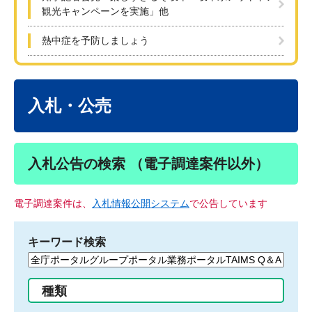
観光キャンペーンを実施」他
熱中症を予防しましょう
本
文
入札・公売
入札公告の検索 （電子調達案件以外）
電子調達案件は、
入札情報公開システム
で公告しています
キーワード検索
検
索
す
種類
る