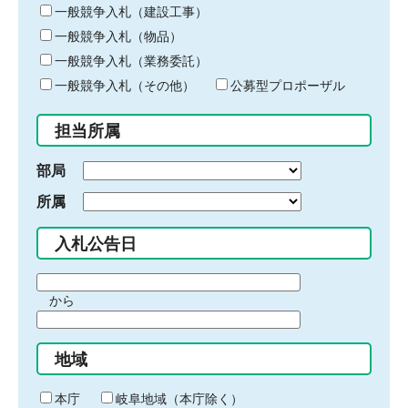
キ
一般競争入札（建設工事）
ー
一般競争入札（物品）
ワ
一般競争入札（業務委託）
ー
ド
一般競争入札（その他）
公募型プロポーザル
を
入
担当所属
力
部局
所属
入札公告日
期
から
間
期
の
間
始
地域
の
ま
終
り
わ
本庁
岐阜地域（本庁除く）