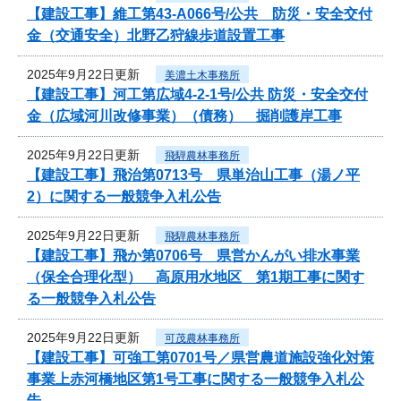
【建設工事】維工第43-A066号/公共 防災・安全交付
金（交通安全）北野乙狩線歩道設置工事
2025年9月22日更新
美濃土木事務所
【建設工事】河工第広域4-2-1号/公共 防災・安全交付
金（広域河川改修事業）（債務） 掘削護岸工事
2025年9月22日更新
飛騨農林事務所
【建設工事】飛治第0713号 県単治山工事（湯ノ平
2）に関する一般競争入札公告
2025年9月22日更新
飛騨農林事務所
【建設工事】飛か第0706号 県営かんがい排水事業
（保全合理化型） 高原用水地区 第1期工事に関す
る一般競争入札公告
2025年9月22日更新
可茂農林事務所
【建設工事】可強工第0701号／県営農道施設強化対策
事業上赤河橋地区第1号工事に関する一般競争入札公
告