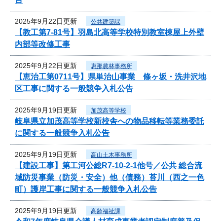
2025年9月22日更新
公共建築課
【教工第7-81号】羽島北高等学校特別教室棟屋上外壁
内部等改修工事
2025年9月22日更新
恵那農林事務所
【恵治工第0711号】県単治山事業 條ヶ坂・洗井沢地
区工事に関する一般競争入札公告
2025年9月19日更新
加茂高等学校
岐阜県立加茂高等学校新校舎への物品移転等業務委託
に関する一般競争入札公告
2025年9月19日更新
高山土木事務所
【建設工事】第工河公総R7-10-2-1他号／公共 総合流
域防災事業（防災・安全）他（債務）苔川（西之一色
町）護岸工事に関する一般競争入札公告
2025年9月19日更新
高齢福祉課