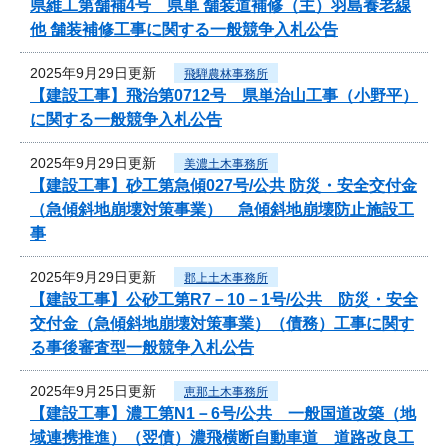
県維工第舗補4号 県単 舗装道補修（主）羽島養老線
他 舗装補修工事に関する一般競争入札公告
2025年9月29日更新
飛騨農林事務所
【建設工事】飛治第0712号 県単治山工事（小野平）
に関する一般競争入札公告
2025年9月29日更新
美濃土木事務所
【建設工事】砂工第急傾027号/公共 防災・安全交付金
（急傾斜地崩壊対策事業） 急傾斜地崩壊防止施設工
事
2025年9月29日更新
郡上土木事務所
【建設工事】公砂工第R7－10－1号/公共 防災・安全
交付金（急傾斜地崩壊対策事業）（債務）工事に関す
る事後審査型一般競争入札公告
2025年9月25日更新
恵那土木事務所
【建設工事】濃工第N1－6号/公共 一般国道改築（地
域連携推進）（翌債）濃飛横断自動車道 道路改良工