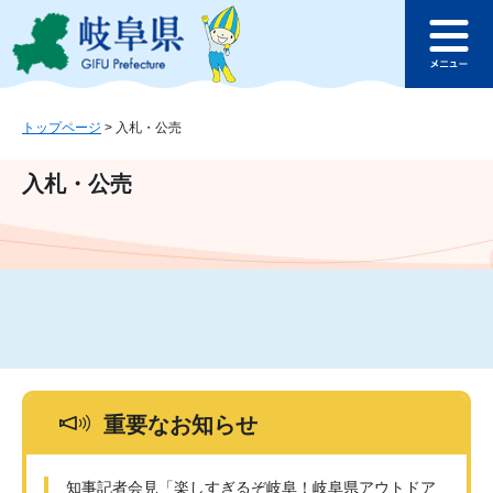
ペ
メ
このページの本文へ
ー
ニ
メ
ジ
ュ
ニ
の
ー
ュ
先
を
ー
頭
飛
トップページ
>
入札・公売
で
ば
す
し
入札・公売
。
て
本
文
へ
重要なお知らせ
知事記者会見「楽しすぎるぞ岐阜！岐阜県アウトドア