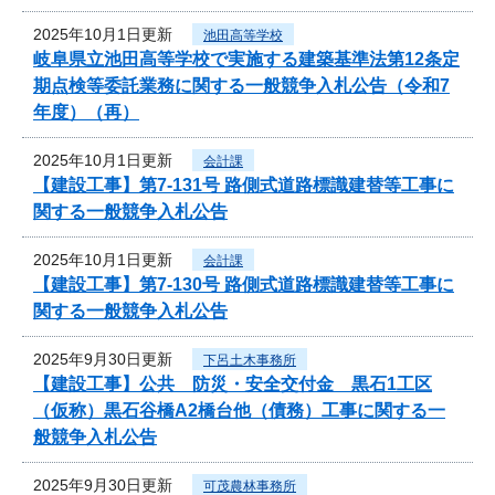
2025年10月1日更新
池田高等学校
岐阜県立池田高等学校で実施する建築基準法第12条定
期点検等委託業務に関する一般競争入札公告（令和7
年度）（再）
2025年10月1日更新
会計課
【建設工事】第7-131号 路側式道路標識建替等工事に
関する一般競争入札公告
2025年10月1日更新
会計課
【建設工事】第7-130号 路側式道路標識建替等工事に
関する一般競争入札公告
2025年9月30日更新
下呂土木事務所
【建設工事】公共 防災・安全交付金 黒石1工区
（仮称）黒石谷橋A2橋台他（債務）工事に関する一
般競争入札公告
2025年9月30日更新
可茂農林事務所