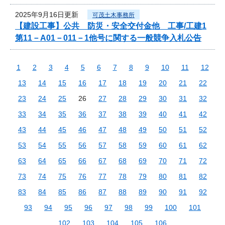
2025年9月16日更新
可茂土木事務所
【建設工事】公共 防災・安全交付金他 工事/工建1
第11－A01－011－1他号に関する一般競争入札公告
1
2
3
4
5
6
7
8
9
10
11
12
13
14
15
16
17
18
19
20
21
22
23
24
25
26
27
28
29
30
31
32
33
34
35
36
37
38
39
40
41
42
43
44
45
46
47
48
49
50
51
52
53
54
55
56
57
58
59
60
61
62
63
64
65
66
67
68
69
70
71
72
73
74
75
76
77
78
79
80
81
82
83
84
85
86
87
88
89
90
91
92
93
94
95
96
97
98
99
100
101
102
103
104
105
106