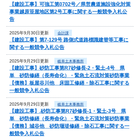
【建設工事】可強工第0702号／県営農道施設強化対策
事業越原笹屋地区第2号工事に関する一般競争入札公
告
2025年9月30日更新
会計課
【建設工事】第7-129号 路側式道路標識建替等工事に
関する一般競争入札公告
2025年9月29日更新
岐阜土木事務所
【建設工事】砂防工事第R7砂修長-2・緊土-4号 県
単 砂防修繕（長寿命化）・緊急土石流対策砂防事業
【債務】板屋谷川他 床固工修繕・除石工事に関する
一般競争入札公告
2025年9月29日更新
岐阜土木事務所
【建設工事】.砂防工事第R7砂修長-1・緊土-3号 県
単 砂防修繕（長寿命化）・緊急土石流対策砂防事業
【債務】城谷他 砂防堰堤修繕・除石工事に関する一
般競争入札公告