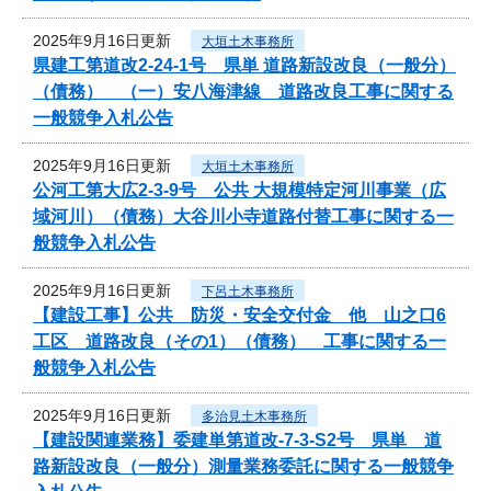
2025年9月16日更新
大垣土木事務所
県建工第道改2-24-1号 県単 道路新設改良（一般分）
（債務） （一）安八海津線 道路改良工事に関する
一般競争入札公告
2025年9月16日更新
大垣土木事務所
公河工第大広2-3-9号 公共 大規模特定河川事業（広
域河川）（債務）大谷川小寺道路付替工事に関する一
般競争入札公告
2025年9月16日更新
下呂土木事務所
【建設工事】公共 防災・安全交付金 他 山之口6
工区 道路改良（その1）（債務） 工事に関する一
般競争入札公告
2025年9月16日更新
多治見土木事務所
【建設関連業務】委建単第道改-7-3-S2号 県単 道
路新設改良（一般分）測量業務委託に関する一般競争