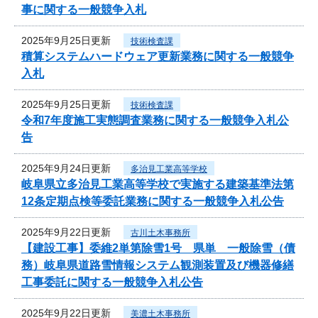
事に関する一般競争入札
2025年9月25日更新
技術検査課
積算システムハードウェア更新業務に関する一般競争
入札
2025年9月25日更新
技術検査課
令和7年度施工実態調査業務に関する一般競争入札公
告
2025年9月24日更新
多治見工業高等学校
岐阜県立多治見工業高等学校で実施する建築基準法第
12条定期点検等委託業務に関する一般競争入札公告
2025年9月22日更新
古川土木事務所
【建設工事】委維2単第除雪1号 県単 一般除雪（債
務）岐阜県道路雪情報システム観測装置及び機器修繕
工事委託に関する一般競争入札公告
2025年9月22日更新
美濃土木事務所