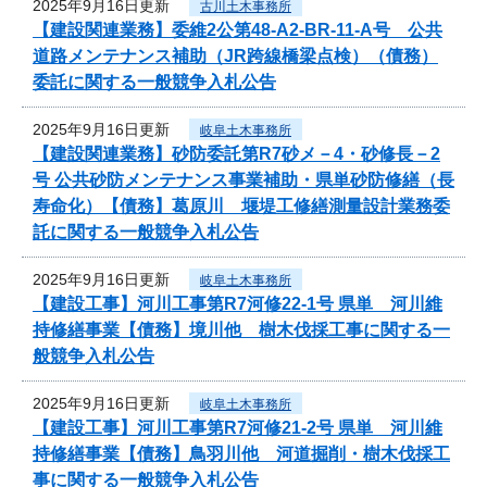
2025年9月16日更新
古川土木事務所
【建設関連業務】委維2公第48-A2-BR-11-A号 公共
道路メンテナンス補助（JR跨線橋梁点検）（債務）
委託に関する一般競争入札公告
2025年9月16日更新
岐阜土木事務所
【建設関連業務】砂防委託第R7砂メ－4・砂修長－2
号 公共砂防メンテナンス事業補助・県単砂防修繕（長
寿命化）【債務】葛原川 堰堤工修繕測量設計業務委
託に関する一般競争入札公告
2025年9月16日更新
岐阜土木事務所
【建設工事】河川工事第R7河修22-1号 県単 河川維
持修繕事業【債務】境川他 樹木伐採工事に関する一
般競争入札公告
2025年9月16日更新
岐阜土木事務所
【建設工事】河川工事第R7河修21-2号 県単 河川維
持修繕事業【債務】鳥羽川他 河道掘削・樹木伐採工
事に関する一般競争入札公告