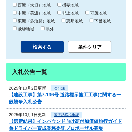
り
西濃（大垣）地域
揖斐地域
中濃（美濃）地域
郡上地域
可茂地域
東濃（多治見）地域
恵那地域
下呂地域
飛騨地域
県外
入札公告一覧
2025年10月2日更新
会計課
【建設工事】第7-136号 道路標示施工工事に関する一
般競争入札公告
2025年10月1日更新
観光誘客推進課
【選定結果】インバウンド向け高付加価値旅行ガイド
兼ドライバー育成業務委託プロポーザル募集