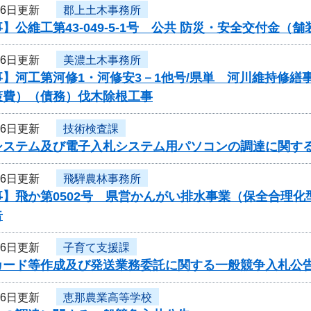
月6日更新
郡上土木事務所
】公維工第43-049-5-1号 公共 防災・安全交付金
月6日更新
美濃土木事務所
事】河工第河修1・河修安3－1他号/県単 河川維持修
策費）（債務）伐木除根工事
月6日更新
技術検査課
システム及び電子入札システム用パソコンの調達に関す
月6日更新
飛騨農林事務所
事】飛か第0502号 県営かんがい排水事業（保全合理
告
月6日更新
子育て支援課
カード等作成及び発送業務委託に関する一般競争入札公
月6日更新
恵那農業高等学校