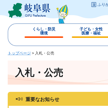
ペ
メ
ふり
ー
ニ
ジ
ュ
の
ー
先
を
くらし・防災
子ども・女性
頭
飛
環境
医療・福祉
で
ば
閉
閉
す
し
じ
じ
。
て
る
る
トップページ
>
入札・公売
本
文
へ
入札・公売
重要なお知らせ