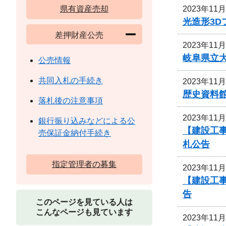
2023年11
県有資産売却
光造形3
差押財産公売
2023年11
岐阜県立
公売情報
共同入札の手続き
2023年11
歴史資料
落札後の注意事項
2023年11
銀行振り込みなどによる公
【建設工
売保証金納付手続き
札公告
指定管理者の募集
2023年11
【建設工
告
このページを見ている人は
こんなページも見ています
2023年11