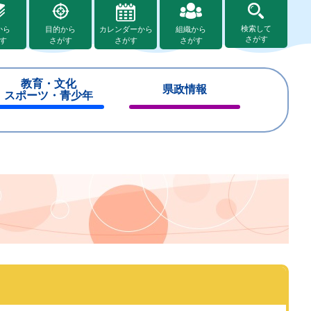
検索して
から
目的から
カレンダーから
組織から
さがす
す
さがす
さがす
さがす
教育・文化
県政情報
スポーツ・青少年
閉
閉
じ
じ
る
る