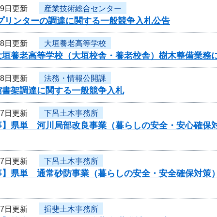
月9日更新
産業技術総合センター
Dプリンターの調達に関する一般競争入札公告
月8日更新
大垣養老高等学校
大垣養老高等学校（大垣校舎・養老校舎）樹木整備業務
月8日更新
法務・情報公開課
館書架調達に関する一般競争入札
月7日更新
下呂土木事務所
事】県単 河川局部改良事業（暮らしの安全・安心確保
月7日更新
下呂土木事務所
事】県単 通常砂防事業（暮らしの安全・安全確保対策
月7日更新
揖斐土木事務所