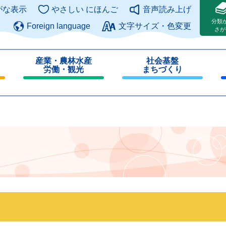
このページの本文へ
がな表示
やさしい にほんご
音声読み上げ
分類
Foreign language
文字サイズ・色変更
さが
産業・農林水産
社会基盤
労働・観光
まちづくり
閉
閉
じ
じ
る
る