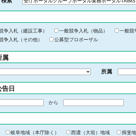
ド検索
検
索
す
る
キ
競争入札（建設工事）
一般競争入札（物品）
一般競
ー
競争入札（その他）
公募型プロポーザル
ワ
ー
所属
ド
を
所属
入
力
公告日
から
期
間
の
終
わ
岐阜地域（本庁除く）
西濃（大垣）地域
揖斐