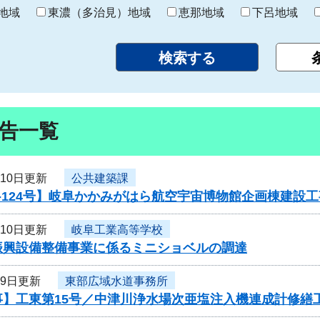
り
地域
東濃（多治見）地域
恵那地域
下呂地域
告一覧
月10日更新
公共建築課
-124号】岐阜かかみがはら航空宇宙博物館企画棟建設
月10日更新
岐阜工業高等学校
振興設備整備事業に係るミニショベルの調達
月9日更新
東部広域水道事務所
事】工東第15号／中津川浄水場次亜塩注入機連成計修繕