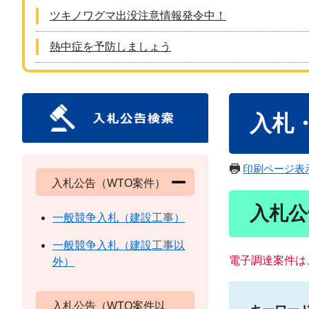
ツキノワグマ出没注意情報発令中！
熱中症を予防しましょう
本
入札
文
印刷ページ表
入札公告（WTO案件）
入札公
一般競争入札（建設工事）
一般競争入札（建設工事以
電子調達案件は
外）
入札公告（WTO案件以