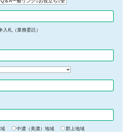
争入札（業務委託）
地域
中濃（美濃）地域
郡上地域