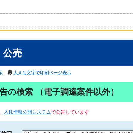
・公売
示
大きな文字で印刷ページ表示
告の検索 （電子調達案件以外）
、
入札情報公開システム
で公告しています