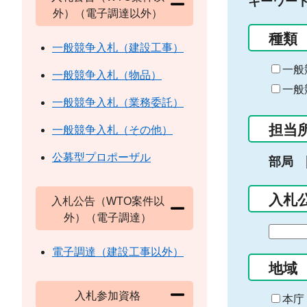
キーワー
外）（電子調達以外）
種類
一般競争入札（建設工事）
一般
一般競争入札（物品）
一般
一般競争入札（業務委託）
担当
一般競争入札（その他）
公募型プロポーザル
部局
入札
入札公告（WTO案件以
外）（電子調達）
期
間
電子調達（建設工事以外）
の
地域
始
入札参加資格
ま
本庁